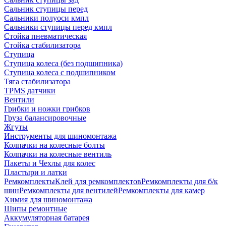
Сальник ступицы перед
Сальники полуоси кмпл
Сальники ступицы перед кмпл
Стойка пневматическая
Стойка стабилизатора
Ступица
Ступица колеса (без подшипника)
Ступица колеса с подшипником
Тяга стабилизатора
TPMS датчики
Вентили
Грибки и ножки грибков
Груза балансировочные
Жгуты
Инструменты для шиномонтажа
Колпачки на колесные болты
Колпачки на колесные вентиль
Пакеты и Чехлы для колес
Пластыри и латки
Ремкомплекты
Клей для ремкомплектов
Ремкомплекты для б/к
шин
Ремкомплекты для вентилей
Ремкомплекты для камер
Химия для шиномонтажа
Шипы ремонтные
Аккумуляторная батарея