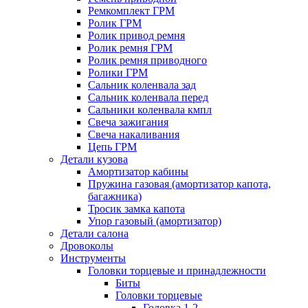
Ремкомплект ГРМ
Ролик ГРМ
Ролик привод ремня
Ролик ремня ГРМ
Ролик ремня приводного
Ролики ГРМ
Сальник коленвала зад
Сальник коленвала перед
Сальники коленвала кмпл
Свеча зажигания
Свеча накаливания
Цепь ГРМ
Детали кузова
Амортизатор кабины
Пружина газовая (амортизатор капота,
багажника)
Тросик замка капота
Упор газовый (амортизатор)
Детали салона
Дровоколы
Инструменты
Головки торцевые и принадлежности
Биты
Головки торцевые
Головка 1-2