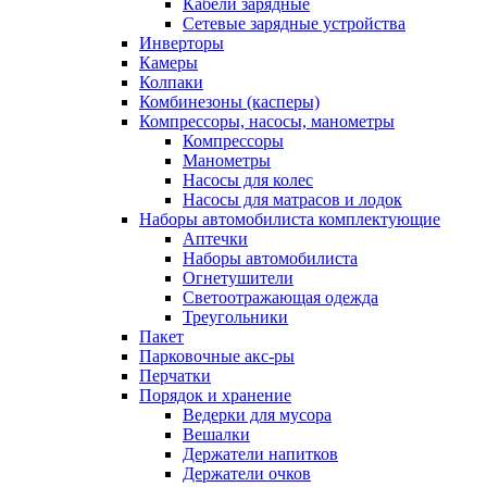
Кабели зарядные
Сетевые зарядные устройства
Инверторы
Камеры
Колпаки
Комбинезоны (касперы)
Компрессоры, насосы, манометры
Компрессоры
Манометры
Насосы для колес
Насосы для матрасов и лодок
Наборы автомобилиста комплектующие
Аптечки
Наборы автомобилиста
Огнетушители
Светоотражающая одежда
Треугольники
Пакет
Парковочные акс-ры
Перчатки
Порядок и хранение
Ведерки для мусора
Вешалки
Держатели напитков
Держатели очков