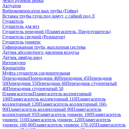
Чехол рулевой рейки
Актуатор
Виброкомпенсатор вых трубы (Гофра)
Вставка трубы глуш под хомут, с гайкой под Л
Глушитель
Глушитель для мтз
Глушитель передний (Пламегаситель, Предглушитель)
Глушитель средний (Резонатор)
Глушитель универс
Гофрированная труба, выхлопная система
Датчик абсолютного давления воздуха
Датчик лямбда-зонд
Интеркулер
Кронштейн
Муфта глушителя соединительная
Переходники
Переходник 40
Переходник 45
Переходник
50
Переходник 55
Переходник 60
Переходник ступенчатый
40
Переходник ступенчатый 50
Пламягасители
Пламегаситель коллекторный
100
Пламегаситель коллекторный 110
Пламегаситель
коллекторный 120
Пламегаситель коллекторный 160-
90
Пламегаситель коллекторный 90
Пламегаситель
коллекторный 95
Пламегаситель универс 100
Пламегаситель
универс 110
Пламегаситель универс 120
Пламегаситель
универс 160-90
Пламегаситель универс 170-105
Пламегаситель