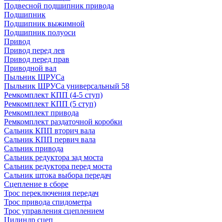
Подвесной подшипник привода
Подшипник
Подшипник выжимной
Подшипник полуоси
Привод
Привод перед лев
Привод перед прав
Приводной вал
Пыльник ШРУСа
Пыльник ШРУСа универсальный 58
Ремкомплект КПП (4-5 ступ)
Ремкомплект КПП (5 ступ)
Ремкомплект привода
Ремкомплект раздаточной коробки
Сальник КПП вторич вала
Сальник КПП первич вала
Сальник привода
Сальник редуктора зад моста
Сальник редуктора перед моста
Сальник штока выбора передач
Сцепление в сборе
Трос переключения передач
Трос привода спидометра
Трос управления сцеплением
Цилиндр сцеп