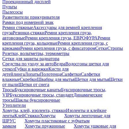
Проекционный дисплей
Пульты
Пылесосы
Разветвители прикуривателя
Рамки под номерной знак
Ремни стяжные
Аксессуары для ремней крепления
груза
Резинки-стяжки
Ремни крепления груза,
автовозные
Ремни крепления груза, ЕВРОФУРА
Ремни
крепления груза, кольцевые
Ремни крепления груза, с
крюками
Ремни крепления груза, с фиксатором
Сетки
Стропы
Розетки, вольтметры, термометры
Сетки для защиты радиатора
Средства по уходу за авто
Ведра
Водосгоны щетки для
стекол
Губки и варежки
Кисти для
детейлинга
Лопаты
Полотенца
Салфетки
Салфетки
влажные
Скребки
Швабры для мытья
Щетки для мытья
Щетки
от пыли
Щетки от снега
Тросы
Буксировочные канаты
Буксировочные тросы,
VIP
Буксировочные тросы, стандарт
Динамические
тросы
Шаклы буксировочные
Утеплители
Хомуты, клей, изолента, стяжки
Изоленты и клейкие
ленты
Клей
Стяжки
Хомуты
Хомуты ленточные для
ШРУС
Хомуты пластиковые с зубчатым
замком
Хомуты пружинные
Хомуты ушковые для