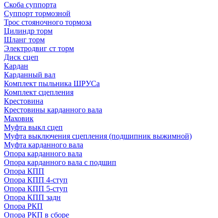
Скоба суппорта
Суппорт тормозной
Трос стояночного тормоза
Цилиндр торм
Шланг торм
Электродвиг ст торм
Диск сцеп
Кардан
Карданный вал
Комплект пыльника ШРУСа
Комплект сцепления
Крестовина
Крестовины карданного вала
Маховик
Муфта выкл сцеп
Муфта выключения сцепления (подшипник выжимной)
Муфта карданного вала
Опора карданного вала
Опора карданного вала с подшип
Опора КПП
Опора КПП 4-ступ
Опора КПП 5-ступ
Опора КПП задн
Опора РКП
Опора РКП в сборе