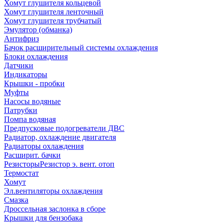
Хомут глушителя кольцевой
Хомут глушителя ленточный
Хомут глушителя трубчатый
Эмулятор (обманка)
Антифриз
Бачок расширительный системы охлаждения
Блоки охлаждения
Датчики
Индикаторы
Крышки - пробки
Муфты
Насосы водяные
Патрубки
Помпа водяная
Предпусковые подогреватели ДВС
Радиатор, охлаждение двигателя
Радиаторы охлаждения
Расширит. бачки
Резисторы
Резистор э. вент. отоп
Термостат
Хомут
Эл.вентиляторы охлаждения
Смазка
Дроссельная заслонка в сборе
Крышки для бензобака