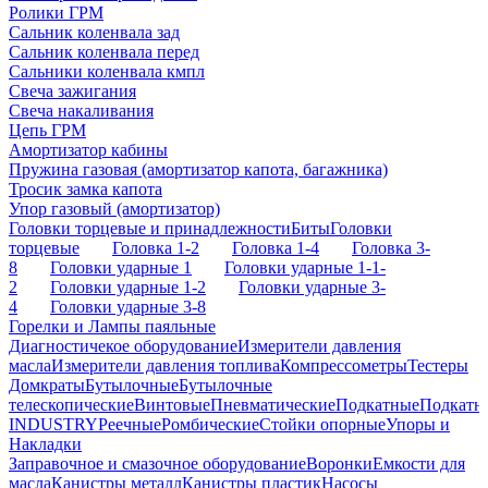
Ролики ГРМ
Сальник коленвала зад
Сальник коленвала перед
Сальники коленвала кмпл
Свеча зажигания
Свеча накаливания
Цепь ГРМ
Амортизатор кабины
Пружина газовая (амортизатор капота, багажника)
Тросик замка капота
Упор газовый (амортизатор)
Головки торцевые и принадлежности
Биты
Головки
торцевые
Головка 1-2
Головка 1-4
Головка 3-
8
Головки ударные 1
Головки ударные 1-1-
2
Головки ударные 1-2
Головки ударные 3-
4
Головки ударные 3-8
Горелки и Лампы паяльные
Диагностичекое оборудование
Измерители давления
масла
Измерители давления топлива
Компрессометры
Тестеры
Домкраты
Бутылочные
Бутылочные
телескопические
Винтовые
Пневматические
Подкатные
Подкатн
INDUSTRY
Реечные
Ромбические
Стойки опорные
Упоры и
Накладки
Заправочное и смазочное оборудование
Воронки
Емкости для
масла
Канистры металл
Канистры пластик
Насосы