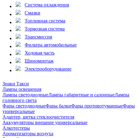
Система охлаждения
Смазки
Топливная система
Тормозная система
Трансмиссия
Фильтра автомобильные
Ходовая часть
Шиномонтаж
Электрооборудование
Знаки Такси
Лампы освещения
Лампы светодиодные
Лампы габаритные и салонные
Лампы
головного света
Фары светодиодные
Фары балки
Фары противотуманные
Фары
универсальные
Адаптер, щетка стеклоочистителя
Аккумуляторы внешние универсальные
Алкотестеры
Ароматизаторы воздуха