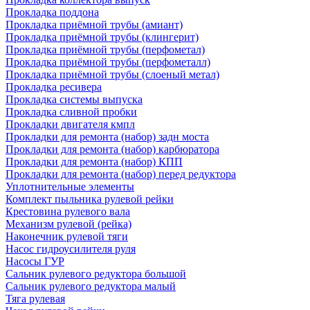
Прокладка поддона
Прокладка приёмной трубы (амиант)
Прокладка приёмной трубы (клингерит)
Прокладка приёмной трубы (перфометал)
Прокладка приёмной трубы (перфометалл)
Прокладка приёмной трубы (слоеный метал)
Прокладка ресивера
Прокладка системы выпуска
Прокладка сливной пробки
Прокладки двигателя кмпл
Прокладки для ремонта (набор) задн моста
Прокладки для ремонта (набор) карбюратора
Прокладки для ремонта (набор) КПП
Прокладки для ремонта (набор) перед редуктора
Уплотнительные элементы
Комплект пыльника рулевой рейки
Крестовина рулевого вала
Механизм рулевой (рейка)
Наконечник рулевой тяги
Насос гидроусилителя руля
Насосы ГУР
Сальник рулевого редуктора большой
Сальник рулевого редуктора малый
Тяга рулевая