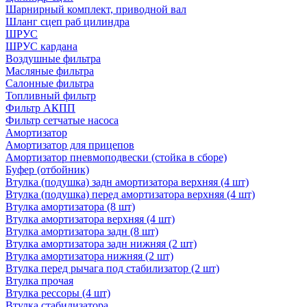
Шарнирный комплект, приводной вал
Шланг сцеп раб цилиндра
ШРУС
ШРУС кардана
Воздушные фильтра
Масляные фильтра
Салонные фильтра
Топливный фильтр
Фильтр АКПП
Фильтр сетчатые насоса
Амортизатор
Амортизатор для прицепов
Амортизатор пневмоподвески (стойка в сборе)
Буфер (отбойник)
Втулка (подушка) задн амортизатора верхняя (4 шт)
Втулка (подушка) перед амортизатора верхняя (4 шт)
Втулка амортизатора (8 шт)
Втулка амортизатора верхняя (4 шт)
Втулка амортизатора задн (8 шт)
Втулка амортизатора задн нижняя (2 шт)
Втулка амортизатора нижняя (2 шт)
Втулка перед рычага под стабилизатор (2 шт)
Втулка прочая
Втулка рессоры (4 шт)
Втулка стабилизатора