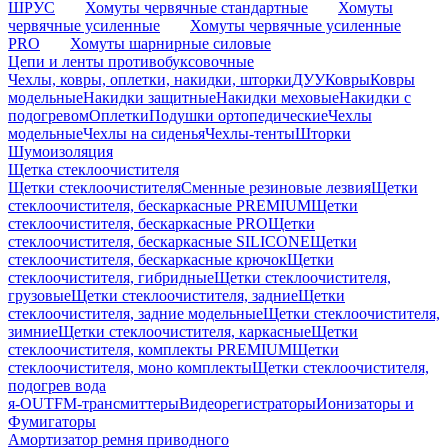
ШРУС
Хомуты червячные стандартные
Хомуты
червячные усиленные
Хомуты червячные усиленные
PRO
Хомуты шарнирные силовые
Цепи и ленты противобуксовочные
Чехлы, ковры, оплетки, накидки, шторки
ДУУ
Ковры
Ковры
модельные
Накидки защитные
Накидки меховые
Накидки с
подогревом
Оплетки
Подушки ортопедические
Чехлы
модельные
Чехлы на сиденья
Чехлы-тенты
Шторки
Шумоизоляция
Щетка стеклоочистителя
Щетки стеклоочистителя
Сменные резиновые лезвия
Щетки
стеклоочистителя, бескаркасные PREMIUM
Щетки
стеклоочистителя, бескаркасные PRO
Щетки
стеклоочистителя, бескаркасные SILICONE
Щетки
стеклоочистителя, бескаркасные крючок
Щетки
стеклоочистителя, гибридные
Щетки стеклоочистителя,
грузовые
Щетки стеклоочистителя, задние
Щетки
стеклоочистителя, задние модельные
Щетки стеклоочистителя,
зимние
Щетки стеклоочистителя, каркасные
Щетки
стеклоочистителя, комплекты PREMIUM
Щетки
стеклоочистителя, моно комплекты
Щетки стеклоочистителя,
подогрев вода
я-OUT
FM-трансмиттеры
Видеорегистраторы
Ионизаторы и
Фумигаторы
Амортизатор ремня приводного