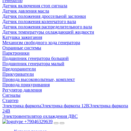
Генератор
Датчик включения стоп сигнала
Датчик давления масла
Датчик положения дроссельной заслонки
Датчик положения коленчатого вала
Датчик положения распределительного вала
Датчик температуры охлаждающей жидкости
Катушка зажигания
Механизм свободного хода генератора
Охранные системы
Парктроники
Подшипник генератора большой
Подшипник генератора малый
Предохранители
Прикуриватели
Провода высоковольтные, комплект
Провода прикуривания
Регулятор давления
Сигналы
Стартер
Электрика фаркопа
Электрика фаркопа 12В
Электрика фаркопа
24В
Электровентилятор охлаждения ДВС
+79046329639