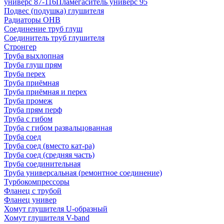
универс 87-116
Пламегаситель универс 95
Подвес (подушка) глушителя
Радиаторы ОНВ
Соединение труб глуш
Соединитель труб глушителя
Стронгер
Труба выхлопная
Труба глуш прям
Труба перех
Труба приёмная
Труба приёмная и перех
Труба промеж
Труба прям перф
Труба с гибом
Труба с гибом развальцованная
Труба соед
Труба соед (вместо кат-ра)
Труба соед (средняя часть)
Труба соединительная
Труба универсальная (ремонтное соединение)
Турбокомпрессоры
Фланец с трубой
Фланец универ
Хомут глушителя U-образный
Хомут глушителя V-band