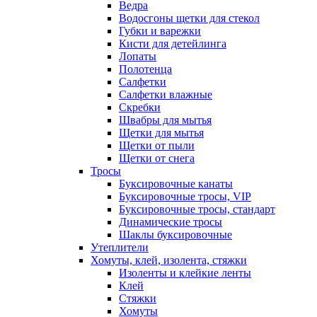
Ведра
Водосгоны щетки для стекол
Губки и варежки
Кисти для детейлинга
Лопаты
Полотенца
Салфетки
Салфетки влажные
Скребки
Швабры для мытья
Щетки для мытья
Щетки от пыли
Щетки от снега
Тросы
Буксировочные канаты
Буксировочные тросы, VIP
Буксировочные тросы, стандарт
Динамические тросы
Шаклы буксировочные
Утеплители
Хомуты, клей, изолента, стяжки
Изоленты и клейкие ленты
Клей
Стяжки
Хомуты