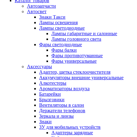
Каталог
товаров
Автозапчасти
Автосвет
Знаки Такси
Лампы освещения
Лампы светодиодные
Лампы габаритные и салонные
Лампы головного света
Фары светодиодные
Фары балки
Фары противотуманные
Фары универсальные
Аксессуары
Адаптер, щетка стеклоочистителя
Аккумуляторы внешние универсальные
Алкотестеры
Ароматизаторы воздуха
Батарейки
Брызговики
Вентиляторы в салон
Держатели телефонов
Зеркала и линзы
Знаки
ЗУ для мобильных устройств
Адаптеры зарядные