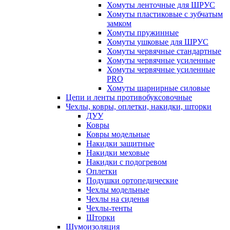
Хомуты ленточные для ШРУС
Хомуты пластиковые с зубчатым
замком
Хомуты пружинные
Хомуты ушковые для ШРУС
Хомуты червячные стандартные
Хомуты червячные усиленные
Хомуты червячные усиленные
PRO
Хомуты шарнирные силовые
Цепи и ленты противобуксовочные
Чехлы, ковры, оплетки, накидки, шторки
ДУУ
Ковры
Ковры модельные
Накидки защитные
Накидки меховые
Накидки с подогревом
Оплетки
Подушки ортопедические
Чехлы модельные
Чехлы на сиденья
Чехлы-тенты
Шторки
Шумоизоляция