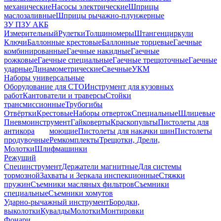
механические
Насосы электрические
Шприцы
маслозаливные
Шприцы рычажно-плунжерные
ЗУ ПЗУ АКБ
Измерительный
Рулетки
Толщиномеры
Штангенциркули
Ключи
Баллонные крестовые
Баллонные торцевые
Гаечные
комбинированные
Гаечные накидные
Гаечные
рожковые
Гаечные специальные
Гаечные трещоточные
Гаечные
ударные
Динамометрические
Свечные
УКМ
Наборы универсальные
Оборудование для СТО
Инструмент для кузовных
работ
Кантователи и траверсы
Стойки
трансмиссионные
Трубогибы
Отвёртки
Крестовые
Наборы отверток
Специальные
Шлицевые
Пневмоинструмент
Гайковерты
Краскопульты
Пистолеты для
антикора
моющие
Пистолеты для накачки шин
Пистолеты
продувочные
Ремкомплекты
Трещотки, Дрели,
Молотки
Шлифмашинки
Режущий
Специнструмент
Держатели магнитные
Для системы
тормозной
Захваты и Зеркала инспекционные
Стяжки
пружин
Съемники масляных фильтров
Съемники
специальные
Съемники хомутов
Ударно-рычажный инструмент
Бородки,
выколотки
Кувалды
Молотки
Монтировки
Фонари