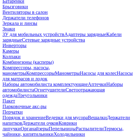
Батарейки
Брызговики
Вентиляторы в салон
Держатели телефонов
Зеркала и линзы
Знаки
ЗУ для мобильных устройств
Адаптеры зарядные
Кабели
зарядные
Сетевые зарядные устройства
Инверторы
Камеры
Колпаки
Комбинезоны (касперы)
Компрессоры, насосы,
манометры
Компрессоры
Манометры
Насосы для колес
Насосы
для матрасов и лодок
Наборы автомобилиста комплектующие
Аптечки
Наборы
автомобилиста
Огнетушители
Светоотражающая
одежда
Треугольники
Пакет
Парковочные акс-ры
Перчатки
Порядок и хранение
Ведерки для мусора
Вешалки
Держатели
напитков
Держатели очков
Коврики
липучки
Органайзеры
Пепельницы
Распылители
Термосы,
чайники, кипятильники
Холодильники