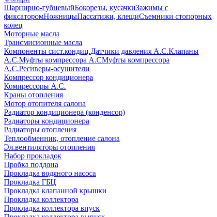
Шарнирно-губцевый
Бокорезы, кусачки
Зажимы с
фиксатором
Ножницы
Пассатижи, клещи
Съемники стопорных
колец
Моторные масла
Трансмисионные масла
Компоненты сист.кондиц.
Датчики давления А.С.
Клапаны
А.С.
Муфты компрессора А.С
Муфты компрессора
А.С.
Ресиверы-осушители
Компрессор кондиционера
Компрессоры А.С.
Краны отопления
Мотор отопителя салона
Радиатор кондиционера (конденсор)
Радиаторы кондиционера
Радиаторы отопления
Теплообменник, отопление салона
Эл.вентиляторы отопления
Набор прокладок
Пробка поддона
Прокладка водяного насоса
Прокладка ГБЦ
Прокладка клапанной крышки
Прокладка коллектора
Прокладка коллектора впуск
Прокладка коллектора выпуск