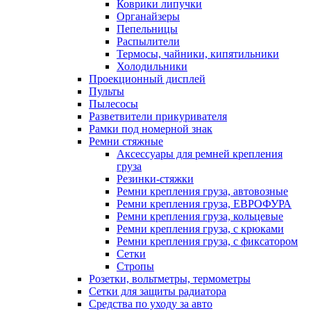
Коврики липучки
Органайзеры
Пепельницы
Распылители
Термосы, чайники, кипятильники
Холодильники
Проекционный дисплей
Пульты
Пылесосы
Разветвители прикуривателя
Рамки под номерной знак
Ремни стяжные
Аксессуары для ремней крепления
груза
Резинки-стяжки
Ремни крепления груза, автовозные
Ремни крепления груза, ЕВРОФУРА
Ремни крепления груза, кольцевые
Ремни крепления груза, с крюками
Ремни крепления груза, с фиксатором
Сетки
Стропы
Розетки, вольтметры, термометры
Сетки для защиты радиатора
Средства по уходу за авто