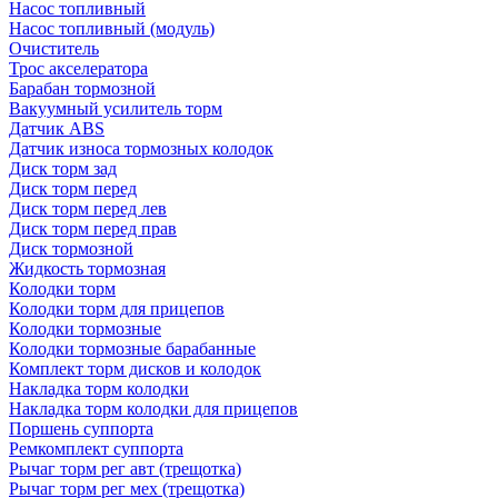
Насос топливный
Насос топливный (модуль)
Очиститель
Трос акселератора
Барабан тормозной
Вакуумный усилитель торм
Датчик ABS
Датчик износа тормозных колодок
Диск торм зад
Диск торм перед
Диск торм перед лев
Диск торм перед прав
Диск тормозной
Жидкость тормозная
Колодки торм
Колодки торм для прицепов
Колодки тормозные
Колодки тормозные барабанные
Комплект торм дисков и колодок
Накладка торм колодки
Накладка торм колодки для прицепов
Поршень суппорта
Ремкомплект суппорта
Рычаг торм рег авт (трещотка)
Рычаг торм рег мех (трещотка)