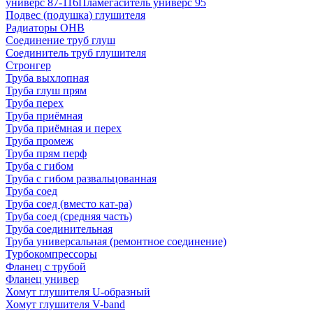
универс 87-116
Пламегаситель универс 95
Подвес (подушка) глушителя
Радиаторы ОНВ
Соединение труб глуш
Соединитель труб глушителя
Стронгер
Труба выхлопная
Труба глуш прям
Труба перех
Труба приёмная
Труба приёмная и перех
Труба промеж
Труба прям перф
Труба с гибом
Труба с гибом развальцованная
Труба соед
Труба соед (вместо кат-ра)
Труба соед (средняя часть)
Труба соединительная
Труба универсальная (ремонтное соединение)
Турбокомпрессоры
Фланец с трубой
Фланец универ
Хомут глушителя U-образный
Хомут глушителя V-band