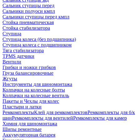
Сальник ступицы перед
Сальники полуоси кмпл
Сальники ступицы перед кмпл
Стойка пневматическая
Стойка стабилизатора
Ступица
Ступица колеса (без подшипника)
Ступица колеса с подшипником
Тяга стабилизатора
TPMS датчики
Вентили
Грибки и ножки грибков
Груза балансировочные
Жгуты
Инструменты для шиномонтажа
Колпачки на колесные болты
Колпачки на колесные вентиль
Пакеты и Чехлы для колес
Пластыри и латки
Ремкомплекты
Клей для ремкомплектов
Ремкомплекты для б/к
шин
Ремкомплекты для вентилей
Ремкомплекты для камер
Химия для шиномонтажа
Шипы ремонтные
Аккумуляторная батарея