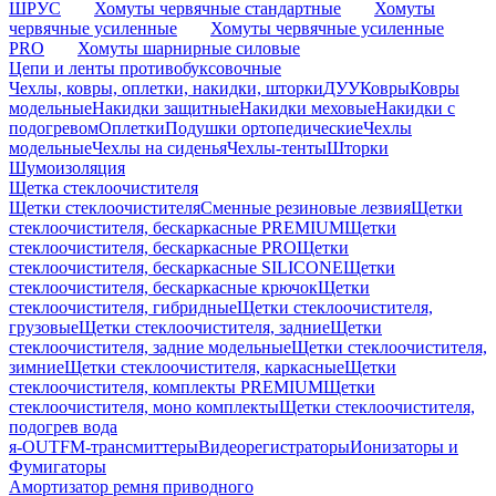
ШРУС
Хомуты червячные стандартные
Хомуты
червячные усиленные
Хомуты червячные усиленные
PRO
Хомуты шарнирные силовые
Цепи и ленты противобуксовочные
Чехлы, ковры, оплетки, накидки, шторки
ДУУ
Ковры
Ковры
модельные
Накидки защитные
Накидки меховые
Накидки с
подогревом
Оплетки
Подушки ортопедические
Чехлы
модельные
Чехлы на сиденья
Чехлы-тенты
Шторки
Шумоизоляция
Щетка стеклоочистителя
Щетки стеклоочистителя
Сменные резиновые лезвия
Щетки
стеклоочистителя, бескаркасные PREMIUM
Щетки
стеклоочистителя, бескаркасные PRO
Щетки
стеклоочистителя, бескаркасные SILICONE
Щетки
стеклоочистителя, бескаркасные крючок
Щетки
стеклоочистителя, гибридные
Щетки стеклоочистителя,
грузовые
Щетки стеклоочистителя, задние
Щетки
стеклоочистителя, задние модельные
Щетки стеклоочистителя,
зимние
Щетки стеклоочистителя, каркасные
Щетки
стеклоочистителя, комплекты PREMIUM
Щетки
стеклоочистителя, моно комплекты
Щетки стеклоочистителя,
подогрев вода
я-OUT
FM-трансмиттеры
Видеорегистраторы
Ионизаторы и
Фумигаторы
Амортизатор ремня приводного