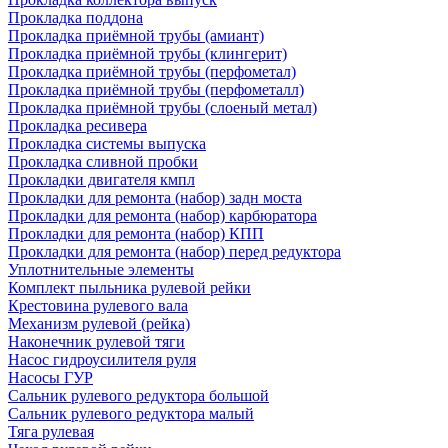
Прокладка поддона
Прокладка приёмной трубы (амиант)
Прокладка приёмной трубы (клингерит)
Прокладка приёмной трубы (перфометал)
Прокладка приёмной трубы (перфометалл)
Прокладка приёмной трубы (слоеный метал)
Прокладка ресивера
Прокладка системы выпуска
Прокладка сливной пробки
Прокладки двигателя кмпл
Прокладки для ремонта (набор) задн моста
Прокладки для ремонта (набор) карбюратора
Прокладки для ремонта (набор) КПП
Прокладки для ремонта (набор) перед редуктора
Уплотнительные элементы
Комплект пыльника рулевой рейки
Крестовина рулевого вала
Механизм рулевой (рейка)
Наконечник рулевой тяги
Насос гидроусилителя руля
Насосы ГУР
Сальник рулевого редуктора большой
Сальник рулевого редуктора малый
Тяга рулевая