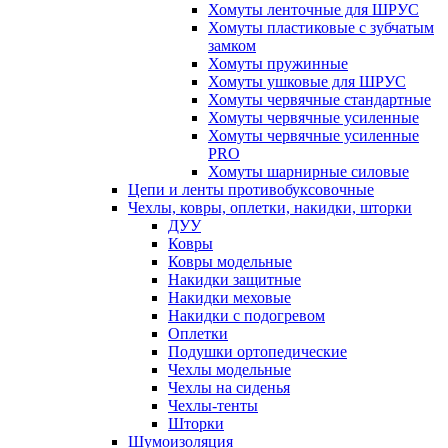
Хомуты ленточные для ШРУС
Хомуты пластиковые с зубчатым
замком
Хомуты пружинные
Хомуты ушковые для ШРУС
Хомуты червячные стандартные
Хомуты червячные усиленные
Хомуты червячные усиленные
PRO
Хомуты шарнирные силовые
Цепи и ленты противобуксовочные
Чехлы, ковры, оплетки, накидки, шторки
ДУУ
Ковры
Ковры модельные
Накидки защитные
Накидки меховые
Накидки с подогревом
Оплетки
Подушки ортопедические
Чехлы модельные
Чехлы на сиденья
Чехлы-тенты
Шторки
Шумоизоляция