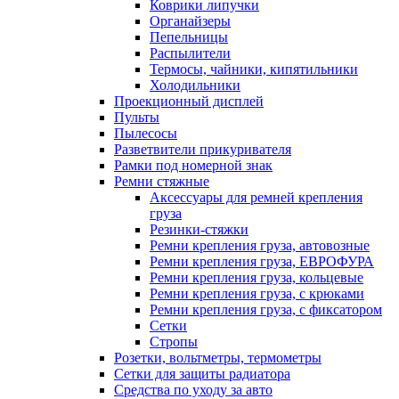
Коврики липучки
Органайзеры
Пепельницы
Распылители
Термосы, чайники, кипятильники
Холодильники
Проекционный дисплей
Пульты
Пылесосы
Разветвители прикуривателя
Рамки под номерной знак
Ремни стяжные
Аксессуары для ремней крепления
груза
Резинки-стяжки
Ремни крепления груза, автовозные
Ремни крепления груза, ЕВРОФУРА
Ремни крепления груза, кольцевые
Ремни крепления груза, с крюками
Ремни крепления груза, с фиксатором
Сетки
Стропы
Розетки, вольтметры, термометры
Сетки для защиты радиатора
Средства по уходу за авто