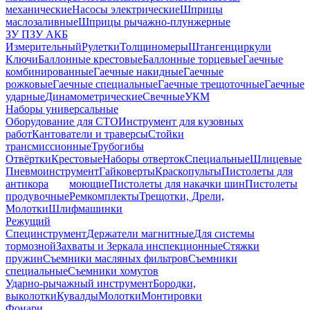
механические
Насосы электрические
Шприцы
маслозаливные
Шприцы рычажно-плунжерные
ЗУ ПЗУ АКБ
Измерительный
Рулетки
Толщиномеры
Штангенциркули
Ключи
Баллонные крестовые
Баллонные торцевые
Гаечные
комбинированные
Гаечные накидные
Гаечные
рожковые
Гаечные специальные
Гаечные трещоточные
Гаечные
ударные
Динамометрические
Свечные
УКМ
Наборы универсальные
Оборудование для СТО
Инструмент для кузовных
работ
Кантователи и траверсы
Стойки
трансмиссионные
Трубогибы
Отвёртки
Крестовые
Наборы отверток
Специальные
Шлицевые
Пневмоинструмент
Гайковерты
Краскопульты
Пистолеты для
антикора
моющие
Пистолеты для накачки шин
Пистолеты
продувочные
Ремкомплекты
Трещотки, Дрели,
Молотки
Шлифмашинки
Режущий
Специнструмент
Держатели магнитные
Для системы
тормозной
Захваты и Зеркала инспекционные
Стяжки
пружин
Съемники масляных фильтров
Съемники
специальные
Съемники хомутов
Ударно-рычажный инструмент
Бородки,
выколотки
Кувалды
Молотки
Монтировки
Фонари