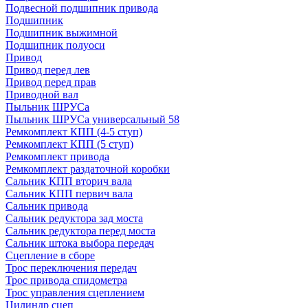
Подвесной подшипник привода
Подшипник
Подшипник выжимной
Подшипник полуоси
Привод
Привод перед лев
Привод перед прав
Приводной вал
Пыльник ШРУСа
Пыльник ШРУСа универсальный 58
Ремкомплект КПП (4-5 ступ)
Ремкомплект КПП (5 ступ)
Ремкомплект привода
Ремкомплект раздаточной коробки
Сальник КПП вторич вала
Сальник КПП первич вала
Сальник привода
Сальник редуктора зад моста
Сальник редуктора перед моста
Сальник штока выбора передач
Сцепление в сборе
Трос переключения передач
Трос привода спидометра
Трос управления сцеплением
Цилиндр сцеп