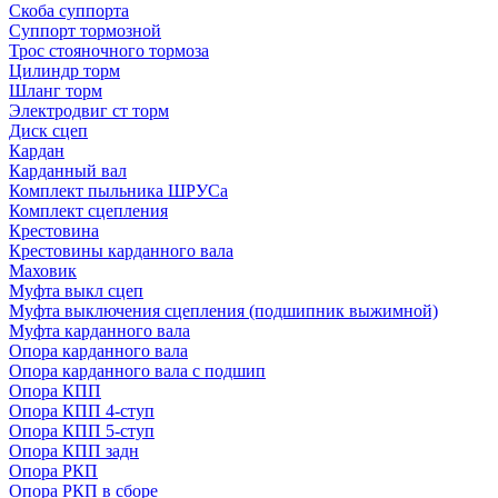
Скоба суппорта
Суппорт тормозной
Трос стояночного тормоза
Цилиндр торм
Шланг торм
Электродвиг ст торм
Диск сцеп
Кардан
Карданный вал
Комплект пыльника ШРУСа
Комплект сцепления
Крестовина
Крестовины карданного вала
Маховик
Муфта выкл сцеп
Муфта выключения сцепления (подшипник выжимной)
Муфта карданного вала
Опора карданного вала
Опора карданного вала с подшип
Опора КПП
Опора КПП 4-ступ
Опора КПП 5-ступ
Опора КПП задн
Опора РКП
Опора РКП в сборе