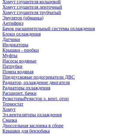
Хомут глушителя кольцевой
Хомут глушителя ленточный
Хомут глушителя трубчатый
Эмулятор (обманка)
Антифриз
Бачок расширительный системы охлаждения
Блоки охлаждения
Датчики
Индикаторы
Крышки - пробки
Муфты
Насосы водяные
Патрубки
Помпа водяная
Предпусковые подогреватели ДВС
Радиатор, охлаждение двигателя
Радиаторы охлаждения
Расширит. бачки
Резисторы
Резистор э. вент. отоп
Термостат
Хомут
Эл.вентиляторы охлаждения
Смазка
Дроссельная заслонка в сборе
Крышки для бензобака