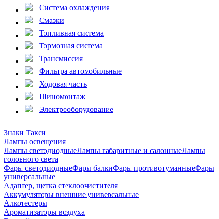
Система охлаждения
Смазки
Топливная система
Тормозная система
Трансмиссия
Фильтра автомобильные
Ходовая часть
Шиномонтаж
Электрооборудование
Знаки Такси
Лампы освещения
Лампы светодиодные
Лампы габаритные и салонные
Лампы
головного света
Фары светодиодные
Фары балки
Фары противотуманные
Фары
универсальные
Адаптер, щетка стеклоочистителя
Аккумуляторы внешние универсальные
Алкотестеры
Ароматизаторы воздуха