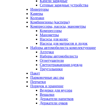
Кабели зарядные
Сетевые зарядные устройства
Инверторы
Камеры
Колпаки
Комбинезоны (касперы)
Компрессоры, насосы, манометры
Компрессоры
Манометры
Насосы для колес
Насосы для матрасов и лодок
Наборы автомобилиста комплектующие
Аптечки
Наборы автомобилиста
Огнетушители
Светоотражающая одежда
Треугольники
Пакет
Парковочные акс-ры
Перчатки
Порядок и хранение
Ведерки для мусора
Вешалки
Держатели напитков
Держатели очков