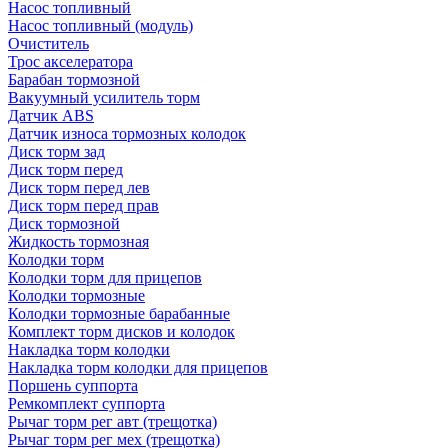
Насос топливный
Насос топливный (модуль)
Очиститель
Трос акселератора
Барабан тормозной
Вакуумный усилитель торм
Датчик ABS
Датчик износа тормозных колодок
Диск торм зад
Диск торм перед
Диск торм перед лев
Диск торм перед прав
Диск тормозной
Жидкость тормозная
Колодки торм
Колодки торм для прицепов
Колодки тормозные
Колодки тормозные барабанные
Комплект торм дисков и колодок
Накладка торм колодки
Накладка торм колодки для прицепов
Поршень суппорта
Ремкомплект суппорта
Рычаг торм рег авт (трещотка)
Рычаг торм рег мех (трещотка)