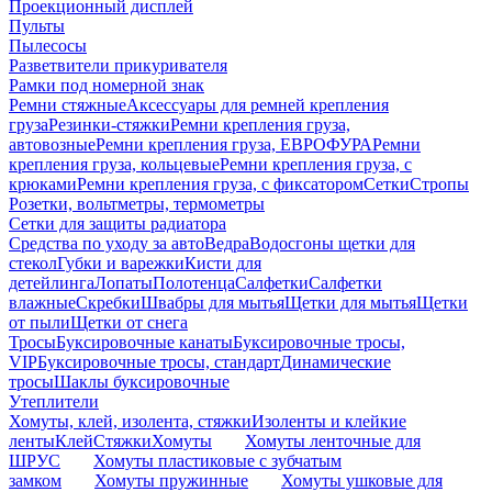
Проекционный дисплей
Пульты
Пылесосы
Разветвители прикуривателя
Рамки под номерной знак
Ремни стяжные
Аксессуары для ремней крепления
груза
Резинки-стяжки
Ремни крепления груза,
автовозные
Ремни крепления груза, ЕВРОФУРА
Ремни
крепления груза, кольцевые
Ремни крепления груза, с
крюками
Ремни крепления груза, с фиксатором
Сетки
Стропы
Розетки, вольтметры, термометры
Сетки для защиты радиатора
Средства по уходу за авто
Ведра
Водосгоны щетки для
стекол
Губки и варежки
Кисти для
детейлинга
Лопаты
Полотенца
Салфетки
Салфетки
влажные
Скребки
Швабры для мытья
Щетки для мытья
Щетки
от пыли
Щетки от снега
Тросы
Буксировочные канаты
Буксировочные тросы,
VIP
Буксировочные тросы, стандарт
Динамические
тросы
Шаклы буксировочные
Утеплители
Хомуты, клей, изолента, стяжки
Изоленты и клейкие
ленты
Клей
Стяжки
Хомуты
Хомуты ленточные для
ШРУС
Хомуты пластиковые с зубчатым
замком
Хомуты пружинные
Хомуты ушковые для