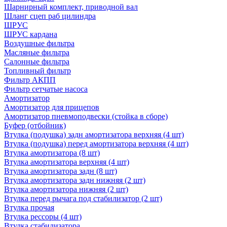
Шарнирный комплект, приводной вал
Шланг сцеп раб цилиндра
ШРУС
ШРУС кардана
Воздушные фильтра
Масляные фильтра
Салонные фильтра
Топливный фильтр
Фильтр АКПП
Фильтр сетчатые насоса
Амортизатор
Амортизатор для прицепов
Амортизатор пневмоподвески (стойка в сборе)
Буфер (отбойник)
Втулка (подушка) задн амортизатора верхняя (4 шт)
Втулка (подушка) перед амортизатора верхняя (4 шт)
Втулка амортизатора (8 шт)
Втулка амортизатора верхняя (4 шт)
Втулка амортизатора задн (8 шт)
Втулка амортизатора задн нижняя (2 шт)
Втулка амортизатора нижняя (2 шт)
Втулка перед рычага под стабилизатор (2 шт)
Втулка прочая
Втулка рессоры (4 шт)
Втулка стабилизатора