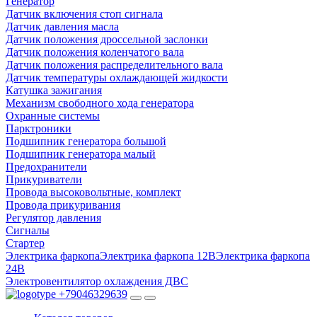
Генератор
Датчик включения стоп сигнала
Датчик давления масла
Датчик положения дроссельной заслонки
Датчик положения коленчатого вала
Датчик положения распределительного вала
Датчик температуры охлаждающей жидкости
Катушка зажигания
Механизм свободного хода генератора
Охранные системы
Парктроники
Подшипник генератора большой
Подшипник генератора малый
Предохранители
Прикуриватели
Провода высоковольтные, комплект
Провода прикуривания
Регулятор давления
Сигналы
Стартер
Электрика фаркопа
Электрика фаркопа 12В
Электрика фаркопа
24В
Электровентилятор охлаждения ДВС
+79046329639