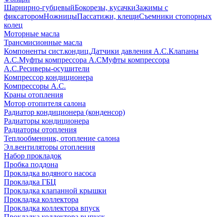
Шарнирно-губцевый
Бокорезы, кусачки
Зажимы с
фиксатором
Ножницы
Пассатижи, клещи
Съемники стопорных
колец
Моторные масла
Трансмисионные масла
Компоненты сист.кондиц.
Датчики давления А.С.
Клапаны
А.С.
Муфты компрессора А.С
Муфты компрессора
А.С.
Ресиверы-осушители
Компрессор кондиционера
Компрессоры А.С.
Краны отопления
Мотор отопителя салона
Радиатор кондиционера (конденсор)
Радиаторы кондиционера
Радиаторы отопления
Теплообменник, отопление салона
Эл.вентиляторы отопления
Набор прокладок
Пробка поддона
Прокладка водяного насоса
Прокладка ГБЦ
Прокладка клапанной крышки
Прокладка коллектора
Прокладка коллектора впуск
Прокладка коллектора выпуск