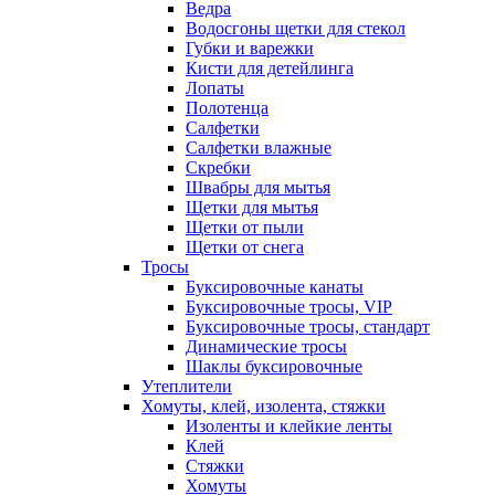
Ведра
Водосгоны щетки для стекол
Губки и варежки
Кисти для детейлинга
Лопаты
Полотенца
Салфетки
Салфетки влажные
Скребки
Швабры для мытья
Щетки для мытья
Щетки от пыли
Щетки от снега
Тросы
Буксировочные канаты
Буксировочные тросы, VIP
Буксировочные тросы, стандарт
Динамические тросы
Шаклы буксировочные
Утеплители
Хомуты, клей, изолента, стяжки
Изоленты и клейкие ленты
Клей
Стяжки
Хомуты