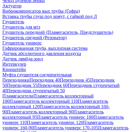
Чехол рулевой рейки
Актуатор
Виброкомпенсатор вых трубы (Гофра)
Вставка трубы глуш под хомут, с гайкой под Л
Глушитель
Глушитель для мтз
Глушитель передний (Пламегаситель, Предглушитель)
Глушитель средний (Резонатор)
Глушитель универс
Гофрированная труба, выхлопная система
Датчик абсолютного давления воздуха
Датчик лямбда-зонд
Интеркулер
Кронштейн
Муфта глушителя соединительная
Переходники
Переходник 40
Переходник 45
Переходник
50
Переходник 55
Переходник 60
Переходник ступенчатый
40
Переходник ступенчатый 50
Пламягасители
Пламегаситель коллекторный
100
Пламегаситель коллекторный 110
Пламегаситель
коллекторный 120
Пламегаситель коллекторный 160-
90
Пламегаситель коллекторный 90
Пламегаситель
коллекторный 95
Пламегаситель универс 100
Пламегаситель
универс 110
Пламегаситель универс 120
Пламегаситель
универс 160-90
Пламегаситель универс 170-105
Пламегаситель