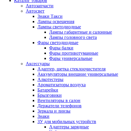
Каталог
товаров
Автозапчасти
Автосвет
Знаки Такси
Лампы освещения
Лампы светодиодные
Лампы габаритные и салонные
Лампы головного света
Фары светодиодные
Фары балки
Фары противотуманные
Фары универсальные
Аксессуары
Адаптер, щетка стеклоочистителя
Аккумуляторы внешние универсальные
Алкотестеры
Ароматизаторы воздуха
Батарейки
Брызговики
Вентиляторы в салон
Держатели телефонов
Зеркала и линзы
Знаки
ЗУ для мобильных устройств
Адаптеры зарядные