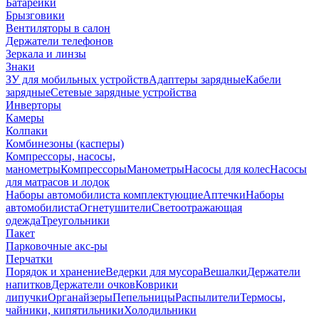
Батарейки
Брызговики
Вентиляторы в салон
Держатели телефонов
Зеркала и линзы
Знаки
ЗУ для мобильных устройств
Адаптеры зарядные
Кабели
зарядные
Сетевые зарядные устройства
Инверторы
Камеры
Колпаки
Комбинезоны (касперы)
Компрессоры, насосы,
манометры
Компрессоры
Манометры
Насосы для колес
Насосы
для матрасов и лодок
Наборы автомобилиста комплектующие
Аптечки
Наборы
автомобилиста
Огнетушители
Светоотражающая
одежда
Треугольники
Пакет
Парковочные акс-ры
Перчатки
Порядок и хранение
Ведерки для мусора
Вешалки
Держатели
напитков
Держатели очков
Коврики
липучки
Органайзеры
Пепельницы
Распылители
Термосы,
чайники, кипятильники
Холодильники