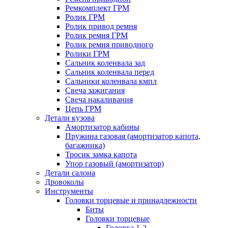
Ремкомплект ГРМ
Ролик ГРМ
Ролик привод ремня
Ролик ремня ГРМ
Ролик ремня приводного
Ролики ГРМ
Сальник коленвала зад
Сальник коленвала перед
Сальники коленвала кмпл
Свеча зажигания
Свеча накаливания
Цепь ГРМ
Детали кузова
Амортизатор кабины
Пружина газовая (амортизатор капота,
багажника)
Тросик замка капота
Упор газовый (амортизатор)
Детали салона
Дровоколы
Инструменты
Головки торцевые и принадлежности
Биты
Головки торцевые
Головка 1-2