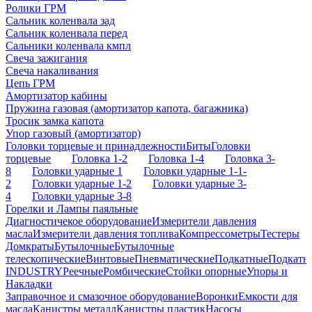
Ролики ГРМ
Сальник коленвала зад
Сальник коленвала перед
Сальники коленвала кмпл
Свеча зажигания
Свеча накаливания
Цепь ГРМ
Амортизатор кабины
Пружина газовая (амортизатор капота, багажника)
Тросик замка капота
Упор газовый (амортизатор)
Головки торцевые и принадлежности
Биты
Головки
торцевые
Головка 1-2
Головка 1-4
Головка 3-
8
Головки ударные 1
Головки ударные 1-1-
2
Головки ударные 1-2
Головки ударные 3-
4
Головки ударные 3-8
Горелки и Лампы паяльные
Диагностичекое оборудование
Измерители давления
масла
Измерители давления топлива
Компрессометры
Тестеры
Домкраты
Бутылочные
Бутылочные
телескопические
Винтовые
Пневматические
Подкатные
Подкатн
INDUSTRY
Реечные
Ромбические
Стойки опорные
Упоры и
Накладки
Заправочное и смазочное оборудование
Воронки
Емкости для
масла
Канистры металл
Канистры пластик
Насосы