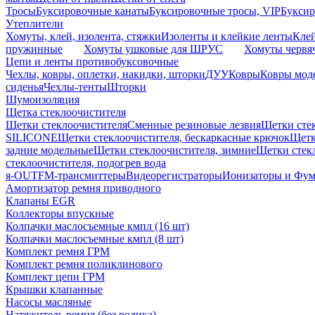
Тросы
Буксировочные канаты
Буксировочные тросы, VIP
Буксир
Утеплители
Хомуты, клей, изолента, стяжки
Изоленты и клейкие ленты
Кле
пружинные
Хомуты ушковые для ШРУС
Хомуты червя
Цепи и ленты противобуксовочные
Чехлы, ковры, оплетки, накидки, шторки
ДУУ
Ковры
Ковры мод
сиденья
Чехлы-тенты
Шторки
Шумоизоляция
Щетка стеклоочистителя
Щетки стеклоочистителя
Сменные резиновые лезвия
Щетки сте
SILICONE
Щетки стеклоочистителя, бескаркасные крючок
Щетк
задние модельные
Щетки стеклоочистителя, зимние
Щетки стек
стеклоочистителя, подогрев вода
я-OUT
FM-трансмиттеры
Видеорегистраторы
Ионизаторы и Фу
Амортизатор ремня приводного
Клапаны EGR
Коллекторы впускные
Колпачки маслосъемные кмпл (16 шт)
Колпачки маслосъемные кмпл (8 шт)
Комплект ремня ГРМ
Комплект ремня поликлинового
Комплект цепи ГРМ
Крышки клапанные
Насосы масляные
Натяжитель ремня (без ролика)