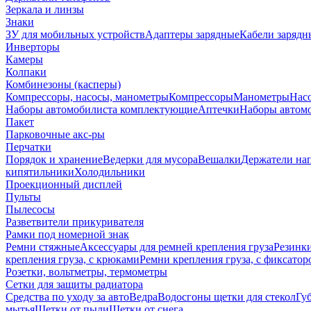
Зеркала и линзы
Знаки
ЗУ для мобильных устройств
Адаптеры зарядные
Кабели зарядн
Инверторы
Камеры
Колпаки
Комбинезоны (касперы)
Компрессоры, насосы, манометры
Компрессоры
Манометры
Насо
Наборы автомобилиста комплектующие
Аптечки
Наборы автом
Пакет
Парковочные акс-ры
Перчатки
Порядок и хранение
Ведерки для мусора
Вешалки
Держатели на
кипятильники
Холодильники
Проекционный дисплей
Пульты
Пылесосы
Разветвители прикуривателя
Рамки под номерной знак
Ремни стяжные
Аксессуары для ремней крепления груза
Резинк
крепления груза, с крюками
Ремни крепления груза, с фиксатор
Розетки, вольтметры, термометры
Сетки для защиты радиатора
Средства по уходу за авто
Ведра
Водосгоны щетки для стекол
Гу
мытья
Щетки от пыли
Щетки от снега