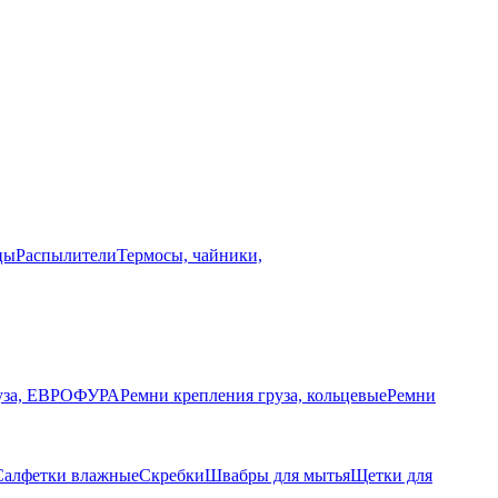
цы
Распылители
Термосы, чайники,
руза, ЕВРОФУРА
Ремни крепления груза, кольцевые
Ремни
Салфетки влажные
Скребки
Швабры для мытья
Щетки для