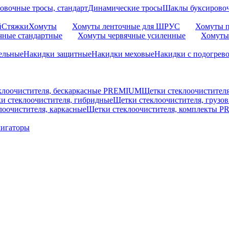
овочные тросы, стандарт
Динамические тросы
Шаклы буксирово
й
Стяжки
Хомуты
Хомуты ленточные для ШРУС
Хомуты п
чные стандартные
Хомуты червячные усиленные
Хомуты
ельные
Накидки защитные
Накидки меховые
Накидки с подогрев
клоочистителя, бескаркасные PREMIUM
Щетки стеклоочистител
и стеклоочистителя, гибридные
Щетки стеклоочистителя, грузо
лоочистителя, каркасные
Щетки стеклоочистителя, комплекты 
мигаторы