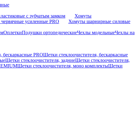
чные
ластиковые с зубчатым замком
Хомуты
 червячные усиленные PRO
Хомуты шарнирные силовые
ом
Оплетки
Подушки ортопедические
Чехлы модельные
Чехлы на
я, бескаркасные PRO
Щетки стеклоочистителя, бескаркасные
вые
Щетки стеклоочистителя, задние
Щетки стеклоочистителя,
PREMIUM
Щетки стеклоочистителя, моно комплекты
Щетки