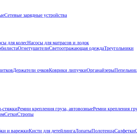
ые
Сетевые зарядные устройства
сы для колес
Насосы для матрасов и лодок
обилиста
Огнетушители
Светоотражающая одежда
Треугольники
питков
Держатели очков
Коврики липучки
Органайзеры
Пепельни
и-стяжки
Ремни крепления груза, автовозные
Ремни крепления г
ом
Сетки
Стропы
бки и варежки
Кисти для детейлинга
Лопаты
Полотенца
Салфетки