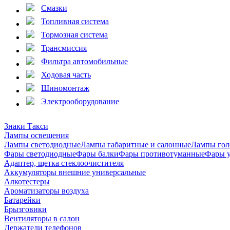
Смазки
Топливная система
Тормозная система
Трансмиссия
Фильтра автомобильные
Ходовая часть
Шиномонтаж
Электрооборудование
Знаки Такси
Лампы освещения
Лампы светодиодные
Лампы габаритные и салонные
Лампы гол
Фары светодиодные
Фары балки
Фары противотуманные
Фары 
Адаптер, щетка стеклоочистителя
Аккумуляторы внешние универсальные
Алкотестеры
Ароматизаторы воздуха
Батарейки
Брызговики
Вентиляторы в салон
Держатели телефонов