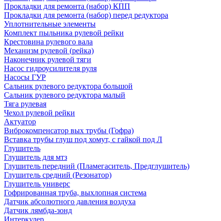
Прокладки для ремонта (набор) КПП
Прокладки для ремонта (набор) перед редуктора
Уплотнительные элементы
Комплект пыльника рулевой рейки
Крестовина рулевого вала
Механизм рулевой (рейка)
Наконечник рулевой тяги
Насос гидроусилителя руля
Насосы ГУР
Сальник рулевого редуктора большой
Сальник рулевого редуктора малый
Тяга рулевая
Чехол рулевой рейки
Актуатор
Виброкомпенсатор вых трубы (Гофра)
Вставка трубы глуш под хомут, с гайкой под Л
Глушитель
Глушитель для мтз
Глушитель передний (Пламегаситель, Предглушитель)
Глушитель средний (Резонатор)
Глушитель универс
Гофрированная труба, выхлопная система
Датчик абсолютного давления воздуха
Датчик лямбда-зонд
Интеркулер