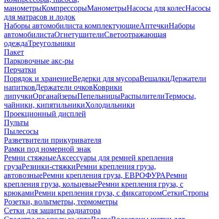
манометры
Компрессоры
Манометры
Насосы для колес
Насосы
для матрасов и лодок
Наборы автомобилиста комплектующие
Аптечки
Наборы
автомобилиста
Огнетушители
Светоотражающая
одежда
Треугольники
Пакет
Парковочные акс-ры
Перчатки
Порядок и хранение
Ведерки для мусора
Вешалки
Держатели
напитков
Держатели очков
Коврики
липучки
Органайзеры
Пепельницы
Распылители
Термосы,
чайники, кипятильники
Холодильники
Проекционный дисплей
Пульты
Пылесосы
Разветвители прикуривателя
Рамки под номерной знак
Ремни стяжные
Аксессуары для ремней крепления
груза
Резинки-стяжки
Ремни крепления груза,
автовозные
Ремни крепления груза, ЕВРОФУРА
Ремни
крепления груза, кольцевые
Ремни крепления груза, с
крюками
Ремни крепления груза, с фиксатором
Сетки
Стропы
Розетки, вольтметры, термометры
Сетки для защиты радиатора