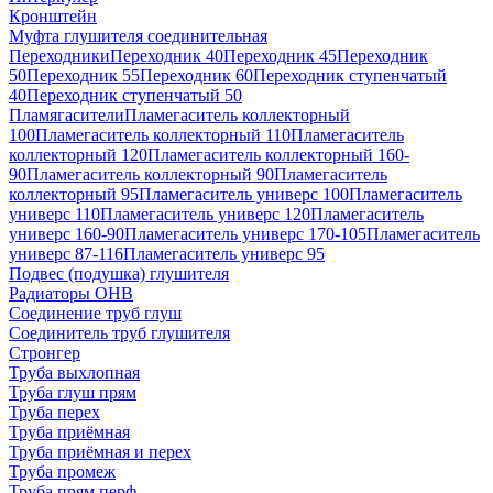
Кронштейн
Муфта глушителя соединительная
Переходники
Переходник 40
Переходник 45
Переходник
50
Переходник 55
Переходник 60
Переходник ступенчатый
40
Переходник ступенчатый 50
Пламягасители
Пламегаситель коллекторный
100
Пламегаситель коллекторный 110
Пламегаситель
коллекторный 120
Пламегаситель коллекторный 160-
90
Пламегаситель коллекторный 90
Пламегаситель
коллекторный 95
Пламегаситель универс 100
Пламегаситель
универс 110
Пламегаситель универс 120
Пламегаситель
универс 160-90
Пламегаситель универс 170-105
Пламегаситель
универс 87-116
Пламегаситель универс 95
Подвес (подушка) глушителя
Радиаторы ОНВ
Соединение труб глуш
Соединитель труб глушителя
Стронгер
Труба выхлопная
Труба глуш прям
Труба перех
Труба приёмная
Труба приёмная и перех
Труба промеж
Труба прям перф