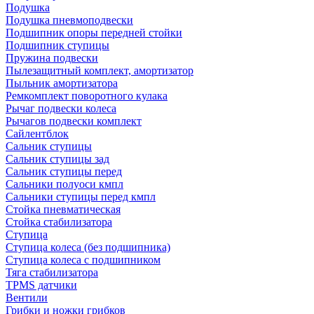
Подушка
Подушка пневмоподвески
Подшипник опоры передней стойки
Подшипник ступицы
Пружина подвески
Пылезащитный комплект, амортизатор
Пыльник амортизатора
Ремкомплект поворотного кулака
Рычаг подвески колеса
Рычагов подвески комплект
Сайлентблок
Сальник ступицы
Сальник ступицы зад
Сальник ступицы перед
Сальники полуоси кмпл
Сальники ступицы перед кмпл
Стойка пневматическая
Стойка стабилизатора
Ступица
Ступица колеса (без подшипника)
Ступица колеса с подшипником
Тяга стабилизатора
TPMS датчики
Вентили
Грибки и ножки грибков