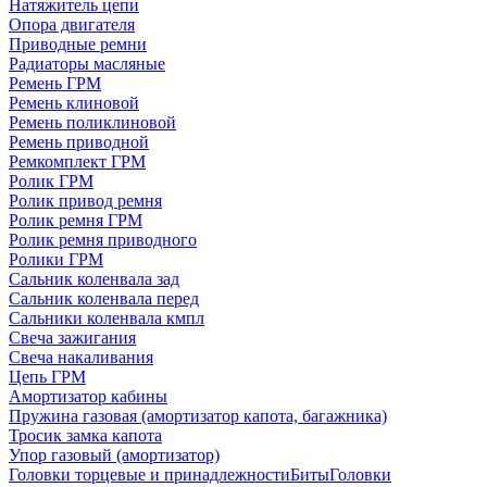
Натяжитель цепи
Опора двигателя
Приводные ремни
Радиаторы масляные
Ремень ГРМ
Ремень клиновой
Ремень поликлиновой
Ремень приводной
Ремкомплект ГРМ
Ролик ГРМ
Ролик привод ремня
Ролик ремня ГРМ
Ролик ремня приводного
Ролики ГРМ
Сальник коленвала зад
Сальник коленвала перед
Сальники коленвала кмпл
Свеча зажигания
Свеча накаливания
Цепь ГРМ
Амортизатор кабины
Пружина газовая (амортизатор капота, багажника)
Тросик замка капота
Упор газовый (амортизатор)
Головки торцевые и принадлежности
Биты
Головки