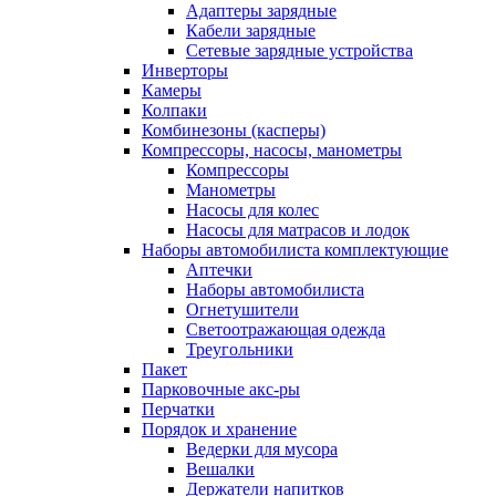
Адаптеры зарядные
Кабели зарядные
Сетевые зарядные устройства
Инверторы
Камеры
Колпаки
Комбинезоны (касперы)
Компрессоры, насосы, манометры
Компрессоры
Манометры
Насосы для колес
Насосы для матрасов и лодок
Наборы автомобилиста комплектующие
Аптечки
Наборы автомобилиста
Огнетушители
Светоотражающая одежда
Треугольники
Пакет
Парковочные акс-ры
Перчатки
Порядок и хранение
Ведерки для мусора
Вешалки
Держатели напитков