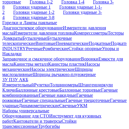
торцевые
Головка 1-2
Головка 1-4
Головка 3-
8
Головки ударные 1
Головки ударные 1-1-
2
Головки ударные 1-2
Головки ударные 3-
4
Головки ударные 3-8
Горелки и Лампы паяльные
Диагностичекое оборудование
Измерители давления
масла
Измерители давления топлива
Компрессометры
Тестеры
Домкраты
Бутылочные
Бутылочные
телескопические
Винтовые
Пневматические
Подкатные
Подкатн
INDUSTRY
Реечные
Ромбические
Стойки опорные
Упоры и
Накладки
Заправочное и смазочное оборудование
Воронки
Емкости для
масла
Канистры металл
Канистры пластик
Насосы
механические
Насосы электрические
Шприцы
маслозаливные
Шприцы рычажно-плунжерные
ЗУ ПЗУ АКБ
Измерительный
Рулетки
Толщиномеры
Штангенциркули
Ключи
Баллонные крестовые
Баллонные торцевые
Гаечные
комбинированные
Гаечные накидные
Гаечные
рожковые
Гаечные специальные
Гаечные трещоточные
Гаечные
ударные
Динамометрические
Свечные
УКМ
Наборы универсальные
Оборудование для СТО
Инструмент для кузовных
работ
Кантователи и траверсы
Стойки
трансмиссионные
Трубогибы