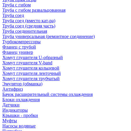
Труба с гибом
Труба с гибом развальцованная
Труба соед
Труба соед (вместо кат-ра)
Труба соед (средняя часть)
Труба соединительная
Труба универсальная (ремонтное соединение)
Турбокомпрессоры
Фланец с трубой
Фланец универ
Хомут глушителя U-образный
Хомут глушителя V-band
Хомут глушителя кольцевой
Хомут глушителя ленточный
Хомут глушителя трубчатый
Эмулятор (обманка)
Антифриз
Бачок расширительный системы охлаждения
Блоки охлаждения
Датчики
Индикаторы
Крышки - пробки
Муфты
Насосы водяные