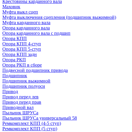
Крестовины карданного вала
Маховик
Муфта выкл сцеп
Муфта выключения сцепления (подшипник выжимной)
Муфта карданного вала
Опора карданного вала
Опора карданного вала с подшип
Опора КПП
Опора КПП 4-ступ
Опора КПП 5-ступ
Опора КПП задн
Опора РКП
Опора РКП в сборе
Подвесной подшипник привода
Подшипник
Подшипник выжимной
Подшипник полуоси
Привод
Привод перед лев
Привод перед прав
Приводной вал
Пыльник ШРУСа
Пыльник ШРУСа универсальный 58
Ремкомплект КПП (4-5 ступ)
Ремкомплект КПП (5 ступ)