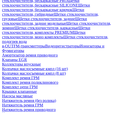
стеклоочистителя, бескаркасные PRO
Щетки
стеклоочистителя, бескаркасные SILICONE
Щетки
стеклоочистителя, бескаркасные крючок
Щетки
стеклоочистителя, гибридные
Щетки стеклоочистителя,
грузовые
Щетки стеклоочистителя, задние
Щетки
стеклоочистителя, задние модельные
Щетки стеклоочистителя,
зимние
Щетки стеклоочистителя, каркасные
Щетки
стеклоочистителя, комплекты PREMIUM
Щетки
стеклоочистителя, моно комплекты
Щетки стеклоочистителя,
подогрев вода
я-OUT
FM-трансмиттеры
Видеорегистраторы
Ионизаторы и
Фумигаторы
Амортизатор ремня приводного
Клапаны EGR
Коллекторы впускные
Колпачки маслосъемные кмпл (16 шт)
Колпачки маслосъемные кмпл (8 шт)
Комплект ремня ГРМ
Комплект ремня поликлинового
Комплект цепи ГРМ
Крышки клапанные
Насосы масляные
Натяжитель ремня (без ролика)
Натяжитель ремня ГРМ
Натяжитель ремня приводного