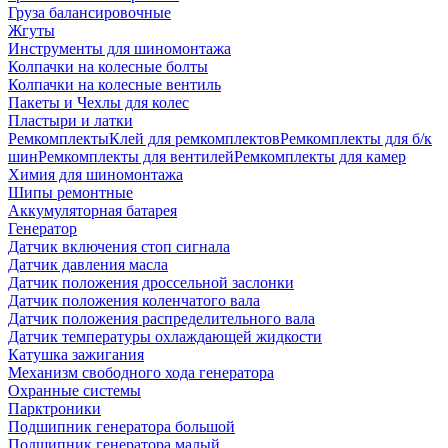
Груза балансировочные
Жгуты
Инструменты для шиномонтажа
Колпачки на колесные болты
Колпачки на колесные вентиль
Пакеты и Чехлы для колес
Пластыри и латки
Ремкомплекты
Клей для ремкомплектов
Ремкомплекты для б/к
шин
Ремкомплекты для вентилей
Ремкомплекты для камер
Химия для шиномонтажа
Шипы ремонтные
Аккумуляторная батарея
Генератор
Датчик включения стоп сигнала
Датчик давления масла
Датчик положения дроссельной заслонки
Датчик положения коленчатого вала
Датчик положения распределительного вала
Датчик температуры охлаждающей жидкости
Катушка зажигания
Механизм свободного хода генератора
Охранные системы
Парктроники
Подшипник генератора большой
Подшипник генератора малый