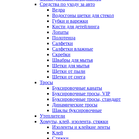
Средства по уходу за авто
Ведра
Водосгоны щетки для стекол
Губки и варежки
Кисти для детейлинга
Лопаты
Полотенца
Салфетки
Салфетки влажные
Скребки
Швабры для мытья
Щетки для мытья
Щетки от пыли
Щетки от снега
Тросы
Буксировочные канаты
Буксировочные тросы, VIP
Буксировочные тросы, стандарт
Динамические тросы
Шаклы буксировочные
Утеплители
Хомуты, клей, изолента, стяжки
Изоленты и клейкие ленты
Клей
Стяжки