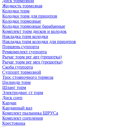
Диск тормозной
Жидкость тормозная
Колодки торм
Колодки торм для прицепов
Колодки тормозные
Колодки тормозные барабанные
Комплект торм дисков и колодок
Накладка торм колодки
Накладка торм колодки для прицепов
Поршень суппорта
Ремкомплект суппорта
Рычаг торм рег авт (трещотка)
Рычаг торм рег мех (трещотка)
Скоба суппорта
Суппорт тормозной
Трос стояночного тормоза
Цилиндр торм
Шланг торм
Электродвиг ст торм
Диск сцеп
Кардан
Карданный вал
Комплект пыльника ШРУСа
Комплект сцепления
Крестовина