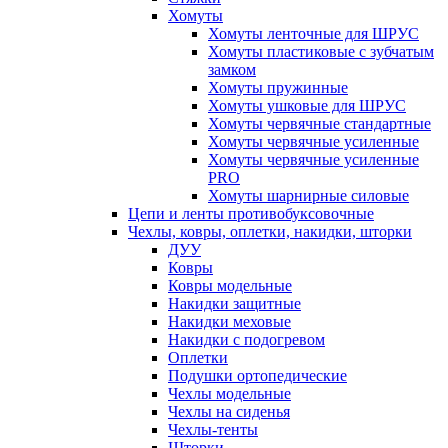
Хомуты
Хомуты ленточные для ШРУС
Хомуты пластиковые с зубчатым
замком
Хомуты пружинные
Хомуты ушковые для ШРУС
Хомуты червячные стандартные
Хомуты червячные усиленные
Хомуты червячные усиленные
PRO
Хомуты шарнирные силовые
Цепи и ленты противобуксовочные
Чехлы, ковры, оплетки, накидки, шторки
ДУУ
Ковры
Ковры модельные
Накидки защитные
Накидки меховые
Накидки с подогревом
Оплетки
Подушки ортопедические
Чехлы модельные
Чехлы на сиденья
Чехлы-тенты
Шторки