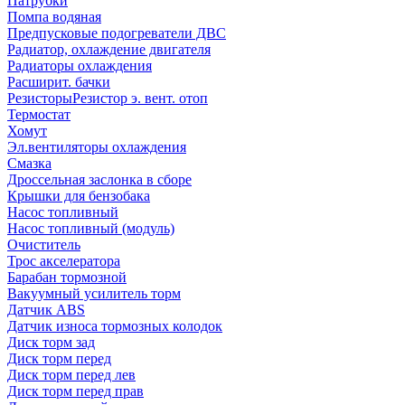
Патрубки
Помпа водяная
Предпусковые подогреватели ДВС
Радиатор, охлаждение двигателя
Радиаторы охлаждения
Расширит. бачки
Резисторы
Резистор э. вент. отоп
Термостат
Хомут
Эл.вентиляторы охлаждения
Смазка
Дроссельная заслонка в сборе
Крышки для бензобака
Насос топливный
Насос топливный (модуль)
Очиститель
Трос акселератора
Барабан тормозной
Вакуумный усилитель торм
Датчик ABS
Датчик износа тормозных колодок
Диск торм зад
Диск торм перед
Диск торм перед лев
Диск торм перед прав