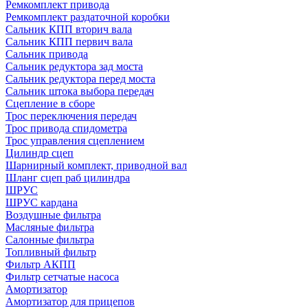
Ремкомплект привода
Ремкомплект раздаточной коробки
Сальник КПП вторич вала
Сальник КПП первич вала
Сальник привода
Сальник редуктора зад моста
Сальник редуктора перед моста
Сальник штока выбора передач
Сцепление в сборе
Трос переключения передач
Трос привода спидометра
Трос управления сцеплением
Цилиндр сцеп
Шарнирный комплект, приводной вал
Шланг сцеп раб цилиндра
ШРУС
ШРУС кардана
Воздушные фильтра
Масляные фильтра
Салонные фильтра
Топливный фильтр
Фильтр АКПП
Фильтр сетчатые насоса
Амортизатор
Амортизатор для прицепов