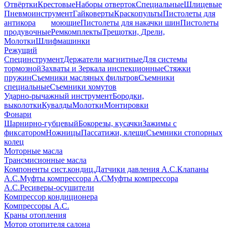
Отвёртки
Крестовые
Наборы отверток
Специальные
Шлицевые
Пневмоинструмент
Гайковерты
Краскопульты
Пистолеты для
антикора
моющие
Пистолеты для накачки шин
Пистолеты
продувочные
Ремкомплекты
Трещотки, Дрели,
Молотки
Шлифмашинки
Режущий
Специнструмент
Держатели магнитные
Для системы
тормозной
Захваты и Зеркала инспекционные
Стяжки
пружин
Съемники масляных фильтров
Съемники
специальные
Съемники хомутов
Ударно-рычажный инструмент
Бородки,
выколотки
Кувалды
Молотки
Монтировки
Фонари
Шарнирно-губцевый
Бокорезы, кусачки
Зажимы с
фиксатором
Ножницы
Пассатижи, клещи
Съемники стопорных
колец
Моторные масла
Трансмисионные масла
Компоненты сист.кондиц.
Датчики давления А.С.
Клапаны
А.С.
Муфты компрессора А.С
Муфты компрессора
А.С.
Ресиверы-осушители
Компрессор кондиционера
Компрессоры А.С.
Краны отопления
Мотор отопителя салона