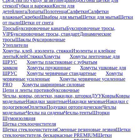
Средства по уходу за авто
Ведра
Водосгоны щетки для
стекол
Губки и варежки
Кисти для
детейлинга
Лопаты
Полотенца
Салфетки
Салфетки
влажные
Скребки
Швабры для мытья
Щетки для мытья
Щетки
от пыли
Щетки от снега
Тросы
Буксировочные канаты
Буксировочные тросы,
VIP
Буксировочные тросы, стандарт
Динамические
тросы
Шаклы буксировочные
Утеплители
Хомуты, клей, изолента, стяжки
Изоленты и клейкие
ленты
Клей
Стяжки
Хомуты
Хомуты ленточные для
ШРУС
Хомуты пластиковые с зубчатым
замком
Хомуты пружинные
Хомуты ушковые для
ШРУС
Хомуты червячные стандартные
Хомуты
червячные усиленные
Хомуты червячные усиленные
PRO
Хомуты шарнирные силовые
Цепи и ленты противобуксовочные
Чехлы, ковры, оплетки, накидки, шторки
ДУУ
Ковры
Ковры
модельные
Накидки защитные
Накидки меховые
Накидки с
подогревом
Оплетки
Подушки ортопедические
Чехлы
модельные
Чехлы на сиденья
Чехлы-тенты
Шторки
Шумоизоляция
Щетка стеклоочистителя
Щетки стеклоочистителя
Сменные резиновые лезвия
Щетки
стеклоочистителя, бескаркасные PREMIUM
Щетки