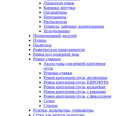
Держатели очков
Коврики липучки
Органайзеры
Пепельницы
Распылители
Термосы, чайники, кипятильники
Холодильники
Проекционный дисплей
Пульты
Пылесосы
Разветвители прикуривателя
Рамки под номерной знак
Ремни стяжные
Аксессуары для ремней крепления
груза
Резинки-стяжки
Ремни крепления груза, автовозные
Ремни крепления груза, ЕВРОФУРА
Ремни крепления груза, кольцевые
Ремни крепления груза, с крюками
Ремни крепления груза, с фиксатором
Сетки
Стропы
Розетки, вольтметры, термометры
Сетки для защиты радиатора