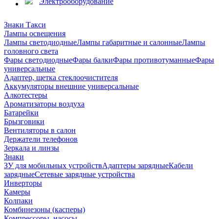
Электрооборудование
Знаки Такси
Лампы освещения
Лампы светодиодные
Лампы габаритные и салонные
Лампы
головного света
Фары светодиодные
Фары балки
Фары противотуманные
Фары
универсальные
Адаптер, щетка стеклоочистителя
Аккумуляторы внешние универсальные
Алкотестеры
Ароматизаторы воздуха
Батарейки
Брызговики
Вентиляторы в салон
Держатели телефонов
Зеркала и линзы
Знаки
ЗУ для мобильных устройств
Адаптеры зарядные
Кабели
зарядные
Сетевые зарядные устройства
Инверторы
Камеры
Колпаки
Комбинезоны (касперы)
Компрессоры, насосы,