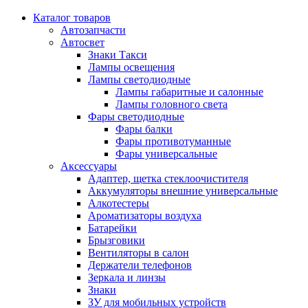
Каталог
товаров
Автозапчасти
Автосвет
Знаки Такси
Лампы освещения
Лампы светодиодные
Лампы габаритные и салонные
Лампы головного света
Фары светодиодные
Фары балки
Фары противотуманные
Фары универсальные
Аксессуары
Адаптер, щетка стеклоочистителя
Аккумуляторы внешние универсальные
Алкотестеры
Ароматизаторы воздуха
Батарейки
Брызговики
Вентиляторы в салон
Держатели телефонов
Зеркала и линзы
Знаки
ЗУ для мобильных устройств