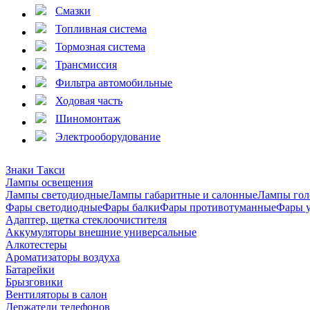
Смазки
Топливная система
Тормозная система
Трансмиссия
Фильтра автомобильные
Ходовая часть
Шиномонтаж
Электрооборудование
Знаки Такси
Лампы освещения
Лампы светодиодные
Лампы габаритные и салонные
Лампы гол
Фары светодиодные
Фары балки
Фары противотуманные
Фары 
Адаптер, щетка стеклоочистителя
Аккумуляторы внешние универсальные
Алкотестеры
Ароматизаторы воздуха
Батарейки
Брызговики
Вентиляторы в салон
Держатели телефонов