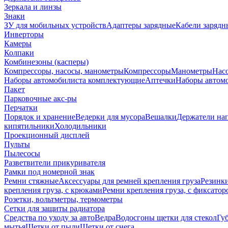
Зеркала и линзы
Знаки
ЗУ для мобильных устройств
Адаптеры зарядные
Кабели зарядн
Инверторы
Камеры
Колпаки
Комбинезоны (касперы)
Компрессоры, насосы, манометры
Компрессоры
Манометры
Насо
Наборы автомобилиста комплектующие
Аптечки
Наборы автом
Пакет
Парковочные акс-ры
Перчатки
Порядок и хранение
Ведерки для мусора
Вешалки
Держатели на
кипятильники
Холодильники
Проекционный дисплей
Пульты
Пылесосы
Разветвители прикуривателя
Рамки под номерной знак
Ремни стяжные
Аксессуары для ремней крепления груза
Резинк
крепления груза, с крюками
Ремни крепления груза, с фиксатор
Розетки, вольтметры, термометры
Сетки для защиты радиатора
Средства по уходу за авто
Ведра
Водосгоны щетки для стекол
Гу
мытья
Щетки от пыли
Щетки от снега