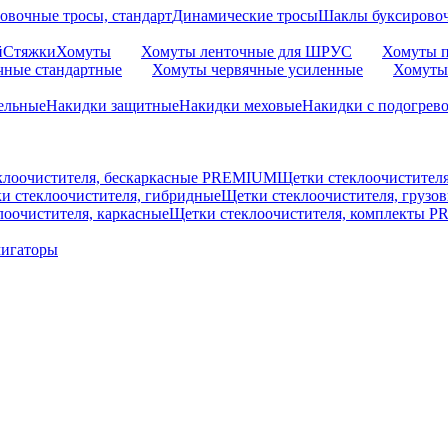
овочные тросы, стандарт
Динамические тросы
Шаклы буксирово
й
Стяжки
Хомуты
Хомуты ленточные для ШРУС
Хомуты п
чные стандартные
Хомуты червячные усиленные
Хомуты
ельные
Накидки защитные
Накидки меховые
Накидки с подогрев
клоочистителя, бескаркасные PREMIUM
Щетки стеклоочистител
и стеклоочистителя, гибридные
Щетки стеклоочистителя, грузо
лоочистителя, каркасные
Щетки стеклоочистителя, комплекты 
мигаторы