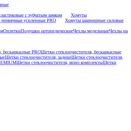
чные
ластиковые с зубчатым замком
Хомуты
 червячные усиленные PRO
Хомуты шарнирные силовые
ом
Оплетки
Подушки ортопедические
Чехлы модельные
Чехлы на
я, бескаркасные PRO
Щетки стеклоочистителя, бескаркасные
вые
Щетки стеклоочистителя, задние
Щетки стеклоочистителя,
PREMIUM
Щетки стеклоочистителя, моно комплекты
Щетки