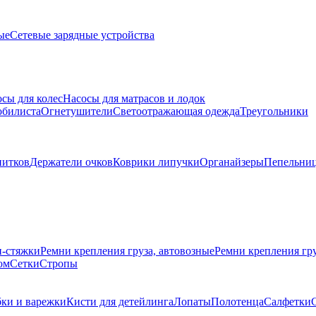
ые
Сетевые зарядные устройства
сы для колес
Насосы для матрасов и лодок
обилиста
Огнетушители
Светоотражающая одежда
Треугольники
питков
Держатели очков
Коврики липучки
Органайзеры
Пепельни
и-стяжки
Ремни крепления груза, автовозные
Ремни крепления г
ом
Сетки
Стропы
бки и варежки
Кисти для детейлинга
Лопаты
Полотенца
Салфетки