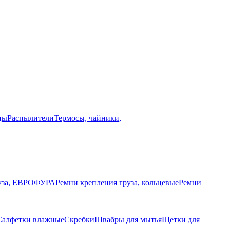
цы
Распылители
Термосы, чайники,
руза, ЕВРОФУРА
Ремни крепления груза, кольцевые
Ремни
Салфетки влажные
Скребки
Швабры для мытья
Щетки для