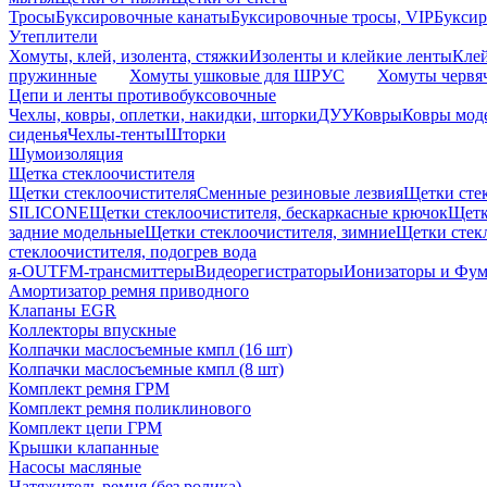
Тросы
Буксировочные канаты
Буксировочные тросы, VIP
Буксир
Утеплители
Хомуты, клей, изолента, стяжки
Изоленты и клейкие ленты
Кле
пружинные
Хомуты ушковые для ШРУС
Хомуты червя
Цепи и ленты противобуксовочные
Чехлы, ковры, оплетки, накидки, шторки
ДУУ
Ковры
Ковры мод
сиденья
Чехлы-тенты
Шторки
Шумоизоляция
Щетка стеклоочистителя
Щетки стеклоочистителя
Сменные резиновые лезвия
Щетки сте
SILICONE
Щетки стеклоочистителя, бескаркасные крючок
Щетк
задние модельные
Щетки стеклоочистителя, зимние
Щетки стек
стеклоочистителя, подогрев вода
я-OUT
FM-трансмиттеры
Видеорегистраторы
Ионизаторы и Фу
Амортизатор ремня приводного
Клапаны EGR
Коллекторы впускные
Колпачки маслосъемные кмпл (16 шт)
Колпачки маслосъемные кмпл (8 шт)
Комплект ремня ГРМ
Комплект ремня поликлинового
Комплект цепи ГРМ
Крышки клапанные
Насосы масляные
Натяжитель ремня (без ролика)