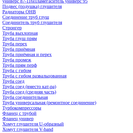
универс 87-116
Пламегаситель универс 95
Подвес (подушка) глушителя
Радиаторы ОНВ
Соединение труб глуш
Соединитель труб глушителя
Стронгер
Труба выхлопная
Труба глуш прям
Труба перех
Труба приёмная
Труба приёмная и перех
Труба промеж
Труба прям перф
Труба с гибом
Труба с гибом развальцованная
Труба соед
Труба соед (вместо кат-ра)
Труба соед (средняя часть)
Труба соединительная
Труба универсальная (ремонтное соединение)
Турбокомпрессоры
Фланец с трубой
Фланец универ
Хомут глушителя U-образный
Хомут глушителя V-band