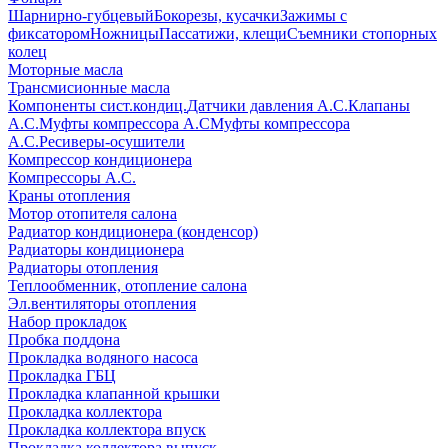
Шарнирно-губцевый
Бокорезы, кусачки
Зажимы с
фиксатором
Ножницы
Пассатижи, клещи
Съемники стопорных
колец
Моторные масла
Трансмисионные масла
Компоненты сист.кондиц.
Датчики давления А.С.
Клапаны
А.С.
Муфты компрессора А.С
Муфты компрессора
А.С.
Ресиверы-осушители
Компрессор кондиционера
Компрессоры А.С.
Краны отопления
Мотор отопителя салона
Радиатор кондиционера (конденсор)
Радиаторы кондиционера
Радиаторы отопления
Теплообменник, отопление салона
Эл.вентиляторы отопления
Набор прокладок
Пробка поддона
Прокладка водяного насоса
Прокладка ГБЦ
Прокладка клапанной крышки
Прокладка коллектора
Прокладка коллектора впуск
Прокладка коллектора выпуск