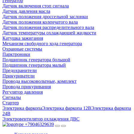
Генератор
Датчик включения стоп сигнала
Датчик давления масла
Датчик положения дроссельной заслонки
Датчик положения коленчатого вала
Датчик положения распределительного вала
Датчик температуры охлаждающей жидкости
Катушка зажигания
Механизм свободного хода генератора
Охранные системы
Парктроники
Подшипник генератора большой
Подшипник генератора малый
Предохранители
Прикуриватели
Провода высоковольтные, комплект
Провода прикуривания
Регулятор давления
Сигналы
Стартер
Электрика фаркопа
Электрика фаркопа 12В
Электрика фаркопа
24В
Электровентилятор охлаждения ДВС
+79046329639