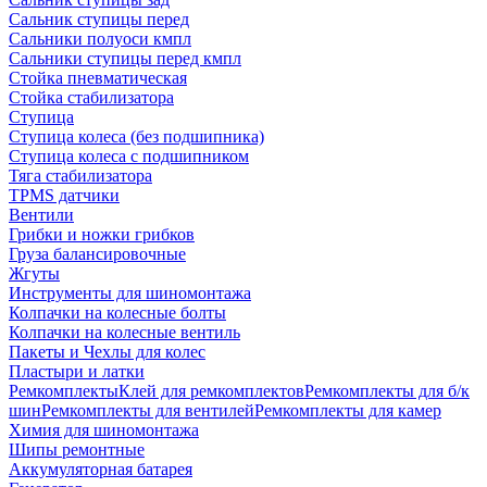
Сальник ступицы перед
Сальники полуоси кмпл
Сальники ступицы перед кмпл
Стойка пневматическая
Стойка стабилизатора
Ступица
Ступица колеса (без подшипника)
Ступица колеса с подшипником
Тяга стабилизатора
TPMS датчики
Вентили
Грибки и ножки грибков
Груза балансировочные
Жгуты
Инструменты для шиномонтажа
Колпачки на колесные болты
Колпачки на колесные вентиль
Пакеты и Чехлы для колес
Пластыри и латки
Ремкомплекты
Клей для ремкомплектов
Ремкомплекты для б/к
шин
Ремкомплекты для вентилей
Ремкомплекты для камер
Химия для шиномонтажа
Шипы ремонтные
Аккумуляторная батарея