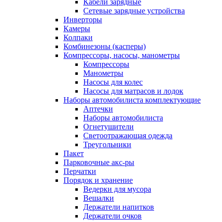
Кабели зарядные
Сетевые зарядные устройства
Инверторы
Камеры
Колпаки
Комбинезоны (касперы)
Компрессоры, насосы, манометры
Компрессоры
Манометры
Насосы для колес
Насосы для матрасов и лодок
Наборы автомобилиста комплектующие
Аптечки
Наборы автомобилиста
Огнетушители
Светоотражающая одежда
Треугольники
Пакет
Парковочные акс-ры
Перчатки
Порядок и хранение
Ведерки для мусора
Вешалки
Держатели напитков
Держатели очков