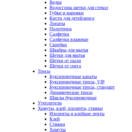
Ведра
Водосгоны щетки для стекол
Губки и варежки
Кисти для детейлинга
Лопаты
Полотенца
Салфетки
Салфетки влажные
Скребки
Швабры для мытья
Щетки для мытья
Щетки от пыли
Щетки от снега
Тросы
Буксировочные канаты
Буксировочные тросы, VIP
Буксировочные тросы, стандарт
Динамические тросы
Шаклы буксировочные
Утеплители
Хомуты, клей, изолента, стяжки
Изоленты и клейкие ленты
Клей
Стяжки
Хомуты