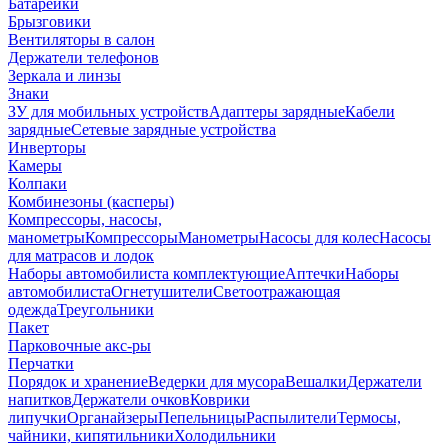
Батарейки
Брызговики
Вентиляторы в салон
Держатели телефонов
Зеркала и линзы
Знаки
ЗУ для мобильных устройств
Адаптеры зарядные
Кабели
зарядные
Сетевые зарядные устройства
Инверторы
Камеры
Колпаки
Комбинезоны (касперы)
Компрессоры, насосы,
манометры
Компрессоры
Манометры
Насосы для колес
Насосы
для матрасов и лодок
Наборы автомобилиста комплектующие
Аптечки
Наборы
автомобилиста
Огнетушители
Светоотражающая
одежда
Треугольники
Пакет
Парковочные акс-ры
Перчатки
Порядок и хранение
Ведерки для мусора
Вешалки
Держатели
напитков
Держатели очков
Коврики
липучки
Органайзеры
Пепельницы
Распылители
Термосы,
чайники, кипятильники
Холодильники