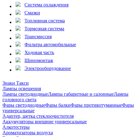
Система охлаждения
Смазки
Топливная система
Тормозная система
Трансмиссия
Фильтра автомобильные
Ходовая часть
Шиномонтаж
Электрооборудование
Знаки Такси
Лампы освещения
Лампы светодиодные
Лампы габаритные и салонные
Лампы
головного света
Фары светодиодные
Фары балки
Фары противотуманные
Фары
универсальные
Адаптер, щетка стеклоочистителя
Аккумуляторы внешние универсальные
Алкотестеры
Ароматизаторы воздуха