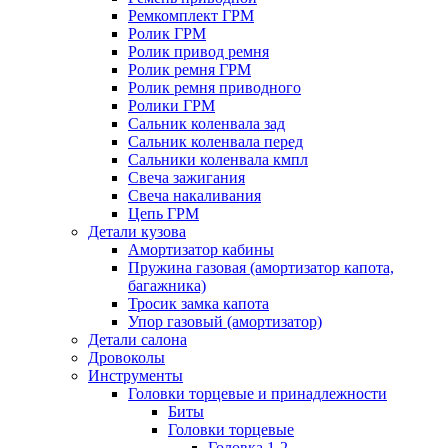
Ремкомплект ГРМ
Ролик ГРМ
Ролик привод ремня
Ролик ремня ГРМ
Ролик ремня приводного
Ролики ГРМ
Сальник коленвала зад
Сальник коленвала перед
Сальники коленвала кмпл
Свеча зажигания
Свеча накаливания
Цепь ГРМ
Детали кузова
Амортизатор кабины
Пружина газовая (амортизатор капота,
багажника)
Тросик замка капота
Упор газовый (амортизатор)
Детали салона
Дровоколы
Инструменты
Головки торцевые и принадлежности
Биты
Головки торцевые
Головка 1-2