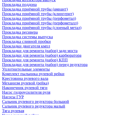
Прокладка поддона
Прокладка приёмной трубы (амиант)
Прокладка приёмной трубы (клингерит)
Прокладка приёмной трубы (перфометал)
Прокладка приёмной трубы (перфометалл)
Прокладка приёмной трубы (слоеный метал)
Прокладка ресивера
Прокладка системы выпуска
Прокладка сливной пробки
Прокладки двигателя кмпл
Прокладки для ремонта (набор) задн моста
Прокладки для ремонта (набор) карбюратора
Прокладки для ремонта (набор) КПП
Прокладки для ремонта (набор) перед редуктора
Уплотнительные элементы
Комплект пыльника рулевой рейки
Крестовина рулевого вала
Механизм рулевой (рейка)
Наконечник рулевой тяги
Насос гидроусилителя руля
Насосы ГУР
Сальник рулевого редуктора большой
Сальник рулевого редуктора малый
Тяга рулевая