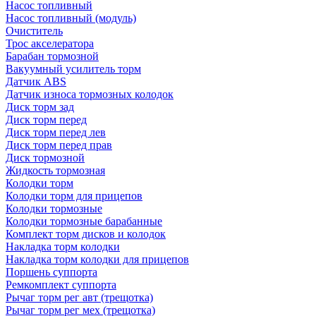
Насос топливный
Насос топливный (модуль)
Очиститель
Трос акселератора
Барабан тормозной
Вакуумный усилитель торм
Датчик ABS
Датчик износа тормозных колодок
Диск торм зад
Диск торм перед
Диск торм перед лев
Диск торм перед прав
Диск тормозной
Жидкость тормозная
Колодки торм
Колодки торм для прицепов
Колодки тормозные
Колодки тормозные барабанные
Комплект торм дисков и колодок
Накладка торм колодки
Накладка торм колодки для прицепов
Поршень суппорта
Ремкомплект суппорта
Рычаг торм рег авт (трещотка)
Рычаг торм рег мех (трещотка)