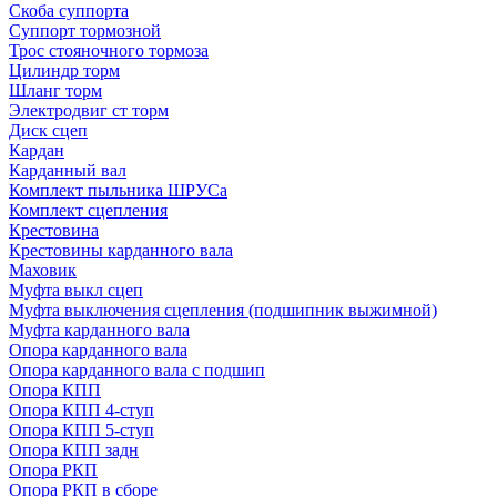
Скоба суппорта
Суппорт тормозной
Трос стояночного тормоза
Цилиндр торм
Шланг торм
Электродвиг ст торм
Диск сцеп
Кардан
Карданный вал
Комплект пыльника ШРУСа
Комплект сцепления
Крестовина
Крестовины карданного вала
Маховик
Муфта выкл сцеп
Муфта выключения сцепления (подшипник выжимной)
Муфта карданного вала
Опора карданного вала
Опора карданного вала с подшип
Опора КПП
Опора КПП 4-ступ
Опора КПП 5-ступ
Опора КПП задн
Опора РКП
Опора РКП в сборе