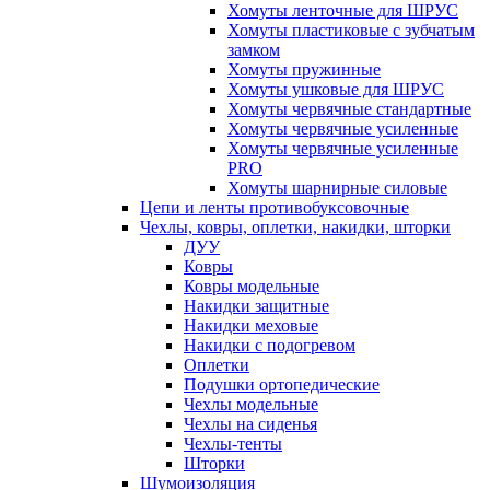
Хомуты ленточные для ШРУС
Хомуты пластиковые с зубчатым
замком
Хомуты пружинные
Хомуты ушковые для ШРУС
Хомуты червячные стандартные
Хомуты червячные усиленные
Хомуты червячные усиленные
PRO
Хомуты шарнирные силовые
Цепи и ленты противобуксовочные
Чехлы, ковры, оплетки, накидки, шторки
ДУУ
Ковры
Ковры модельные
Накидки защитные
Накидки меховые
Накидки с подогревом
Оплетки
Подушки ортопедические
Чехлы модельные
Чехлы на сиденья
Чехлы-тенты
Шторки
Шумоизоляция