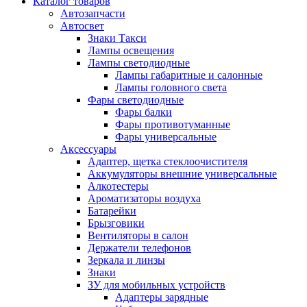
Каталог
товаров
Автозапчасти
Автосвет
Знаки Такси
Лампы освещения
Лампы светодиодные
Лампы габаритные и салонные
Лампы головного света
Фары светодиодные
Фары балки
Фары противотуманные
Фары универсальные
Аксессуары
Адаптер, щетка стеклоочистителя
Аккумуляторы внешние универсальные
Алкотестеры
Ароматизаторы воздуха
Батарейки
Брызговики
Вентиляторы в салон
Держатели телефонов
Зеркала и линзы
Знаки
ЗУ для мобильных устройств
Адаптеры зарядные