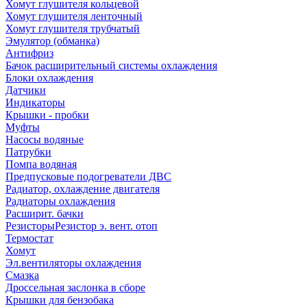
Хомут глушителя кольцевой
Хомут глушителя ленточный
Хомут глушителя трубчатый
Эмулятор (обманка)
Антифриз
Бачок расширительный системы охлаждения
Блоки охлаждения
Датчики
Индикаторы
Крышки - пробки
Муфты
Насосы водяные
Патрубки
Помпа водяная
Предпусковые подогреватели ДВС
Радиатор, охлаждение двигателя
Радиаторы охлаждения
Расширит. бачки
Резисторы
Резистор э. вент. отоп
Термостат
Хомут
Эл.вентиляторы охлаждения
Смазка
Дроссельная заслонка в сборе
Крышки для бензобака