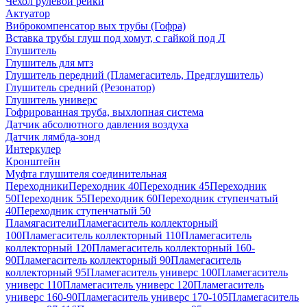
Чехол рулевой рейки
Актуатор
Виброкомпенсатор вых трубы (Гофра)
Вставка трубы глуш под хомут, с гайкой под Л
Глушитель
Глушитель для мтз
Глушитель передний (Пламегаситель, Предглушитель)
Глушитель средний (Резонатор)
Глушитель универс
Гофрированная труба, выхлопная система
Датчик абсолютного давления воздуха
Датчик лямбда-зонд
Интеркулер
Кронштейн
Муфта глушителя соединительная
Переходники
Переходник 40
Переходник 45
Переходник
50
Переходник 55
Переходник 60
Переходник ступенчатый
40
Переходник ступенчатый 50
Пламягасители
Пламегаситель коллекторный
100
Пламегаситель коллекторный 110
Пламегаситель
коллекторный 120
Пламегаситель коллекторный 160-
90
Пламегаситель коллекторный 90
Пламегаситель
коллекторный 95
Пламегаситель универс 100
Пламегаситель
универс 110
Пламегаситель универс 120
Пламегаситель
универс 160-90
Пламегаситель универс 170-105
Пламегаситель