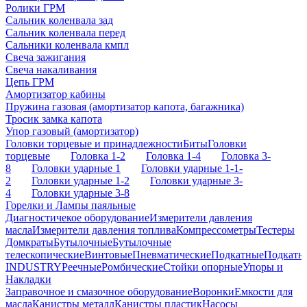
Ролики ГРМ
Сальник коленвала зад
Сальник коленвала перед
Сальники коленвала кмпл
Свеча зажигания
Свеча накаливания
Цепь ГРМ
Амортизатор кабины
Пружина газовая (амортизатор капота, багажника)
Тросик замка капота
Упор газовый (амортизатор)
Головки торцевые и принадлежности
Биты
Головки
торцевые
Головка 1-2
Головка 1-4
Головка 3-
8
Головки ударные 1
Головки ударные 1-1-
2
Головки ударные 1-2
Головки ударные 3-
4
Головки ударные 3-8
Горелки и Лампы паяльные
Диагностичекое оборудование
Измерители давления
масла
Измерители давления топлива
Компрессометры
Тестеры
Домкраты
Бутылочные
Бутылочные
телескопические
Винтовые
Пневматические
Подкатные
Подкатн
INDUSTRY
Реечные
Ромбические
Стойки опорные
Упоры и
Накладки
Заправочное и смазочное оборудование
Воронки
Емкости для
масла
Канистры металл
Канистры пластик
Насосы