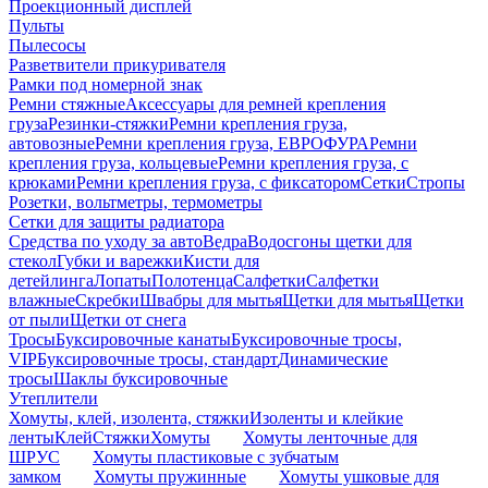
Проекционный дисплей
Пульты
Пылесосы
Разветвители прикуривателя
Рамки под номерной знак
Ремни стяжные
Аксессуары для ремней крепления
груза
Резинки-стяжки
Ремни крепления груза,
автовозные
Ремни крепления груза, ЕВРОФУРА
Ремни
крепления груза, кольцевые
Ремни крепления груза, с
крюками
Ремни крепления груза, с фиксатором
Сетки
Стропы
Розетки, вольтметры, термометры
Сетки для защиты радиатора
Средства по уходу за авто
Ведра
Водосгоны щетки для
стекол
Губки и варежки
Кисти для
детейлинга
Лопаты
Полотенца
Салфетки
Салфетки
влажные
Скребки
Швабры для мытья
Щетки для мытья
Щетки
от пыли
Щетки от снега
Тросы
Буксировочные канаты
Буксировочные тросы,
VIP
Буксировочные тросы, стандарт
Динамические
тросы
Шаклы буксировочные
Утеплители
Хомуты, клей, изолента, стяжки
Изоленты и клейкие
ленты
Клей
Стяжки
Хомуты
Хомуты ленточные для
ШРУС
Хомуты пластиковые с зубчатым
замком
Хомуты пружинные
Хомуты ушковые для