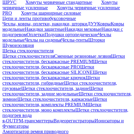
ШРУС
Хомуты червячные стандартные
Хомуты
червячные усиленные
Хомуты червячные усиленные
PRO
Хомуты шарнирные силовые
Цепи и ленты противобуксовочные
Чехлы, ковры, оплетки, накидки, шторки
ДУУ
Ковры
Ковры
модельные
Накидки защитные
Накидки меховые
Накидки с
подогревом
Оплетки
Подушки ортопедические
Чехлы
модельные
Чехлы на сиденья
Чехлы-тенты
Шторки
Шумоизоляция
Щетка стеклоочистителя
Щетки стеклоочистителя
Сменные резиновые лезвия
Щетки
стеклоочистителя, бескаркасные PREMIUM
Щетки
стеклоочистителя, бескаркасные PRO
Щетки
стеклоочистителя, бескаркасные SILICONE
Щетки
стеклоочистителя, бескаркасные крючок
Щетки
стеклоочистителя, гибридные
Щетки стеклоочистителя,
грузовые
Щетки стеклоочистителя, задние
Щетки
стеклоочистителя, задние модельные
Щетки стеклоочистителя,
зимние
Щетки стеклоочистителя, каркасные
Щетки
стеклоочистителя, комплекты PREMIUM
Щетки
стеклоочистителя, моно комплекты
Щетки стеклоочистителя,
подогрев вода
я-OUT
FM-трансмиттеры
Видеорегистраторы
Ионизаторы и
Фумигаторы
Амортизатор ремня приводного