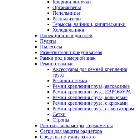
Коврики липучки
Органайзеры
Пепельницы
Распылители
Термосы, чайники, кипятильники
Холодильники
Проекционный дисплей
Пульты
Пылесосы
Разветвители прикуривателя
Рамки под номерной знак
Ремни стяжные
Аксессуары для ремней крепления
груза
Резинки-стяжки
Ремни крепления груза, автовозные
Ремни крепления груза, ЕВРОФУРА
Ремни крепления груза, кольцевые
Ремни крепления груза, с крюками
Ремни крепления груза, с фиксатором
Сетки
Стропы
Розетки, вольтметры, термометры
Сетки для защиты радиатора
Средства по уходу за авто