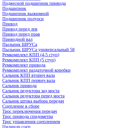
Подвесной подшипник привода
Подшипник
Подшипник выжимной
Подшипник полуоси
Привод
Привод перед лев
Привод перед прав
Приводной вал
Пыльник ШРУСа
Пыльник ШРУСа универсальный 58
Ремкомплект КПП (4-5 ступ)
Ремкомплект КПП (5 ступ)
Ремкомплект привода
Ремкомплект раздаточной коробки
Сальник КПП вторич вала
Сальник КПП первич вала
Сальник привода
Сальник редуктора зад моста
Сальник редуктора перед моста
Сальник штока выбора передач
Сцепление в сборе
Трос переключения передач
Трос привода спидометра
Трос управления сцеплением
Цилиндр сцеп