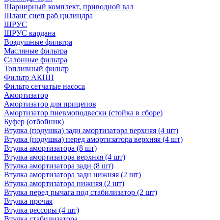
Шарнирный комплект, приводной вал
Шланг сцеп раб цилиндра
ШРУС
ШРУС кардана
Воздушные фильтра
Масляные фильтра
Салонные фильтра
Топливный фильтр
Фильтр АКПП
Фильтр сетчатые насоса
Амортизатор
Амортизатор для прицепов
Амортизатор пневмоподвески (стойка в сборе)
Буфер (отбойник)
Втулка (подушка) задн амортизатора верхняя (4 шт)
Втулка (подушка) перед амортизатора верхняя (4 шт)
Втулка амортизатора (8 шт)
Втулка амортизатора верхняя (4 шт)
Втулка амортизатора задн (8 шт)
Втулка амортизатора задн нижняя (2 шт)
Втулка амортизатора нижняя (2 шт)
Втулка перед рычага под стабилизатор (2 шт)
Втулка прочая
Втулка рессоры (4 шт)
Втулка стабилизатора