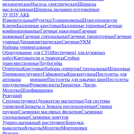
механические
Насосы электрические
Шприцы
маслозаливные
Шприцы рычажно-плунжерные
ЗУ ПЗУ АКБ
Измерительный
Рулетки
Толщиномеры
Штангенциркули
Ключи
Баллонные крестовые
Баллонные торцевые
Гаечные
комбинированные
Гаечные накидные
Гаечные
рожковые
Гаечные специальные
Гаечные трещоточные
Гаечные
ударные
Динамометрические
Свечные
УКМ
Наборы универсальные
Оборудование для СТО
Инструмент для кузовных
работ
Кантователи и траверсы
Стойки
трансмиссионные
Трубогибы
Отвёртки
Крестовые
Наборы отверток
Специальные
Шлицевые
Пневмоинструмент
Гайковерты
Краскопульты
Пистолеты для
антикора
моющие
Пистолеты для накачки шин
Пистолеты
продувочные
Ремкомплекты
Трещотки, Дрели,
Молотки
Шлифмашинки
Режущий
Специнструмент
Держатели магнитные
Для системы
тормозной
Захваты и Зеркала инспекционные
Стяжки
пружин
Съемники масляных фильтров
Съемники
специальные
Съемники хомутов
Ударно-рычажный инструмент
Бородки,
выколотки
Кувалды
Молотки
Монтировки
Фонари