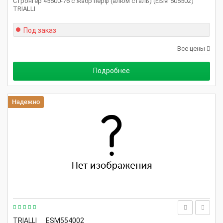
Стронгер 45500-76 с жабр перф (алюм сталь) (ESM 505502)
TRIALLI
Под заказ
Все цены
Подробнее
Надежно
TRIALLI
ESM554002