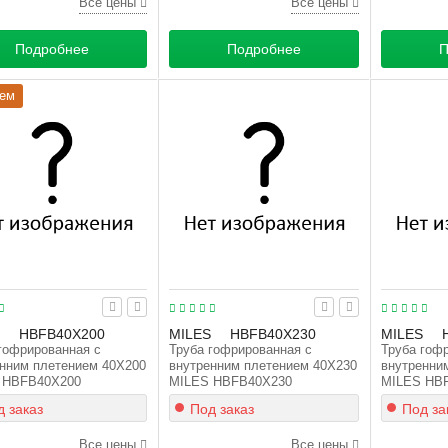
Все цены
Все цены
Подробнее
Подробнее
П
ем
HBFB40X200
MILES
HBFB40X230
MILES
гофрированная с
Труба гофрированная с
Труба гоф
нним плетением 40X200
внутренним плетением 40X230
внутренни
 HBFB40X200
MILES HBFB40X230
MILES HB
 заказ
Под заказ
Под за
Все цены
Все цены