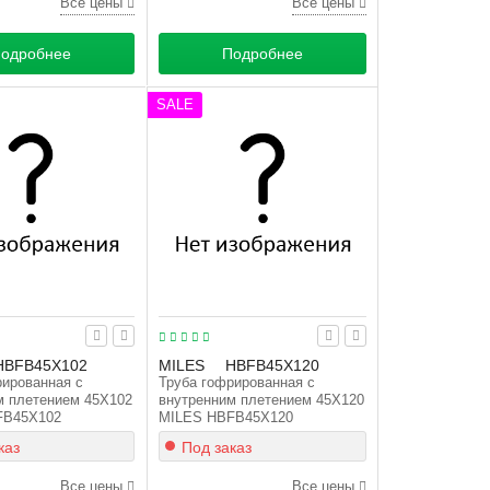
Все цены
Все цены
одробнее
Подробнее
SALE
HBFB45X102
MILES
HBFB45X120
рированная с
Труба гофрированная с
м плетением 45X102
внутренним плетением 45X120
FB45X102
MILES HBFB45X120
каз
Под заказ
Все цены
Все цены