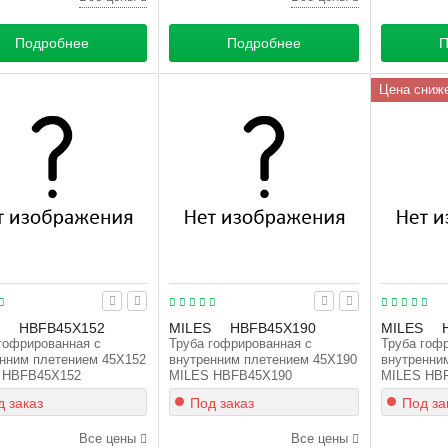
Подробнее
Подробнее
П
Цена сниж
HBFB45X152
MILES
HBFB45X190
MILES
гофрированная с
Труба гофрированная с
Труба гоф
нним плетением 45X152
внутренним плетением 45X190
внутренни
 HBFB45X152
MILES HBFB45X190
MILES HB
 заказ
Под заказ
Под за
Все цены
Все цены