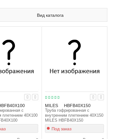
Вид каталога
HBFB40X100
MILES
HBFB40X150
рированная с
Труба гофрированная с
м плетением 40X100
внутренним плетением 40X150
FB40X100
MILES HBFB40X150
каз
Под заказ