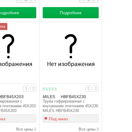
одробнее
Подробнее
ена
HBFB45X203
MILES
HBFB45X230
рированная с
Труба гофрированная с
м плетением 45X203
внутренним плетением 45X230
FB45X203
MILES HBFB45X230
каз
Под заказ
Все цены
Все цены