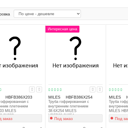
ровка
Интересная цена
HBFB386X203
MILES
HBFB386X254
MILES
гофрированная с
Труба гофрированная с
Труба гоф
нним плетением
внутренним плетением
внутренни
03 MILES
38.6X254 MILES
MILES HB
8.6X203
HBFB38.6X254
 заказ
Под заказ
Под за