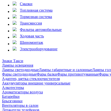
Смазки
Топливная система
Тормозная система
Трансмиссия
Фильтра автомобильные
Ходовая часть
Шиномонтаж
Электрооборудование
Знаки Такси
Лампы освещения
Лампы светодиодные
Лампы габаритные и салонные
Лампы гол
Фары светодиодные
Фары балки
Фары противотуманные
Фары 
Адаптер, щетка стеклоочистителя
Аккумуляторы внешние универсальные
Алкотестеры
Ароматизаторы воздуха
Батарейки
Брызговики
Вентиляторы в салон
Держатели телефонов