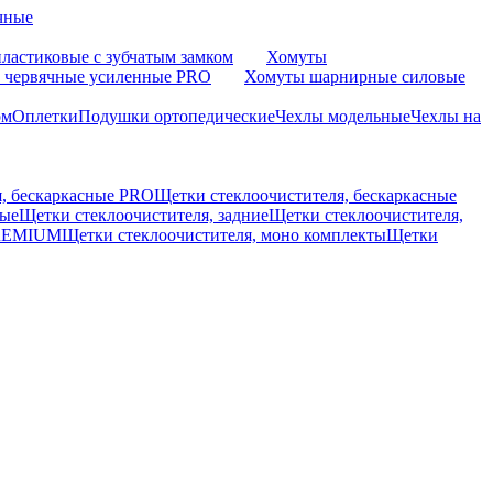
чные
ластиковые с зубчатым замком
Хомуты
 червячные усиленные PRO
Хомуты шарнирные силовые
ом
Оплетки
Подушки ортопедические
Чехлы модельные
Чехлы на
я, бескаркасные PRO
Щетки стеклоочистителя, бескаркасные
вые
Щетки стеклоочистителя, задние
Щетки стеклоочистителя,
PREMIUM
Щетки стеклоочистителя, моно комплекты
Щетки