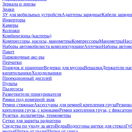
Зеркала и линзы
Знаки
ЗУ для мобильных устройств
Адаптеры зарядные
Кабели зарядн
Инверторы
Камеры
Колпаки
Комбинезоны (касперы)
Компрессоры, насосы, манометры
Компрессоры
Манометры
Насо
Наборы автомобилиста комплектующие
Аптечки
Наборы автом
Пакет
Парковочные акс-ры
Перчатки
Порядок и хранение
Ведерки для мусора
Вешалки
Держатели на
кипятильники
Холодильники
Проекционный дисплей
Пульты
Пылесосы
Разветвители прикуривателя
Рамки под номерной знак
Ремни стяжные
Аксессуары для ремней крепления груза
Резинк
крепления груза, с крюками
Ремни крепления груза, с фиксатор
Розетки, вольтметры, термометры
Сетки для защиты радиатора
Средства по уходу за авто
Ведра
Водосгоны щетки для стекол
Гу
мытья
Щетки от пыли
Щетки от снега