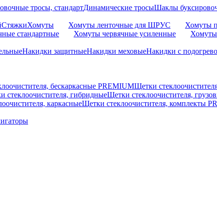
овочные тросы, стандарт
Динамические тросы
Шаклы буксирово
й
Стяжки
Хомуты
Хомуты ленточные для ШРУС
Хомуты п
чные стандартные
Хомуты червячные усиленные
Хомуты
ельные
Накидки защитные
Накидки меховые
Накидки с подогрев
клоочистителя, бескаркасные PREMIUM
Щетки стеклоочистител
и стеклоочистителя, гибридные
Щетки стеклоочистителя, грузо
лоочистителя, каркасные
Щетки стеклоочистителя, комплекты 
мигаторы