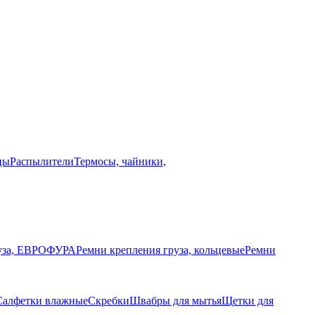
цы
Распылители
Термосы, чайники,
руза, ЕВРОФУРА
Ремни крепления груза, кольцевые
Ремни
Салфетки влажные
Скребки
Швабры для мытья
Щетки для