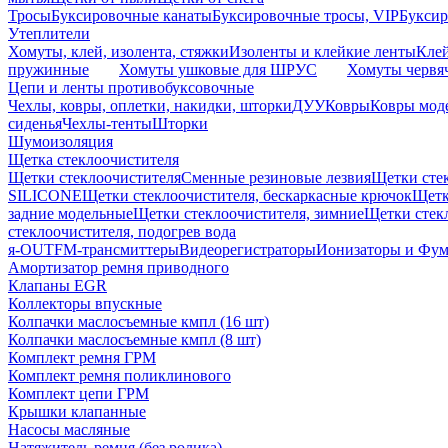
Тросы
Буксировочные канаты
Буксировочные тросы, VIP
Буксир
Утеплители
Хомуты, клей, изолента, стяжки
Изоленты и клейкие ленты
Кле
пружинные
Хомуты ушковые для ШРУС
Хомуты червя
Цепи и ленты противобуксовочные
Чехлы, ковры, оплетки, накидки, шторки
ДУУ
Ковры
Ковры мод
сиденья
Чехлы-тенты
Шторки
Шумоизоляция
Щетка стеклоочистителя
Щетки стеклоочистителя
Сменные резиновые лезвия
Щетки сте
SILICONE
Щетки стеклоочистителя, бескаркасные крючок
Щетк
задние модельные
Щетки стеклоочистителя, зимние
Щетки стек
стеклоочистителя, подогрев вода
я-OUT
FM-трансмиттеры
Видеорегистраторы
Ионизаторы и Фу
Амортизатор ремня приводного
Клапаны EGR
Коллекторы впускные
Колпачки маслосъемные кмпл (16 шт)
Колпачки маслосъемные кмпл (8 шт)
Комплект ремня ГРМ
Комплект ремня поликлинового
Комплект цепи ГРМ
Крышки клапанные
Насосы масляные
Натяжитель ремня (без ролика)