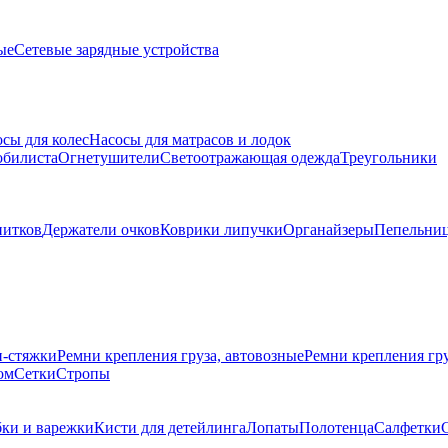
ые
Сетевые зарядные устройства
сы для колес
Насосы для матрасов и лодок
обилиста
Огнетушители
Светоотражающая одежда
Треугольники
питков
Держатели очков
Коврики липучки
Органайзеры
Пепельни
и-стяжки
Ремни крепления груза, автовозные
Ремни крепления г
ом
Сетки
Стропы
бки и варежки
Кисти для детейлинга
Лопаты
Полотенца
Салфетки