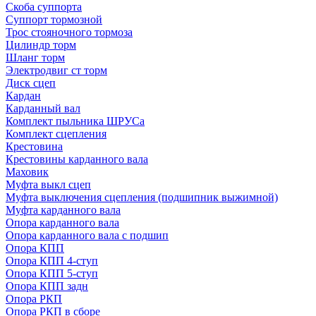
Скоба суппорта
Суппорт тормозной
Трос стояночного тормоза
Цилиндр торм
Шланг торм
Электродвиг ст торм
Диск сцеп
Кардан
Карданный вал
Комплект пыльника ШРУСа
Комплект сцепления
Крестовина
Крестовины карданного вала
Маховик
Муфта выкл сцеп
Муфта выключения сцепления (подшипник выжимной)
Муфта карданного вала
Опора карданного вала
Опора карданного вала с подшип
Опора КПП
Опора КПП 4-ступ
Опора КПП 5-ступ
Опора КПП задн
Опора РКП
Опора РКП в сборе