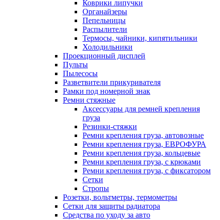
Коврики липучки
Органайзеры
Пепельницы
Распылители
Термосы, чайники, кипятильники
Холодильники
Проекционный дисплей
Пульты
Пылесосы
Разветвители прикуривателя
Рамки под номерной знак
Ремни стяжные
Аксессуары для ремней крепления
груза
Резинки-стяжки
Ремни крепления груза, автовозные
Ремни крепления груза, ЕВРОФУРА
Ремни крепления груза, кольцевые
Ремни крепления груза, с крюками
Ремни крепления груза, с фиксатором
Сетки
Стропы
Розетки, вольтметры, термометры
Сетки для защиты радиатора
Средства по уходу за авто