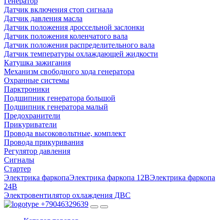
Генератор
Датчик включения стоп сигнала
Датчик давления масла
Датчик положения дроссельной заслонки
Датчик положения коленчатого вала
Датчик положения распределительного вала
Датчик температуры охлаждающей жидкости
Катушка зажигания
Механизм свободного хода генератора
Охранные системы
Парктроники
Подшипник генератора большой
Подшипник генератора малый
Предохранители
Прикуриватели
Провода высоковольтные, комплект
Провода прикуривания
Регулятор давления
Сигналы
Стартер
Электрика фаркопа
Электрика фаркопа 12В
Электрика фаркопа
24В
Электровентилятор охлаждения ДВС
+79046329639