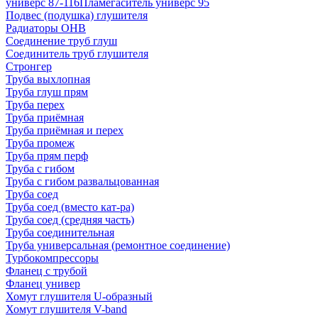
универс 87-116
Пламегаситель универс 95
Подвес (подушка) глушителя
Радиаторы ОНВ
Соединение труб глуш
Соединитель труб глушителя
Стронгер
Труба выхлопная
Труба глуш прям
Труба перех
Труба приёмная
Труба приёмная и перех
Труба промеж
Труба прям перф
Труба с гибом
Труба с гибом развальцованная
Труба соед
Труба соед (вместо кат-ра)
Труба соед (средняя часть)
Труба соединительная
Труба универсальная (ремонтное соединение)
Турбокомпрессоры
Фланец с трубой
Фланец универ
Хомут глушителя U-образный
Хомут глушителя V-band