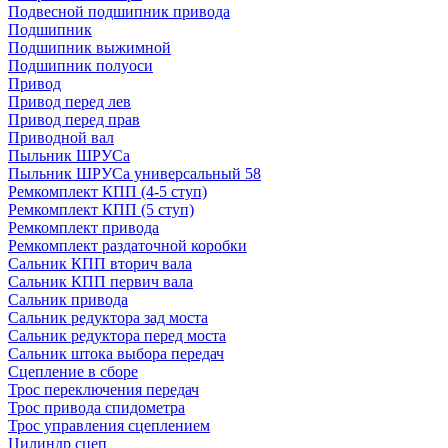
Подвесной подшипник привода
Подшипник
Подшипник выжимной
Подшипник полуоси
Привод
Привод перед лев
Привод перед прав
Приводной вал
Пыльник ШРУСа
Пыльник ШРУСа универсальный 58
Ремкомплект КПП (4-5 ступ)
Ремкомплект КПП (5 ступ)
Ремкомплект привода
Ремкомплект раздаточной коробки
Сальник КПП вторич вала
Сальник КПП первич вала
Сальник привода
Сальник редуктора зад моста
Сальник редуктора перед моста
Сальник штока выбора передач
Сцепление в сборе
Трос переключения передач
Трос привода спидометра
Трос управления сцеплением
Цилиндр сцеп