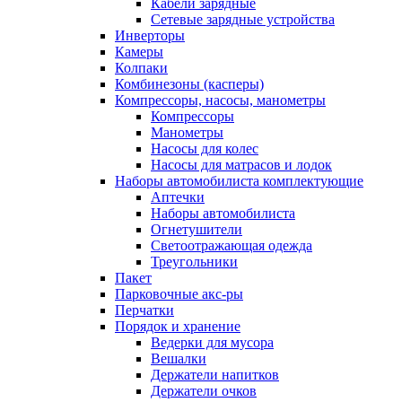
Кабели зарядные
Сетевые зарядные устройства
Инверторы
Камеры
Колпаки
Комбинезоны (касперы)
Компрессоры, насосы, манометры
Компрессоры
Манометры
Насосы для колес
Насосы для матрасов и лодок
Наборы автомобилиста комплектующие
Аптечки
Наборы автомобилиста
Огнетушители
Светоотражающая одежда
Треугольники
Пакет
Парковочные акс-ры
Перчатки
Порядок и хранение
Ведерки для мусора
Вешалки
Держатели напитков
Держатели очков