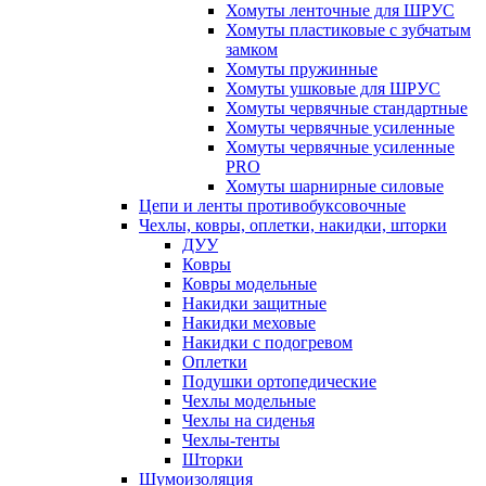
Хомуты ленточные для ШРУС
Хомуты пластиковые с зубчатым
замком
Хомуты пружинные
Хомуты ушковые для ШРУС
Хомуты червячные стандартные
Хомуты червячные усиленные
Хомуты червячные усиленные
PRO
Хомуты шарнирные силовые
Цепи и ленты противобуксовочные
Чехлы, ковры, оплетки, накидки, шторки
ДУУ
Ковры
Ковры модельные
Накидки защитные
Накидки меховые
Накидки с подогревом
Оплетки
Подушки ортопедические
Чехлы модельные
Чехлы на сиденья
Чехлы-тенты
Шторки
Шумоизоляция