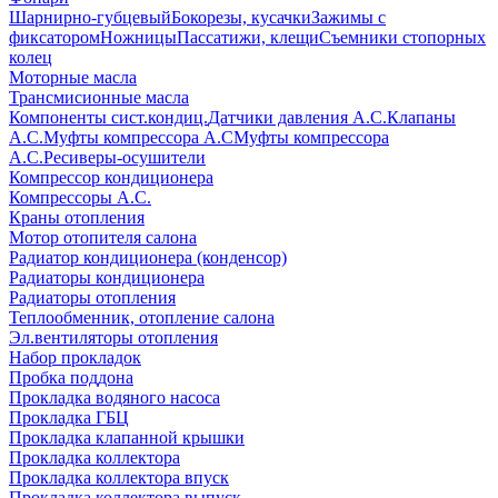
Шарнирно-губцевый
Бокорезы, кусачки
Зажимы с
фиксатором
Ножницы
Пассатижи, клещи
Съемники стопорных
колец
Моторные масла
Трансмисионные масла
Компоненты сист.кондиц.
Датчики давления А.С.
Клапаны
А.С.
Муфты компрессора А.С
Муфты компрессора
А.С.
Ресиверы-осушители
Компрессор кондиционера
Компрессоры А.С.
Краны отопления
Мотор отопителя салона
Радиатор кондиционера (конденсор)
Радиаторы кондиционера
Радиаторы отопления
Теплообменник, отопление салона
Эл.вентиляторы отопления
Набор прокладок
Пробка поддона
Прокладка водяного насоса
Прокладка ГБЦ
Прокладка клапанной крышки
Прокладка коллектора
Прокладка коллектора впуск
Прокладка коллектора выпуск