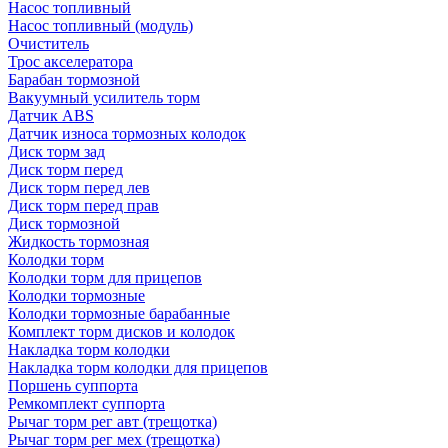
Насос топливный
Насос топливный (модуль)
Очиститель
Трос акселератора
Барабан тормозной
Вакуумный усилитель торм
Датчик ABS
Датчик износа тормозных колодок
Диск торм зад
Диск торм перед
Диск торм перед лев
Диск торм перед прав
Диск тормозной
Жидкость тормозная
Колодки торм
Колодки торм для прицепов
Колодки тормозные
Колодки тормозные барабанные
Комплект торм дисков и колодок
Накладка торм колодки
Накладка торм колодки для прицепов
Поршень суппорта
Ремкомплект суппорта
Рычаг торм рег авт (трещотка)
Рычаг торм рег мех (трещотка)