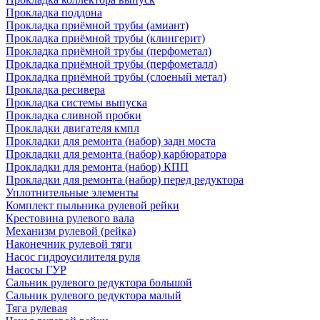
Прокладка поддона
Прокладка приёмной трубы (амиант)
Прокладка приёмной трубы (клингерит)
Прокладка приёмной трубы (перфометал)
Прокладка приёмной трубы (перфометалл)
Прокладка приёмной трубы (слоеный метал)
Прокладка ресивера
Прокладка системы выпуска
Прокладка сливной пробки
Прокладки двигателя кмпл
Прокладки для ремонта (набор) задн моста
Прокладки для ремонта (набор) карбюратора
Прокладки для ремонта (набор) КПП
Прокладки для ремонта (набор) перед редуктора
Уплотнительные элементы
Комплект пыльника рулевой рейки
Крестовина рулевого вала
Механизм рулевой (рейка)
Наконечник рулевой тяги
Насос гидроусилителя руля
Насосы ГУР
Сальник рулевого редуктора большой
Сальник рулевого редуктора малый
Тяга рулевая