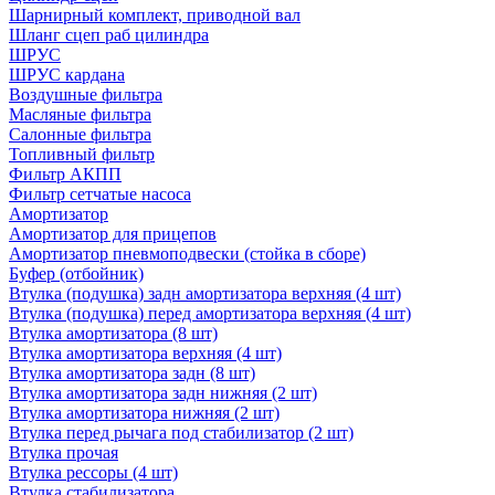
Шарнирный комплект, приводной вал
Шланг сцеп раб цилиндра
ШРУС
ШРУС кардана
Воздушные фильтра
Масляные фильтра
Салонные фильтра
Топливный фильтр
Фильтр АКПП
Фильтр сетчатые насоса
Амортизатор
Амортизатор для прицепов
Амортизатор пневмоподвески (стойка в сборе)
Буфер (отбойник)
Втулка (подушка) задн амортизатора верхняя (4 шт)
Втулка (подушка) перед амортизатора верхняя (4 шт)
Втулка амортизатора (8 шт)
Втулка амортизатора верхняя (4 шт)
Втулка амортизатора задн (8 шт)
Втулка амортизатора задн нижняя (2 шт)
Втулка амортизатора нижняя (2 шт)
Втулка перед рычага под стабилизатор (2 шт)
Втулка прочая
Втулка рессоры (4 шт)
Втулка стабилизатора