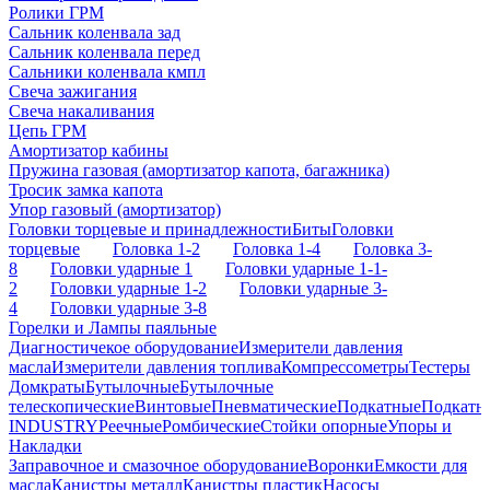
Ролики ГРМ
Сальник коленвала зад
Сальник коленвала перед
Сальники коленвала кмпл
Свеча зажигания
Свеча накаливания
Цепь ГРМ
Амортизатор кабины
Пружина газовая (амортизатор капота, багажника)
Тросик замка капота
Упор газовый (амортизатор)
Головки торцевые и принадлежности
Биты
Головки
торцевые
Головка 1-2
Головка 1-4
Головка 3-
8
Головки ударные 1
Головки ударные 1-1-
2
Головки ударные 1-2
Головки ударные 3-
4
Головки ударные 3-8
Горелки и Лампы паяльные
Диагностичекое оборудование
Измерители давления
масла
Измерители давления топлива
Компрессометры
Тестеры
Домкраты
Бутылочные
Бутылочные
телескопические
Винтовые
Пневматические
Подкатные
Подкатн
INDUSTRY
Реечные
Ромбические
Стойки опорные
Упоры и
Накладки
Заправочное и смазочное оборудование
Воронки
Емкости для
масла
Канистры металл
Канистры пластик
Насосы