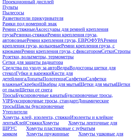
Проекционный дисплей
Пульты
Пылесосы
Разветвители прикуривателя
Рамки под номерной знак
Ремни стяжные
Аксессуары для ремней крепления
груза
Резинки-стяжки
Ремни крепления груза,
автовозные
Ремни крепления груза, ЕВРОФУРА
Ремни
крепления груза, кольцевые
Ремни крепления груза, с
крюками
Ремни крепления груза, с фиксатором
Сетки
Стропы
Розетки, вольтметры, термометры
Сетки для защиты радиатора
Средства по уходу за авто
Ведра
Водосгоны щетки для
стекол
Губки и варежки
Кисти для
детейлинга
Лопаты
Полотенца
Салфетки
Салфетки
влажные
Скребки
Швабры для мытья
Щетки для мытья
Щетки
от пыли
Щетки от снега
Тросы
Буксировочные канаты
Буксировочные тросы,
VIP
Буксировочные тросы, стандарт
Динамические
тросы
Шаклы буксировочные
Утеплители
Хомуты, клей, изолента, стяжки
Изоленты и клейкие
ленты
Клей
Стяжки
Хомуты
Хомуты ленточные для
ШРУС
Хомуты пластиковые с зубчатым
замком
Хомуты пружинные
Хомуты ушковые для