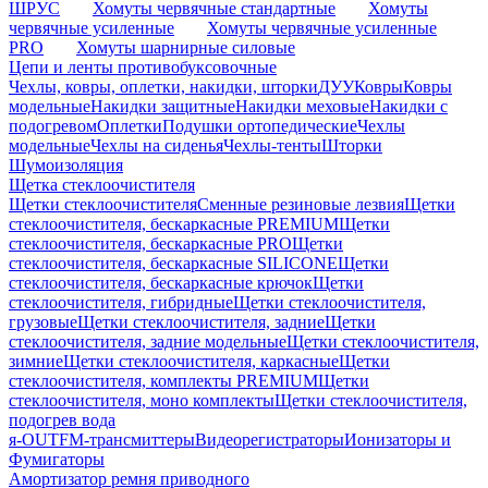
ШРУС
Хомуты червячные стандартные
Хомуты
червячные усиленные
Хомуты червячные усиленные
PRO
Хомуты шарнирные силовые
Цепи и ленты противобуксовочные
Чехлы, ковры, оплетки, накидки, шторки
ДУУ
Ковры
Ковры
модельные
Накидки защитные
Накидки меховые
Накидки с
подогревом
Оплетки
Подушки ортопедические
Чехлы
модельные
Чехлы на сиденья
Чехлы-тенты
Шторки
Шумоизоляция
Щетка стеклоочистителя
Щетки стеклоочистителя
Сменные резиновые лезвия
Щетки
стеклоочистителя, бескаркасные PREMIUM
Щетки
стеклоочистителя, бескаркасные PRO
Щетки
стеклоочистителя, бескаркасные SILICONE
Щетки
стеклоочистителя, бескаркасные крючок
Щетки
стеклоочистителя, гибридные
Щетки стеклоочистителя,
грузовые
Щетки стеклоочистителя, задние
Щетки
стеклоочистителя, задние модельные
Щетки стеклоочистителя,
зимние
Щетки стеклоочистителя, каркасные
Щетки
стеклоочистителя, комплекты PREMIUM
Щетки
стеклоочистителя, моно комплекты
Щетки стеклоочистителя,
подогрев вода
я-OUT
FM-трансмиттеры
Видеорегистраторы
Ионизаторы и
Фумигаторы
Амортизатор ремня приводного