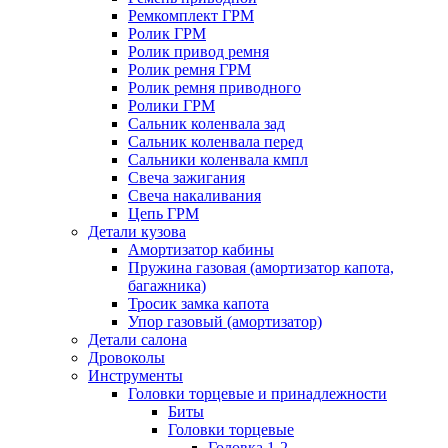
Ремкомплект ГРМ
Ролик ГРМ
Ролик привод ремня
Ролик ремня ГРМ
Ролик ремня приводного
Ролики ГРМ
Сальник коленвала зад
Сальник коленвала перед
Сальники коленвала кмпл
Свеча зажигания
Свеча накаливания
Цепь ГРМ
Детали кузова
Амортизатор кабины
Пружина газовая (амортизатор капота,
багажника)
Тросик замка капота
Упор газовый (амортизатор)
Детали салона
Дровоколы
Инструменты
Головки торцевые и принадлежности
Биты
Головки торцевые
Головка 1-2