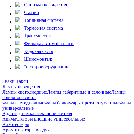
Система охлаждения
Смазки
Топливная система
Тормозная система
Трансмиссия
Фильтра автомобильные
Ходовая часть
Шиномонтаж
Электрооборудование
Знаки Такси
Лампы освещения
Лампы светодиодные
Лампы габаритные и салонные
Лампы
головного света
Фары светодиодные
Фары балки
Фары противотуманные
Фары
универсальные
Адаптер, щетка стеклоочистителя
Аккумуляторы внешние универсальные
Алкотестеры
Ароматизаторы воздуха