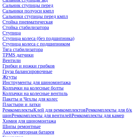
Сальник ступицы перед
Сальники полуоси кмпл
Сальники ступицы перед кмпл
Стойка пневматическая
Стойка стабилизатора
Ступица
Ступица колеса (без подшипника)
Ступица колеса с подшипником
Тяга стабилизатора
TPMS датчики
Вентили
Грибки и ножки грибков
Груза балансировочные
Жгуты
Инструменты для шиномонтажа
Колпачки на колесные болты
Колпачки на колесные вентиль
Пакеты и Чехлы для колес
Пластыри и латки
Ремкомплекты
Клей для ремкомплектов
Ремкомплекты для б/к
шин
Ремкомплекты для вентилей
Ремкомплекты для камер
Химия для шиномонтажа
Шипы ремонтные
Аккумуляторная батарея