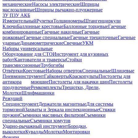
механические
Насосы электрические
Шприцы
маслозаливные
Шприцы рычажно-плунжерные
ЗУ ПЗУ АКБ
Измерительный
Рулетки
Толщиномеры
Штангенциркули
Ключи
Баллонные крестовые
Баллонные торцевые
Гаечные
комбинированные
Гаечные накидные
Гаечные
рожковые
Гаечные специальные
Гаечные трещоточные
Гаечные
ударные
Динамометрические
Свечные
УКМ
Наборы универсальные
Оборудование для СТО
Инструмент для кузовных
работ
Кантователи и траверсы
Стойки
трансмиссионные
Трубогибы
Отвёртки
Крестовые
Наборы отверток
Специальные
Шлицевые
Пневмоинструмент
Гайковерты
Краскопульты
Пистолеты для
антикора
моющие
Пистолеты для накачки шин
Пистолеты
продувочные
Ремкомплекты
Трещотки, Дрели,
Молотки
Шлифмашинки
Режущий
Специнструмент
Держатели магнитные
Для системы
тормозной
Захваты и Зеркала инспекционные
Стяжки
пружин
Съемники масляных фильтров
Съемники
специальные
Съемники хомутов
Ударно-рычажный инструмент
Бородки,
выколотки
Кувалды
Молотки
Монтировки
Фонари