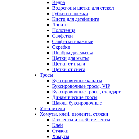
Ведра
Водосгоны щетки для стекол
Губки и варежки
Кисти для детейлинга
Лопаты
Полотенца
Салфетки
Салфетки влажные
Скребки
Швабры для мытья
Щетки для мытья
Щетки от пыли
Щетки от снега
Тросы
Буксировочные канаты
Буксировочные тросы, VIP
Буксировочные тросы, стандарт
Динамические тросы
Шаклы буксировочные
Утеплители
Хомуты, клей, изолента, стяжки
Изоленты и клейкие ленты
Клей
Стяжки
Хомуты