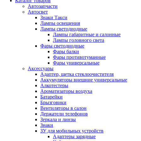
Каталог
товаров
Автозапчасти
Автосвет
Знаки Такси
Лампы освещения
Лампы светодиодные
Лампы габаритные и салонные
Лампы головного света
Фары светодиодные
Фары балки
Фары противотуманные
Фары универсальные
Аксессуары
Адаптер, щетка стеклоочистителя
Аккумуляторы внешние универсальные
Алкотестеры
Ароматизаторы воздуха
Батарейки
Брызговики
Вентиляторы в салон
Держатели телефонов
Зеркала и линзы
Знаки
ЗУ для мобильных устройств
Адаптеры зарядные