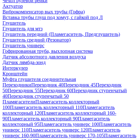
Чехол рулевой рейки
Актуатор
Виброкомпенсатор вых трубы (Гофра)
Вставка трубы глуш под хомут, с гайкой под Л
Глушитель
Глушитель для мтз
Глушитель передний (Пламегаситель, Предглушитель)
Глушитель средний (Резонатор)
Глушитель универс
Гофрированная труба, выхлопная система
Датчик абсолютного давления воздуха
Датчик лямбда-зонд
Интеркулер
Кронштейн
Муфта глушителя соединительная
Переходники
Переходник 40
Переходник 45
Переходник
50
Переходник 55
Переходник 60
Переходник ступенчатый
40
Переходник ступенчатый 50
Пламягасители
Пламегаситель коллекторный
100
Пламегаситель коллекторный 110
Пламегаситель
коллекторный 120
Пламегаситель коллекторный 160-
90
Пламегаситель коллекторный 90
Пламегаситель
коллекторный 95
Пламегаситель универс 100
Пламегаситель
универс 110
Пламегаситель универс 120
Пламегаситель
универс 160-90
Пламегаситель универс 170-105
Пламегаситель