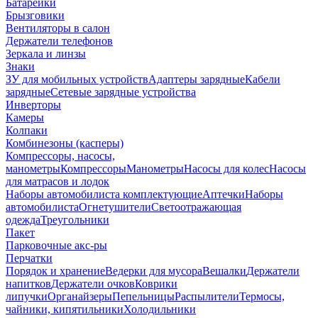
Батарейки
Брызговики
Вентиляторы в салон
Держатели телефонов
Зеркала и линзы
Знаки
ЗУ для мобильных устройств
Адаптеры зарядные
Кабели
зарядные
Сетевые зарядные устройства
Инверторы
Камеры
Колпаки
Комбинезоны (касперы)
Компрессоры, насосы,
манометры
Компрессоры
Манометры
Насосы для колес
Насосы
для матрасов и лодок
Наборы автомобилиста комплектующие
Аптечки
Наборы
автомобилиста
Огнетушители
Светоотражающая
одежда
Треугольники
Пакет
Парковочные акс-ры
Перчатки
Порядок и хранение
Ведерки для мусора
Вешалки
Держатели
напитков
Держатели очков
Коврики
липучки
Органайзеры
Пепельницы
Распылители
Термосы,
чайники, кипятильники
Холодильники