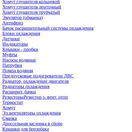
Хомут глушителя кольцевой
Хомут глушителя ленточный
Хомут глушителя трубчатый
Эмулятор (обманка)
Антифриз
Бачок расширительный системы охлаждения
Блоки охлаждения
Датчики
Индикаторы
Крышки - пробки
Муфты
Насосы водяные
Патрубки
Помпа водяная
Предпусковые подогреватели ДВС
Радиатор, охлаждение двигателя
Радиаторы охлаждения
Расширит. бачки
Резисторы
Резистор э. вент. отоп
Термостат
Хомут
Эл.вентиляторы охлаждения
Смазка
Дроссельная заслонка в сборе
Крышки для бензобака