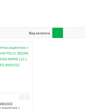
Вид каталога
AN01022
р радиатора с