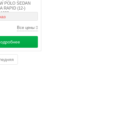
VW POLO SEDAN
A RAPID (12-)
1022
каз
Все цены
одробнее
ледняя