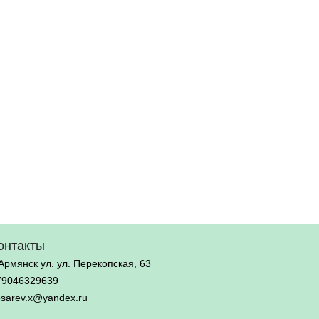
онтакты
 Армянск ул. ул. Перекопская, 63
79046329639
osarev.x@yandex.ru