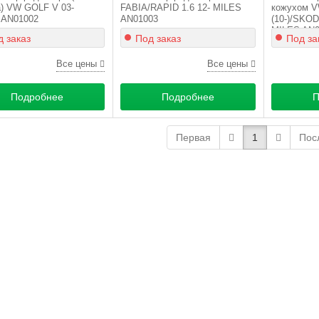
) VW GOLF V 03-
FABIA/RAPID 1.6 12- MILES
кожухом 
 AN01002
AN01003
(10-)/SKOD
MILES AN0
 заказ
Под заказ
Под за
Все цены
Все цены
Подробнее
Подробнее
П
Первая
1
Пос