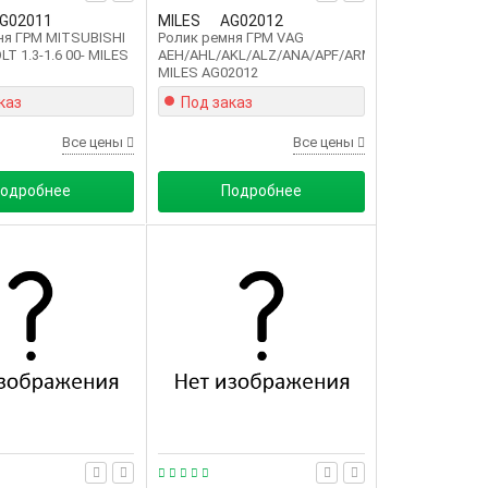
G02011
MILES
AG02012
ня ГРМ MITSUBISHI
Ролик ремня ГРМ VAG
T 1.3-1.6 00- MILES
AEH/AHL/AKL/ALZ/ANA/APF/ARM/AVU/BGU/BSE/B
MILES AG02012
каз
Под заказ
Все цены
Все цены
одробнее
Подробнее