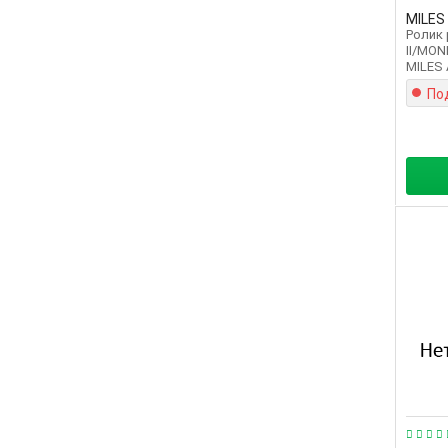
MILES
Ролик
II/MON
MILES 
По