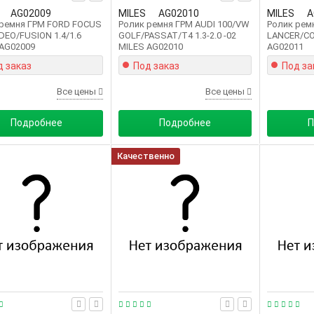
AG02009
MILES
AG02010
MILES
A
 ремня ГРМ FORD FOCUS
Ролик ремня ГРМ AUDI 100/VW
Ролик рем
DEO/FUSION 1.4/1.6
GOLF/PASSAT/T4 1.3-2.0 -02
LANCER/COL
AG02009
MILES AG02010
AG02011
д заказ
Под заказ
Под за
Все цены
Все цены
Подробнее
Подробнее
П
Качественно