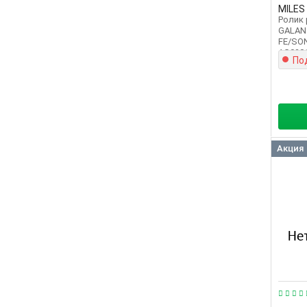
MILES
Ролик 
GALAN
FE/SON
AG020
По
Акция