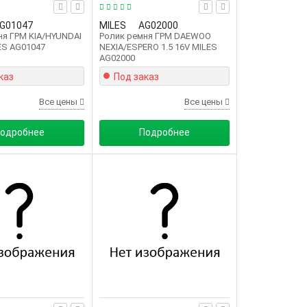
G01047
MILES
AG02000
ня ГРМ KIA/HYUNDAI
Ролик ремня ГРМ DAEWOO
LES AG01047
NEXIA/ESPERO 1.5 16V MILES
AG02000
каз
Под заказ
Все цены
Все цены
одробнее
Подробнее