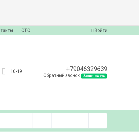
нтакты
СТО
Войти
+79046329639
10-19
Обратный звонок
Запись на сто