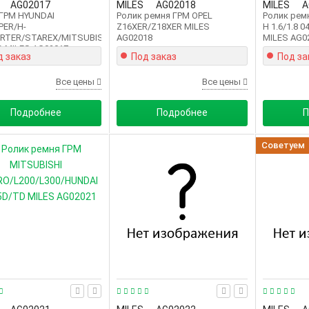
AG02017
MILES
AG02018
MILES
A
 ГРМ HYUNDAI
Ролик ремня ГРМ OPEL
Ролик рем
PER/H-
Z16XER/Z18XER MILES
H 1.6/1.8 
ORTER/STAREX/MITSUBISHI
AG02018
MILES AG0
 MILES AG02017
д заказ
Под заказ
Под за
Все цены
Все цены
Подробнее
Подробнее
П
Советуем