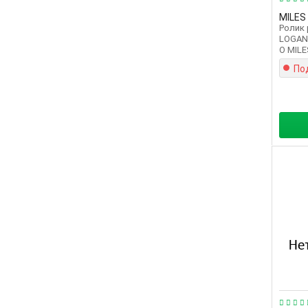
MILES
Ролик
LOGAN/
О MILE
По