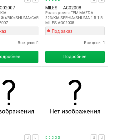
G02007
MILES
AG02008
 KIA
Ролик ремня ГРМ MAZDA
ИЖ)/RIO/SHUMA/CARENS
323/KIA SEPHIA/SHUMA 1.5-1.8
2007
MILES AG02008
каз
Под заказ
Все цены
Все цены
одробнее
Подробнее