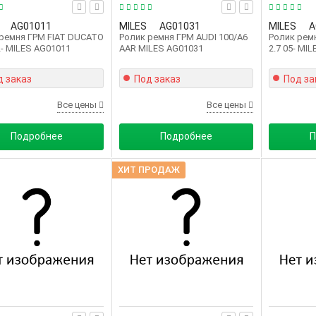
AG01011
MILES
AG01031
MILES
A
ремня ГРМ FIAT DUCATO
Ролик ремня ГРМ AUDI 100/A6
Ролик рем
2- MILES AG01011
AAR MILES AG01031
2.7 05- MI
д заказ
Под заказ
Под за
Все цены
Все цены
Подробнее
Подробнее
П
ХИТ ПРОДАЖ