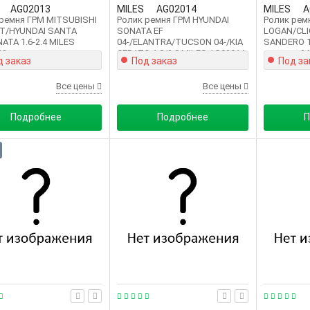
AG02013
MILES
AG02014
MILES
A
ремня ГРМ MITSUBISHI
Ролик ремня ГРМ HYUNDAI
Ролик рем
T/HYUNDAI SANTA
SONATA EF
LOGAN/CL
ATA 1.6-2.4 MILES
04-/ELANTRA/TUCSON 04-/KIA
SANDERO 1.
13
CERATO 1.8/2.0 MILES AG02014
натяжной 
д заказ
Под заказ
Под за
Все цены
Все цены
Подробнее
Подробнее
П