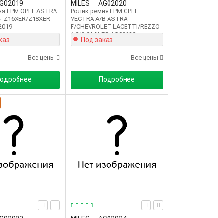
G02019
MILES
AG02020
ня ГРМ OPEL ASTRA
Ролик ремня ГРМ OPEL
04- Z16XER/Z18XER
VECTRA A/B ASTRA
2019
F/CHEVROLET LACETTI/REZZO
1.8/2.0 MILES AG02020
каз
Под заказ
Все цены
Все цены
одробнее
Подробнее