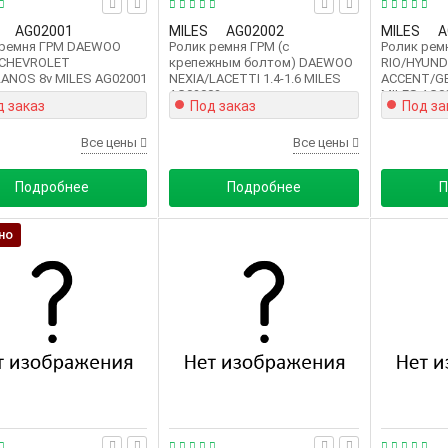
AG02001
MILES
AG02002
MILES
A
 ремня ГРМ DAEWOO
Ролик ремня ГРМ (с
Ролик рем
/CHEVROLET
крепежным болтом) DAEWOO
RIO/HYUND
ANOS 8v MILES AG02001
NEXIA/LACETTI 1.4-1.6 MILES
ACCENT/GE
AG02002
MILES AG0
д заказ
Под заказ
Под за
Все цены
Все цены
Подробнее
Подробнее
П
но