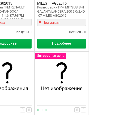
G02015
MILES
AG02016
ня ГРМ RENAULT
Ролик ремня ГРМ MITSUBISHI
IO/KANGOO/
GALANT/LANCER/L200 2.0/2.4D
4-1.6i K7J/K7M
-07 MILES AG02016
MILES AG02015
каз
Под заказ
Все цены
Все цены
одробнее
Подробнее
Интересная цена