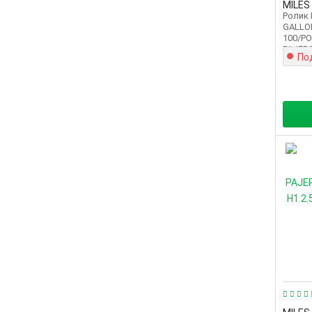
MILES
Ролик
GALLO
100/P
PAJERO
По