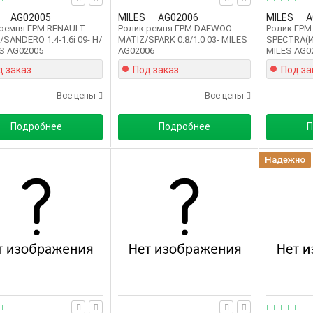
AG02005
MILES
AG02006
MILES
A
 ремня ГРМ RENAULT
Ролик ремня ГРМ DAEWOO
Ролик ГРМ
SANDERO 1.4-1.6i 09- Н/
MATIZ/SPARK 0.8/1.0 03- MILES
SPECTRA(
S AG02005
AG02006
MILES AG0
д заказ
Под заказ
Под за
Все цены
Все цены
Подробнее
Подробнее
П
Надежно