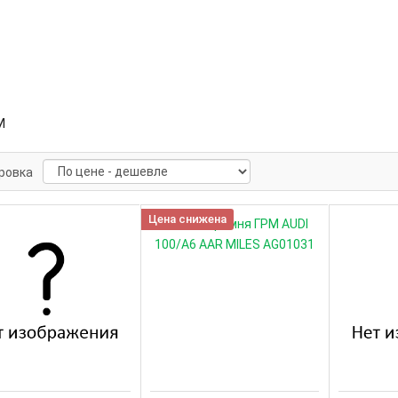
М
ровка
Цена снижена