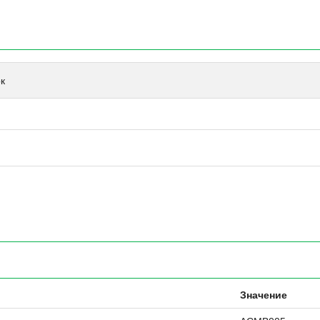
к
Значение