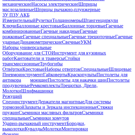
механические
Насосы электрические
Шприцы
маслозаливные
Шприцы рычажно-плунжерные
ЗУ ПЗУ АКБ
Измерительный
Рулетки
Толщиномеры
Штангенциркули
Ключи
Баллонные крестовые
Баллонные торцевые
Гаечные
комбинированные
Гаечные накидные
Гаечные
рожковые
Гаечные специальные
Гаечные трещоточные
Гаечные
ударные
Динамометрические
Свечные
УКМ
Наборы универсальные
Оборудование для СТО
Инструмент для кузовных
работ
Кантователи и траверсы
Стойки
трансмиссионные
Трубогибы
Отвёртки
Крестовые
Наборы отверток
Специальные
Шлицевые
Пневмоинструмент
Гайковерты
Краскопульты
Пистолеты для
антикора
моющие
Пистолеты для накачки шин
Пистолеты
продувочные
Ремкомплекты
Трещотки, Дрели,
Молотки
Шлифмашинки
Режущий
Специнструмент
Держатели магнитные
Для системы
тормозной
Захваты и Зеркала инспекционные
Стяжки
пружин
Съемники масляных фильтров
Съемники
специальные
Съемники хомутов
Ударно-рычажный инструмент
Бородки,
выколотки
Кувалды
Молотки
Монтировки
Фонари