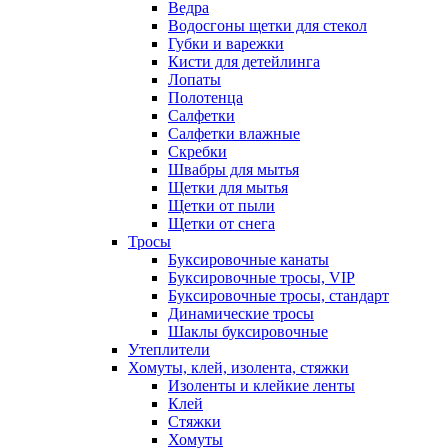
Ведра
Водосгоны щетки для стекол
Губки и варежки
Кисти для детейлинга
Лопаты
Полотенца
Салфетки
Салфетки влажные
Скребки
Швабры для мытья
Щетки для мытья
Щетки от пыли
Щетки от снега
Тросы
Буксировочные канаты
Буксировочные тросы, VIP
Буксировочные тросы, стандарт
Динамические тросы
Шаклы буксировочные
Утеплители
Хомуты, клей, изолента, стяжки
Изоленты и клейкие ленты
Клей
Стяжки
Хомуты