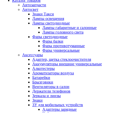
Каталог
товаров
Автозапчасти
Автосвет
Знаки Такси
Лампы освещения
Лампы светодиодные
Лампы габаритные и салонные
Лампы головного света
Фары светодиодные
Фары балки
Фары противотуманные
Фары универсальные
Аксессуары
Адаптер, щетка стеклоочистителя
Аккумуляторы внешние универсальные
Алкотестеры
Ароматизаторы воздуха
Батарейки
Брызговики
Вентиляторы в салон
Держатели телефонов
Зеркала и линзы
Знаки
ЗУ для мобильных устройств
Адаптеры зарядные