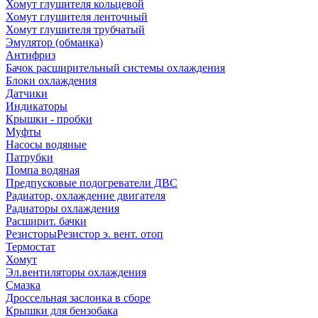
Хомут глушителя кольцевой
Хомут глушителя ленточный
Хомут глушителя трубчатый
Эмулятор (обманка)
Антифриз
Бачок расширительный системы охлаждения
Блоки охлаждения
Датчики
Индикаторы
Крышки - пробки
Муфты
Насосы водяные
Патрубки
Помпа водяная
Предпусковые подогреватели ДВС
Радиатор, охлаждение двигателя
Радиаторы охлаждения
Расширит. бачки
Резисторы
Резистор э. вент. отоп
Термостат
Хомут
Эл.вентиляторы охлаждения
Смазка
Дроссельная заслонка в сборе
Крышки для бензобака