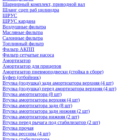
Шарнирный комплект, приводной вал
Шланг сцеп раб цилиндра
ШРУС
ШРУС кардана
Воздушные фильтра
Масляные фильтра
Салонные фильтра
Топливный фильтр
Фильтр АКПП
Фильтр сетчатые насоса
Амортизатор
Амортизатор для прицепов
Амортизатор пневмоподвески (стойка в сборе)
Буфер (отбойник)
Втулка (подушка) задн амортизатора верхняя (4 шт)
Втулка (подушка) перед амортизатора верхняя (4 шт)
Втулка амортизатора (8 шт)
Втулка амортизатора верхняя (4 шт)
Втулка амортизатора задн (8 шт)
Втулка амортизатора задн нижняя (2 шт)
Втулка амортизатора нижняя (2 шт)
Втулка перед рычага под стабилизатор (2 шт)
Втулка прочая
Втулка рессоры (4 шт)
Втулка стабилизатора