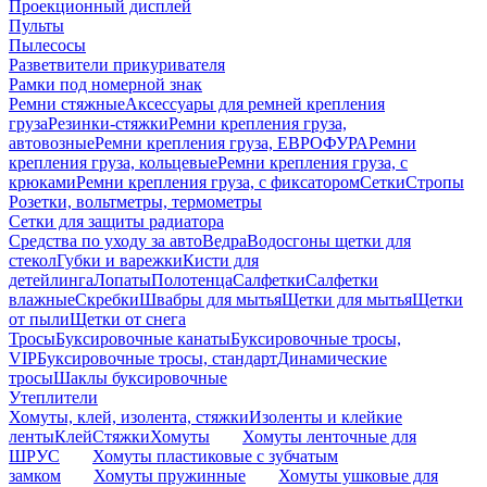
Проекционный дисплей
Пульты
Пылесосы
Разветвители прикуривателя
Рамки под номерной знак
Ремни стяжные
Аксессуары для ремней крепления
груза
Резинки-стяжки
Ремни крепления груза,
автовозные
Ремни крепления груза, ЕВРОФУРА
Ремни
крепления груза, кольцевые
Ремни крепления груза, с
крюками
Ремни крепления груза, с фиксатором
Сетки
Стропы
Розетки, вольтметры, термометры
Сетки для защиты радиатора
Средства по уходу за авто
Ведра
Водосгоны щетки для
стекол
Губки и варежки
Кисти для
детейлинга
Лопаты
Полотенца
Салфетки
Салфетки
влажные
Скребки
Швабры для мытья
Щетки для мытья
Щетки
от пыли
Щетки от снега
Тросы
Буксировочные канаты
Буксировочные тросы,
VIP
Буксировочные тросы, стандарт
Динамические
тросы
Шаклы буксировочные
Утеплители
Хомуты, клей, изолента, стяжки
Изоленты и клейкие
ленты
Клей
Стяжки
Хомуты
Хомуты ленточные для
ШРУС
Хомуты пластиковые с зубчатым
замком
Хомуты пружинные
Хомуты ушковые для