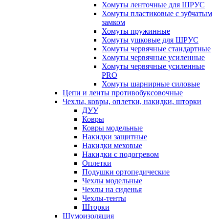
Хомуты ленточные для ШРУС
Хомуты пластиковые с зубчатым
замком
Хомуты пружинные
Хомуты ушковые для ШРУС
Хомуты червячные стандартные
Хомуты червячные усиленные
Хомуты червячные усиленные
PRO
Хомуты шарнирные силовые
Цепи и ленты противобуксовочные
Чехлы, ковры, оплетки, накидки, шторки
ДУУ
Ковры
Ковры модельные
Накидки защитные
Накидки меховые
Накидки с подогревом
Оплетки
Подушки ортопедические
Чехлы модельные
Чехлы на сиденья
Чехлы-тенты
Шторки
Шумоизоляция