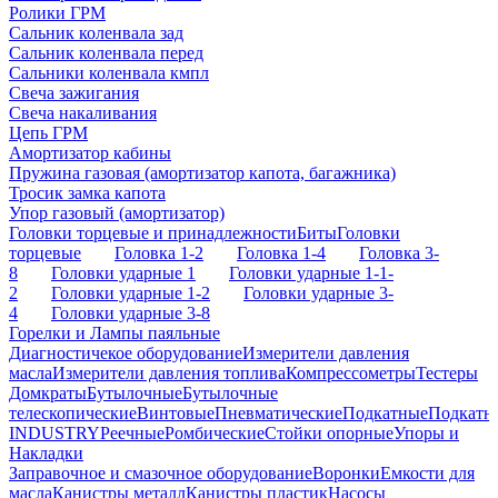
Ролики ГРМ
Сальник коленвала зад
Сальник коленвала перед
Сальники коленвала кмпл
Свеча зажигания
Свеча накаливания
Цепь ГРМ
Амортизатор кабины
Пружина газовая (амортизатор капота, багажника)
Тросик замка капота
Упор газовый (амортизатор)
Головки торцевые и принадлежности
Биты
Головки
торцевые
Головка 1-2
Головка 1-4
Головка 3-
8
Головки ударные 1
Головки ударные 1-1-
2
Головки ударные 1-2
Головки ударные 3-
4
Головки ударные 3-8
Горелки и Лампы паяльные
Диагностичекое оборудование
Измерители давления
масла
Измерители давления топлива
Компрессометры
Тестеры
Домкраты
Бутылочные
Бутылочные
телескопические
Винтовые
Пневматические
Подкатные
Подкатн
INDUSTRY
Реечные
Ромбические
Стойки опорные
Упоры и
Накладки
Заправочное и смазочное оборудование
Воронки
Емкости для
масла
Канистры металл
Канистры пластик
Насосы