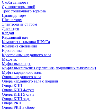
Скоба суппорта
Суппорт тормозной
Трос стояночного тормоза
Цилиндр торм
Шланг торм
Электродвиг ст торм
Диск сцеп
Кардан
Карданный вал
Комплект пыльника ШРУСа
Комплект сцепления
Крестовина
Крестовины карданного вала
Маховик
Муфта выкл сцеп
Муфта выключения сцепления (подшипник выжимной)
Муфта карданного вала
Опора карданного вала
Опора карданного вала с подшип
Опора КПП
Опора КПП 4-ступ
Опора КПП 5-ступ
Опора КПП задн
Опора РКП
Опора РКП в сборе