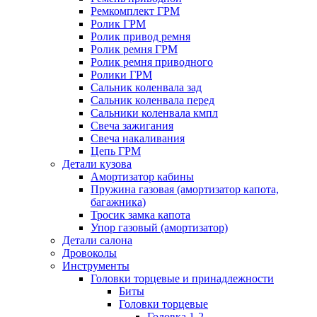
Ремкомплект ГРМ
Ролик ГРМ
Ролик привод ремня
Ролик ремня ГРМ
Ролик ремня приводного
Ролики ГРМ
Сальник коленвала зад
Сальник коленвала перед
Сальники коленвала кмпл
Свеча зажигания
Свеча накаливания
Цепь ГРМ
Детали кузова
Амортизатор кабины
Пружина газовая (амортизатор капота,
багажника)
Тросик замка капота
Упор газовый (амортизатор)
Детали салона
Дровоколы
Инструменты
Головки торцевые и принадлежности
Биты
Головки торцевые
Головка 1-2