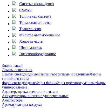
Система охлаждения
Смазки
Топливная система
Тормозная система
Трансмиссия
Фильтра автомобильные
Ходовая часть
Шиномонтаж
Электрооборудование
Знаки Такси
Лампы освещения
Лампы светодиодные
Лампы габаритные и салонные
Лампы
головного света
Фары светодиодные
Фары балки
Фары противотуманные
Фары
универсальные
Адаптер, щетка стеклоочистителя
Аккумуляторы внешние универсальные
Алкотестеры
Ароматизаторы воздуха