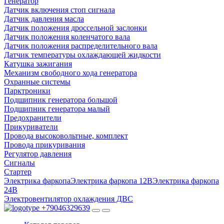
Генератор
Датчик включения стоп сигнала
Датчик давления масла
Датчик положения дроссельной заслонки
Датчик положения коленчатого вала
Датчик положения распределительного вала
Датчик температуры охлаждающей жидкости
Катушка зажигания
Механизм свободного хода генератора
Охранные системы
Парктроники
Подшипник генератора большой
Подшипник генератора малый
Предохранители
Прикуриватели
Провода высоковольтные, комплект
Провода прикуривания
Регулятор давления
Сигналы
Стартер
Электрика фаркопа
Электрика фаркопа 12В
Электрика фаркопа
24В
Электровентилятор охлаждения ДВС
+79046329639