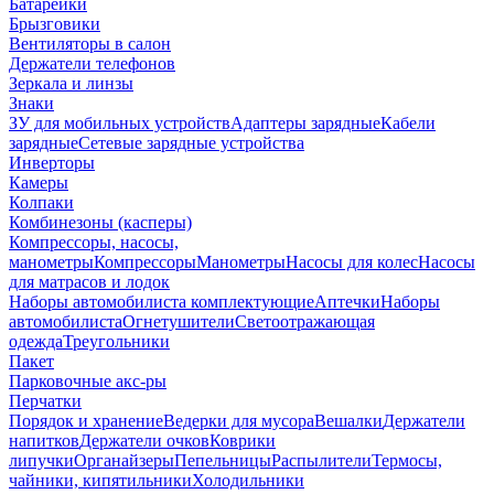
Батарейки
Брызговики
Вентиляторы в салон
Держатели телефонов
Зеркала и линзы
Знаки
ЗУ для мобильных устройств
Адаптеры зарядные
Кабели
зарядные
Сетевые зарядные устройства
Инверторы
Камеры
Колпаки
Комбинезоны (касперы)
Компрессоры, насосы,
манометры
Компрессоры
Манометры
Насосы для колес
Насосы
для матрасов и лодок
Наборы автомобилиста комплектующие
Аптечки
Наборы
автомобилиста
Огнетушители
Светоотражающая
одежда
Треугольники
Пакет
Парковочные акс-ры
Перчатки
Порядок и хранение
Ведерки для мусора
Вешалки
Держатели
напитков
Держатели очков
Коврики
липучки
Органайзеры
Пепельницы
Распылители
Термосы,
чайники, кипятильники
Холодильники