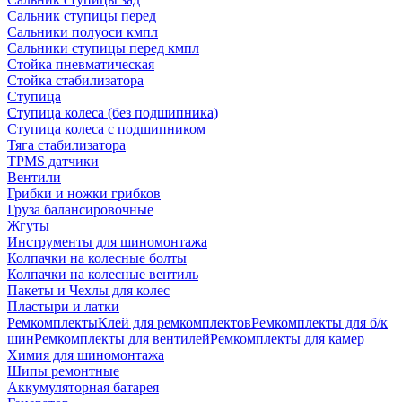
Сальник ступицы перед
Сальники полуоси кмпл
Сальники ступицы перед кмпл
Стойка пневматическая
Стойка стабилизатора
Ступица
Ступица колеса (без подшипника)
Ступица колеса с подшипником
Тяга стабилизатора
TPMS датчики
Вентили
Грибки и ножки грибков
Груза балансировочные
Жгуты
Инструменты для шиномонтажа
Колпачки на колесные болты
Колпачки на колесные вентиль
Пакеты и Чехлы для колес
Пластыри и латки
Ремкомплекты
Клей для ремкомплектов
Ремкомплекты для б/к
шин
Ремкомплекты для вентилей
Ремкомплекты для камер
Химия для шиномонтажа
Шипы ремонтные
Аккумуляторная батарея