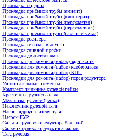
Прокладка поддона
Прокладка приёмной трубы (амиант)
Прокладка приёмной трубы (клингерит)
Прокладка приёмной трубы (перфометал)
Прокладка приёмной трубы (перфометалл)
Прокладка приёмной трубы (слоеный метал)
Прокладка ресивера
Прокладка системы выпуска
Прокладка сливной пробки
Прокладки двигателя кмпл
Прокладки для ремонта (набор) задн моста
Прокладки для ремонта (набор) карбюратора
Прокладки для ремонта (набор) КПП
Прокладки для ремонта (набор) перед редуктора
Уплотнительные элементы
Комплект пыльника рулевой рейки
Крестовина рулевого вала
Механизм рулевой (рейка)
Наконечник рулевой тяги
Насос гидроусилителя руля
Насосы ГУР
Сальник рулевого редуктора большой
Сальник рулевого редуктора малый
Тяга рулевая