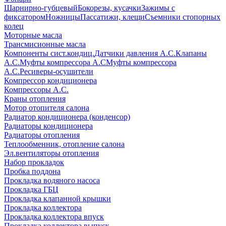
Шарнирно-губцевый
Бокорезы, кусачки
Зажимы с
фиксатором
Ножницы
Пассатижи, клещи
Съемники стопорных
колец
Моторные масла
Трансмисионные масла
Компоненты сист.кондиц.
Датчики давления А.С.
Клапаны
А.С.
Муфты компрессора А.С
Муфты компрессора
А.С.
Ресиверы-осушители
Компрессор кондиционера
Компрессоры А.С.
Краны отопления
Мотор отопителя салона
Радиатор кондиционера (конденсор)
Радиаторы кондиционера
Радиаторы отопления
Теплообменник, отопление салона
Эл.вентиляторы отопления
Набор прокладок
Пробка поддона
Прокладка водяного насоса
Прокладка ГБЦ
Прокладка клапанной крышки
Прокладка коллектора
Прокладка коллектора впуск
Прокладка коллектора выпуск