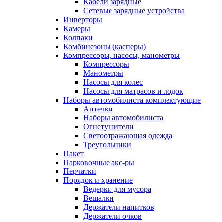
Кабели зарядные
Сетевые зарядные устройства
Инверторы
Камеры
Колпаки
Комбинезоны (касперы)
Компрессоры, насосы, манометры
Компрессоры
Манометры
Насосы для колес
Насосы для матрасов и лодок
Наборы автомобилиста комплектующие
Аптечки
Наборы автомобилиста
Огнетушители
Светоотражающая одежда
Треугольники
Пакет
Парковочные акс-ры
Перчатки
Порядок и хранение
Ведерки для мусора
Вешалки
Держатели напитков
Держатели очков