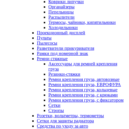
Коврики липучки
Органайзеры
Пепельницы
Распылители
Термосы, чайники, кипятильники
Холодильники
Проекционный дисплей
Пульты
Пылесосы
Разветвители прикуривателя
Рамки под номерной знак
Ремни стяжные
Аксессуары для ремней крепления
груза
Резинки-стяжки
Ремни крепления груза, автовозные
Ремни крепления груза, ЕВРОФУРА
Ремни крепления груза, кольцевые
Ремни крепления груза, с крюками
Ремни крепления груза, с фиксатором
Сетки
Стропы
Розетки, вольтметры, термометры
Сетки для защиты радиатора
Средства по уходу за авто