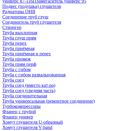
универс 87-116
Пламегаситель универс 95
Подвес (подушка) глушителя
Радиаторы ОНВ
Соединение труб глуш
Соединитель труб глушителя
Стронгер
Труба выхлопная
Труба глуш прям
Труба перех
Труба приёмная
Труба приёмная и перех
Труба промеж
Труба прям перф
Труба с гибом
Труба с гибом развальцованная
Труба соед
Труба соед (вместо кат-ра)
Труба соед (средняя часть)
Труба соединительная
Труба универсальная (ремонтное соединение)
Турбокомпрессоры
Фланец с трубой
Фланец универ
Хомут глушителя U-образный
Хомут глушителя V-band