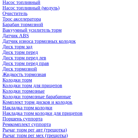
Насос топливный
Насос топливный (модуль)
Очиститель
Трос акселератора
Барабан тормозной
Вакуумный усилитель торм
Датчик ABS
Датчик износа тормозных колодок
Диск торм зад
Диск торм перед
Диск торм перед лев
Диск торм перед прав
Диск тормозной
Жидкость тормозная
Колодки торм
Колодки торм для прицепов
Колодки тормозные
Колодки тормозные барабанные
Комплект торм дисков и колодок
Накладка торм колодки
Накладка торм колодки для прицепов
Поршень суппорта
Ремкомплект суппорта
Рычаг торм рег авт (трещотка)
Рычаг торм рег мех (трещотка)