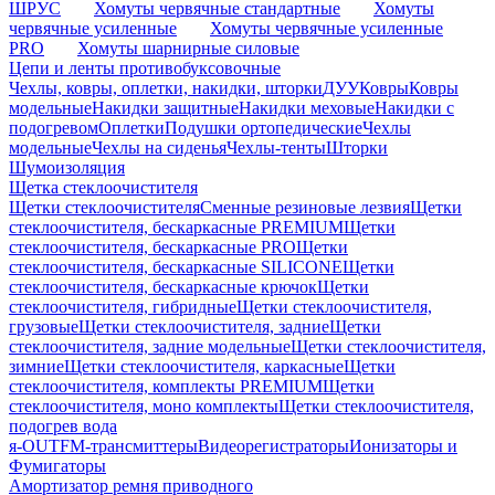
ШРУС
Хомуты червячные стандартные
Хомуты
червячные усиленные
Хомуты червячные усиленные
PRO
Хомуты шарнирные силовые
Цепи и ленты противобуксовочные
Чехлы, ковры, оплетки, накидки, шторки
ДУУ
Ковры
Ковры
модельные
Накидки защитные
Накидки меховые
Накидки с
подогревом
Оплетки
Подушки ортопедические
Чехлы
модельные
Чехлы на сиденья
Чехлы-тенты
Шторки
Шумоизоляция
Щетка стеклоочистителя
Щетки стеклоочистителя
Сменные резиновые лезвия
Щетки
стеклоочистителя, бескаркасные PREMIUM
Щетки
стеклоочистителя, бескаркасные PRO
Щетки
стеклоочистителя, бескаркасные SILICONE
Щетки
стеклоочистителя, бескаркасные крючок
Щетки
стеклоочистителя, гибридные
Щетки стеклоочистителя,
грузовые
Щетки стеклоочистителя, задние
Щетки
стеклоочистителя, задние модельные
Щетки стеклоочистителя,
зимние
Щетки стеклоочистителя, каркасные
Щетки
стеклоочистителя, комплекты PREMIUM
Щетки
стеклоочистителя, моно комплекты
Щетки стеклоочистителя,
подогрев вода
я-OUT
FM-трансмиттеры
Видеорегистраторы
Ионизаторы и
Фумигаторы
Амортизатор ремня приводного