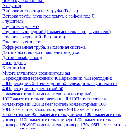
Чехол рулевой рейки
Актуатор
Виброкомпенсатор вых трубы (Гофра)
Вставка трубы глуш под хомут, с гайкой под Л
Глушитель
Глушитель для мтз
Глушитель передний (Пламегаситель, Предглушитель)
Глушитель средний (Резонатор)
Глушитель универс
Гофрированная труба, выхлопная система
Датчик абсолютного давления воздуха
Датчик лямбда-зонд
Интеркулер
Кронштейн
Муфта глушителя соединительная
Переходники
Переходник 40
Переходник 45
Переходник
50
Переходник 55
Переходник 60
Переходник ступенчатый
40
Переходник ступенчатый 50
Пламягасители
Пламегаситель коллекторный
100
Пламегаситель коллекторный 110
Пламегаситель
коллекторный 120
Пламегаситель коллекторный 160-
90
Пламегаситель коллекторный 90
Пламегаситель
коллекторный 95
Пламегаситель универс 100
Пламегаситель
универс 110
Пламегаситель универс 120
Пламегаситель
универс 160-90
Пламегаситель универс 170-105
Пламегаситель