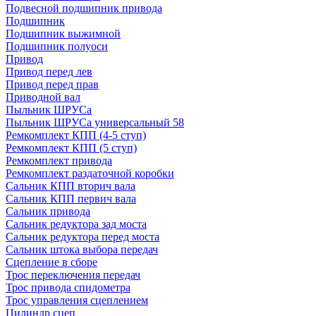
Подвесной подшипник привода
Подшипник
Подшипник выжимной
Подшипник полуоси
Привод
Привод перед лев
Привод перед прав
Приводной вал
Пыльник ШРУСа
Пыльник ШРУСа универсальный 58
Ремкомплект КПП (4-5 ступ)
Ремкомплект КПП (5 ступ)
Ремкомплект привода
Ремкомплект раздаточной коробки
Сальник КПП вторич вала
Сальник КПП первич вала
Сальник привода
Сальник редуктора зад моста
Сальник редуктора перед моста
Сальник штока выбора передач
Сцепление в сборе
Трос переключения передач
Трос привода спидометра
Трос управления сцеплением
Цилиндр сцеп