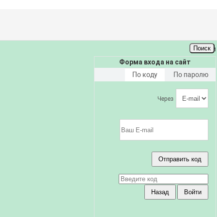
Поиск
Поиск
Войти
Форма входа на сайт
По коду
По паролю
Через