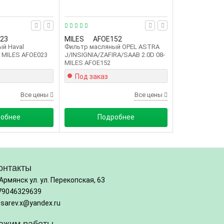
23
MILES
AFOE152
й Haval
Фильтр масляный OPEL ASTRA
) MILES AFOE023
J/INSIGNIA/ZAFIRA/SAAB 2.0D 08-
MILES AFOE152
Под заказ
Все цены
Все цены
обнее
Подробнее
онтакты
 Армянск ул. ул. Перекопская, 63
79046329639
osarev.x@yandex.ru