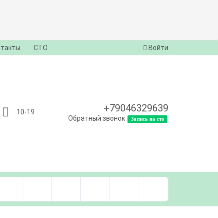
нтакты
СТО
Войти
+79046329639
10-19
Обратный звонок
Запись на сто