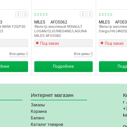
3
MILES
AFOS062
MILES
AFOE0
й BMW F20/F30
Фильтр масляный RENAULT
Фильтр масляны
23
LOGAN/CLIO/MEGANE/LAGUNA
Dargo/H6 (4N20
MILES AFOS062
Под заказ
Под заказ
Все цены
Все цены
обнее
Подробнее
Подр
Интернет магазин
К
г.
Заказы
+
Корзина
k
Баланс
Каталог товаров