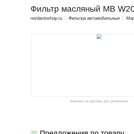
Фильтр масляный MB W202
nordavtoshop.ru
Фильтра автомобильные
Мас
Кликните на картинку для увеличения
Предложения по товару