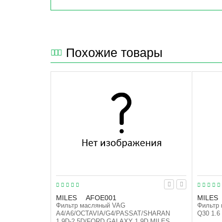
Похожие товары
MILES
AFOE001
MILES
Фильтр масляный VAG
Фильтр 
A4/A6/OCTAVIA/G4/PASSAT/SHARAN
Q30 1.6
1.9D-2.5D/FORD GALAXY 1.9D MILES