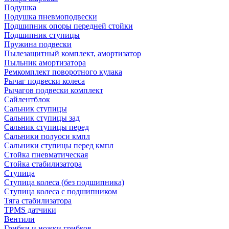
Подушка
Подушка пневмоподвески
Подшипник опоры передней стойки
Подшипник ступицы
Пружина подвески
Пылезащитный комплект, амортизатор
Пыльник амортизатора
Ремкомплект поворотного кулака
Рычаг подвески колеса
Рычагов подвески комплект
Сайлентблок
Сальник ступицы
Сальник ступицы зад
Сальник ступицы перед
Сальники полуоси кмпл
Сальники ступицы перед кмпл
Стойка пневматическая
Стойка стабилизатора
Ступица
Ступица колеса (без подшипника)
Ступица колеса с подшипником
Тяга стабилизатора
TPMS датчики
Вентили
Грибки и ножки грибков