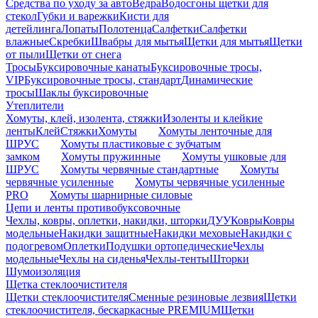
Средства по уходу за авто
Ведра
Водосгоны щетки для
стекол
Губки и варежки
Кисти для
детейлинга
Лопаты
Полотенца
Салфетки
Салфетки
влажные
Скребки
Швабры для мытья
Щетки для мытья
Щетки
от пыли
Щетки от снега
Тросы
Буксировочные канаты
Буксировочные тросы,
VIP
Буксировочные тросы, стандарт
Динамические
тросы
Шаклы буксировочные
Утеплители
Хомуты, клей, изолента, стяжки
Изоленты и клейкие
ленты
Клей
Стяжки
Хомуты
Хомуты ленточные для
ШРУС
Хомуты пластиковые с зубчатым
замком
Хомуты пружинные
Хомуты ушковые для
ШРУС
Хомуты червячные стандартные
Хомуты
червячные усиленные
Хомуты червячные усиленные
PRO
Хомуты шарнирные силовые
Цепи и ленты противобуксовочные
Чехлы, ковры, оплетки, накидки, шторки
ДУУ
Ковры
Ковры
модельные
Накидки защитные
Накидки меховые
Накидки с
подогревом
Оплетки
Подушки ортопедические
Чехлы
модельные
Чехлы на сиденья
Чехлы-тенты
Шторки
Шумоизоляция
Щетка стеклоочистителя
Щетки стеклоочистителя
Сменные резиновые лезвия
Щетки
стеклоочистителя, бескаркасные PREMIUM
Щетки