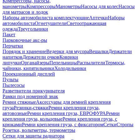
Компрессоры, насосы,
манометры
Компрессоры
Манометры
Насосы для колес
Насосы
для матрасов и лодок
Наборы автомобилиста комплектующие
Аптечки
Наборы
автомобилиста
Огнетушители
Светоотражающая
одежда
Треугольники
Пакет
Парковочные акс-ры
Перчатки
Порядок и хранение
Ведерки для мусора
Вешалки
Держатели
напитков
Держатели очков
Коврики
липучки
Органайзеры
Пепельницы
Распылители
Термосы,
чайники, кипятильники
Холодильники
Проекционный дисплей
Пульты
Пылесосы
Разветвители прикуривателя
Рамки под номерной знак
Ремни стяжные
Аксессуары для ремней крепления
груза
Резинки-стяжки
Ремни крепления груза,
автовозные
Ремни крепления груза, ЕВРОФУРА
Ремни
крепления груза, кольцевые
Ремни крепления груза, с
крюками
Ремни крепления груза, с фиксатором
Сетки
Стропы
Розетки, вольтметры, термометры
Сетки для защиты радиатора