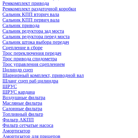
Ремкомплект привода
Ремкомплект раздаточной коробки
Сальник КПП вторич вала
Сальник КПП первич вала
Сальник привода
Сальник редуктора зад моста
Сальник редуктора перед моста
Сальник штока выбора передач
Сцепление в сборе
Трос переключения передач
Трос привода спидометра
Трос управления сцеплением
Цилиндр сцеп
Шарнирный комплект, приводной вал
Шланг сцеп раб цилиндра
ШРУС
ШРУС кардана
Воздушные фильтра
Масляные фильтра
Салонные фильтра
Топливный фильтр
Фильтр АКПП
Фильтр сетчатые насоса
Амортизатор
Амортизатор для прицепов