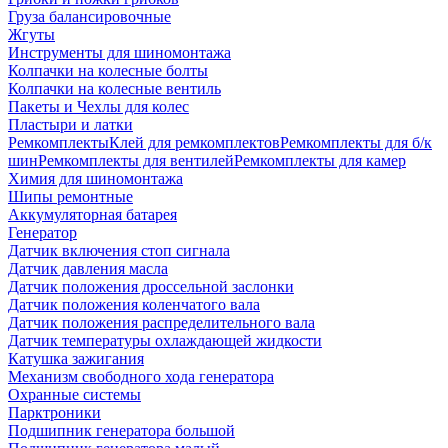
Груза балансировочные
Жгуты
Инструменты для шиномонтажа
Колпачки на колесные болты
Колпачки на колесные вентиль
Пакеты и Чехлы для колес
Пластыри и латки
Ремкомплекты
Клей для ремкомплектов
Ремкомплекты для б/к
шин
Ремкомплекты для вентилей
Ремкомплекты для камер
Химия для шиномонтажа
Шипы ремонтные
Аккумуляторная батарея
Генератор
Датчик включения стоп сигнала
Датчик давления масла
Датчик положения дроссельной заслонки
Датчик положения коленчатого вала
Датчик положения распределительного вала
Датчик температуры охлаждающей жидкости
Катушка зажигания
Механизм свободного хода генератора
Охранные системы
Парктроники
Подшипник генератора большой