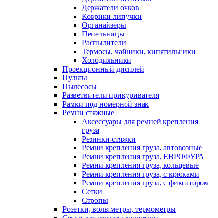
Держатели очков
Коврики липучки
Органайзеры
Пепельницы
Распылители
Термосы, чайники, кипятильники
Холодильники
Проекционный дисплей
Пульты
Пылесосы
Разветвители прикуривателя
Рамки под номерной знак
Ремни стяжные
Аксессуары для ремней крепления
груза
Резинки-стяжки
Ремни крепления груза, автовозные
Ремни крепления груза, ЕВРОФУРА
Ремни крепления груза, кольцевые
Ремни крепления груза, с крюками
Ремни крепления груза, с фиксатором
Сетки
Стропы
Розетки, вольтметры, термометры
Сетки для защиты радиатора