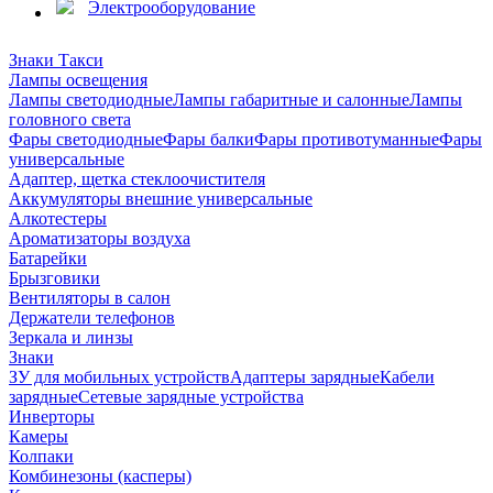
Электрооборудование
Знаки Такси
Лампы освещения
Лампы светодиодные
Лампы габаритные и салонные
Лампы
головного света
Фары светодиодные
Фары балки
Фары противотуманные
Фары
универсальные
Адаптер, щетка стеклоочистителя
Аккумуляторы внешние универсальные
Алкотестеры
Ароматизаторы воздуха
Батарейки
Брызговики
Вентиляторы в салон
Держатели телефонов
Зеркала и линзы
Знаки
ЗУ для мобильных устройств
Адаптеры зарядные
Кабели
зарядные
Сетевые зарядные устройства
Инверторы
Камеры
Колпаки
Комбинезоны (касперы)