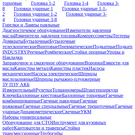
торцевые
Головка 1-2
Головка 1-4
Головка 3-
8
Головки ударные 1
Головки ударные 1-1-
2
Головки ударные 1-2
Головки ударные 3-
4
Головки ударные 3-8
Горелки и Лампы паяльные
Диагностичекое оборудование
Измерители давления
масла
Измерители давления топлива
Компрессометры
Тестеры
Домкраты
Бутылочные
Бутылочные
телескопические
Винтовые
Пневматические
Подкатные
Подкатн
INDUSTRY
Реечные
Ромбические
Стойки опорные
Упоры и
Накладки
Заправочное и смазочное оборудование
Воронки
Емкости для
масла
Канистры металл
Канистры пластик
Насосы
механические
Насосы электрические
Шприцы
маслозаливные
Шприцы рычажно-плунжерные
ЗУ ПЗУ АКБ
Измерительный
Рулетки
Толщиномеры
Штангенциркули
Ключи
Баллонные крестовые
Баллонные торцевые
Гаечные
комбинированные
Гаечные накидные
Гаечные
рожковые
Гаечные специальные
Гаечные трещоточные
Гаечные
ударные
Динамометрические
Свечные
УКМ
Наборы универсальные
Оборудование для СТО
Инструмент для кузовных
работ
Кантователи и траверсы
Стойки
трансмиссионные
Трубогибы