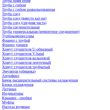
Труба прям перф
Труба с гибом
Труба с гибом развальцованная
Труба соед
Труба соед (вместо кат-ра)
Труба соед (средняя часть)
Труба соединительная
Труба универсальная (ремонтное соединение)
Турбокомпрессоры
Фланец с трубой
Фланец универ
Хомут глушителя U-образный
Хомут глушителя V-band
Хомут глушителя кольцевой
Хомут глушителя ленточный
Хомут глушителя трубчатый
Эмулятор (обманка)
Антифриз
Бачок расширительный системы охлаждения
Блоки охлаждения
Датчики
Индикаторы
Крышки - пробки
Муфты
Насосы водяные