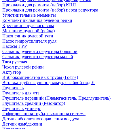
Прокладки для ремонта (набор) КПП
Прокладки для ремонта (набор) перед редуктора
Уплотнительные элементы
Комплект пыльника рулевой рейки
Крестовина рулевого вала
Механизм рулевой (рейка)
Наконечник рулевой тяги
Насос гидроусилителя руля
Насосы ГУР
Сальник рулевого редуктора большой
Сальник рулевого редуктора малый
Тяга рулевая
Чехол рулевой рейки
Актуатор
Виброкомпенсатор вых трубы (Гофра)
Вставка трубы глуш под хомут, с гайкой под Л
Глушитель
Глушитель для мтз
Глушитель передний (Пламегаситель, Предглушитель)
Глушитель средний (Резонатор)
Глушитель универс
Гофрированная труба, выхлопная система
Датчик абсолютного давления воздуха
Датчик лямбда-зонд