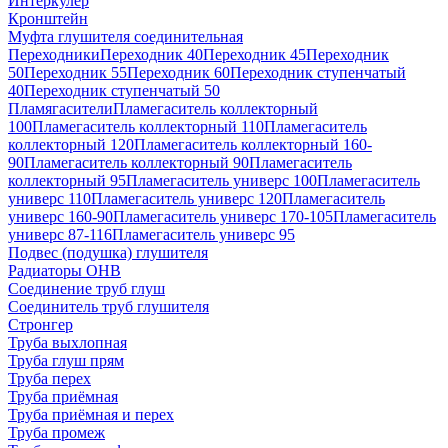
Интеркулер
Кронштейн
Муфта глушителя соединительная
Переходники
Переходник 40
Переходник 45
Переходник
50
Переходник 55
Переходник 60
Переходник ступенчатый
40
Переходник ступенчатый 50
Пламягасители
Пламегаситель коллекторный
100
Пламегаситель коллекторный 110
Пламегаситель
коллекторный 120
Пламегаситель коллекторный 160-
90
Пламегаситель коллекторный 90
Пламегаситель
коллекторный 95
Пламегаситель универс 100
Пламегаситель
универс 110
Пламегаситель универс 120
Пламегаситель
универс 160-90
Пламегаситель универс 170-105
Пламегаситель
универс 87-116
Пламегаситель универс 95
Подвес (подушка) глушителя
Радиаторы ОНВ
Соединение труб глуш
Соединитель труб глушителя
Стронгер
Труба выхлопная
Труба глуш прям
Труба перех
Труба приёмная
Труба приёмная и перех
Труба промеж