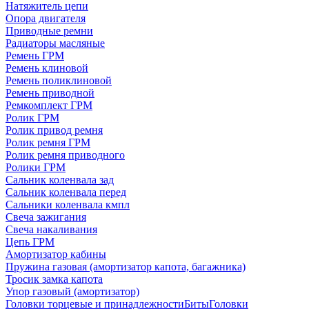
Натяжитель цепи
Опора двигателя
Приводные ремни
Радиаторы масляные
Ремень ГРМ
Ремень клиновой
Ремень поликлиновой
Ремень приводной
Ремкомплект ГРМ
Ролик ГРМ
Ролик привод ремня
Ролик ремня ГРМ
Ролик ремня приводного
Ролики ГРМ
Сальник коленвала зад
Сальник коленвала перед
Сальники коленвала кмпл
Свеча зажигания
Свеча накаливания
Цепь ГРМ
Амортизатор кабины
Пружина газовая (амортизатор капота, багажника)
Тросик замка капота
Упор газовый (амортизатор)
Головки торцевые и принадлежности
Биты
Головки