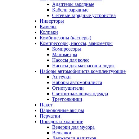
Адаптеры зарядные
Кабели зарядные
Сетевые зарядные устройства
Инверторы
Камеры
Колпаки
Комбинезоны (касперы)
Компрессоры, насосы, манометры
Компрессоры
Манометры
Насосы для колес
Насосы для матрасов и лодок
Наборы автомобилиста комплектующие
Аптечки
Наборы автомобилиста
Огнетушители
Светоотражающая одежда
Треугольники
Пакет
Парковочные акс-ры
Перчатки
Порядок и хранение
Ведерки для мусора
Вешалки
Держатели напитков