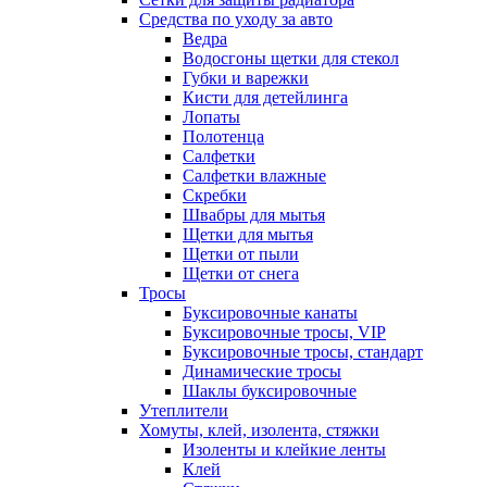
Средства по уходу за авто
Ведра
Водосгоны щетки для стекол
Губки и варежки
Кисти для детейлинга
Лопаты
Полотенца
Салфетки
Салфетки влажные
Скребки
Швабры для мытья
Щетки для мытья
Щетки от пыли
Щетки от снега
Тросы
Буксировочные канаты
Буксировочные тросы, VIP
Буксировочные тросы, стандарт
Динамические тросы
Шаклы буксировочные
Утеплители
Хомуты, клей, изолента, стяжки
Изоленты и клейкие ленты
Клей