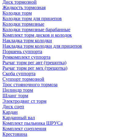
Диск тормозной
Жидкость тормозная
Колодки торм
Колодки торм для прицепов
Колодки тормозные
Колодки тормозные барабанные
Комплект торм дисков и колодок
Накладка торм колодки
Накладка торм колодки для прицепов
Поршень суппорта
Ремкомплект суппорта
Рычаг торм рег авт (трещотка)
Рычаг торм рег мех (трещотка)
Скоба суппорта
Суппорт тормозной
Трос стояночного тормоза
Цилиндр торм
Шланг торм
Электродвиг ст торм
Диск сцеп
Кардан
Карданный вал
Комплект пыльника ШРУСа
Комплект сцепления
Крестовина