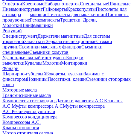
Отвёртки
Крестовые
Наборы отверток
Специальные
Шлицевые
Пневмоинструмент
Гайковерты
Краскопульты
Пистолеты для
антикора
моющие
Пистолеты для накачки шин
Пистолеты
продувочные
Ремкомплекты
Трещотки, Дрели,
Молотки
Шлифмашинки
Режущий
Специнструмент
Держатели магнитные
Для системы
тормозной
Захваты и Зеркала инспекционные
Стяжки
пружин
Съемники масляных фильтров
Съемники
специальные
Съемники хомутов
Ударно-рычажный инструмент
Бородки,
выколотки
Кувалды
Молотки
Монтировки
Фонари
Шарнирно-губцевый
Бокорезы, кусачки
Зажимы с
фиксатором
Ножницы
Пассатижи, клещи
Съемники стопорных
колец
Моторные масла
Трансмисионные масла
Компоненты сист.кондиц.
Датчики давления А.С.
Клапаны
А.С.
Муфты компрессора А.С
Муфты компрессора
А.С.
Ресиверы-осушители
Компрессор кондиционера
Компрессоры А.С.
Краны отопления
Мотор отопителя салона