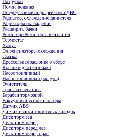
Патрубки
Помпа водяная
Предпусковые подогреватели ДВС
Радиатор, охлаждение двигателя
Радиаторы охлаждения
Расширит. бачки
Резисторы
Резистор э. вент. отоп
Термостат
Хомут
Эл.вентиляторы охлаждения
Смазка
Дроссельная заслонка в сборе
Крышки для бензобака
Насос топливный
Насос топливный (модуль)
Очиститель
Трос акселератора
Барабан тормозной
Вакуумный усилитель торм
Датчик ABS
Датчик износа тормозных колодок
Диск торм зад
Диск торм перед
Диск торм перед лев
Диск торм перед прав