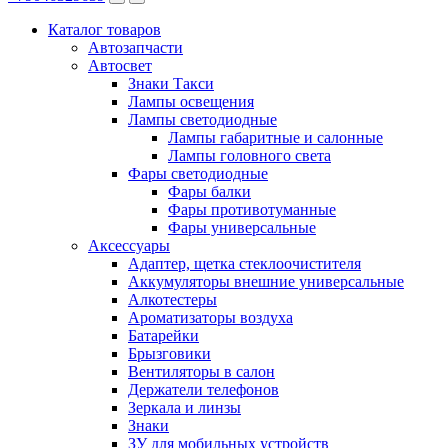
Каталог
товаров
Автозапчасти
Автосвет
Знаки Такси
Лампы освещения
Лампы светодиодные
Лампы габаритные и салонные
Лампы головного света
Фары светодиодные
Фары балки
Фары противотуманные
Фары универсальные
Аксессуары
Адаптер, щетка стеклоочистителя
Аккумуляторы внешние универсальные
Алкотестеры
Ароматизаторы воздуха
Батарейки
Брызговики
Вентиляторы в салон
Держатели телефонов
Зеркала и линзы
Знаки
ЗУ для мобильных устройств