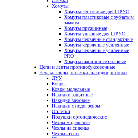
Стяжки
Хомуты
Хомуты ленточные для ШРУС
Хомуты пластиковые с зубчатым
замком
Хомуты пружинные
Хомуты ушковые для ШРУС
Хомуты червячные стандартные
Хомуты червячные усиленные
Хомуты червячные усиленные
PRO
Хомуты шарнирные силовые
Цепи и ленты противобуксовочные
Чехлы, ковры, оплетки, накидки, шторки
ДУУ
Ковры
Ковры модельные
Накидки защитные
Накидки меховые
Накидки с подогревом
Оплетки
Подушки ортопедические
Чехлы модельные
Чехлы на сиденья
Чехлы-тенты