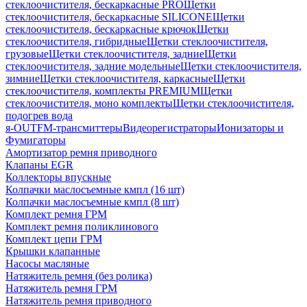
стеклоочистителя, бескаркасные PRO
Щетки
стеклоочистителя, бескаркасные SILICONE
Щетки
стеклоочистителя, бескаркасные крючок
Щетки
стеклоочистителя, гибридные
Щетки стеклоочистителя,
грузовые
Щетки стеклоочистителя, задние
Щетки
стеклоочистителя, задние модельные
Щетки стеклоочистителя,
зимние
Щетки стеклоочистителя, каркасные
Щетки
стеклоочистителя, комплекты PREMIUM
Щетки
стеклоочистителя, моно комплекты
Щетки стеклоочистителя,
подогрев вода
я-OUT
FM-трансмиттеры
Видеорегистраторы
Ионизаторы и
Фумигаторы
Амортизатор ремня приводного
Клапаны EGR
Коллекторы впускные
Колпачки маслосъемные кмпл (16 шт)
Колпачки маслосъемные кмпл (8 шт)
Комплект ремня ГРМ
Комплект ремня поликлинового
Комплект цепи ГРМ
Крышки клапанные
Насосы масляные
Натяжитель ремня (без ролика)
Натяжитель ремня ГРМ
Натяжитель ремня приводного