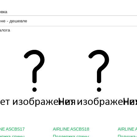
овка
алога
INE
ASCBS17
AIRLINE
ASCBS18
AIRLINE
ержка спины
Поддержка спины
Подушка-