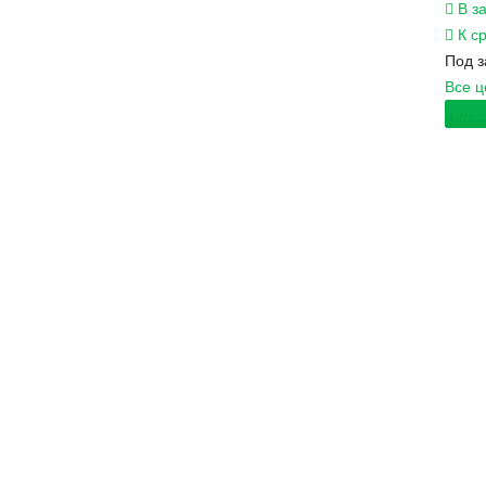
В з
К с
Под з
Все 
Подр