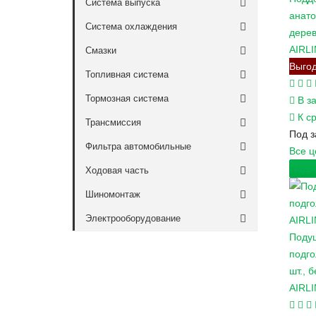
Система выпуска
анато
Система охлаждения
дере
AIRLI
Смазки
Выго
Топливная система
Тормозная система
В з
К с
Трансмиссия
Под з
Фильтра автомобильные
Все 
Подр
Ходовая часть
Шиномонтаж
Электрооборудование
AIRL
Подуш
подго
шт., 
AIRL