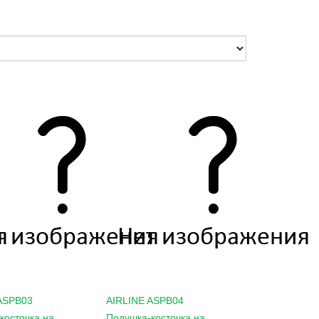
ASPB03
AIRLINE
ASPB04
косточка на
Подушка-косточка на