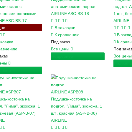
мическая с
анатомическая, черная
подгол. А
вянными вставками
AIRLINE ASC-BS-18
1 шт., бе
NE ASC-BS-17
AIRLINE
дно
В закладки
К сравнению
В закла
акладки
Под заказ
К срав
равнению
Все цены
Под зака
аказ
Все цен
Подробнее
цены
Подробн
обнее
INE
ASPB07
AIRLINE
ASPB08
ка-косточка на
Подушка-косточка на
л. "Лима", экокожа, 1
подгол. "Лима", экокожа, 1
бежевая (ASP-B-07)
шт., красная (ASP-B-08)
INE
AIRLINE