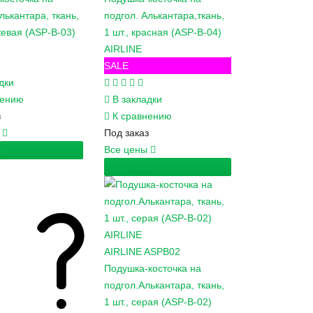
лькантара, ткань,
подгол. Алькантара,ткань,
жевая (ASP-B-03)
1 шт., красная (ASP-B-04)
AIRLINE
SALE
дки
нению
В закладки
з
К сравнению
ы
Под заказ
Все цены
ее
Подробнее
AIRLINE
ASPB02
Подушка-косточка на
подгол.Алькантара, ткань,
1 шт., серая (ASP-B-02)