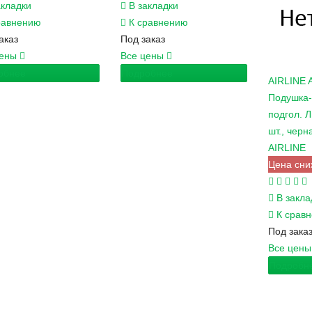
акладки
В закладки
равнению
К сравнению
аказ
Под заказ
цены
Все цены
обнее
Подробнее
AIRLINE
Подушка-
подгол. Л
шт., черн
AIRLINE
Цена сни
В закла
К срав
Под зака
Все цен
Подробн