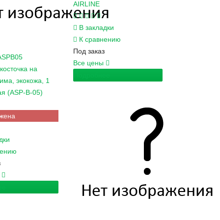
AIRLINE
В закладки
К сравнению
Под заказ
ASPB05
Все цены
косточка на
Подробнее
има, экокожа, 1
ая (ASP-B-05)
жена
дки
нению
з
ы
ее