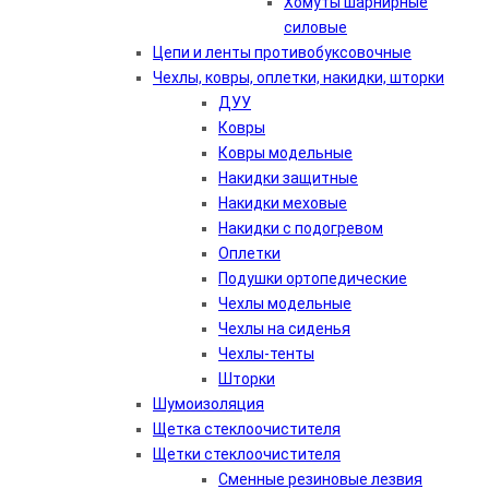
Хомуты шарнирные
силовые
Цепи и ленты противобуксовочные
Чехлы, ковры, оплетки, накидки, шторки
ДУУ
Ковры
Ковры модельные
Накидки защитные
Накидки меховые
Накидки с подогревом
Оплетки
Подушки ортопедические
Чехлы модельные
Чехлы на сиденья
Чехлы-тенты
Шторки
Шумоизоляция
Щетка стеклоочистителя
Щетки стеклоочистителя
Сменные резиновые лезвия