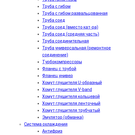
Труба с гибом
Труба с гибом развальцованная
Труба соед
Труба соед (вместо кат-ра)
Труба соед (средняя часть)
Труба соединительная
Труба универсальная (ремонтное
соединение)
Турбокомпрессоры
Фланец с трубой
Фланец универ
Хомут глушителя U-образный
Хомут глушителя V-band
Хомут глушителя кольцевой
Хомут глушителя ленточный
Хомут глушителя трубчатый
Эмулятор (обманка)
Система охлаждения
Антифриз