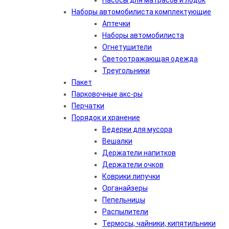
Насосы для матрасов и лодок
Наборы автомобилиста комплектующие
Аптечки
Наборы автомобилиста
Огнетушители
Светоотражающая одежда
Треугольники
Пакет
Парковочные акс-ры
Перчатки
Порядок и хранение
Ведерки для мусора
Вешалки
Держатели напитков
Держатели очков
Коврики липучки
Органайзеры
Пепельницы
Распылители
Термосы, чайники, кипятильники