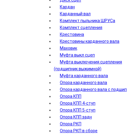
Диск сцеп
Кардан
Карданный вал
Комплект пыльника ШРУСа
Комплект сцепления
Крестовина
Крестовины карданного вала
Маховик
Муфта выкл сцеп
Муфта выключения сцепления
(подшипник выжимной)
Муфта карданного вала
Опора карданного вала
Опора карданного вала с подшип
Опора КПП
Опора КПП 4-ступ
Опора КПП 5-ступ
Опора КПП задн
Опора РКП
Опора РКП в сборе