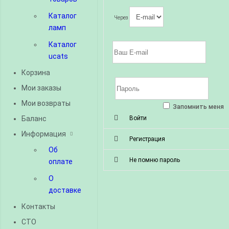
Каталог
Через
ламп
Каталог
ucats
Корзина
Мои заказы
Мои возвраты
Запомнить меня
Баланс
Войти
Информация
Регистрация
Об
Не помню пароль
оплате
О
доставке
Контакты
СТО