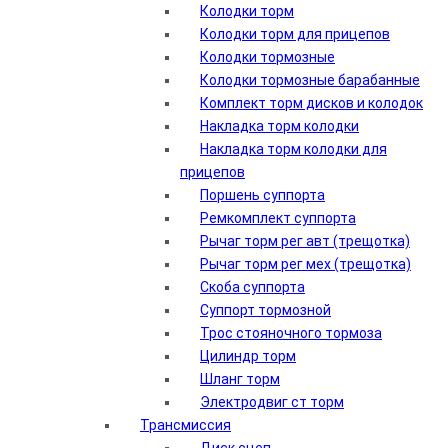
Колодки торм
Колодки торм для прицепов
Колодки тормозные
Колодки тормозные барабанные
Комплект торм дисков и колодок
Накладка торм колодки
Накладка торм колодки для
прицепов
Поршень суппорта
Ремкомплект суппорта
Рычаг торм рег авт (трещотка)
Рычаг торм рег мех (трещотка)
Скоба суппорта
Суппорт тормозной
Трос стояночного тормоза
Цилиндр торм
Шланг торм
Электродвиг ст торм
Трансмиссия