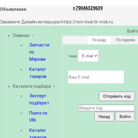
+79046329639
Объявление
Закажите Дизайн интерьера https://rem-kvartir-msk.ru
Войт
Главная
По коду
По паролю
Запчасти
по
Через
Маркам
Каталог
товаров
Каталоги подбора
Эксперт
подберет
Поиск по
VIN
Каталог
товаров