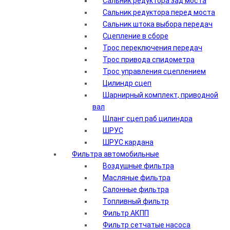
Сальник редуктора зад моста
Сальник редуктора перед моста
Сальник штока выбора передач
Сцепление в сборе
Трос переключения передач
Трос привода спидометра
Трос управления сцеплением
Цилиндр сцеп
Шарнирный комплект, приводной
вал
Шланг сцеп раб цилиндра
ШРУС
ШРУС кардана
Фильтра автомобильные
Воздушные фильтра
Масляные фильтра
Салонные фильтра
Топливный фильтр
Фильтр АКПП
Фильтр сетчатые насоса