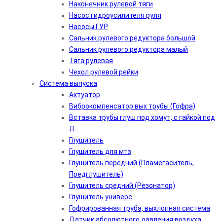
Наконечник рулевой тяги
Насос гидроусилителя руля
Насосы ГУР
Сальник рулевого редуктора большой
Сальник рулевого редуктора малый
Тяга рулевая
Чехол рулевой рейки
Система выпуска
Актуатор
Виброкомпенсатор вых трубы (Гофра)
Вставка трубы глуш под хомут, с гайкой под
Л
Глушитель
Глушитель для мтз
Глушитель передний (Пламегаситель,
Предглушитель)
Глушитель средний (Резонатор)
Глушитель универс
Гофрированная труба, выхлопная система
Датчик абсолютного давления воздуха