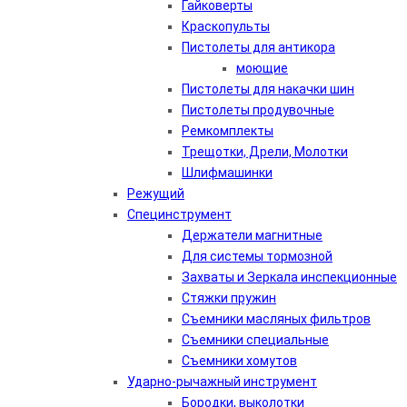
Гайковерты
Краскопульты
Пистолеты для антикора
моющие
Пистолеты для накачки шин
Пистолеты продувочные
Ремкомплекты
Трещотки, Дрели, Молотки
Шлифмашинки
Режущий
Специнструмент
Держатели магнитные
Для системы тормозной
Захваты и Зеркала инспекционные
Стяжки пружин
Съемники масляных фильтров
Съемники специальные
Съемники хомутов
Ударно-рычажный инструмент
Бородки, выколотки