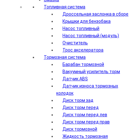
Топливная система
Дроссельная заслонка в сборе
Крышки для бензобака
Насос топливный
Насос топливный (модуль)
Очиститель
Трос акселератора
Тормозная система
Барабан тормозной
Вакуумный усилитель торм
Датчик ABS
Датчик износа тормозных
колодок
Диск торм зад
Диск торм перед
Диск торм перед лев
Диск торм перед прав
Диск тормозной
Жидкость тормозная