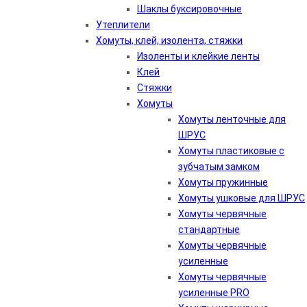
Шаклы буксировочные
Утеплители
Хомуты, клей, изолента, стяжки
Изоленты и клейкие ленты
Клей
Стяжки
Хомуты
Хомуты ленточные для
ШРУС
Хомуты пластиковые с
зубчатым замком
Хомуты пружинные
Хомуты ушковые для ШРУС
Хомуты червячные
стандартные
Хомуты червячные
усиленные
Хомуты червячные
усиленные PRO