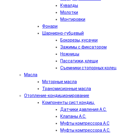
Кувалды
Молотки
Монтировки
Фонари
Шарнирно-губцевый
Бокорезы, кусачки
Зажимы с фиксатором
Ножницы
Пассатижи, клещи
Съемники стопорных колец
Масла
Моторные масла
Трансмисионные масла
Отопление-кондиционирование
Компоненты сист.кондиц.
Датчики давления А.С.
Клапаны А.С.
Муфты компрессора А.С
Муфты компрессора А.С.