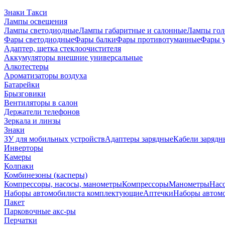
Знаки Такси
Лампы освещения
Лампы светодиодные
Лампы габаритные и салонные
Лампы гол
Фары светодиодные
Фары балки
Фары противотуманные
Фары 
Адаптер, щетка стеклоочистителя
Аккумуляторы внешние универсальные
Алкотестеры
Ароматизаторы воздуха
Батарейки
Брызговики
Вентиляторы в салон
Держатели телефонов
Зеркала и линзы
Знаки
ЗУ для мобильных устройств
Адаптеры зарядные
Кабели зарядн
Инверторы
Камеры
Колпаки
Комбинезоны (касперы)
Компрессоры, насосы, манометры
Компрессоры
Манометры
Насо
Наборы автомобилиста комплектующие
Аптечки
Наборы автом
Пакет
Парковочные акс-ры
Перчатки