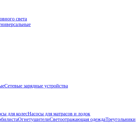
овного света
универсальные
ые
Сетевые зарядные устройства
сы для колес
Насосы для матрасов и лодок
обилиста
Огнетушители
Светоотражающая одежда
Треугольники