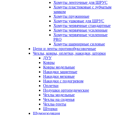
Хомуты ленточные для ШРУС
Хомуты пластиковые с зубчатым
замком
Хомуты пружинные
Хомуты ушковые для ШРУС
Хомуты червячные стандартные
Хомуты червячные усиленные
Хомуты червячные усиленные
PRO
Хомуты шарнирные силовые
Цепи и ленты противобуксовочные
Чехлы, ковры, оплетки, накидки, шторки
ДУУ
Ковры
Ковры модельные
Накидки защитные
Накидки меховые
Накидки с подогревом
Оплетки
Подушки ортопедические
Чехлы модельные
Чехлы на сиденья
Чехлы-тенты
Шторки
Шумоизоляция