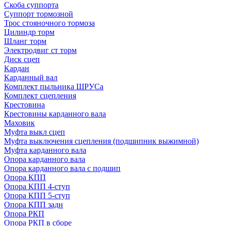
Скоба суппорта
Суппорт тормозной
Трос стояночного тормоза
Цилиндр торм
Шланг торм
Электродвиг ст торм
Диск сцеп
Кардан
Карданный вал
Комплект пыльника ШРУСа
Комплект сцепления
Крестовина
Крестовины карданного вала
Маховик
Муфта выкл сцеп
Муфта выключения сцепления (подшипник выжимной)
Муфта карданного вала
Опора карданного вала
Опора карданного вала с подшип
Опора КПП
Опора КПП 4-ступ
Опора КПП 5-ступ
Опора КПП задн
Опора РКП
Опора РКП в сборе