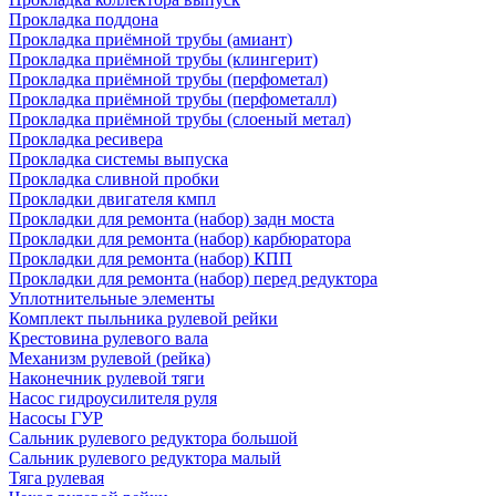
Прокладка поддона
Прокладка приёмной трубы (амиант)
Прокладка приёмной трубы (клингерит)
Прокладка приёмной трубы (перфометал)
Прокладка приёмной трубы (перфометалл)
Прокладка приёмной трубы (слоеный метал)
Прокладка ресивера
Прокладка системы выпуска
Прокладка сливной пробки
Прокладки двигателя кмпл
Прокладки для ремонта (набор) задн моста
Прокладки для ремонта (набор) карбюратора
Прокладки для ремонта (набор) КПП
Прокладки для ремонта (набор) перед редуктора
Уплотнительные элементы
Комплект пыльника рулевой рейки
Крестовина рулевого вала
Механизм рулевой (рейка)
Наконечник рулевой тяги
Насос гидроусилителя руля
Насосы ГУР
Сальник рулевого редуктора большой
Сальник рулевого редуктора малый
Тяга рулевая