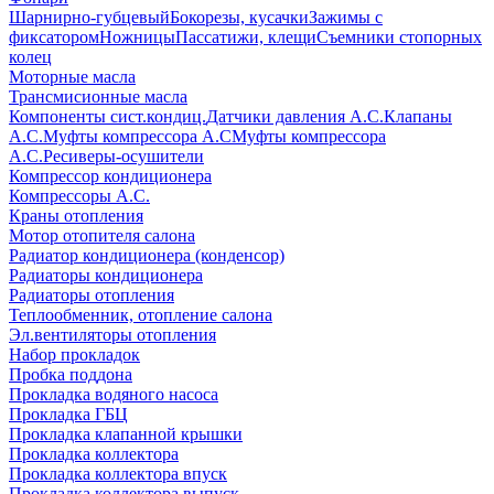
Шарнирно-губцевый
Бокорезы, кусачки
Зажимы с
фиксатором
Ножницы
Пассатижи, клещи
Съемники стопорных
колец
Моторные масла
Трансмисионные масла
Компоненты сист.кондиц.
Датчики давления А.С.
Клапаны
А.С.
Муфты компрессора А.С
Муфты компрессора
А.С.
Ресиверы-осушители
Компрессор кондиционера
Компрессоры А.С.
Краны отопления
Мотор отопителя салона
Радиатор кондиционера (конденсор)
Радиаторы кондиционера
Радиаторы отопления
Теплообменник, отопление салона
Эл.вентиляторы отопления
Набор прокладок
Пробка поддона
Прокладка водяного насоса
Прокладка ГБЦ
Прокладка клапанной крышки
Прокладка коллектора
Прокладка коллектора впуск
Прокладка коллектора выпуск