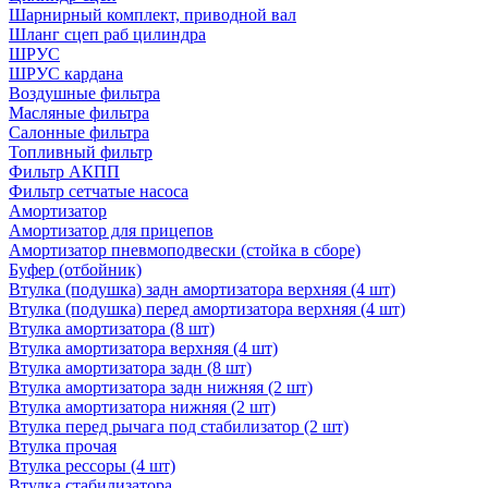
Шарнирный комплект, приводной вал
Шланг сцеп раб цилиндра
ШРУС
ШРУС кардана
Воздушные фильтра
Масляные фильтра
Салонные фильтра
Топливный фильтр
Фильтр АКПП
Фильтр сетчатые насоса
Амортизатор
Амортизатор для прицепов
Амортизатор пневмоподвески (стойка в сборе)
Буфер (отбойник)
Втулка (подушка) задн амортизатора верхняя (4 шт)
Втулка (подушка) перед амортизатора верхняя (4 шт)
Втулка амортизатора (8 шт)
Втулка амортизатора верхняя (4 шт)
Втулка амортизатора задн (8 шт)
Втулка амортизатора задн нижняя (2 шт)
Втулка амортизатора нижняя (2 шт)
Втулка перед рычага под стабилизатор (2 шт)
Втулка прочая
Втулка рессоры (4 шт)
Втулка стабилизатора