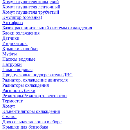
Хомут глушителя кольцевой
Хомут глушителя ленточный
Хомут глушителя трубчатый
Эмулятор (обманка)
Антифриз
Бачок расширительный системы охлаждения
Блоки охлаждения
Датчики
Индикаторы
Крышки - пробки
Муфты
Насосы водяные
Патрубки
Помпа водяная
Предпусковые подогреватели ДВС
Радиатор, охлаждение двигателя
Радиаторы охлаждения
Расширит. бачки
Резисторы
Резистор э. вент. отоп
Термостат
Хомут
Эл.вентиляторы охлаждения
Смазка
Дроссельная заслонка в сборе
Крышки для бензобака