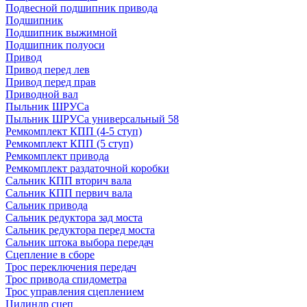
Подвесной подшипник привода
Подшипник
Подшипник выжимной
Подшипник полуоси
Привод
Привод перед лев
Привод перед прав
Приводной вал
Пыльник ШРУСа
Пыльник ШРУСа универсальный 58
Ремкомплект КПП (4-5 ступ)
Ремкомплект КПП (5 ступ)
Ремкомплект привода
Ремкомплект раздаточной коробки
Сальник КПП вторич вала
Сальник КПП первич вала
Сальник привода
Сальник редуктора зад моста
Сальник редуктора перед моста
Сальник штока выбора передач
Сцепление в сборе
Трос переключения передач
Трос привода спидометра
Трос управления сцеплением
Цилиндр сцеп