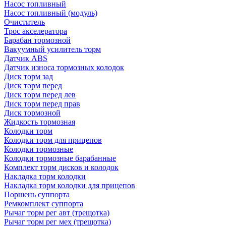
Насос топливный
Насос топливный (модуль)
Очиститель
Трос акселератора
Барабан тормозной
Вакуумный усилитель торм
Датчик ABS
Датчик износа тормозных колодок
Диск торм зад
Диск торм перед
Диск торм перед лев
Диск торм перед прав
Диск тормозной
Жидкость тормозная
Колодки торм
Колодки торм для прицепов
Колодки тормозные
Колодки тормозные барабанные
Комплект торм дисков и колодок
Накладка торм колодки
Накладка торм колодки для прицепов
Поршень суппорта
Ремкомплект суппорта
Рычаг торм рег авт (трещотка)
Рычаг торм рег мех (трещотка)