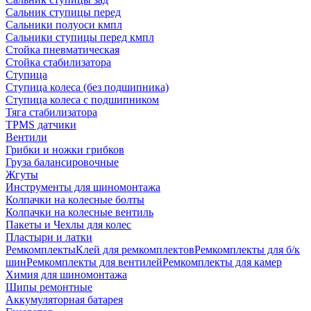
Сальник ступицы перед
Сальники полуоси кмпл
Сальники ступицы перед кмпл
Стойка пневматическая
Стойка стабилизатора
Ступица
Ступица колеса (без подшипника)
Ступица колеса с подшипником
Тяга стабилизатора
TPMS датчики
Вентили
Грибки и ножки грибков
Груза балансировочные
Жгуты
Инструменты для шиномонтажа
Колпачки на колесные болты
Колпачки на колесные вентиль
Пакеты и Чехлы для колес
Пластыри и латки
Ремкомплекты
Клей для ремкомплектов
Ремкомплекты для б/к
шин
Ремкомплекты для вентилей
Ремкомплекты для камер
Химия для шиномонтажа
Шипы ремонтные
Аккумуляторная батарея