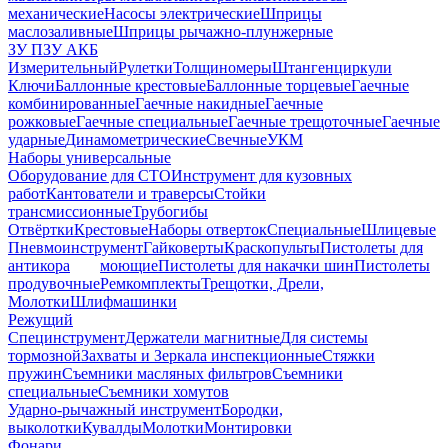
механические
Насосы электрические
Шприцы
маслозаливные
Шприцы рычажно-плунжерные
ЗУ ПЗУ АКБ
Измерительный
Рулетки
Толщиномеры
Штангенциркули
Ключи
Баллонные крестовые
Баллонные торцевые
Гаечные
комбинированные
Гаечные накидные
Гаечные
рожковые
Гаечные специальные
Гаечные трещоточные
Гаечные
ударные
Динамометрические
Свечные
УКМ
Наборы универсальные
Оборудование для СТО
Инструмент для кузовных
работ
Кантователи и траверсы
Стойки
трансмиссионные
Трубогибы
Отвёртки
Крестовые
Наборы отверток
Специальные
Шлицевые
Пневмоинструмент
Гайковерты
Краскопульты
Пистолеты для
антикора
моющие
Пистолеты для накачки шин
Пистолеты
продувочные
Ремкомплекты
Трещотки, Дрели,
Молотки
Шлифмашинки
Режущий
Специнструмент
Держатели магнитные
Для системы
тормозной
Захваты и Зеркала инспекционные
Стяжки
пружин
Съемники масляных фильтров
Съемники
специальные
Съемники хомутов
Ударно-рычажный инструмент
Бородки,
выколотки
Кувалды
Молотки
Монтировки
Фонари