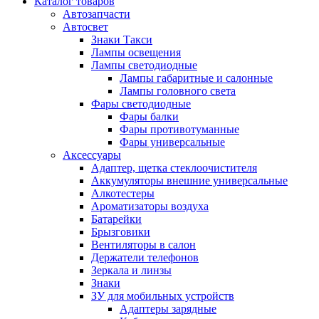
Каталог
товаров
Автозапчасти
Автосвет
Знаки Такси
Лампы освещения
Лампы светодиодные
Лампы габаритные и салонные
Лампы головного света
Фары светодиодные
Фары балки
Фары противотуманные
Фары универсальные
Аксессуары
Адаптер, щетка стеклоочистителя
Аккумуляторы внешние универсальные
Алкотестеры
Ароматизаторы воздуха
Батарейки
Брызговики
Вентиляторы в салон
Держатели телефонов
Зеркала и линзы
Знаки
ЗУ для мобильных устройств
Адаптеры зарядные