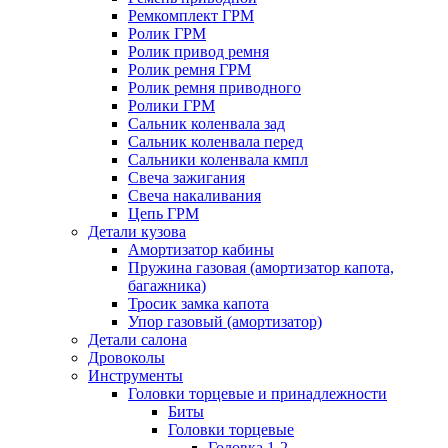
Ремкомплект ГРМ
Ролик ГРМ
Ролик привод ремня
Ролик ремня ГРМ
Ролик ремня приводного
Ролики ГРМ
Сальник коленвала зад
Сальник коленвала перед
Сальники коленвала кмпл
Свеча зажигания
Свеча накаливания
Цепь ГРМ
Детали кузова
Амортизатор кабины
Пружина газовая (амортизатор капота,
багажника)
Тросик замка капота
Упор газовый (амортизатор)
Детали салона
Дровоколы
Инструменты
Головки торцевые и принадлежности
Биты
Головки торцевые
Головка 1-2