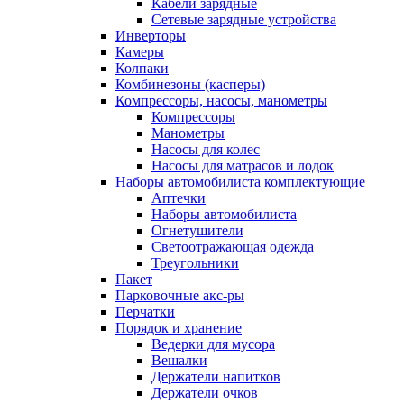
Кабели зарядные
Сетевые зарядные устройства
Инверторы
Камеры
Колпаки
Комбинезоны (касперы)
Компрессоры, насосы, манометры
Компрессоры
Манометры
Насосы для колес
Насосы для матрасов и лодок
Наборы автомобилиста комплектующие
Аптечки
Наборы автомобилиста
Огнетушители
Светоотражающая одежда
Треугольники
Пакет
Парковочные акс-ры
Перчатки
Порядок и хранение
Ведерки для мусора
Вешалки
Держатели напитков
Держатели очков