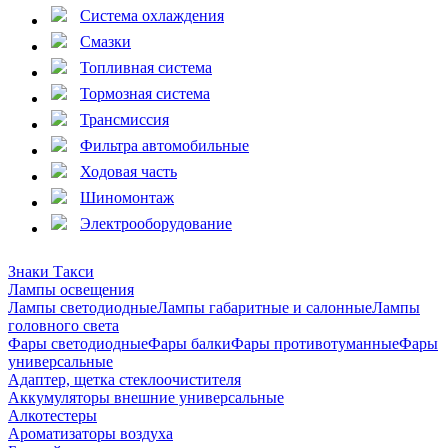
Система охлаждения
Смазки
Топливная система
Тормозная система
Трансмиссия
Фильтра автомобильные
Ходовая часть
Шиномонтаж
Электрооборудование
Знаки Такси
Лампы освещения
Лампы светодиодные
Лампы габаритные и салонные
Лампы
головного света
Фары светодиодные
Фары балки
Фары противотуманные
Фары
универсальные
Адаптер, щетка стеклоочистителя
Аккумуляторы внешние универсальные
Алкотестеры
Ароматизаторы воздуха