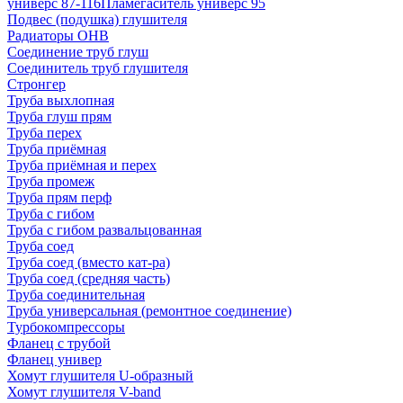
универс 87-116
Пламегаситель универс 95
Подвес (подушка) глушителя
Радиаторы ОНВ
Соединение труб глуш
Соединитель труб глушителя
Стронгер
Труба выхлопная
Труба глуш прям
Труба перех
Труба приёмная
Труба приёмная и перех
Труба промеж
Труба прям перф
Труба с гибом
Труба с гибом развальцованная
Труба соед
Труба соед (вместо кат-ра)
Труба соед (средняя часть)
Труба соединительная
Труба универсальная (ремонтное соединение)
Турбокомпрессоры
Фланец с трубой
Фланец универ
Хомут глушителя U-образный
Хомут глушителя V-band