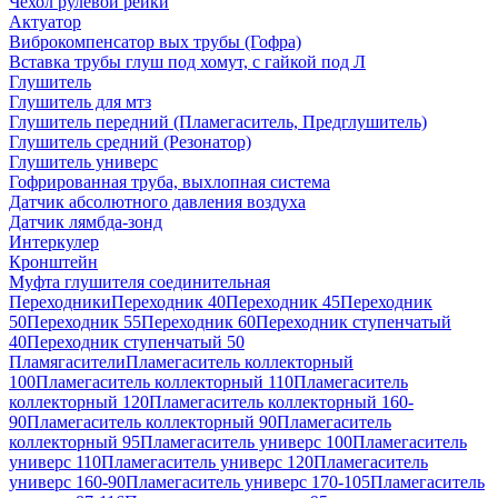
Чехол рулевой рейки
Актуатор
Виброкомпенсатор вых трубы (Гофра)
Вставка трубы глуш под хомут, с гайкой под Л
Глушитель
Глушитель для мтз
Глушитель передний (Пламегаситель, Предглушитель)
Глушитель средний (Резонатор)
Глушитель универс
Гофрированная труба, выхлопная система
Датчик абсолютного давления воздуха
Датчик лямбда-зонд
Интеркулер
Кронштейн
Муфта глушителя соединительная
Переходники
Переходник 40
Переходник 45
Переходник
50
Переходник 55
Переходник 60
Переходник ступенчатый
40
Переходник ступенчатый 50
Пламягасители
Пламегаситель коллекторный
100
Пламегаситель коллекторный 110
Пламегаситель
коллекторный 120
Пламегаситель коллекторный 160-
90
Пламегаситель коллекторный 90
Пламегаситель
коллекторный 95
Пламегаситель универс 100
Пламегаситель
универс 110
Пламегаситель универс 120
Пламегаситель
универс 160-90
Пламегаситель универс 170-105
Пламегаситель