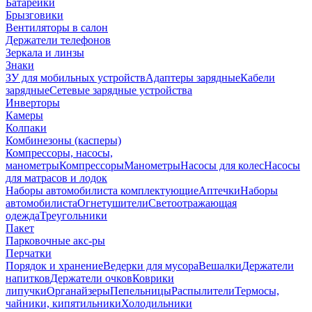
Батарейки
Брызговики
Вентиляторы в салон
Держатели телефонов
Зеркала и линзы
Знаки
ЗУ для мобильных устройств
Адаптеры зарядные
Кабели
зарядные
Сетевые зарядные устройства
Инверторы
Камеры
Колпаки
Комбинезоны (касперы)
Компрессоры, насосы,
манометры
Компрессоры
Манометры
Насосы для колес
Насосы
для матрасов и лодок
Наборы автомобилиста комплектующие
Аптечки
Наборы
автомобилиста
Огнетушители
Светоотражающая
одежда
Треугольники
Пакет
Парковочные акс-ры
Перчатки
Порядок и хранение
Ведерки для мусора
Вешалки
Держатели
напитков
Держатели очков
Коврики
липучки
Органайзеры
Пепельницы
Распылители
Термосы,
чайники, кипятильники
Холодильники