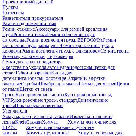
Проекционный дисплей
Пульты
Пылесосы
Разветвители прикуривателя
Рамки под номерной знак
Ремни стяжные
Аксессуары для ремней крепления
груза
Резинки-стяжки
Ремни крепления груза,
автовозные
Ремни крепления груза, ЕВРОФУРА
Ремни
крепления груза, кольцевые
Ремни крепления груза, с
крюками
Ремни крепления груза, с фиксатором
Сетки
Стропы
Розетки, вольтметры, термометры
Сетки для защиты радиатора
Средства по уходу за авто
Ведра
Водосгоны щетки для
стекол
Губки и варежки
Кисти для
детейлинга
Лопаты
Полотенца
Салфетки
Салфетки
влажные
Скребки
Швабры для мытья
Щетки для мытья
Щетки
от пыли
Щетки от снега
Тросы
Буксировочные канаты
Буксировочные тросы,
VIP
Буксировочные тросы, стандарт
Динамические
тросы
Шаклы буксировочные
Утеплители
Хомуты, клей, изолента, стяжки
Изоленты и клейкие
ленты
Клей
Стяжки
Хомуты
Хомуты ленточные для
ШРУС
Хомуты пластиковые с зубчатым
замком
Хомуты пружинные
Хомуты ушковые для