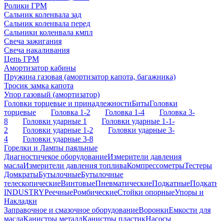
Ролики ГРМ
Сальник коленвала зад
Сальник коленвала перед
Сальники коленвала кмпл
Свеча зажигания
Свеча накаливания
Цепь ГРМ
Амортизатор кабины
Пружина газовая (амортизатор капота, багажника)
Тросик замка капота
Упор газовый (амортизатор)
Головки торцевые и принадлежности
Биты
Головки
торцевые
Головка 1-2
Головка 1-4
Головка 3-
8
Головки ударные 1
Головки ударные 1-1-
2
Головки ударные 1-2
Головки ударные 3-
4
Головки ударные 3-8
Горелки и Лампы паяльные
Диагностичекое оборудование
Измерители давления
масла
Измерители давления топлива
Компрессометры
Тестеры
Домкраты
Бутылочные
Бутылочные
телескопические
Винтовые
Пневматические
Подкатные
Подкатн
INDUSTRY
Реечные
Ромбические
Стойки опорные
Упоры и
Накладки
Заправочное и смазочное оборудование
Воронки
Емкости для
масла
Канистры металл
Канистры пластик
Насосы