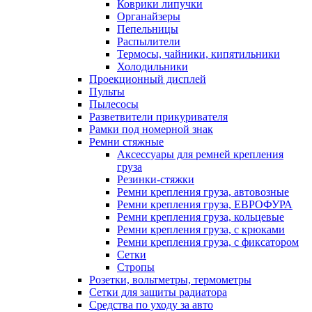
Коврики липучки
Органайзеры
Пепельницы
Распылители
Термосы, чайники, кипятильники
Холодильники
Проекционный дисплей
Пульты
Пылесосы
Разветвители прикуривателя
Рамки под номерной знак
Ремни стяжные
Аксессуары для ремней крепления
груза
Резинки-стяжки
Ремни крепления груза, автовозные
Ремни крепления груза, ЕВРОФУРА
Ремни крепления груза, кольцевые
Ремни крепления груза, с крюками
Ремни крепления груза, с фиксатором
Сетки
Стропы
Розетки, вольтметры, термометры
Сетки для защиты радиатора
Средства по уходу за авто