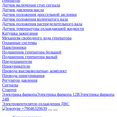
Генератор
Датчик включения стоп сигнала
Датчик давления масла
Датчик положения дроссельной заслонки
Датчик положения коленчатого вала
Датчик положения распределительного вала
Датчик температуры охлаждающей жидкости
Катушка зажигания
Механизм свободного хода генератора
Охранные системы
Парктроники
Подшипник генератора большой
Подшипник генератора малый
Предохранители
Прикуриватели
Провода высоковольтные, комплект
Провода прикуривания
Регулятор давления
Сигналы
Стартер
Электрика фаркопа
Электрика фаркопа 12В
Электрика фаркопа
24В
Электровентилятор охлаждения ДВС
+79046329639