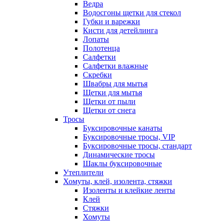
Ведра
Водосгоны щетки для стекол
Губки и варежки
Кисти для детейлинга
Лопаты
Полотенца
Салфетки
Салфетки влажные
Скребки
Швабры для мытья
Щетки для мытья
Щетки от пыли
Щетки от снега
Тросы
Буксировочные канаты
Буксировочные тросы, VIP
Буксировочные тросы, стандарт
Динамические тросы
Шаклы буксировочные
Утеплители
Хомуты, клей, изолента, стяжки
Изоленты и клейкие ленты
Клей
Стяжки
Хомуты