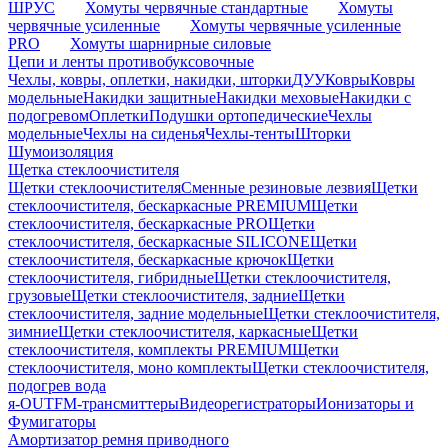
ШРУС
Хомуты червячные стандартные
Хомуты
червячные усиленные
Хомуты червячные усиленные
PRO
Хомуты шарнирные силовые
Цепи и ленты противобуксовочные
Чехлы, ковры, оплетки, накидки, шторки
ДУУ
Ковры
Ковры
модельные
Накидки защитные
Накидки меховые
Накидки с
подогревом
Оплетки
Подушки ортопедические
Чехлы
модельные
Чехлы на сиденья
Чехлы-тенты
Шторки
Шумоизоляция
Щетка стеклоочистителя
Щетки стеклоочистителя
Сменные резиновые лезвия
Щетки
стеклоочистителя, бескаркасные PREMIUM
Щетки
стеклоочистителя, бескаркасные PRO
Щетки
стеклоочистителя, бескаркасные SILICONE
Щетки
стеклоочистителя, бескаркасные крючок
Щетки
стеклоочистителя, гибридные
Щетки стеклоочистителя,
грузовые
Щетки стеклоочистителя, задние
Щетки
стеклоочистителя, задние модельные
Щетки стеклоочистителя,
зимние
Щетки стеклоочистителя, каркасные
Щетки
стеклоочистителя, комплекты PREMIUM
Щетки
стеклоочистителя, моно комплекты
Щетки стеклоочистителя,
подогрев вода
я-OUT
FM-трансмиттеры
Видеорегистраторы
Ионизаторы и
Фумигаторы
Амортизатор ремня приводного