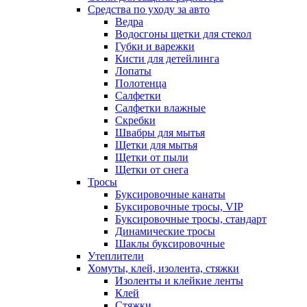
Средства по уходу за авто
Ведра
Водосгоны щетки для стекол
Губки и варежки
Кисти для детейлинга
Лопаты
Полотенца
Салфетки
Салфетки влажные
Скребки
Швабры для мытья
Щетки для мытья
Щетки от пыли
Щетки от снега
Тросы
Буксировочные канаты
Буксировочные тросы, VIP
Буксировочные тросы, стандарт
Динамические тросы
Шаклы буксировочные
Утеплители
Хомуты, клей, изолента, стяжки
Изоленты и клейкие ленты
Клей
Стяжки