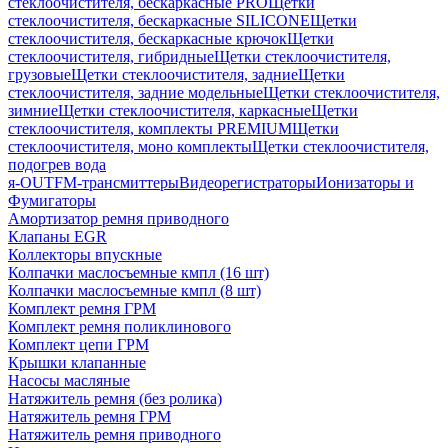
стеклоочистителя, бескаркасные PRO
Щетки
стеклоочистителя, бескаркасные SILICONE
Щетки
стеклоочистителя, бескаркасные крючок
Щетки
стеклоочистителя, гибридные
Щетки стеклоочистителя,
грузовые
Щетки стеклоочистителя, задние
Щетки
стеклоочистителя, задние модельные
Щетки стеклоочистителя,
зимние
Щетки стеклоочистителя, каркасные
Щетки
стеклоочистителя, комплекты PREMIUM
Щетки
стеклоочистителя, моно комплекты
Щетки стеклоочистителя,
подогрев вода
я-OUT
FM-трансмиттеры
Видеорегистраторы
Ионизаторы и
Фумигаторы
Амортизатор ремня приводного
Клапаны EGR
Коллекторы впускные
Колпачки маслосъемные кмпл (16 шт)
Колпачки маслосъемные кмпл (8 шт)
Комплект ремня ГРМ
Комплект ремня поликлинового
Комплект цепи ГРМ
Крышки клапанные
Насосы масляные
Натяжитель ремня (без ролика)
Натяжитель ремня ГРМ
Натяжитель ремня приводного