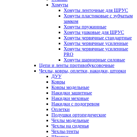
Хомуты
Хомуты ленточные для ШРУС
Хомуты пластиковые с зубчатым
замком
Хомуты пружинные
Хомуты ушковые для ШРУС
Хомуты червячные стандартные
Хомуты червячные усиленные
Хомуты червячные усиленные
PRO
Хомуты шарнирные силовые
Цепи и ленты противобуксовочные
Чехлы, ковры, оплетки, накидки, шторки
ДУУ
Ковры
Ковры модельные
Накидки защитные
Накидки меховые
Накидки с подогревом
Оплетки
Подушки ортопедические
Чехлы модельные
Чехлы на сиденья
Чехлы-тенты
Шторки