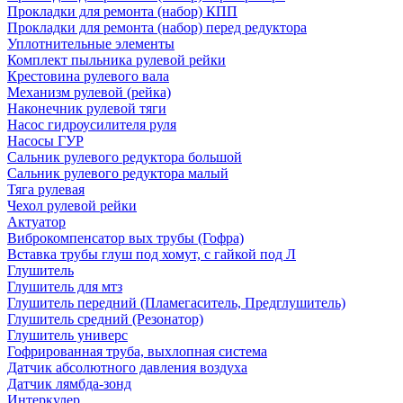
Прокладки для ремонта (набор) КПП
Прокладки для ремонта (набор) перед редуктора
Уплотнительные элементы
Комплект пыльника рулевой рейки
Крестовина рулевого вала
Механизм рулевой (рейка)
Наконечник рулевой тяги
Насос гидроусилителя руля
Насосы ГУР
Сальник рулевого редуктора большой
Сальник рулевого редуктора малый
Тяга рулевая
Чехол рулевой рейки
Актуатор
Виброкомпенсатор вых трубы (Гофра)
Вставка трубы глуш под хомут, с гайкой под Л
Глушитель
Глушитель для мтз
Глушитель передний (Пламегаситель, Предглушитель)
Глушитель средний (Резонатор)
Глушитель универс
Гофрированная труба, выхлопная система
Датчик абсолютного давления воздуха
Датчик лямбда-зонд
Интеркулер