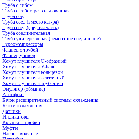
Труба с гибом
Труба с гибом развальцованная
Труба соед
Труба соед (вместо кат-ра)
Труба соед (средняя часть)
Труба соединительная
Труба универсальная (ремонтное соединение)
Турбокомпрессоры
Фланец с трубой
Фланец универ
Хомут глушителя U-образный
Хомут глушителя V-band
Хомут глушителя кольцевой
Хомут глушителя ленточный
Хомут глушителя трубчатый
Эмулятор (обманка)
Антифриз
Бачок расширительный системы охлаждения
Блоки охлаждения
Датчики
Индикаторы
Крышки - пробки
Муфты
Насосы водяные