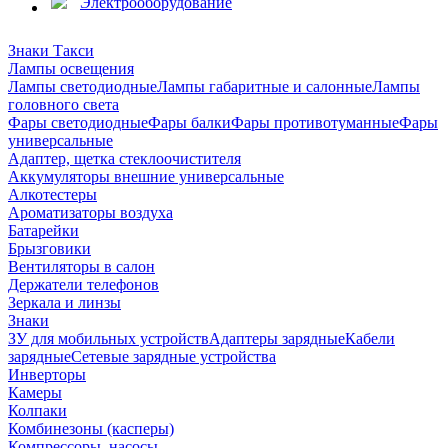
Электрооборудование
Знаки Такси
Лампы освещения
Лампы светодиодные
Лампы габаритные и салонные
Лампы
головного света
Фары светодиодные
Фары балки
Фары противотуманные
Фары
универсальные
Адаптер, щетка стеклоочистителя
Аккумуляторы внешние универсальные
Алкотестеры
Ароматизаторы воздуха
Батарейки
Брызговики
Вентиляторы в салон
Держатели телефонов
Зеркала и линзы
Знаки
ЗУ для мобильных устройств
Адаптеры зарядные
Кабели
зарядные
Сетевые зарядные устройства
Инверторы
Камеры
Колпаки
Комбинезоны (касперы)
Компрессоры, насосы,