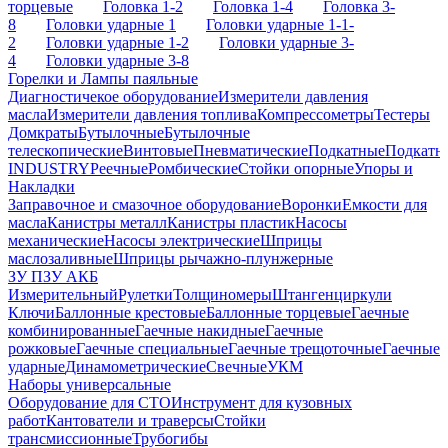
торцевые
Головка 1-2
Головка 1-4
Головка 3-
8
Головки ударные 1
Головки ударные 1-1-
2
Головки ударные 1-2
Головки ударные 3-
4
Головки ударные 3-8
Горелки и Лампы паяльные
Диагностичекое оборудование
Измерители давления
масла
Измерители давления топлива
Компрессометры
Тестеры
Домкраты
Бутылочные
Бутылочные
телескопические
Винтовые
Пневматические
Подкатные
Подкатн
INDUSTRY
Реечные
Ромбические
Стойки опорные
Упоры и
Накладки
Заправочное и смазочное оборудование
Воронки
Емкости для
масла
Канистры металл
Канистры пластик
Насосы
механические
Насосы электрические
Шприцы
маслозаливные
Шприцы рычажно-плунжерные
ЗУ ПЗУ АКБ
Измерительный
Рулетки
Толщиномеры
Штангенциркули
Ключи
Баллонные крестовые
Баллонные торцевые
Гаечные
комбинированные
Гаечные накидные
Гаечные
рожковые
Гаечные специальные
Гаечные трещоточные
Гаечные
ударные
Динамометрические
Свечные
УКМ
Наборы универсальные
Оборудование для СТО
Инструмент для кузовных
работ
Кантователи и траверсы
Стойки
трансмиссионные
Трубогибы