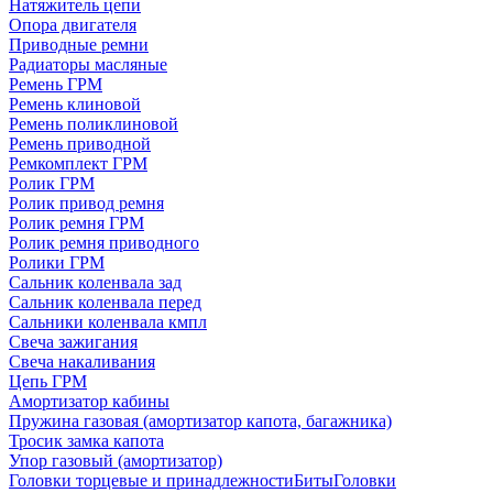
Натяжитель цепи
Опора двигателя
Приводные ремни
Радиаторы масляные
Ремень ГРМ
Ремень клиновой
Ремень поликлиновой
Ремень приводной
Ремкомплект ГРМ
Ролик ГРМ
Ролик привод ремня
Ролик ремня ГРМ
Ролик ремня приводного
Ролики ГРМ
Сальник коленвала зад
Сальник коленвала перед
Сальники коленвала кмпл
Свеча зажигания
Свеча накаливания
Цепь ГРМ
Амортизатор кабины
Пружина газовая (амортизатор капота, багажника)
Тросик замка капота
Упор газовый (амортизатор)
Головки торцевые и принадлежности
Биты
Головки