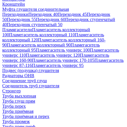
Кронштейн
Муфта глушителя соединительная
Переходники
Переходник 40
Переходник 45
Переходник
50
Переходник 55
Переходник 60
Переходник ступенчатый
40
Переходник ступенчатый 50
Пламягасители
Пламегаситель коллекторный
100
Пламегаситель коллекторный 110
Пламегаситель
коллекторный 120
Пламегаситель коллекторный 160-
90
Пламегаситель коллекторный 90
Пламегаситель
коллекторный 95
Пламегаситель универс 100
Пламегаситель
универс 110
Пламегаситель универс 120
Пламегаситель
универс 160-90
Пламегаситель универс 170-105
Пламегаситель
универс 87-116
Пламегаситель универс 95
Подвес (подушка) глушителя
Радиаторы ОНВ
Соединение труб глуш
Соединитель труб глушителя
Стронгер
Труба выхлопная
Труба глуш прям
Труба перех
Труба приёмная
Труба приёмная и перех
Труба промеж
Труба прям перф