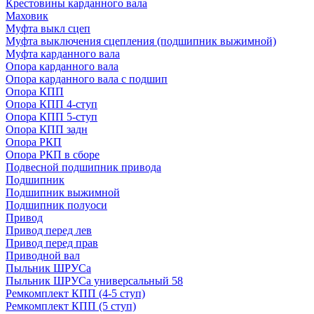
Крестовины карданного вала
Маховик
Муфта выкл сцеп
Муфта выключения сцепления (подшипник выжимной)
Муфта карданного вала
Опора карданного вала
Опора карданного вала с подшип
Опора КПП
Опора КПП 4-ступ
Опора КПП 5-ступ
Опора КПП задн
Опора РКП
Опора РКП в сборе
Подвесной подшипник привода
Подшипник
Подшипник выжимной
Подшипник полуоси
Привод
Привод перед лев
Привод перед прав
Приводной вал
Пыльник ШРУСа
Пыльник ШРУСа универсальный 58
Ремкомплект КПП (4-5 ступ)
Ремкомплект КПП (5 ступ)