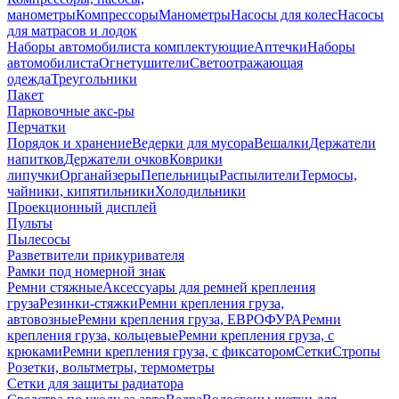
манометры
Компрессоры
Манометры
Насосы для колес
Насосы
для матрасов и лодок
Наборы автомобилиста комплектующие
Аптечки
Наборы
автомобилиста
Огнетушители
Светоотражающая
одежда
Треугольники
Пакет
Парковочные акс-ры
Перчатки
Порядок и хранение
Ведерки для мусора
Вешалки
Держатели
напитков
Держатели очков
Коврики
липучки
Органайзеры
Пепельницы
Распылители
Термосы,
чайники, кипятильники
Холодильники
Проекционный дисплей
Пульты
Пылесосы
Разветвители прикуривателя
Рамки под номерной знак
Ремни стяжные
Аксессуары для ремней крепления
груза
Резинки-стяжки
Ремни крепления груза,
автовозные
Ремни крепления груза, ЕВРОФУРА
Ремни
крепления груза, кольцевые
Ремни крепления груза, с
крюками
Ремни крепления груза, с фиксатором
Сетки
Стропы
Розетки, вольтметры, термометры
Сетки для защиты радиатора