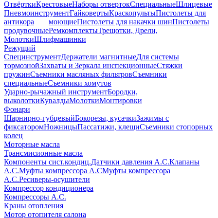
Отвёртки
Крестовые
Наборы отверток
Специальные
Шлицевые
Пневмоинструмент
Гайковерты
Краскопульты
Пистолеты для
антикора
моющие
Пистолеты для накачки шин
Пистолеты
продувочные
Ремкомплекты
Трещотки, Дрели,
Молотки
Шлифмашинки
Режущий
Специнструмент
Держатели магнитные
Для системы
тормозной
Захваты и Зеркала инспекционные
Стяжки
пружин
Съемники масляных фильтров
Съемники
специальные
Съемники хомутов
Ударно-рычажный инструмент
Бородки,
выколотки
Кувалды
Молотки
Монтировки
Фонари
Шарнирно-губцевый
Бокорезы, кусачки
Зажимы с
фиксатором
Ножницы
Пассатижи, клещи
Съемники стопорных
колец
Моторные масла
Трансмисионные масла
Компоненты сист.кондиц.
Датчики давления А.С.
Клапаны
А.С.
Муфты компрессора А.С
Муфты компрессора
А.С.
Ресиверы-осушители
Компрессор кондиционера
Компрессоры А.С.
Краны отопления
Мотор отопителя салона