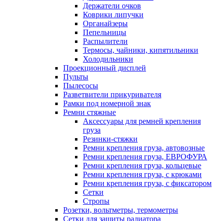
Держатели очков
Коврики липучки
Органайзеры
Пепельницы
Распылители
Термосы, чайники, кипятильники
Холодильники
Проекционный дисплей
Пульты
Пылесосы
Разветвители прикуривателя
Рамки под номерной знак
Ремни стяжные
Аксессуары для ремней крепления
груза
Резинки-стяжки
Ремни крепления груза, автовозные
Ремни крепления груза, ЕВРОФУРА
Ремни крепления груза, кольцевые
Ремни крепления груза, с крюками
Ремни крепления груза, с фиксатором
Сетки
Стропы
Розетки, вольтметры, термометры
Сетки для защиты радиатора