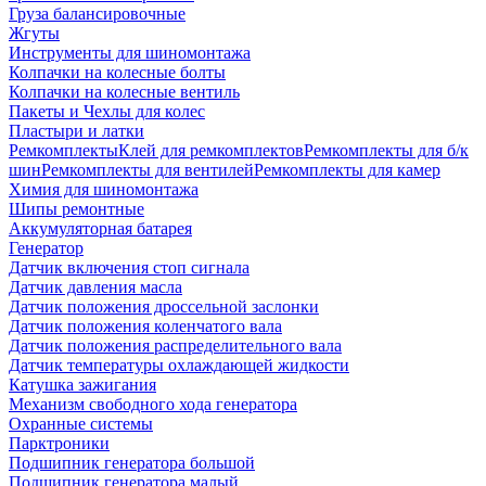
Груза балансировочные
Жгуты
Инструменты для шиномонтажа
Колпачки на колесные болты
Колпачки на колесные вентиль
Пакеты и Чехлы для колес
Пластыри и латки
Ремкомплекты
Клей для ремкомплектов
Ремкомплекты для б/к
шин
Ремкомплекты для вентилей
Ремкомплекты для камер
Химия для шиномонтажа
Шипы ремонтные
Аккумуляторная батарея
Генератор
Датчик включения стоп сигнала
Датчик давления масла
Датчик положения дроссельной заслонки
Датчик положения коленчатого вала
Датчик положения распределительного вала
Датчик температуры охлаждающей жидкости
Катушка зажигания
Механизм свободного хода генератора
Охранные системы
Парктроники
Подшипник генератора большой
Подшипник генератора малый