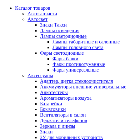
Каталог
товаров
Автозапчасти
Автосвет
Знаки Такси
Лампы освещения
Лампы светодиодные
Лампы габаритные и салонные
Лампы головного света
Фары светодиодные
Фары балки
Фары противотуманные
Фары универсальные
Аксессуары
Адаптер, щетка стеклоочистителя
Аккумуляторы внешние универсальные
Алкотестеры
Ароматизаторы воздуха
Батарейки
Брызговики
Вентиляторы в салон
Держатели телефонов
Зеркала и линзы
Знаки
ЗУ для мобильных устройств