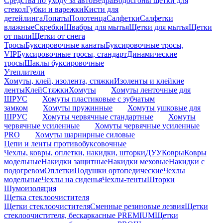
Средства по уходу за авто
Ведра
Водосгоны щетки для
стекол
Губки и варежки
Кисти для
детейлинга
Лопаты
Полотенца
Салфетки
Салфетки
влажные
Скребки
Швабры для мытья
Щетки для мытья
Щетки
от пыли
Щетки от снега
Тросы
Буксировочные канаты
Буксировочные тросы,
VIP
Буксировочные тросы, стандарт
Динамические
тросы
Шаклы буксировочные
Утеплители
Хомуты, клей, изолента, стяжки
Изоленты и клейкие
ленты
Клей
Стяжки
Хомуты
Хомуты ленточные для
ШРУС
Хомуты пластиковые с зубчатым
замком
Хомуты пружинные
Хомуты ушковые для
ШРУС
Хомуты червячные стандартные
Хомуты
червячные усиленные
Хомуты червячные усиленные
PRO
Хомуты шарнирные силовые
Цепи и ленты противобуксовочные
Чехлы, ковры, оплетки, накидки, шторки
ДУУ
Ковры
Ковры
модельные
Накидки защитные
Накидки меховые
Накидки с
подогревом
Оплетки
Подушки ортопедические
Чехлы
модельные
Чехлы на сиденья
Чехлы-тенты
Шторки
Шумоизоляция
Щетка стеклоочистителя
Щетки стеклоочистителя
Сменные резиновые лезвия
Щетки
стеклоочистителя, бескаркасные PREMIUM
Щетки