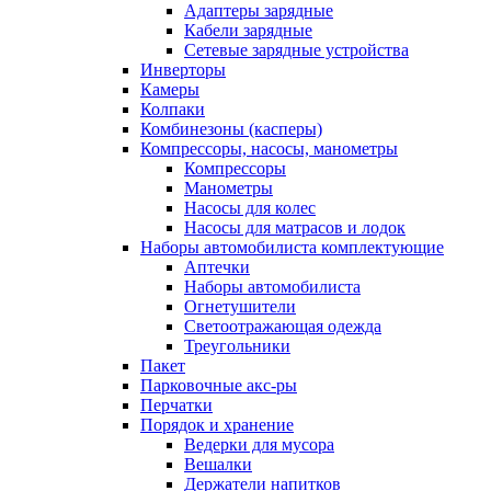
Адаптеры зарядные
Кабели зарядные
Сетевые зарядные устройства
Инверторы
Камеры
Колпаки
Комбинезоны (касперы)
Компрессоры, насосы, манометры
Компрессоры
Манометры
Насосы для колес
Насосы для матрасов и лодок
Наборы автомобилиста комплектующие
Аптечки
Наборы автомобилиста
Огнетушители
Светоотражающая одежда
Треугольники
Пакет
Парковочные акс-ры
Перчатки
Порядок и хранение
Ведерки для мусора
Вешалки
Держатели напитков