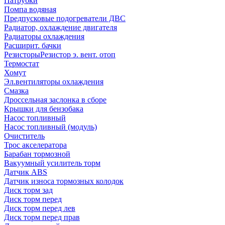
Патрубки
Помпа водяная
Предпусковые подогреватели ДВС
Радиатор, охлаждение двигателя
Радиаторы охлаждения
Расширит. бачки
Резисторы
Резистор э. вент. отоп
Термостат
Хомут
Эл.вентиляторы охлаждения
Смазка
Дроссельная заслонка в сборе
Крышки для бензобака
Насос топливный
Насос топливный (модуль)
Очиститель
Трос акселератора
Барабан тормозной
Вакуумный усилитель торм
Датчик ABS
Датчик износа тормозных колодок
Диск торм зад
Диск торм перед
Диск торм перед лев
Диск торм перед прав