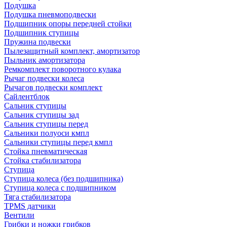
Подушка
Подушка пневмоподвески
Подшипник опоры передней стойки
Подшипник ступицы
Пружина подвески
Пылезащитный комплект, амортизатор
Пыльник амортизатора
Ремкомплект поворотного кулака
Рычаг подвески колеса
Рычагов подвески комплект
Сайлентблок
Сальник ступицы
Сальник ступицы зад
Сальник ступицы перед
Сальники полуоси кмпл
Сальники ступицы перед кмпл
Стойка пневматическая
Стойка стабилизатора
Ступица
Ступица колеса (без подшипника)
Ступица колеса с подшипником
Тяга стабилизатора
TPMS датчики
Вентили
Грибки и ножки грибков