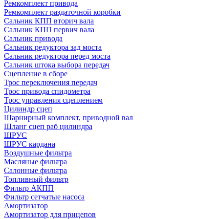
Ремкомплект привода
Ремкомплект раздаточной коробки
Сальник КПП вторич вала
Сальник КПП первич вала
Сальник привода
Сальник редуктора зад моста
Сальник редуктора перед моста
Сальник штока выбора передач
Сцепление в сборе
Трос переключения передач
Трос привода спидометра
Трос управления сцеплением
Цилиндр сцеп
Шарнирный комплект, приводной вал
Шланг сцеп раб цилиндра
ШРУС
ШРУС кардана
Воздушные фильтра
Масляные фильтра
Салонные фильтра
Топливный фильтр
Фильтр АКПП
Фильтр сетчатые насоса
Амортизатор
Амортизатор для прицепов