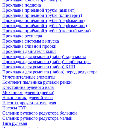
Прокладка поддона
Прокладка приёмной трубы (амиант)
Прокладка приёмной трубы (клингерит)
Прокладка приёмной трубы (перфометал)
Прокладка приёмной трубы (перфометалл)
Прокладка приёмной трубы (слоеный метал)
Прокладка ресивера
Прокладка системы выпуска
Прокладка сливной пробки
Прокладки двигателя кмпл
Прокладки для ремонта (набор) задн моста
Прокладки для ремонта (набор) карбюратора
Прокладки для ремонта (набор) КПП
Прокладки для ремонта (набор) перед редуктора
Уплотнительные элементы
Комплект пыльника рулевой рейки
Крестовина рулевого вала
Механизм рулевой (рейка)
Наконечник рулевой тяги
Насос гидроусилителя руля
Насосы ГУР
Сальник рулевого редуктора большой
Сальник рулевого редуктора малый
Тяга рулевая