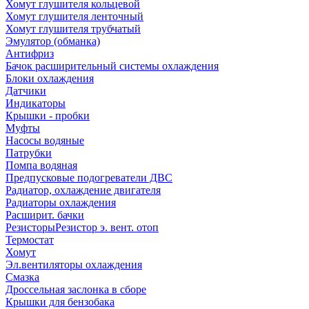
Хомут глушителя кольцевой
Хомут глушителя ленточный
Хомут глушителя трубчатый
Эмулятор (обманка)
Антифриз
Бачок расширительный системы охлаждения
Блоки охлаждения
Датчики
Индикаторы
Крышки - пробки
Муфты
Насосы водяные
Патрубки
Помпа водяная
Предпусковые подогреватели ДВС
Радиатор, охлаждение двигателя
Радиаторы охлаждения
Расширит. бачки
Резисторы
Резистор э. вент. отоп
Термостат
Хомут
Эл.вентиляторы охлаждения
Смазка
Дроссельная заслонка в сборе
Крышки для бензобака