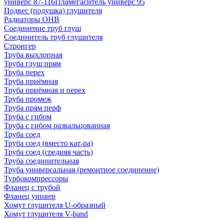
универс 87-116
Пламегаситель универс 95
Подвес (подушка) глушителя
Радиаторы ОНВ
Соединение труб глуш
Соединитель труб глушителя
Стронгер
Труба выхлопная
Труба глуш прям
Труба перех
Труба приёмная
Труба приёмная и перех
Труба промеж
Труба прям перф
Труба с гибом
Труба с гибом развальцованная
Труба соед
Труба соед (вместо кат-ра)
Труба соед (средняя часть)
Труба соединительная
Труба универсальная (ремонтное соединение)
Турбокомпрессоры
Фланец с трубой
Фланец универ
Хомут глушителя U-образный
Хомут глушителя V-band