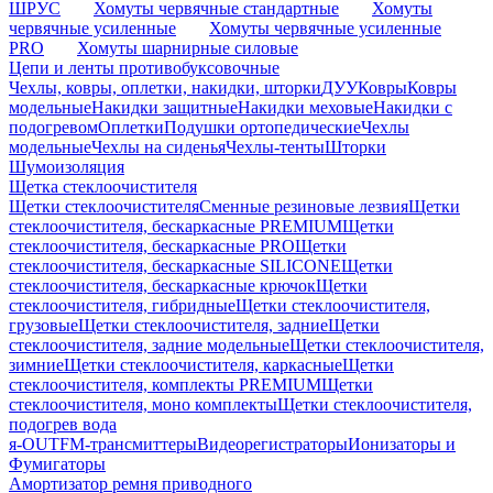
ШРУС
Хомуты червячные стандартные
Хомуты
червячные усиленные
Хомуты червячные усиленные
PRO
Хомуты шарнирные силовые
Цепи и ленты противобуксовочные
Чехлы, ковры, оплетки, накидки, шторки
ДУУ
Ковры
Ковры
модельные
Накидки защитные
Накидки меховые
Накидки с
подогревом
Оплетки
Подушки ортопедические
Чехлы
модельные
Чехлы на сиденья
Чехлы-тенты
Шторки
Шумоизоляция
Щетка стеклоочистителя
Щетки стеклоочистителя
Сменные резиновые лезвия
Щетки
стеклоочистителя, бескаркасные PREMIUM
Щетки
стеклоочистителя, бескаркасные PRO
Щетки
стеклоочистителя, бескаркасные SILICONE
Щетки
стеклоочистителя, бескаркасные крючок
Щетки
стеклоочистителя, гибридные
Щетки стеклоочистителя,
грузовые
Щетки стеклоочистителя, задние
Щетки
стеклоочистителя, задние модельные
Щетки стеклоочистителя,
зимние
Щетки стеклоочистителя, каркасные
Щетки
стеклоочистителя, комплекты PREMIUM
Щетки
стеклоочистителя, моно комплекты
Щетки стеклоочистителя,
подогрев вода
я-OUT
FM-трансмиттеры
Видеорегистраторы
Ионизаторы и
Фумигаторы
Амортизатор ремня приводного