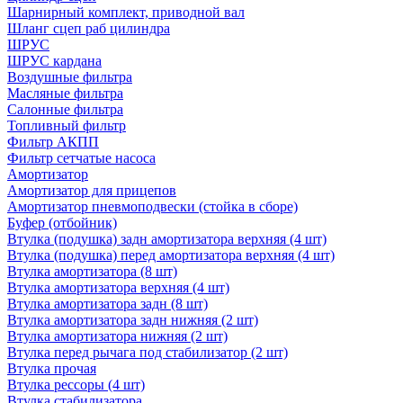
Шарнирный комплект, приводной вал
Шланг сцеп раб цилиндра
ШРУС
ШРУС кардана
Воздушные фильтра
Масляные фильтра
Салонные фильтра
Топливный фильтр
Фильтр АКПП
Фильтр сетчатые насоса
Амортизатор
Амортизатор для прицепов
Амортизатор пневмоподвески (стойка в сборе)
Буфер (отбойник)
Втулка (подушка) задн амортизатора верхняя (4 шт)
Втулка (подушка) перед амортизатора верхняя (4 шт)
Втулка амортизатора (8 шт)
Втулка амортизатора верхняя (4 шт)
Втулка амортизатора задн (8 шт)
Втулка амортизатора задн нижняя (2 шт)
Втулка амортизатора нижняя (2 шт)
Втулка перед рычага под стабилизатор (2 шт)
Втулка прочая
Втулка рессоры (4 шт)
Втулка стабилизатора