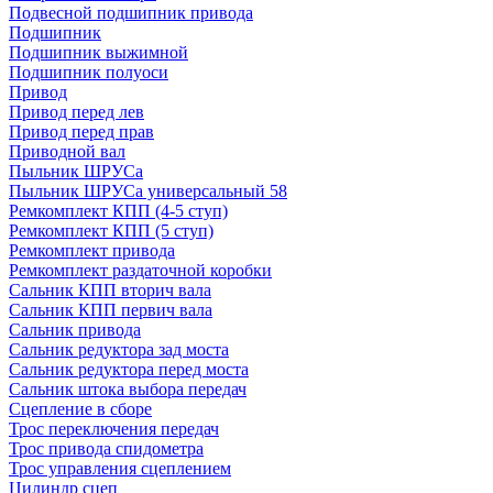
Подвесной подшипник привода
Подшипник
Подшипник выжимной
Подшипник полуоси
Привод
Привод перед лев
Привод перед прав
Приводной вал
Пыльник ШРУСа
Пыльник ШРУСа универсальный 58
Ремкомплект КПП (4-5 ступ)
Ремкомплект КПП (5 ступ)
Ремкомплект привода
Ремкомплект раздаточной коробки
Сальник КПП вторич вала
Сальник КПП первич вала
Сальник привода
Сальник редуктора зад моста
Сальник редуктора перед моста
Сальник штока выбора передач
Сцепление в сборе
Трос переключения передач
Трос привода спидометра
Трос управления сцеплением
Цилиндр сцеп