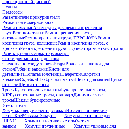
Проекционный дисплей
Пульты
Пылесосы
Разветвители прикуривателя
Рамки под номерной знак
Ремни стяжные
Аксессуары для ремней крепления
груза
Резинки-стяжки
Ремни крепления груза,
автовозные
Ремни крепления груза, ЕВРОФУРА
Ремни
крепления груза, кольцевые
Ремни крепления груза, с
крюками
Ремни крепления груза, с фиксатором
Сетки
Стропы
Розетки, вольтметры, термометры
Сетки для защиты радиатора
Средства по уходу за авто
Ведра
Водосгоны щетки для
стекол
Губки и варежки
Кисти для
детейлинга
Лопаты
Полотенца
Салфетки
Салфетки
влажные
Скребки
Швабры для мытья
Щетки для мытья
Щетки
от пыли
Щетки от снега
Тросы
Буксировочные канаты
Буксировочные тросы,
VIP
Буксировочные тросы, стандарт
Динамические
тросы
Шаклы буксировочные
Утеплители
Хомуты, клей, изолента, стяжки
Изоленты и клейкие
ленты
Клей
Стяжки
Хомуты
Хомуты ленточные для
ШРУС
Хомуты пластиковые с зубчатым
замком
Хомуты пружинные
Хомуты ушковые для