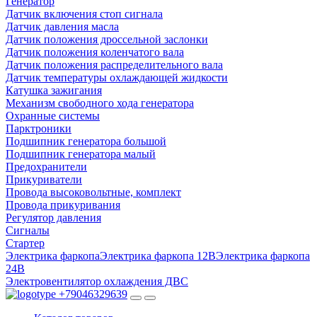
Генератор
Датчик включения стоп сигнала
Датчик давления масла
Датчик положения дроссельной заслонки
Датчик положения коленчатого вала
Датчик положения распределительного вала
Датчик температуры охлаждающей жидкости
Катушка зажигания
Механизм свободного хода генератора
Охранные системы
Парктроники
Подшипник генератора большой
Подшипник генератора малый
Предохранители
Прикуриватели
Провода высоковольтные, комплект
Провода прикуривания
Регулятор давления
Сигналы
Стартер
Электрика фаркопа
Электрика фаркопа 12В
Электрика фаркопа
24В
Электровентилятор охлаждения ДВС
+79046329639