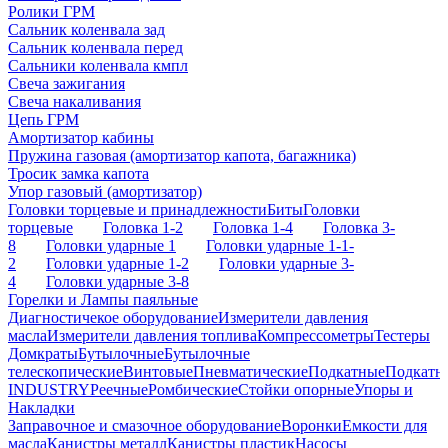
Ролики ГРМ
Сальник коленвала зад
Сальник коленвала перед
Сальники коленвала кмпл
Свеча зажигания
Свеча накаливания
Цепь ГРМ
Амортизатор кабины
Пружина газовая (амортизатор капота, багажника)
Тросик замка капота
Упор газовый (амортизатор)
Головки торцевые и принадлежности
Биты
Головки
торцевые
Головка 1-2
Головка 1-4
Головка 3-
8
Головки ударные 1
Головки ударные 1-1-
2
Головки ударные 1-2
Головки ударные 3-
4
Головки ударные 3-8
Горелки и Лампы паяльные
Диагностичекое оборудование
Измерители давления
масла
Измерители давления топлива
Компрессометры
Тестеры
Домкраты
Бутылочные
Бутылочные
телескопические
Винтовые
Пневматические
Подкатные
Подкатн
INDUSTRY
Реечные
Ромбические
Стойки опорные
Упоры и
Накладки
Заправочное и смазочное оборудование
Воронки
Емкости для
масла
Канистры металл
Канистры пластик
Насосы