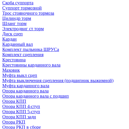
Скоба суппорта
Суппорт тормозной
Трос стояночного тормоза
Цилиндр торм
Шланг торм
Электродвиг ст торм
Диск сцеп
Кардан
Карданный вал
Комплект пыльника ШРУСа
Комплект сцепления
Крестовина
Крестовины карданного вала
Маховик
Муфта выкл сцеп
Муфта выключения сцепления (подшипник выжимной)
Муфта карданного вала
Опора карданного вала
Опора карданного вала с подшип
Опора КПП
Опора КПП 4-ступ
Опора КПП 5-ступ
Опора КПП задн
Опора РКП
Опора РКП в сборе