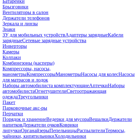
Батарейки
Брызговики
Вентиляторы в салон
Держатели телефонов
Зеркала и линзы
Знаки
ЗУ для мобильных устройств
Адаптеры зарядные
Кабели
зарядные
Сетевые зарядные устройства
Инверторы
Камеры
Колпаки
Комбинезоны (касперы)
Компрессоры, насосы,
манометры
Компрессоры
Манометры
Насосы для колес
Насосы
для матрасов и лодок
Наборы автомобилиста комплектующие
Аптечки
Наборы
автомобилиста
Огнетушители
Светоотражающая
одежда
Треугольники
Пакет
Парковочные акс-ры
Перчатки
Порядок и хранение
Ведерки для мусора
Вешалки
Держатели
напитков
Держатели очков
Коврики
липучки
Органайзеры
Пепельницы
Распылители
Термосы,
чайники, кипятильники
Холодильники