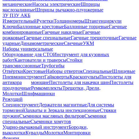
механические
Насосы электрические
Шприцы
маслозаливные
Шприцы рычажно-плунжерные
ЗУ ПЗУ АКБ
Измерительный
Рулетки
Толщиномеры
Штангенциркули
Ключи
Баллонные крестовые
Баллонные торцевые
Гаечные
комбинированные
Гаечные накидные
Гаечные
рожковые
Гаечные специальные
Гаечные трещоточные
Гаечные
ударные
Динамометрические
Свечные
УКМ
Наборы универсальные
Оборудование для СТО
Инструмент для кузовных
работ
Кантователи и траверсы
Стойки
трансмиссионные
Трубогибы
Отвёртки
Крестовые
Наборы отверток
Специальные
Шлицевые
Пневмоинструмент
Гайковерты
Краскопульты
Пистолеты для
антикора
моющие
Пистолеты для накачки шин
Пистолеты
продувочные
Ремкомплекты
Трещотки, Дрели,
Молотки
Шлифмашинки
Режущий
Специнструмент
Держатели магнитные
Для системы
тормозной
Захваты и Зеркала инспекционные
Стяжки
пружин
Съемники масляных фильтров
Съемники
специальные
Съемники хомутов
Ударно-рычажный инструмент
Бородки,
выколотки
Кувалды
Молотки
Монтировки
Фонари