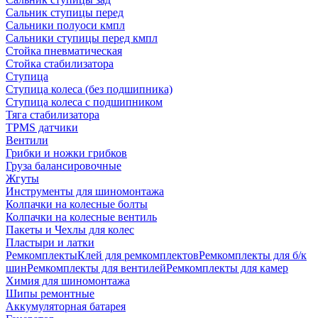
Сальник ступицы перед
Сальники полуоси кмпл
Сальники ступицы перед кмпл
Стойка пневматическая
Стойка стабилизатора
Ступица
Ступица колеса (без подшипника)
Ступица колеса с подшипником
Тяга стабилизатора
TPMS датчики
Вентили
Грибки и ножки грибков
Груза балансировочные
Жгуты
Инструменты для шиномонтажа
Колпачки на колесные болты
Колпачки на колесные вентиль
Пакеты и Чехлы для колес
Пластыри и латки
Ремкомплекты
Клей для ремкомплектов
Ремкомплекты для б/к
шин
Ремкомплекты для вентилей
Ремкомплекты для камер
Химия для шиномонтажа
Шипы ремонтные
Аккумуляторная батарея