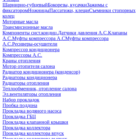
Шарнирно-губцевый
Бокорезы, кусачки
Зажимы с
фиксатором
Ножницы
Пассатижи, клещи
Съемники стопорных
колец
Моторные масла
Трансмисионные масла
Компоненты сист.кондиц.
Датчики давления А.С.
Клапаны
А.С.
Муфты компрессора А.С
Муфты компрессора
А.С.
Ресиверы-осушители
Компрессор кондиционера
Компрессоры А.С.
Краны отопления
Мотор отопителя салона
Радиатор кондиционера (конденсор)
Радиаторы кондиционера
Радиаторы отопления
Теплообменник, отопление салона
Эл.вентиляторы отопления
Набор прокладок
Пробка поддона
Прокладка водяного насоса
Прокладка ГБЦ
Прокладка клапанной крышки
Прокладка коллектора
Прокладка коллектора впуск
Прокладка коллектора выпуск