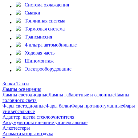
Система охлаждения
Смазки
Топливная система
Тормозная система
Трансмиссия
Фильтра автомобильные
Ходовая часть
Шиномонтаж
Электрооборудование
Знаки Такси
Лампы освещения
Лампы светодиодные
Лампы габаритные и салонные
Лампы
головного света
Фары светодиодные
Фары балки
Фары противотуманные
Фары
универсальные
Адаптер, щетка стеклоочистителя
Аккумуляторы внешние универсальные
Алкотестеры
Ароматизаторы воздуха