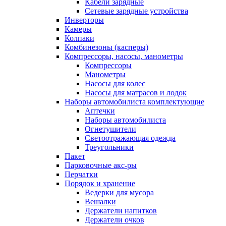
Кабели зарядные
Сетевые зарядные устройства
Инверторы
Камеры
Колпаки
Комбинезоны (касперы)
Компрессоры, насосы, манометры
Компрессоры
Манометры
Насосы для колес
Насосы для матрасов и лодок
Наборы автомобилиста комплектующие
Аптечки
Наборы автомобилиста
Огнетушители
Светоотражающая одежда
Треугольники
Пакет
Парковочные акс-ры
Перчатки
Порядок и хранение
Ведерки для мусора
Вешалки
Держатели напитков
Держатели очков