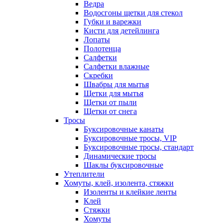
Ведра
Водосгоны щетки для стекол
Губки и варежки
Кисти для детейлинга
Лопаты
Полотенца
Салфетки
Салфетки влажные
Скребки
Швабры для мытья
Щетки для мытья
Щетки от пыли
Щетки от снега
Тросы
Буксировочные канаты
Буксировочные тросы, VIP
Буксировочные тросы, стандарт
Динамические тросы
Шаклы буксировочные
Утеплители
Хомуты, клей, изолента, стяжки
Изоленты и клейкие ленты
Клей
Стяжки
Хомуты