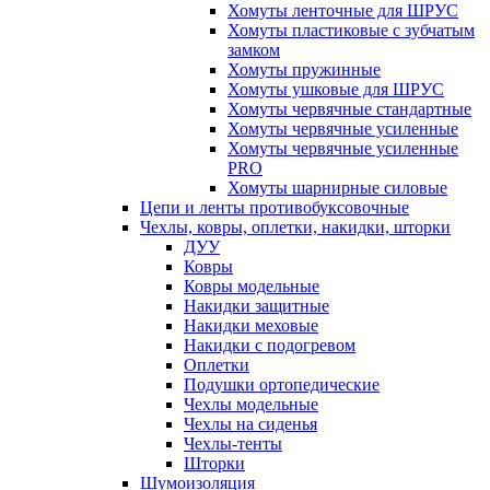
Хомуты ленточные для ШРУС
Хомуты пластиковые с зубчатым
замком
Хомуты пружинные
Хомуты ушковые для ШРУС
Хомуты червячные стандартные
Хомуты червячные усиленные
Хомуты червячные усиленные
PRO
Хомуты шарнирные силовые
Цепи и ленты противобуксовочные
Чехлы, ковры, оплетки, накидки, шторки
ДУУ
Ковры
Ковры модельные
Накидки защитные
Накидки меховые
Накидки с подогревом
Оплетки
Подушки ортопедические
Чехлы модельные
Чехлы на сиденья
Чехлы-тенты
Шторки
Шумоизоляция