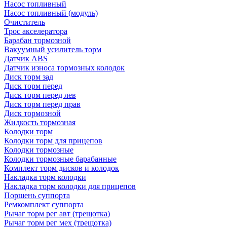
Насос топливный
Насос топливный (модуль)
Очиститель
Трос акселератора
Барабан тормозной
Вакуумный усилитель торм
Датчик ABS
Датчик износа тормозных колодок
Диск торм зад
Диск торм перед
Диск торм перед лев
Диск торм перед прав
Диск тормозной
Жидкость тормозная
Колодки торм
Колодки торм для прицепов
Колодки тормозные
Колодки тормозные барабанные
Комплект торм дисков и колодок
Накладка торм колодки
Накладка торм колодки для прицепов
Поршень суппорта
Ремкомплект суппорта
Рычаг торм рег авт (трещотка)
Рычаг торм рег мех (трещотка)