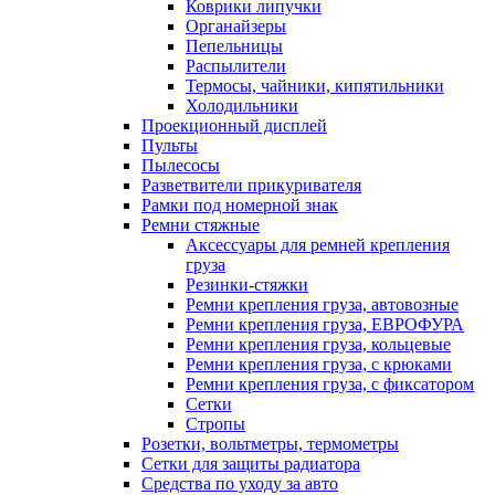
Коврики липучки
Органайзеры
Пепельницы
Распылители
Термосы, чайники, кипятильники
Холодильники
Проекционный дисплей
Пульты
Пылесосы
Разветвители прикуривателя
Рамки под номерной знак
Ремни стяжные
Аксессуары для ремней крепления
груза
Резинки-стяжки
Ремни крепления груза, автовозные
Ремни крепления груза, ЕВРОФУРА
Ремни крепления груза, кольцевые
Ремни крепления груза, с крюками
Ремни крепления груза, с фиксатором
Сетки
Стропы
Розетки, вольтметры, термометры
Сетки для защиты радиатора
Средства по уходу за авто