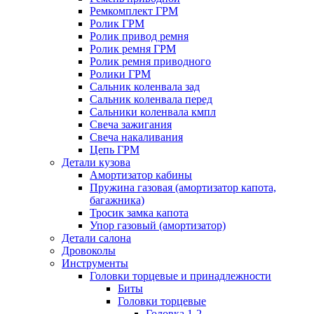
Ремкомплект ГРМ
Ролик ГРМ
Ролик привод ремня
Ролик ремня ГРМ
Ролик ремня приводного
Ролики ГРМ
Сальник коленвала зад
Сальник коленвала перед
Сальники коленвала кмпл
Свеча зажигания
Свеча накаливания
Цепь ГРМ
Детали кузова
Амортизатор кабины
Пружина газовая (амортизатор капота,
багажника)
Тросик замка капота
Упор газовый (амортизатор)
Детали салона
Дровоколы
Инструменты
Головки торцевые и принадлежности
Биты
Головки торцевые
Головка 1-2