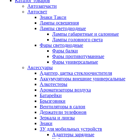
Каталог
товаров
Автозапчасти
Автосвет
Знаки Такси
Лампы освещения
Лампы светодиодные
Лампы габаритные и салонные
Лампы головного света
Фары светодиодные
Фары балки
Фары противотуманные
Фары универсальные
Аксессуары
Адаптер, щетка стеклоочистителя
Аккумуляторы внешние универсальные
Алкотестеры
Ароматизаторы воздуха
Батарейки
Брызговики
Вентиляторы в салон
Держатели телефонов
Зеркала и линзы
Знаки
ЗУ для мобильных устройств
Адаптеры зарядные