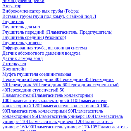
Чехол рулевой рейки
Актуатор
Виброкомпенсатор вых трубы (Гофра)
Вставка трубы глуш под хомут, с гайкой под Л
Глушитель
Глушитель для мтз
Глушитель передний (Пламегаситель, Предглушитель)
Глушитель средний (Резонатор)
Глушитель универс
Гофрированная труба, выхлопная система
Датчик абсолютного давления воздуха
Датчик лямбда-зонд
Интеркулер
Кронштейн
Муфта глушителя соединительная
Переходники
Переходник 40
Переходник 45
Переходник
50
Переходник 55
Переходник 60
Переходник ступенчатый
40
Переходник ступенчатый 50
Пламягасители
Пламегаситель коллекторный
100
Пламегаситель коллекторный 110
Пламегаситель
коллекторный 120
Пламегаситель коллекторный 160-
90
Пламегаситель коллекторный 90
Пламегаситель
коллекторный 95
Пламегаситель универс 100
Пламегаситель
универс 110
Пламегаситель универс 120
Пламегаситель
универс 160-90
Пламегаситель универс 170-105
Пламегаситель