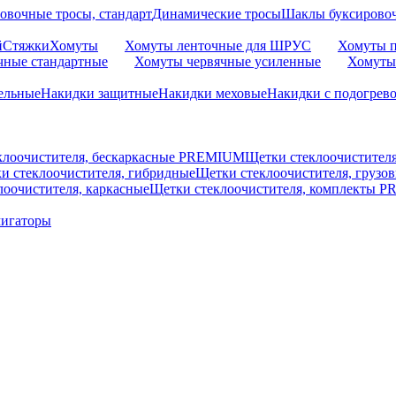
овочные тросы, стандарт
Динамические тросы
Шаклы буксирово
й
Стяжки
Хомуты
Хомуты ленточные для ШРУС
Хомуты п
чные стандартные
Хомуты червячные усиленные
Хомуты
ельные
Накидки защитные
Накидки меховые
Накидки с подогрев
клоочистителя, бескаркасные PREMIUM
Щетки стеклоочистител
и стеклоочистителя, гибридные
Щетки стеклоочистителя, грузо
лоочистителя, каркасные
Щетки стеклоочистителя, комплекты 
мигаторы