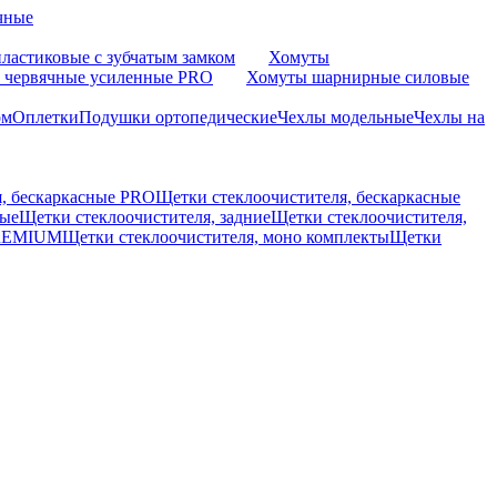
чные
ластиковые с зубчатым замком
Хомуты
 червячные усиленные PRO
Хомуты шарнирные силовые
ом
Оплетки
Подушки ортопедические
Чехлы модельные
Чехлы на
я, бескаркасные PRO
Щетки стеклоочистителя, бескаркасные
вые
Щетки стеклоочистителя, задние
Щетки стеклоочистителя,
PREMIUM
Щетки стеклоочистителя, моно комплекты
Щетки