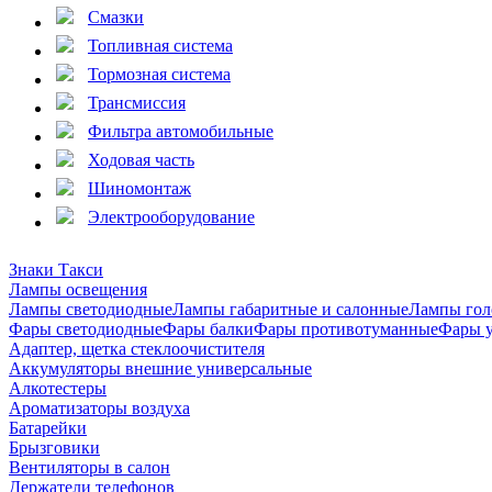
Смазки
Топливная система
Тормозная система
Трансмиссия
Фильтра автомобильные
Ходовая часть
Шиномонтаж
Электрооборудование
Знаки Такси
Лампы освещения
Лампы светодиодные
Лампы габаритные и салонные
Лампы гол
Фары светодиодные
Фары балки
Фары противотуманные
Фары 
Адаптер, щетка стеклоочистителя
Аккумуляторы внешние универсальные
Алкотестеры
Ароматизаторы воздуха
Батарейки
Брызговики
Вентиляторы в салон
Держатели телефонов