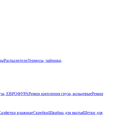
цы
Распылители
Термосы, чайники,
руза, ЕВРОФУРА
Ремни крепления груза, кольцевые
Ремни
Салфетки влажные
Скребки
Швабры для мытья
Щетки для