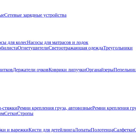
ые
Сетевые зарядные устройства
сы для колес
Насосы для матрасов и лодок
обилиста
Огнетушители
Светоотражающая одежда
Треугольники
питков
Держатели очков
Коврики липучки
Органайзеры
Пепельни
и-стяжки
Ремни крепления груза, автовозные
Ремни крепления г
ом
Сетки
Стропы
бки и варежки
Кисти для детейлинга
Лопаты
Полотенца
Салфетки