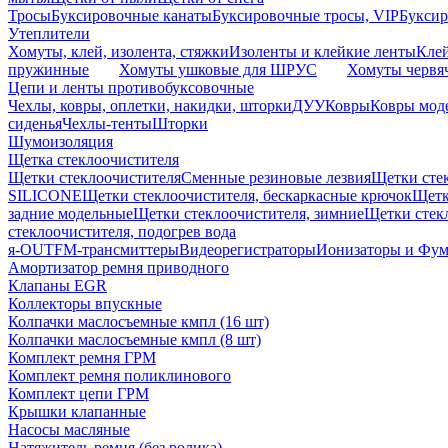
Тросы
Буксировочные канаты
Буксировочные тросы, VIP
Буксир
Утеплители
Хомуты, клей, изолента, стяжки
Изоленты и клейкие ленты
Кле
пружинные
Хомуты ушковые для ШРУС
Хомуты червя
Цепи и ленты противобуксовочные
Чехлы, ковры, оплетки, накидки, шторки
ДУУ
Ковры
Ковры мод
сиденья
Чехлы-тенты
Шторки
Шумоизоляция
Щетка стеклоочистителя
Щетки стеклоочистителя
Сменные резиновые лезвия
Щетки сте
SILICONE
Щетки стеклоочистителя, бескаркасные крючок
Щетк
задние модельные
Щетки стеклоочистителя, зимние
Щетки стек
стеклоочистителя, подогрев вода
я-OUT
FM-трансмиттеры
Видеорегистраторы
Ионизаторы и Фу
Амортизатор ремня приводного
Клапаны EGR
Коллекторы впускные
Колпачки маслосъемные кмпл (16 шт)
Колпачки маслосъемные кмпл (8 шт)
Комплект ремня ГРМ
Комплект ремня поликлинового
Комплект цепи ГРМ
Крышки клапанные
Насосы масляные
Натяжитель ремня (без ролика)