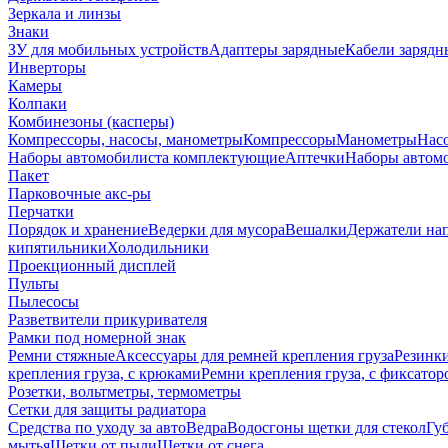
Зеркала и линзы
Знаки
ЗУ для мобильных устройств
Адаптеры зарядные
Кабели зарядн
Инверторы
Камеры
Колпаки
Комбинезоны (касперы)
Компрессоры, насосы, манометры
Компрессоры
Манометры
Насо
Наборы автомобилиста комплектующие
Аптечки
Наборы автом
Пакет
Парковочные акс-ры
Перчатки
Порядок и хранение
Ведерки для мусора
Вешалки
Держатели на
кипятильники
Холодильники
Проекционный дисплей
Пульты
Пылесосы
Разветвители прикуривателя
Рамки под номерной знак
Ремни стяжные
Аксессуары для ремней крепления груза
Резинк
крепления груза, с крюками
Ремни крепления груза, с фиксатор
Розетки, вольтметры, термометры
Сетки для защиты радиатора
Средства по уходу за авто
Ведра
Водосгоны щетки для стекол
Гу
мытья
Щетки от пыли
Щетки от снега