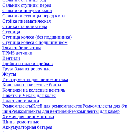
Сальник ступицы перед
Сальники полуоси кмпл
Сальники ступицы перед кмпл
Стойка пневматическая
Стойка стабилизатора
Ступица
Ступица колеса (без подшипника)
Ступица колеса с подшипником
Тяга стабилизатора
TPMS датчики
Вентили
Грибки и ножки грибков
Груза балансировочные
Жгуты
Инструменты для шиномонтажа
Колпачки на колесные болты
Колпачки на колесные вентиль
Пакеты и Чехлы для колес
Пластыри и латки
Ремкомплекты
Клей для ремкомплектов
Ремкомплекты для б/к
шин
Ремкомплекты для вентилей
Ремкомплекты для камер
Химия для шиномонтажа
Шипы ремонтные
Аккумуляторная батарея