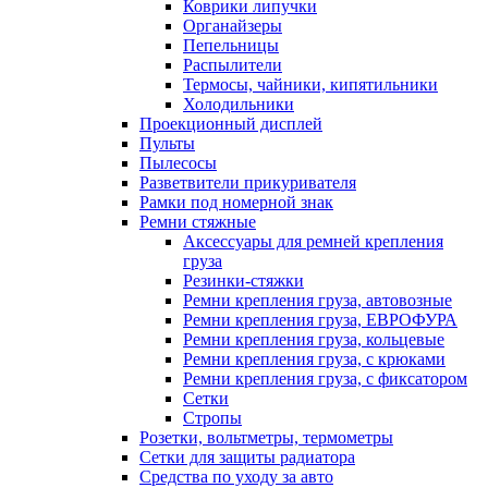
Коврики липучки
Органайзеры
Пепельницы
Распылители
Термосы, чайники, кипятильники
Холодильники
Проекционный дисплей
Пульты
Пылесосы
Разветвители прикуривателя
Рамки под номерной знак
Ремни стяжные
Аксессуары для ремней крепления
груза
Резинки-стяжки
Ремни крепления груза, автовозные
Ремни крепления груза, ЕВРОФУРА
Ремни крепления груза, кольцевые
Ремни крепления груза, с крюками
Ремни крепления груза, с фиксатором
Сетки
Стропы
Розетки, вольтметры, термометры
Сетки для защиты радиатора
Средства по уходу за авто