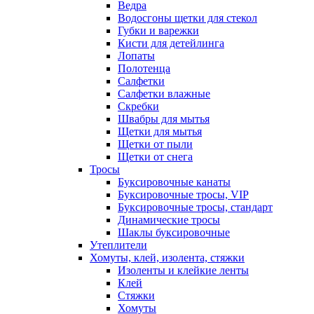
Ведра
Водосгоны щетки для стекол
Губки и варежки
Кисти для детейлинга
Лопаты
Полотенца
Салфетки
Салфетки влажные
Скребки
Швабры для мытья
Щетки для мытья
Щетки от пыли
Щетки от снега
Тросы
Буксировочные канаты
Буксировочные тросы, VIP
Буксировочные тросы, стандарт
Динамические тросы
Шаклы буксировочные
Утеплители
Хомуты, клей, изолента, стяжки
Изоленты и клейкие ленты
Клей
Стяжки
Хомуты