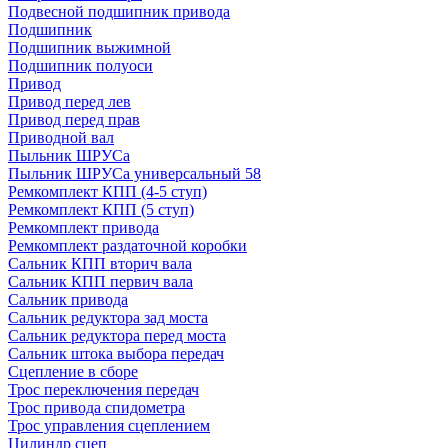
Подвесной подшипник привода
Подшипник
Подшипник выжимной
Подшипник полуоси
Привод
Привод перед лев
Привод перед прав
Приводной вал
Пыльник ШРУСа
Пыльник ШРУСа универсальный 58
Ремкомплект КПП (4-5 ступ)
Ремкомплект КПП (5 ступ)
Ремкомплект привода
Ремкомплект раздаточной коробки
Сальник КПП вторич вала
Сальник КПП первич вала
Сальник привода
Сальник редуктора зад моста
Сальник редуктора перед моста
Сальник штока выбора передач
Сцепление в сборе
Трос переключения передач
Трос привода спидометра
Трос управления сцеплением
Цилиндр сцеп