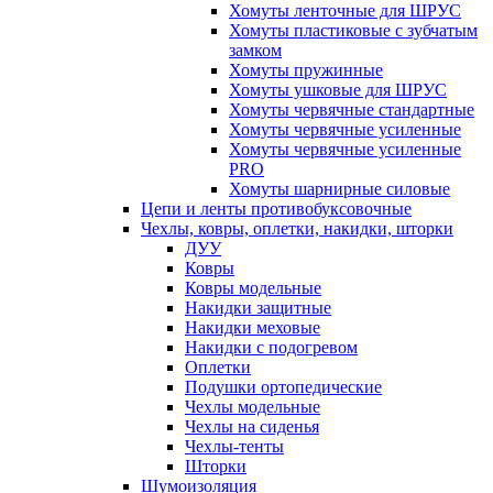
Хомуты ленточные для ШРУС
Хомуты пластиковые с зубчатым
замком
Хомуты пружинные
Хомуты ушковые для ШРУС
Хомуты червячные стандартные
Хомуты червячные усиленные
Хомуты червячные усиленные
PRO
Хомуты шарнирные силовые
Цепи и ленты противобуксовочные
Чехлы, ковры, оплетки, накидки, шторки
ДУУ
Ковры
Ковры модельные
Накидки защитные
Накидки меховые
Накидки с подогревом
Оплетки
Подушки ортопедические
Чехлы модельные
Чехлы на сиденья
Чехлы-тенты
Шторки
Шумоизоляция