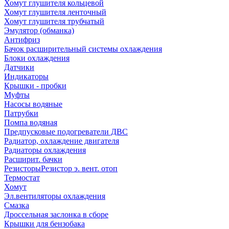
Хомут глушителя кольцевой
Хомут глушителя ленточный
Хомут глушителя трубчатый
Эмулятор (обманка)
Антифриз
Бачок расширительный системы охлаждения
Блоки охлаждения
Датчики
Индикаторы
Крышки - пробки
Муфты
Насосы водяные
Патрубки
Помпа водяная
Предпусковые подогреватели ДВС
Радиатор, охлаждение двигателя
Радиаторы охлаждения
Расширит. бачки
Резисторы
Резистор э. вент. отоп
Термостат
Хомут
Эл.вентиляторы охлаждения
Смазка
Дроссельная заслонка в сборе
Крышки для бензобака