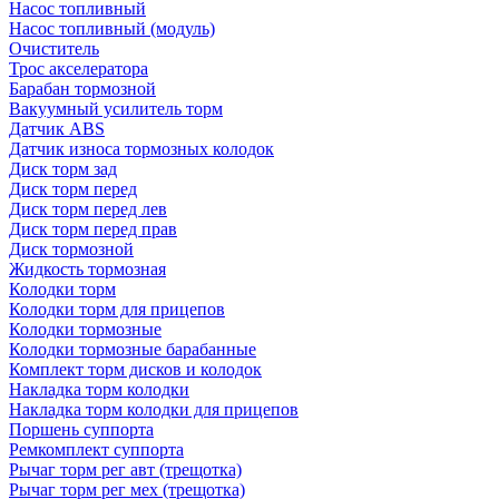
Насос топливный
Насос топливный (модуль)
Очиститель
Трос акселератора
Барабан тормозной
Вакуумный усилитель торм
Датчик ABS
Датчик износа тормозных колодок
Диск торм зад
Диск торм перед
Диск торм перед лев
Диск торм перед прав
Диск тормозной
Жидкость тормозная
Колодки торм
Колодки торм для прицепов
Колодки тормозные
Колодки тормозные барабанные
Комплект торм дисков и колодок
Накладка торм колодки
Накладка торм колодки для прицепов
Поршень суппорта
Ремкомплект суппорта
Рычаг торм рег авт (трещотка)
Рычаг торм рег мех (трещотка)