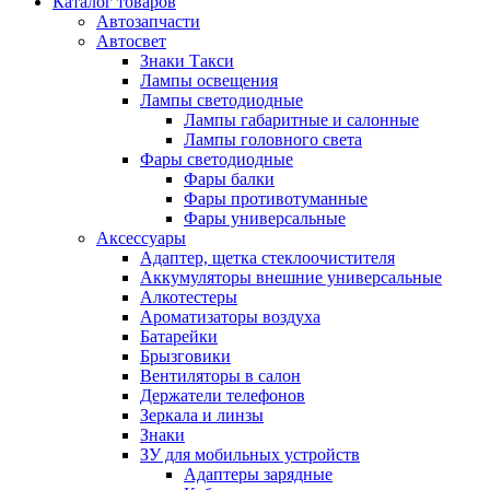
Каталог
товаров
Автозапчасти
Автосвет
Знаки Такси
Лампы освещения
Лампы светодиодные
Лампы габаритные и салонные
Лампы головного света
Фары светодиодные
Фары балки
Фары противотуманные
Фары универсальные
Аксессуары
Адаптер, щетка стеклоочистителя
Аккумуляторы внешние универсальные
Алкотестеры
Ароматизаторы воздуха
Батарейки
Брызговики
Вентиляторы в салон
Держатели телефонов
Зеркала и линзы
Знаки
ЗУ для мобильных устройств
Адаптеры зарядные