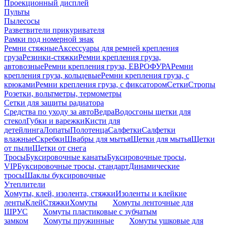
Проекционный дисплей
Пульты
Пылесосы
Разветвители прикуривателя
Рамки под номерной знак
Ремни стяжные
Аксессуары для ремней крепления
груза
Резинки-стяжки
Ремни крепления груза,
автовозные
Ремни крепления груза, ЕВРОФУРА
Ремни
крепления груза, кольцевые
Ремни крепления груза, с
крюками
Ремни крепления груза, с фиксатором
Сетки
Стропы
Розетки, вольтметры, термометры
Сетки для защиты радиатора
Средства по уходу за авто
Ведра
Водосгоны щетки для
стекол
Губки и варежки
Кисти для
детейлинга
Лопаты
Полотенца
Салфетки
Салфетки
влажные
Скребки
Швабры для мытья
Щетки для мытья
Щетки
от пыли
Щетки от снега
Тросы
Буксировочные канаты
Буксировочные тросы,
VIP
Буксировочные тросы, стандарт
Динамические
тросы
Шаклы буксировочные
Утеплители
Хомуты, клей, изолента, стяжки
Изоленты и клейкие
ленты
Клей
Стяжки
Хомуты
Хомуты ленточные для
ШРУС
Хомуты пластиковые с зубчатым
замком
Хомуты пружинные
Хомуты ушковые для