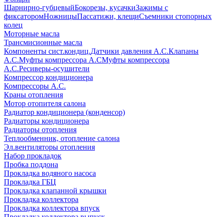
Шарнирно-губцевый
Бокорезы, кусачки
Зажимы с
фиксатором
Ножницы
Пассатижи, клещи
Съемники стопорных
колец
Моторные масла
Трансмисионные масла
Компоненты сист.кондиц.
Датчики давления А.С.
Клапаны
А.С.
Муфты компрессора А.С
Муфты компрессора
А.С.
Ресиверы-осушители
Компрессор кондиционера
Компрессоры А.С.
Краны отопления
Мотор отопителя салона
Радиатор кондиционера (конденсор)
Радиаторы кондиционера
Радиаторы отопления
Теплообменник, отопление салона
Эл.вентиляторы отопления
Набор прокладок
Пробка поддона
Прокладка водяного насоса
Прокладка ГБЦ
Прокладка клапанной крышки
Прокладка коллектора
Прокладка коллектора впуск
Прокладка коллектора выпуск