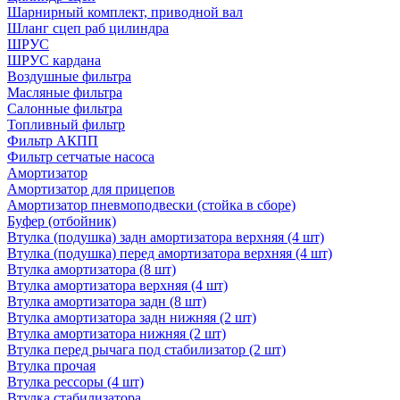
Шарнирный комплект, приводной вал
Шланг сцеп раб цилиндра
ШРУС
ШРУС кардана
Воздушные фильтра
Масляные фильтра
Салонные фильтра
Топливный фильтр
Фильтр АКПП
Фильтр сетчатые насоса
Амортизатор
Амортизатор для прицепов
Амортизатор пневмоподвески (стойка в сборе)
Буфер (отбойник)
Втулка (подушка) задн амортизатора верхняя (4 шт)
Втулка (подушка) перед амортизатора верхняя (4 шт)
Втулка амортизатора (8 шт)
Втулка амортизатора верхняя (4 шт)
Втулка амортизатора задн (8 шт)
Втулка амортизатора задн нижняя (2 шт)
Втулка амортизатора нижняя (2 шт)
Втулка перед рычага под стабилизатор (2 шт)
Втулка прочая
Втулка рессоры (4 шт)
Втулка стабилизатора