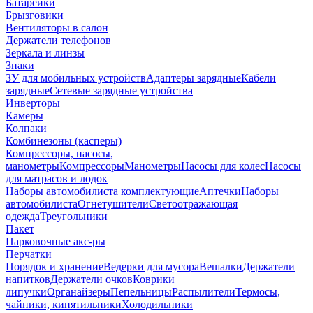
Батарейки
Брызговики
Вентиляторы в салон
Держатели телефонов
Зеркала и линзы
Знаки
ЗУ для мобильных устройств
Адаптеры зарядные
Кабели
зарядные
Сетевые зарядные устройства
Инверторы
Камеры
Колпаки
Комбинезоны (касперы)
Компрессоры, насосы,
манометры
Компрессоры
Манометры
Насосы для колес
Насосы
для матрасов и лодок
Наборы автомобилиста комплектующие
Аптечки
Наборы
автомобилиста
Огнетушители
Светоотражающая
одежда
Треугольники
Пакет
Парковочные акс-ры
Перчатки
Порядок и хранение
Ведерки для мусора
Вешалки
Держатели
напитков
Держатели очков
Коврики
липучки
Органайзеры
Пепельницы
Распылители
Термосы,
чайники, кипятильники
Холодильники