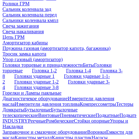
Ролики ГРМ
Сальник коленвала зад
Сальник коленвала перед
Сальники коленвала кмпл
Свеча зажигания
Свеча накаливания
Цепь ГРМ
Амортизатор кабины
Пружина газовая (амортизатор капота, багажника)
Тросик замка капота
Упор газовый (амортизатор)
Головки торцевые и принадлежности
Биты
Головки
торцевые
Головка 1-2
Головка 1-4
Головка 3-
8
Головки ударные 1
Головки ударные 1-1-
2
Головки ударные 1-2
Головки ударные 3-
4
Головки ударные 3-8
Горелки и Лампы паяльные
Диагностичекое оборудование
Измерители давления
масла
Измерители давления топлива
Компрессометры
Тестеры
Домкраты
Бутылочные
Бутылочные
телескопические
Винтовые
Пневматические
Подкатные
Подкатн
INDUSTRY
Реечные
Ромбические
Стойки опорные
Упоры и
Накладки
Заправочное и смазочное оборудование
Воронки
Емкости для
масла
Канистры металл
Канистры пластик
Насосы