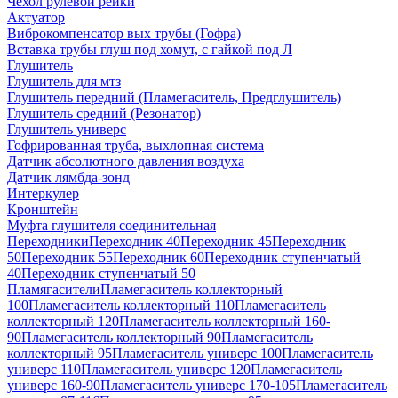
Чехол рулевой рейки
Актуатор
Виброкомпенсатор вых трубы (Гофра)
Вставка трубы глуш под хомут, с гайкой под Л
Глушитель
Глушитель для мтз
Глушитель передний (Пламегаситель, Предглушитель)
Глушитель средний (Резонатор)
Глушитель универс
Гофрированная труба, выхлопная система
Датчик абсолютного давления воздуха
Датчик лямбда-зонд
Интеркулер
Кронштейн
Муфта глушителя соединительная
Переходники
Переходник 40
Переходник 45
Переходник
50
Переходник 55
Переходник 60
Переходник ступенчатый
40
Переходник ступенчатый 50
Пламягасители
Пламегаситель коллекторный
100
Пламегаситель коллекторный 110
Пламегаситель
коллекторный 120
Пламегаситель коллекторный 160-
90
Пламегаситель коллекторный 90
Пламегаситель
коллекторный 95
Пламегаситель универс 100
Пламегаситель
универс 110
Пламегаситель универс 120
Пламегаситель
универс 160-90
Пламегаситель универс 170-105
Пламегаситель