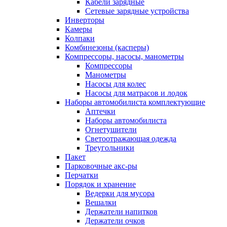
Кабели зарядные
Сетевые зарядные устройства
Инверторы
Камеры
Колпаки
Комбинезоны (касперы)
Компрессоры, насосы, манометры
Компрессоры
Манометры
Насосы для колес
Насосы для матрасов и лодок
Наборы автомобилиста комплектующие
Аптечки
Наборы автомобилиста
Огнетушители
Светоотражающая одежда
Треугольники
Пакет
Парковочные акс-ры
Перчатки
Порядок и хранение
Ведерки для мусора
Вешалки
Держатели напитков
Держатели очков