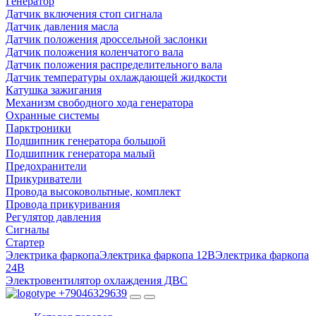
Генератор
Датчик включения стоп сигнала
Датчик давления масла
Датчик положения дроссельной заслонки
Датчик положения коленчатого вала
Датчик положения распределительного вала
Датчик температуры охлаждающей жидкости
Катушка зажигания
Механизм свободного хода генератора
Охранные системы
Парктроники
Подшипник генератора большой
Подшипник генератора малый
Предохранители
Прикуриватели
Провода высоковольтные, комплект
Провода прикуривания
Регулятор давления
Сигналы
Стартер
Электрика фаркопа
Электрика фаркопа 12В
Электрика фаркопа
24В
Электровентилятор охлаждения ДВС
+79046329639