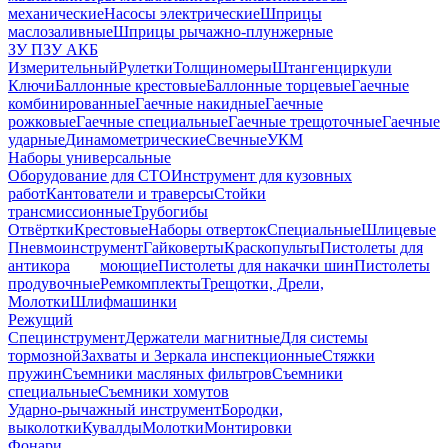
механические
Насосы электрические
Шприцы
маслозаливные
Шприцы рычажно-плунжерные
ЗУ ПЗУ АКБ
Измерительный
Рулетки
Толщиномеры
Штангенциркули
Ключи
Баллонные крестовые
Баллонные торцевые
Гаечные
комбинированные
Гаечные накидные
Гаечные
рожковые
Гаечные специальные
Гаечные трещоточные
Гаечные
ударные
Динамометрические
Свечные
УКМ
Наборы универсальные
Оборудование для СТО
Инструмент для кузовных
работ
Кантователи и траверсы
Стойки
трансмиссионные
Трубогибы
Отвёртки
Крестовые
Наборы отверток
Специальные
Шлицевые
Пневмоинструмент
Гайковерты
Краскопульты
Пистолеты для
антикора
моющие
Пистолеты для накачки шин
Пистолеты
продувочные
Ремкомплекты
Трещотки, Дрели,
Молотки
Шлифмашинки
Режущий
Специнструмент
Держатели магнитные
Для системы
тормозной
Захваты и Зеркала инспекционные
Стяжки
пружин
Съемники масляных фильтров
Съемники
специальные
Съемники хомутов
Ударно-рычажный инструмент
Бородки,
выколотки
Кувалды
Молотки
Монтировки
Фонари