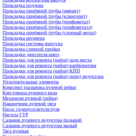
Прокладка поддона
Прокладка приёмной трубы (амиант)
Прокладка приёмной трубы (клингерит)
Прокладка приёмной трубы (перфометал)
Прокладка приёмной трубы (перфометалл)
Прокладка приёмной трубы (слоеный метал)
Прокладка ресивера
Прокладка системы выпуска
Прокладка сливной пробки
Прокладки двигателя кмпл
Прокладки для ремонта (набор) задн моста
Прокладки для ремонта (набор) карбюратора
Прокладки для ремонта (набор) КПП
Прокладки для ремонта (набор) перед редуктора
Уплотнительные элементы
Комплект пыльника рулевой рейки
Крестовина рулевого вала
Механизм рулевой (рейка)
Наконечник рулевой тяги
Насос гидроусилителя руля
Насосы ГУР
Сальник рулевого редуктора большой
Сальник рулевого редуктора малый
Тяга рулевая