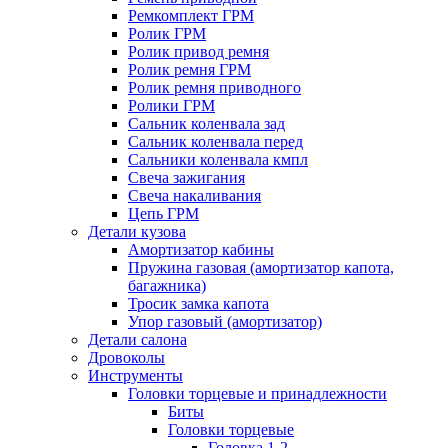
Ремкомплект ГРМ
Ролик ГРМ
Ролик привод ремня
Ролик ремня ГРМ
Ролик ремня приводного
Ролики ГРМ
Сальник коленвала зад
Сальник коленвала перед
Сальники коленвала кмпл
Свеча зажигания
Свеча накаливания
Цепь ГРМ
Детали кузова
Амортизатор кабины
Пружина газовая (амортизатор капота,
багажника)
Тросик замка капота
Упор газовый (амортизатор)
Детали салона
Дровоколы
Инструменты
Головки торцевые и принадлежности
Биты
Головки торцевые
Головка 1-2