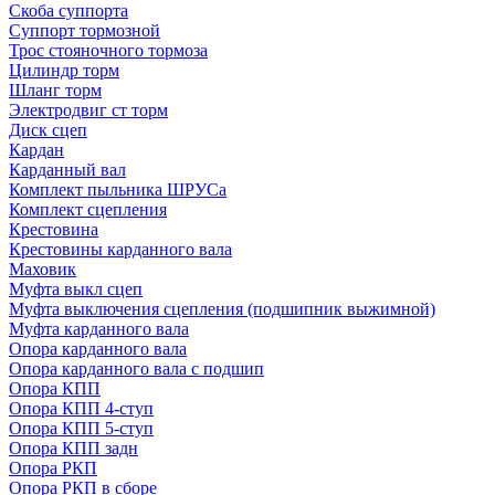
Скоба суппорта
Суппорт тормозной
Трос стояночного тормоза
Цилиндр торм
Шланг торм
Электродвиг ст торм
Диск сцеп
Кардан
Карданный вал
Комплект пыльника ШРУСа
Комплект сцепления
Крестовина
Крестовины карданного вала
Маховик
Муфта выкл сцеп
Муфта выключения сцепления (подшипник выжимной)
Муфта карданного вала
Опора карданного вала
Опора карданного вала с подшип
Опора КПП
Опора КПП 4-ступ
Опора КПП 5-ступ
Опора КПП задн
Опора РКП
Опора РКП в сборе