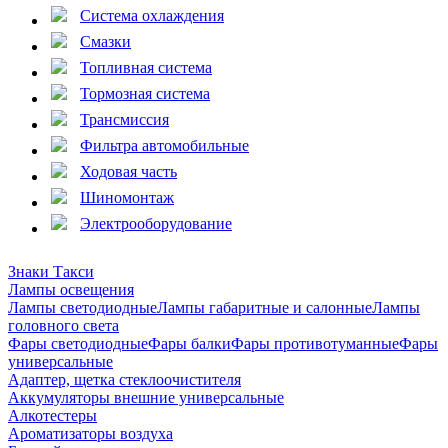
Система охлаждения
Смазки
Топливная система
Тормозная система
Трансмиссия
Фильтра автомобильные
Ходовая часть
Шиномонтаж
Электрооборудование
Знаки Такси
Лампы освещения
Лампы светодиодные
Лампы габаритные и салонные
Лампы
головного света
Фары светодиодные
Фары балки
Фары противотуманные
Фары
универсальные
Адаптер, щетка стеклоочистителя
Аккумуляторы внешние универсальные
Алкотестеры
Ароматизаторы воздуха