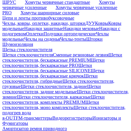
ШРУС
Хомуты червячные стандартные
Хомуты
червячные усиленные
Хомуты червячные усиленные
PRO
Хомуты шарнирные силовые
Цепи и ленты противобуксовочные
Чехлы, ковры, оплетки, накидки, шторки
ДУУ
Ковры
Ковры
модельные
Накидки защитные
Накидки меховые
Накидки с
подогревом
Оплетки
Подушки ортопедические
Чехлы
модельные
Чехлы на сиденья
Чехлы-тенты
Шторки
Шумоизоляция
Щетка стеклоочистителя
Щетки стеклоочистителя
Сменные резиновые лезвия
Щетки
стеклоочистителя, бескаркасные PREMIUM
Щетки
стеклоочистителя, бескаркасные PRO
Щетки
стеклоочистителя, бескаркасные SILICONE
Щетки
стеклоочистителя, бескаркасные крючок
Щетки
стеклоочистителя, гибридные
Щетки стеклоочистителя,
грузовые
Щетки стеклоочистителя, задние
Щетки
стеклоочистителя, задние модельные
Щетки стеклоочистителя,
зимние
Щетки стеклоочистителя, каркасные
Щетки
стеклоочистителя, комплекты PREMIUM
Щетки
стеклоочистителя, моно комплекты
Щетки стеклоочистителя,
подогрев вода
я-OUT
FM-трансмиттеры
Видеорегистраторы
Ионизаторы и
Фумигаторы
Амортизатор ремня приводного