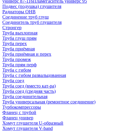
универс 87-116
Пламегаситель универс 95
Подвес (подушка) глушителя
Радиаторы ОНВ
Соединение труб глуш
Соединитель труб глушителя
Стронгер
Труба выхлопная
Труба глуш прям
Труба перех
Труба приёмная
Труба приёмная и перех
Труба промеж
Труба прям перф
Труба с гибом
Труба с гибом развальцованная
Труба соед
Труба соед (вместо кат-ра)
Труба соед (средняя часть)
Труба соединительная
Труба универсальная (ремонтное соединение)
Турбокомпрессоры
Фланец с трубой
Фланец универ
Хомут глушителя U-образный
Хомут глушителя V-band