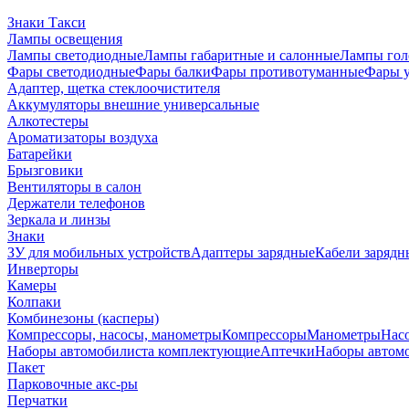
Знаки Такси
Лампы освещения
Лампы светодиодные
Лампы габаритные и салонные
Лампы гол
Фары светодиодные
Фары балки
Фары противотуманные
Фары 
Адаптер, щетка стеклоочистителя
Аккумуляторы внешние универсальные
Алкотестеры
Ароматизаторы воздуха
Батарейки
Брызговики
Вентиляторы в салон
Держатели телефонов
Зеркала и линзы
Знаки
ЗУ для мобильных устройств
Адаптеры зарядные
Кабели зарядн
Инверторы
Камеры
Колпаки
Комбинезоны (касперы)
Компрессоры, насосы, манометры
Компрессоры
Манометры
Насо
Наборы автомобилиста комплектующие
Аптечки
Наборы автом
Пакет
Парковочные акс-ры
Перчатки