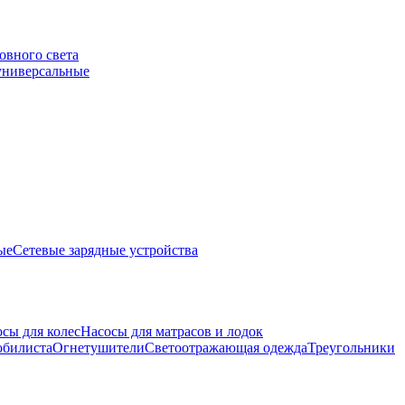
овного света
универсальные
ые
Сетевые зарядные устройства
сы для колес
Насосы для матрасов и лодок
обилиста
Огнетушители
Светоотражающая одежда
Треугольники