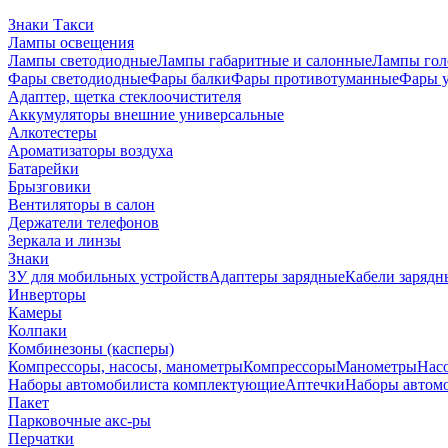
Знаки Такси
Лампы освещения
Лампы светодиодные
Лампы габаритные и салонные
Лампы гол
Фары светодиодные
Фары балки
Фары противотуманные
Фары 
Адаптер, щетка стеклоочистителя
Аккумуляторы внешние универсальные
Алкотестеры
Ароматизаторы воздуха
Батарейки
Брызговики
Вентиляторы в салон
Держатели телефонов
Зеркала и линзы
Знаки
ЗУ для мобильных устройств
Адаптеры зарядные
Кабели зарядн
Инверторы
Камеры
Колпаки
Комбинезоны (касперы)
Компрессоры, насосы, манометры
Компрессоры
Манометры
Насо
Наборы автомобилиста комплектующие
Аптечки
Наборы автом
Пакет
Парковочные акс-ры
Перчатки