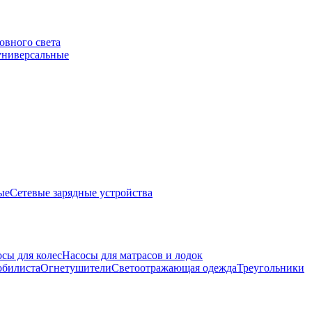
овного света
универсальные
ые
Сетевые зарядные устройства
сы для колес
Насосы для матрасов и лодок
обилиста
Огнетушители
Светоотражающая одежда
Треугольники