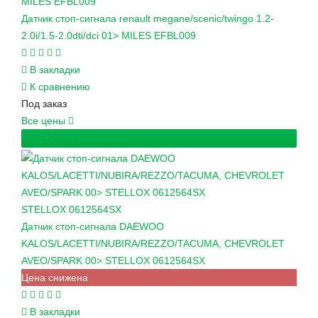
MILES
EFBL009
Датчик стоп-сигнала renault megane/scenic/twingo 1.2-
2.0i/1.5-2.0dti/dci 01> MILES EFBL009
В закладки
К сравнению
Под заказ
Все цены
Подробнее
STELLOX
0612564SX
Датчик стоп-сигнала DAEWOO
KALOS/LACETTI/NUBIRA/REZZO/TACUMA, CHEVROLET
AVEO/SPARK 00> STELLOX 0612564SX
Цена снижена
В закладки