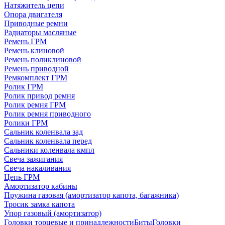
Натяжитель цепи
Опора двигателя
Приводные ремни
Радиаторы масляные
Ремень ГРМ
Ремень клиновой
Ремень поликлиновой
Ремень приводной
Ремкомплект ГРМ
Ролик ГРМ
Ролик привод ремня
Ролик ремня ГРМ
Ролик ремня приводного
Ролики ГРМ
Сальник коленвала зад
Сальник коленвала перед
Сальники коленвала кмпл
Свеча зажигания
Свеча накаливания
Цепь ГРМ
Амортизатор кабины
Пружина газовая (амортизатор капота, багажника)
Тросик замка капота
Упор газовый (амортизатор)
Головки торцевые и принадлежности
Биты
Головки