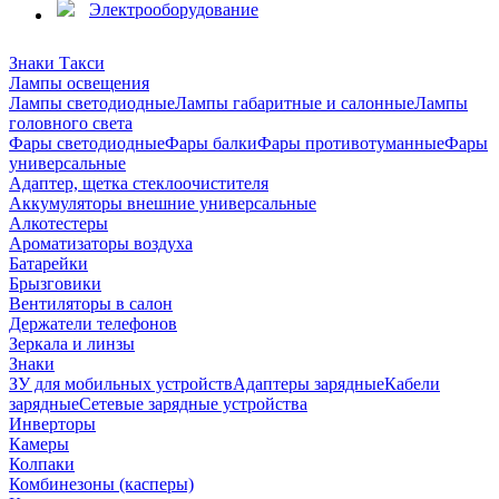
Электрооборудование
Знаки Такси
Лампы освещения
Лампы светодиодные
Лампы габаритные и салонные
Лампы
головного света
Фары светодиодные
Фары балки
Фары противотуманные
Фары
универсальные
Адаптер, щетка стеклоочистителя
Аккумуляторы внешние универсальные
Алкотестеры
Ароматизаторы воздуха
Батарейки
Брызговики
Вентиляторы в салон
Держатели телефонов
Зеркала и линзы
Знаки
ЗУ для мобильных устройств
Адаптеры зарядные
Кабели
зарядные
Сетевые зарядные устройства
Инверторы
Камеры
Колпаки
Комбинезоны (касперы)