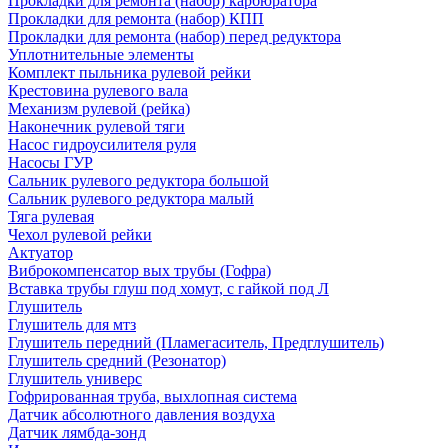
Прокладки для ремонта (набор) карбюратора
Прокладки для ремонта (набор) КПП
Прокладки для ремонта (набор) перед редуктора
Уплотнительные элементы
Комплект пыльника рулевой рейки
Крестовина рулевого вала
Механизм рулевой (рейка)
Наконечник рулевой тяги
Насос гидроусилителя руля
Насосы ГУР
Сальник рулевого редуктора большой
Сальник рулевого редуктора малый
Тяга рулевая
Чехол рулевой рейки
Актуатор
Виброкомпенсатор вых трубы (Гофра)
Вставка трубы глуш под хомут, с гайкой под Л
Глушитель
Глушитель для мтз
Глушитель передний (Пламегаситель, Предглушитель)
Глушитель средний (Резонатор)
Глушитель универс
Гофрированная труба, выхлопная система
Датчик абсолютного давления воздуха
Датчик лямбда-зонд