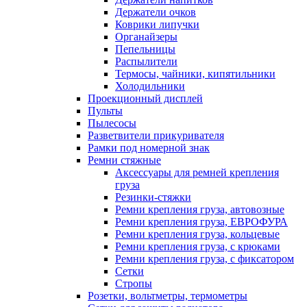
Держатели очков
Коврики липучки
Органайзеры
Пепельницы
Распылители
Термосы, чайники, кипятильники
Холодильники
Проекционный дисплей
Пульты
Пылесосы
Разветвители прикуривателя
Рамки под номерной знак
Ремни стяжные
Аксессуары для ремней крепления
груза
Резинки-стяжки
Ремни крепления груза, автовозные
Ремни крепления груза, ЕВРОФУРА
Ремни крепления груза, кольцевые
Ремни крепления груза, с крюками
Ремни крепления груза, с фиксатором
Сетки
Стропы
Розетки, вольтметры, термометры