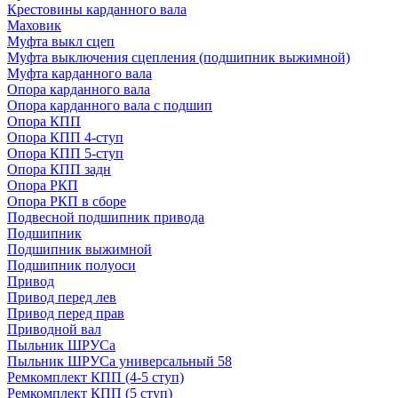
Крестовины карданного вала
Маховик
Муфта выкл сцеп
Муфта выключения сцепления (подшипник выжимной)
Муфта карданного вала
Опора карданного вала
Опора карданного вала с подшип
Опора КПП
Опора КПП 4-ступ
Опора КПП 5-ступ
Опора КПП задн
Опора РКП
Опора РКП в сборе
Подвесной подшипник привода
Подшипник
Подшипник выжимной
Подшипник полуоси
Привод
Привод перед лев
Привод перед прав
Приводной вал
Пыльник ШРУСа
Пыльник ШРУСа универсальный 58
Ремкомплект КПП (4-5 ступ)
Ремкомплект КПП (5 ступ)