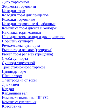
Диск тормозной
Жидкость тормозная
Колодки торм
Колодки торм для прицепов
Колодки тормозные
Колодки тормозные барабанные
Комплект торм дисков и колодок
Накладка торм колодки
Накладка торм колодки для прицепов
Поршень суппорта
Ремкомплект суппорта
Рычаг торм рег авт (трещотка)
Рычаг торм рег мех (трещотка)
Скоба суппорта
Суппорт тормозной
Трос стояночного тормоза
Цилиндр торм
Шланг торм
Электродвиг ст торм
Диск сцеп
Кардан
Карданный вал
Комплект пыльника ШРУСа
Комплект сцепления
Крестовина