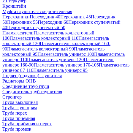
Интеркулер
Кронштейн
Муфта глушителя соединительная
Переходники
Переходник 40
Переходник 45
Переходник
50
Переходник 55
Переходник 60
Переходник ступенчатый
40
Переходник ступенчатый 50
Пламягасители
Пламегаситель коллекторный
100
Пламегаситель коллекторный 110
Пламегаситель
коллекторный 120
Пламегаситель коллекторный 160-
90
Пламегаситель коллекторный 90
Пламегаситель
коллекторный 95
Пламегаситель универс 100
Пламегаситель
универс 110
Пламегаситель универс 120
Пламегаситель
универс 160-90
Пламегаситель универс 170-105
Пламегаситель
универс 87-116
Пламегаситель универс 95
Подвес (подушка) глушителя
Радиаторы ОНВ
Соединение труб глуш
Соединитель труб глушителя
Стронгер
Труба выхлопная
Труба глуш прям
Труба перех
Труба приёмная
Труба приёмная и перех
Труба промеж