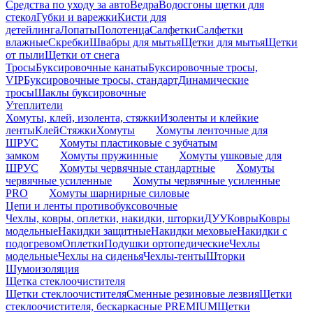
Средства по уходу за авто
Ведра
Водосгоны щетки для
стекол
Губки и варежки
Кисти для
детейлинга
Лопаты
Полотенца
Салфетки
Салфетки
влажные
Скребки
Швабры для мытья
Щетки для мытья
Щетки
от пыли
Щетки от снега
Тросы
Буксировочные канаты
Буксировочные тросы,
VIP
Буксировочные тросы, стандарт
Динамические
тросы
Шаклы буксировочные
Утеплители
Хомуты, клей, изолента, стяжки
Изоленты и клейкие
ленты
Клей
Стяжки
Хомуты
Хомуты ленточные для
ШРУС
Хомуты пластиковые с зубчатым
замком
Хомуты пружинные
Хомуты ушковые для
ШРУС
Хомуты червячные стандартные
Хомуты
червячные усиленные
Хомуты червячные усиленные
PRO
Хомуты шарнирные силовые
Цепи и ленты противобуксовочные
Чехлы, ковры, оплетки, накидки, шторки
ДУУ
Ковры
Ковры
модельные
Накидки защитные
Накидки меховые
Накидки с
подогревом
Оплетки
Подушки ортопедические
Чехлы
модельные
Чехлы на сиденья
Чехлы-тенты
Шторки
Шумоизоляция
Щетка стеклоочистителя
Щетки стеклоочистителя
Сменные резиновые лезвия
Щетки
стеклоочистителя, бескаркасные PREMIUM
Щетки