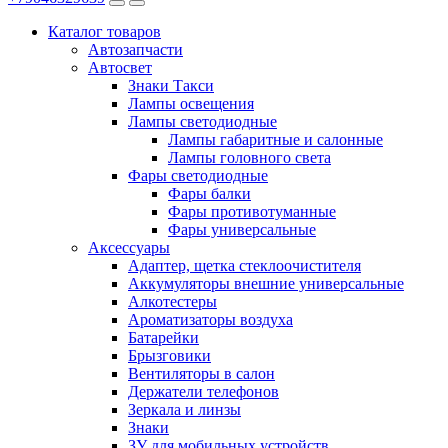
Каталог
товаров
Автозапчасти
Автосвет
Знаки Такси
Лампы освещения
Лампы светодиодные
Лампы габаритные и салонные
Лампы головного света
Фары светодиодные
Фары балки
Фары противотуманные
Фары универсальные
Аксессуары
Адаптер, щетка стеклоочистителя
Аккумуляторы внешние универсальные
Алкотестеры
Ароматизаторы воздуха
Батарейки
Брызговики
Вентиляторы в салон
Держатели телефонов
Зеркала и линзы
Знаки
ЗУ для мобильных устройств