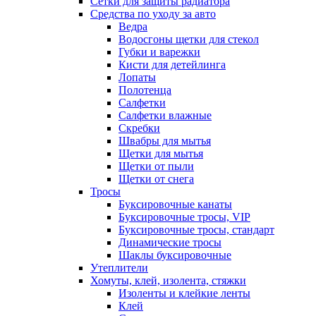
Сетки для защиты радиатора
Средства по уходу за авто
Ведра
Водосгоны щетки для стекол
Губки и варежки
Кисти для детейлинга
Лопаты
Полотенца
Салфетки
Салфетки влажные
Скребки
Швабры для мытья
Щетки для мытья
Щетки от пыли
Щетки от снега
Тросы
Буксировочные канаты
Буксировочные тросы, VIP
Буксировочные тросы, стандарт
Динамические тросы
Шаклы буксировочные
Утеплители
Хомуты, клей, изолента, стяжки
Изоленты и клейкие ленты
Клей