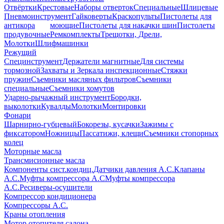
Отвёртки
Крестовые
Наборы отверток
Специальные
Шлицевые
Пневмоинструмент
Гайковерты
Краскопульты
Пистолеты для
антикора
моющие
Пистолеты для накачки шин
Пистолеты
продувочные
Ремкомплекты
Трещотки, Дрели,
Молотки
Шлифмашинки
Режущий
Специнструмент
Держатели магнитные
Для системы
тормозной
Захваты и Зеркала инспекционные
Стяжки
пружин
Съемники масляных фильтров
Съемники
специальные
Съемники хомутов
Ударно-рычажный инструмент
Бородки,
выколотки
Кувалды
Молотки
Монтировки
Фонари
Шарнирно-губцевый
Бокорезы, кусачки
Зажимы с
фиксатором
Ножницы
Пассатижи, клещи
Съемники стопорных
колец
Моторные масла
Трансмисионные масла
Компоненты сист.кондиц.
Датчики давления А.С.
Клапаны
А.С.
Муфты компрессора А.С
Муфты компрессора
А.С.
Ресиверы-осушители
Компрессор кондиционера
Компрессоры А.С.
Краны отопления
Мотор отопителя салона