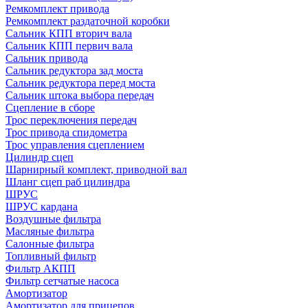
Ремкомплект привода
Ремкомплект раздаточной коробки
Сальник КПП вторич вала
Сальник КПП первич вала
Сальник привода
Сальник редуктора зад моста
Сальник редуктора перед моста
Сальник штока выбора передач
Сцепление в сборе
Трос переключения передач
Трос привода спидометра
Трос управления сцеплением
Цилиндр сцеп
Шарнирный комплект, приводной вал
Шланг сцеп раб цилиндра
ШРУС
ШРУС кардана
Воздушные фильтра
Масляные фильтра
Салонные фильтра
Топливный фильтр
Фильтр АКПП
Фильтр сетчатые насоса
Амортизатор
Амортизатор для прицепов