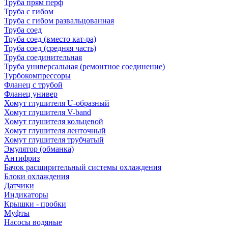
Труба прям перф
Труба с гибом
Труба с гибом развальцованная
Труба соед
Труба соед (вместо кат-ра)
Труба соед (средняя часть)
Труба соединительная
Труба универсальная (ремонтное соединение)
Турбокомпрессоры
Фланец с трубой
Фланец универ
Хомут глушителя U-образный
Хомут глушителя V-band
Хомут глушителя кольцевой
Хомут глушителя ленточный
Хомут глушителя трубчатый
Эмулятор (обманка)
Антифриз
Бачок расширительный системы охлаждения
Блоки охлаждения
Датчики
Индикаторы
Крышки - пробки
Муфты
Насосы водяные