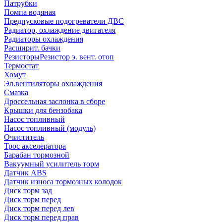
Патрубки
Помпа водяная
Предпусковые подогреватели ДВС
Радиатор, охлаждение двигателя
Радиаторы охлаждения
Расширит. бачки
Резисторы
Резистор э. вент. отоп
Термостат
Хомут
Эл.вентиляторы охлаждения
Смазка
Дроссельная заслонка в сборе
Крышки для бензобака
Насос топливный
Насос топливный (модуль)
Очиститель
Трос акселератора
Барабан тормозной
Вакуумный усилитель торм
Датчик ABS
Датчик износа тормозных колодок
Диск торм зад
Диск торм перед
Диск торм перед лев
Диск торм перед прав