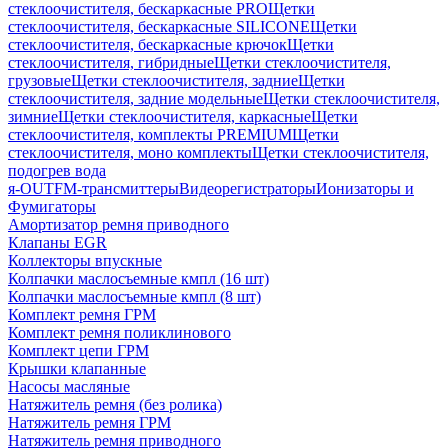
стеклоочистителя, бескаркасные PRO
Щетки
стеклоочистителя, бескаркасные SILICONE
Щетки
стеклоочистителя, бескаркасные крючок
Щетки
стеклоочистителя, гибридные
Щетки стеклоочистителя,
грузовые
Щетки стеклоочистителя, задние
Щетки
стеклоочистителя, задние модельные
Щетки стеклоочистителя,
зимние
Щетки стеклоочистителя, каркасные
Щетки
стеклоочистителя, комплекты PREMIUM
Щетки
стеклоочистителя, моно комплекты
Щетки стеклоочистителя,
подогрев вода
я-OUT
FM-трансмиттеры
Видеорегистраторы
Ионизаторы и
Фумигаторы
Амортизатор ремня приводного
Клапаны EGR
Коллекторы впускные
Колпачки маслосъемные кмпл (16 шт)
Колпачки маслосъемные кмпл (8 шт)
Комплект ремня ГРМ
Комплект ремня поликлинового
Комплект цепи ГРМ
Крышки клапанные
Насосы масляные
Натяжитель ремня (без ролика)
Натяжитель ремня ГРМ
Натяжитель ремня приводного