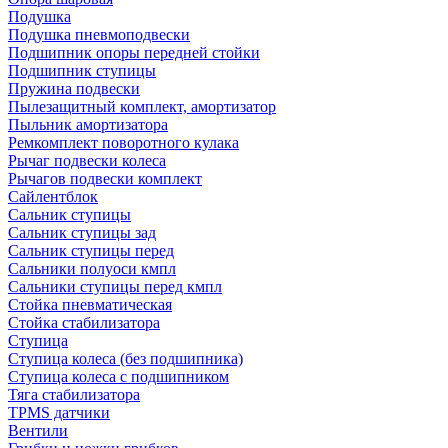
Подушка
Подушка пневмоподвески
Подшипник опоры передней стойки
Подшипник ступицы
Пружина подвески
Пылезащитный комплект, амортизатор
Пыльник амортизатора
Ремкомплект поворотного кулака
Рычаг подвески колеса
Рычагов подвески комплект
Сайлентблок
Сальник ступицы
Сальник ступицы зад
Сальник ступицы перед
Сальники полуоси кмпл
Сальники ступицы перед кмпл
Стойка пневматическая
Стойка стабилизатора
Ступица
Ступица колеса (без подшипника)
Ступица колеса с подшипником
Тяга стабилизатора
TPMS датчики
Вентили