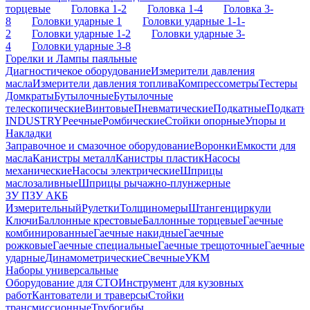
торцевые
Головка 1-2
Головка 1-4
Головка 3-
8
Головки ударные 1
Головки ударные 1-1-
2
Головки ударные 1-2
Головки ударные 3-
4
Головки ударные 3-8
Горелки и Лампы паяльные
Диагностичекое оборудование
Измерители давления
масла
Измерители давления топлива
Компрессометры
Тестеры
Домкраты
Бутылочные
Бутылочные
телескопические
Винтовые
Пневматические
Подкатные
Подкатн
INDUSTRY
Реечные
Ромбические
Стойки опорные
Упоры и
Накладки
Заправочное и смазочное оборудование
Воронки
Емкости для
масла
Канистры металл
Канистры пластик
Насосы
механические
Насосы электрические
Шприцы
маслозаливные
Шприцы рычажно-плунжерные
ЗУ ПЗУ АКБ
Измерительный
Рулетки
Толщиномеры
Штангенциркули
Ключи
Баллонные крестовые
Баллонные торцевые
Гаечные
комбинированные
Гаечные накидные
Гаечные
рожковые
Гаечные специальные
Гаечные трещоточные
Гаечные
ударные
Динамометрические
Свечные
УКМ
Наборы универсальные
Оборудование для СТО
Инструмент для кузовных
работ
Кантователи и траверсы
Стойки
трансмиссионные
Трубогибы