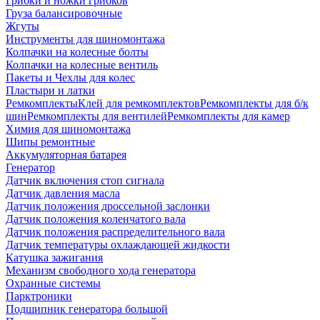
Грибки и ножки грибков
Груза балансировочные
Жгуты
Инструменты для шиномонтажа
Колпачки на колесные болты
Колпачки на колесные вентиль
Пакеты и Чехлы для колес
Пластыри и латки
Ремкомплекты
Клей для ремкомплектов
Ремкомплекты для б/к
шин
Ремкомплекты для вентилей
Ремкомплекты для камер
Химия для шиномонтажа
Шипы ремонтные
Аккумуляторная батарея
Генератор
Датчик включения стоп сигнала
Датчик давления масла
Датчик положения дроссельной заслонки
Датчик положения коленчатого вала
Датчик положения распределительного вала
Датчик температуры охлаждающей жидкости
Катушка зажигания
Механизм свободного хода генератора
Охранные системы
Парктроники
Подшипник генератора большой