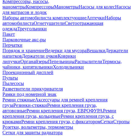
Компрессоры, насосы,
манометры
Компрессоры
Манометры
Насосы для колес
Насосы
для матрасов и лодок
Наборы автомобилиста комплектующие
Аптечки
Наборы
автомобилиста
Огнетушители
Светоотражающая
одежда
Треугольники
Пакет
Парковочные акс-ры
Перчатки
Порядок и хранение
Ведерки для мусора
Вешалки
Держатели
напитков
Держатели очков
Коврики
липучки
Органайзеры
Пепельницы
Распылители
Термосы,
чайники, кипятильники
Холодильники
Проекционный дисплей
Пульты
Пылесосы
Разветвители прикуривателя
Рамки под номерной знак
Ремни стяжные
Аксессуары для ремней крепления
груза
Резинки-стяжки
Ремни крепления груза,
автовозные
Ремни крепления груза, ЕВРОФУРА
Ремни
крепления груза, кольцевые
Ремни крепления груза, с
крюками
Ремни крепления груза, с фиксатором
Сетки
Стропы
Розетки, вольтметры, термометры
Сетки для защиты радиатора