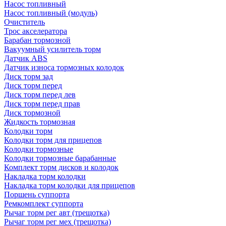
Насос топливный
Насос топливный (модуль)
Очиститель
Трос акселератора
Барабан тормозной
Вакуумный усилитель торм
Датчик ABS
Датчик износа тормозных колодок
Диск торм зад
Диск торм перед
Диск торм перед лев
Диск торм перед прав
Диск тормозной
Жидкость тормозная
Колодки торм
Колодки торм для прицепов
Колодки тормозные
Колодки тормозные барабанные
Комплект торм дисков и колодок
Накладка торм колодки
Накладка торм колодки для прицепов
Поршень суппорта
Ремкомплект суппорта
Рычаг торм рег авт (трещотка)
Рычаг торм рег мех (трещотка)