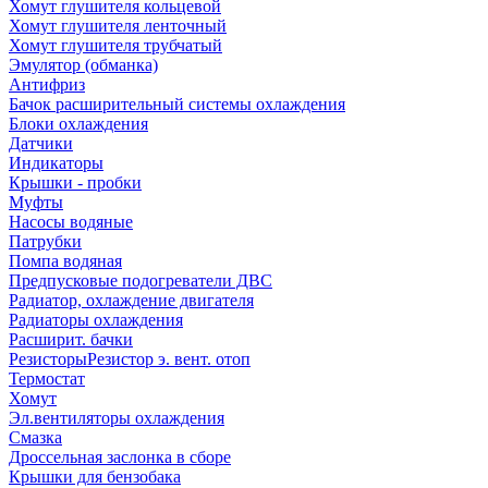
Хомут глушителя кольцевой
Хомут глушителя ленточный
Хомут глушителя трубчатый
Эмулятор (обманка)
Антифриз
Бачок расширительный системы охлаждения
Блоки охлаждения
Датчики
Индикаторы
Крышки - пробки
Муфты
Насосы водяные
Патрубки
Помпа водяная
Предпусковые подогреватели ДВС
Радиатор, охлаждение двигателя
Радиаторы охлаждения
Расширит. бачки
Резисторы
Резистор э. вент. отоп
Термостат
Хомут
Эл.вентиляторы охлаждения
Смазка
Дроссельная заслонка в сборе
Крышки для бензобака