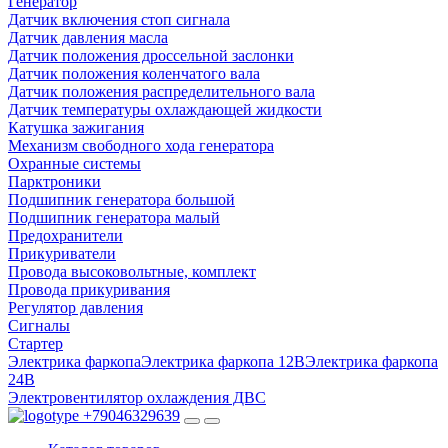
Генератор
Датчик включения стоп сигнала
Датчик давления масла
Датчик положения дроссельной заслонки
Датчик положения коленчатого вала
Датчик положения распределительного вала
Датчик температуры охлаждающей жидкости
Катушка зажигания
Механизм свободного хода генератора
Охранные системы
Парктроники
Подшипник генератора большой
Подшипник генератора малый
Предохранители
Прикуриватели
Провода высоковольтные, комплект
Провода прикуривания
Регулятор давления
Сигналы
Стартер
Электрика фаркопа
Электрика фаркопа 12В
Электрика фаркопа
24В
Электровентилятор охлаждения ДВС
+79046329639