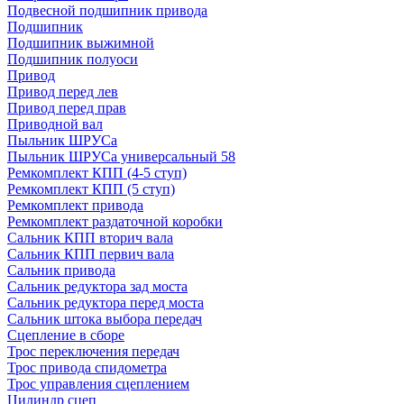
Подвесной подшипник привода
Подшипник
Подшипник выжимной
Подшипник полуоси
Привод
Привод перед лев
Привод перед прав
Приводной вал
Пыльник ШРУСа
Пыльник ШРУСа универсальный 58
Ремкомплект КПП (4-5 ступ)
Ремкомплект КПП (5 ступ)
Ремкомплект привода
Ремкомплект раздаточной коробки
Сальник КПП вторич вала
Сальник КПП первич вала
Сальник привода
Сальник редуктора зад моста
Сальник редуктора перед моста
Сальник штока выбора передач
Сцепление в сборе
Трос переключения передач
Трос привода спидометра
Трос управления сцеплением
Цилиндр сцеп