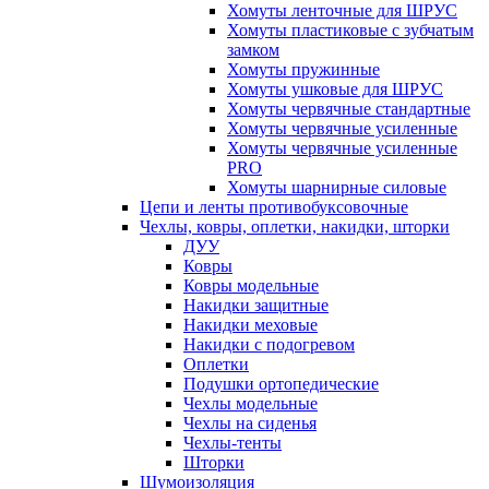
Хомуты ленточные для ШРУС
Хомуты пластиковые с зубчатым
замком
Хомуты пружинные
Хомуты ушковые для ШРУС
Хомуты червячные стандартные
Хомуты червячные усиленные
Хомуты червячные усиленные
PRO
Хомуты шарнирные силовые
Цепи и ленты противобуксовочные
Чехлы, ковры, оплетки, накидки, шторки
ДУУ
Ковры
Ковры модельные
Накидки защитные
Накидки меховые
Накидки с подогревом
Оплетки
Подушки ортопедические
Чехлы модельные
Чехлы на сиденья
Чехлы-тенты
Шторки
Шумоизоляция