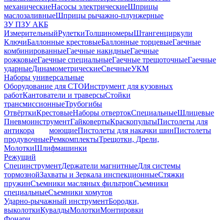
механические
Насосы электрические
Шприцы
маслозаливные
Шприцы рычажно-плунжерные
ЗУ ПЗУ АКБ
Измерительный
Рулетки
Толщиномеры
Штангенциркули
Ключи
Баллонные крестовые
Баллонные торцевые
Гаечные
комбинированные
Гаечные накидные
Гаечные
рожковые
Гаечные специальные
Гаечные трещоточные
Гаечные
ударные
Динамометрические
Свечные
УКМ
Наборы универсальные
Оборудование для СТО
Инструмент для кузовных
работ
Кантователи и траверсы
Стойки
трансмиссионные
Трубогибы
Отвёртки
Крестовые
Наборы отверток
Специальные
Шлицевые
Пневмоинструмент
Гайковерты
Краскопульты
Пистолеты для
антикора
моющие
Пистолеты для накачки шин
Пистолеты
продувочные
Ремкомплекты
Трещотки, Дрели,
Молотки
Шлифмашинки
Режущий
Специнструмент
Держатели магнитные
Для системы
тормозной
Захваты и Зеркала инспекционные
Стяжки
пружин
Съемники масляных фильтров
Съемники
специальные
Съемники хомутов
Ударно-рычажный инструмент
Бородки,
выколотки
Кувалды
Молотки
Монтировки
Фонари