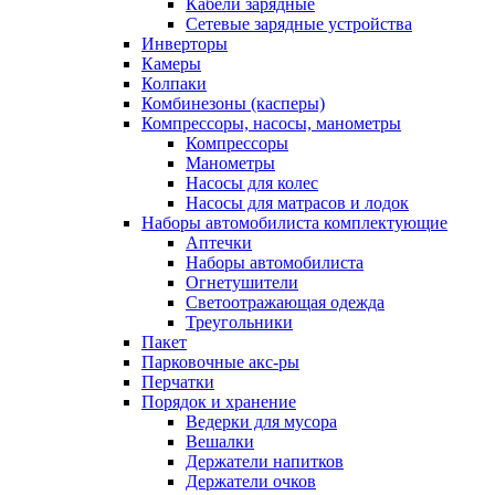
Кабели зарядные
Сетевые зарядные устройства
Инверторы
Камеры
Колпаки
Комбинезоны (касперы)
Компрессоры, насосы, манометры
Компрессоры
Манометры
Насосы для колес
Насосы для матрасов и лодок
Наборы автомобилиста комплектующие
Аптечки
Наборы автомобилиста
Огнетушители
Светоотражающая одежда
Треугольники
Пакет
Парковочные акс-ры
Перчатки
Порядок и хранение
Ведерки для мусора
Вешалки
Держатели напитков
Держатели очков