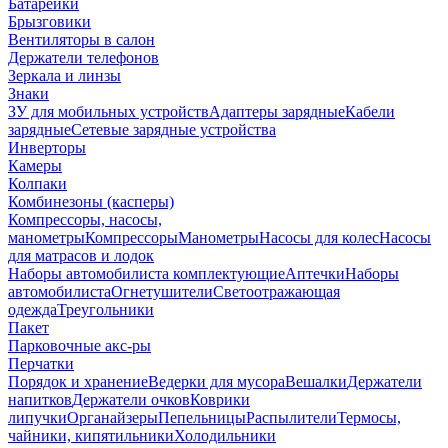
Батарейки
Брызговики
Вентиляторы в салон
Держатели телефонов
Зеркала и линзы
Знаки
ЗУ для мобильных устройств
Адаптеры зарядные
Кабели
зарядные
Сетевые зарядные устройства
Инверторы
Камеры
Колпаки
Комбинезоны (касперы)
Компрессоры, насосы,
манометры
Компрессоры
Манометры
Насосы для колес
Насосы
для матрасов и лодок
Наборы автомобилиста комплектующие
Аптечки
Наборы
автомобилиста
Огнетушители
Светоотражающая
одежда
Треугольники
Пакет
Парковочные акс-ры
Перчатки
Порядок и хранение
Ведерки для мусора
Вешалки
Держатели
напитков
Держатели очков
Коврики
липучки
Органайзеры
Пепельницы
Распылители
Термосы,
чайники, кипятильники
Холодильники