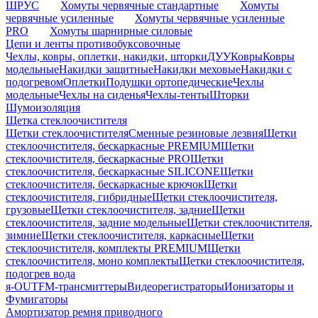
ШРУС
Хомуты червячные стандартные
Хомуты
червячные усиленные
Хомуты червячные усиленные
PRO
Хомуты шарнирные силовые
Цепи и ленты противобуксовочные
Чехлы, ковры, оплетки, накидки, шторки
ДУУ
Ковры
Ковры
модельные
Накидки защитные
Накидки меховые
Накидки с
подогревом
Оплетки
Подушки ортопедические
Чехлы
модельные
Чехлы на сиденья
Чехлы-тенты
Шторки
Шумоизоляция
Щетка стеклоочистителя
Щетки стеклоочистителя
Сменные резиновые лезвия
Щетки
стеклоочистителя, бескаркасные PREMIUM
Щетки
стеклоочистителя, бескаркасные PRO
Щетки
стеклоочистителя, бескаркасные SILICONE
Щетки
стеклоочистителя, бескаркасные крючок
Щетки
стеклоочистителя, гибридные
Щетки стеклоочистителя,
грузовые
Щетки стеклоочистителя, задние
Щетки
стеклоочистителя, задние модельные
Щетки стеклоочистителя,
зимние
Щетки стеклоочистителя, каркасные
Щетки
стеклоочистителя, комплекты PREMIUM
Щетки
стеклоочистителя, моно комплекты
Щетки стеклоочистителя,
подогрев вода
я-OUT
FM-трансмиттеры
Видеорегистраторы
Ионизаторы и
Фумигаторы
Амортизатор ремня приводного