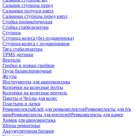
Сальник ступицы перед
Сальники полуоси кмпл
Сальники ступицы перед кмпл
Стойка пневматическая
Стойка стабилизатора
Ступица
Ступица колеса (без подшипника)
Ступица колеса с подшипником
Тяга стабилизатора
TPMS датчики
Вентили
Грибки и ножки грибков
Груза балансировочные
Жгуты
Инструменты для шиномонтажа
Колпачки на колесные болты
Колпачки на колесные вентиль
Пакеты и Чехлы для колес
Пластыри и латки
Ремкомплекты
Клей для ремкомплектов
Ремкомплекты для б/к
шин
Ремкомплекты для вентилей
Ремкомплекты для камер
Химия для шиномонтажа
Шипы ремонтные
Аккумуляторная батарея