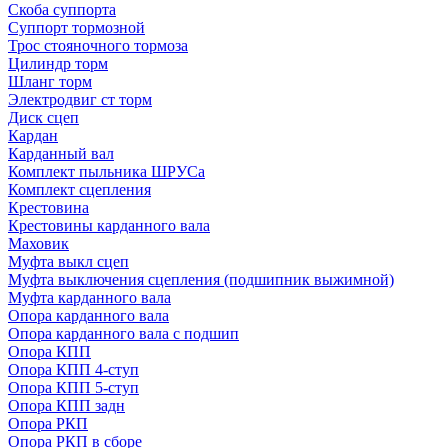
Скоба суппорта
Суппорт тормозной
Трос стояночного тормоза
Цилиндр торм
Шланг торм
Электродвиг ст торм
Диск сцеп
Кардан
Карданный вал
Комплект пыльника ШРУСа
Комплект сцепления
Крестовина
Крестовины карданного вала
Маховик
Муфта выкл сцеп
Муфта выключения сцепления (подшипник выжимной)
Муфта карданного вала
Опора карданного вала
Опора карданного вала с подшип
Опора КПП
Опора КПП 4-ступ
Опора КПП 5-ступ
Опора КПП задн
Опора РКП
Опора РКП в сборе