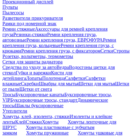
Проекционный дисплей
Пульты
Пылесосы
Разветвители прикуривателя
Рамки под номерной знак
Ремни стяжные
Аксессуары для ремней крепления
груза
Резинки-стяжки
Ремни крепления груза,
автовозные
Ремни крепления груза, ЕВРОФУРА
Ремни
крепления груза, кольцевые
Ремни крепления груза, с
крюками
Ремни крепления груза, с фиксатором
Сетки
Стропы
Розетки, вольтметры, термометры
Сетки для защиты радиатора
Средства по уходу за авто
Ведра
Водосгоны щетки для
стекол
Губки и варежки
Кисти для
детейлинга
Лопаты
Полотенца
Салфетки
Салфетки
влажные
Скребки
Швабры для мытья
Щетки для мытья
Щетки
от пыли
Щетки от снега
Тросы
Буксировочные канаты
Буксировочные тросы,
VIP
Буксировочные тросы, стандарт
Динамические
тросы
Шаклы буксировочные
Утеплители
Хомуты, клей, изолента, стяжки
Изоленты и клейкие
ленты
Клей
Стяжки
Хомуты
Хомуты ленточные для
ШРУС
Хомуты пластиковые с зубчатым
замком
Хомуты пружинные
Хомуты ушковые для