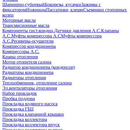
Шарнирно-губцевый
Бокорезы, кусачки
Зажимы с
фиксатором
Ножницы
Пассатижи, клещи
Съемники стопорных
колец
Моторные масла
Трансмисионные масла
Компоненты сист.кондиц.
Датчики давления А.С.
Клапаны
А.С.
Муфты компрессора А.С
Муфты компрессора
А.С.
Ресиверы-осушители
Компрессор кондиционера
Компрессоры А.С.
Краны отопления
Мотор отопителя салона
Радиатор кондиционера (конденсор)
Радиаторы кондиционера
Радиаторы отопления
Теплообменник, отопление салона
Эл.вентиляторы отопления
Набор прокладок
Пробка поддона
Прокладка водяного насоса
Прокладка ГБЦ
Прокладка клапанной крышки
Прокладка коллектора
Прокладка коллектора впуск
Прокладка коллектора выпуск