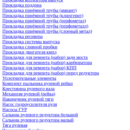
Прокладка поддона
Прокладка приёмной трубы (амиант)
Прокладка приёмной трубы (клингерит)
Прокладка приёмной трубы (перфометал)
Прокладка приёмной трубы (перфометалл)
Прокладка приёмной трубы (слоеный метал)
Прокладка ресивера
Прокладка системы выпуска
Прокладка сливной пробки
Прокладки двигателя кмпл
Прокладки для ремонта (набор) задн моста
Прокладки для ремонта (набор) карбюратора
Прокладки для ремонта (набор) КПП
Прокладки для ремонта (набор) перед редуктора
Уплотнительные элементы
Комплект пыльника рулевой рейки
Крестовина рулевого вала
Механизм рулевой (рейка)
Наконечник рулевой тяги
Насос гидроусилителя руля
Насосы ГУР
Сальник рулевого редуктора большой
Сальник рулевого редуктора малый
Тяга рулевая