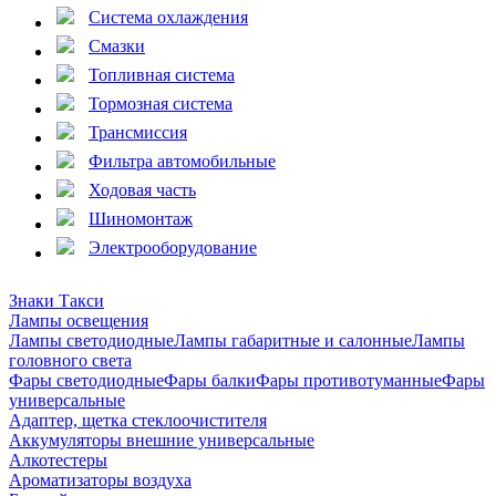
Система охлаждения
Смазки
Топливная система
Тормозная система
Трансмиссия
Фильтра автомобильные
Ходовая часть
Шиномонтаж
Электрооборудование
Знаки Такси
Лампы освещения
Лампы светодиодные
Лампы габаритные и салонные
Лампы
головного света
Фары светодиодные
Фары балки
Фары противотуманные
Фары
универсальные
Адаптер, щетка стеклоочистителя
Аккумуляторы внешние универсальные
Алкотестеры
Ароматизаторы воздуха