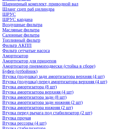
Шарнирный комплект, приводной вал
Шланг сцеп раб цилиндра
ШРУС
ШРУС кардана
Воздушные фильтра
Масляные фильтра
Салонные фильтра
Топливный фильтр
Фильтр АКПП
Фильтр сетчатые насоса
Амортизатор
Амортизатор для прицепов
Амортизатор пневмоподвески (стойка в сборе)
Буфер (отбойник)
Втулка (подушка) задн амортизатора верхняя (4 шт)
Втулка (подушка) перед амортизатора верхняя (4 шт)
Втулка амортизатора (8 шт)
Втулка амортизатора верхняя (4 шт)
Втулка амортизатора задн (8 шт)
Втулка амортизатора задн нижняя (2 шт)
Втулка амортизатора нижняя (2 шт)
Втулка перед рычага под стабилизатор (2 шт)
Втулка прочая
Втулка рессоры (4 шт)
Втулка стабилизатора