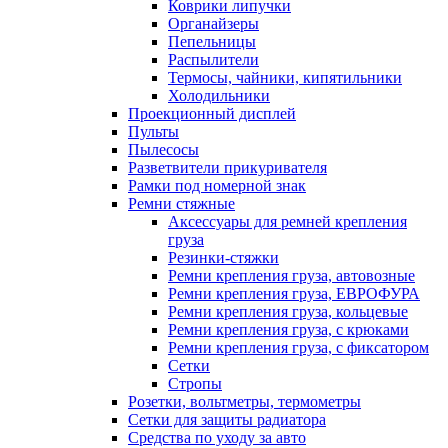
Коврики липучки
Органайзеры
Пепельницы
Распылители
Термосы, чайники, кипятильники
Холодильники
Проекционный дисплей
Пульты
Пылесосы
Разветвители прикуривателя
Рамки под номерной знак
Ремни стяжные
Аксессуары для ремней крепления
груза
Резинки-стяжки
Ремни крепления груза, автовозные
Ремни крепления груза, ЕВРОФУРА
Ремни крепления груза, кольцевые
Ремни крепления груза, с крюками
Ремни крепления груза, с фиксатором
Сетки
Стропы
Розетки, вольтметры, термометры
Сетки для защиты радиатора
Средства по уходу за авто