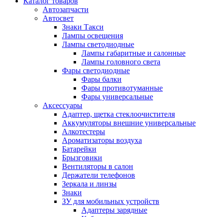
Каталог
товаров
Автозапчасти
Автосвет
Знаки Такси
Лампы освещения
Лампы светодиодные
Лампы габаритные и салонные
Лампы головного света
Фары светодиодные
Фары балки
Фары противотуманные
Фары универсальные
Аксессуары
Адаптер, щетка стеклоочистителя
Аккумуляторы внешние универсальные
Алкотестеры
Ароматизаторы воздуха
Батарейки
Брызговики
Вентиляторы в салон
Держатели телефонов
Зеркала и линзы
Знаки
ЗУ для мобильных устройств
Адаптеры зарядные