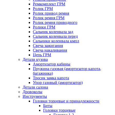
Ремкомплект ГРМ
Ролик ГРМ
Ролик привод ремня
Ролик ремня ГРМ
Ролик ремня приводного
Ролики ГРМ
Сальник коленвала зад
Сальник коленвала перед
Сальники коленвала кмпл
Свеча зажигания
Свеча накаливания
Цепь ГРМ
Детали кузова
Амортизатор кабины
Пружина газовая (амортизатор капота,
багажника)
Тросик замка капота
Упор газовый (амортизатор)
Детали салона
Дровоколы
Инструменты
Головки торцевые и принадлежности
Биты
Головки торцевые
Головка 1-2