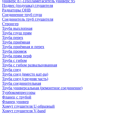
универс 87-116
Пламегаситель универс 95
Подвес (подушка) глушителя
Радиаторы ОНВ
Соединение труб глуш
Соединитель труб глушителя
Стронгер
Труба выхлопная
Труба глуш прям
Труба перех
Труба приёмная
Труба приёмная и перех
Труба промеж
Труба прям перф
Труба с гибом
Труба с гибом развальцованная
Труба соед
Труба соед (вместо кат-ра)
Труба соед (средняя часть)
Труба соединительная
Труба универсальная (ремонтное соединение)
Турбокомпрессоры
Фланец с трубой
Фланец универ
Хомут глушителя U-образный
Хомут глушителя V-band