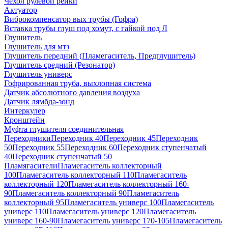
Чехол рулевой рейки
Актуатор
Виброкомпенсатор вых трубы (Гофра)
Вставка трубы глуш под хомут, с гайкой под Л
Глушитель
Глушитель для мтз
Глушитель передний (Пламегаситель, Предглушитель)
Глушитель средний (Резонатор)
Глушитель универс
Гофрированная труба, выхлопная система
Датчик абсолютного давления воздуха
Датчик лямбда-зонд
Интеркулер
Кронштейн
Муфта глушителя соединительная
Переходники
Переходник 40
Переходник 45
Переходник
50
Переходник 55
Переходник 60
Переходник ступенчатый
40
Переходник ступенчатый 50
Пламягасители
Пламегаситель коллекторный
100
Пламегаситель коллекторный 110
Пламегаситель
коллекторный 120
Пламегаситель коллекторный 160-
90
Пламегаситель коллекторный 90
Пламегаситель
коллекторный 95
Пламегаситель универс 100
Пламегаситель
универс 110
Пламегаситель универс 120
Пламегаситель
универс 160-90
Пламегаситель универс 170-105
Пламегаситель