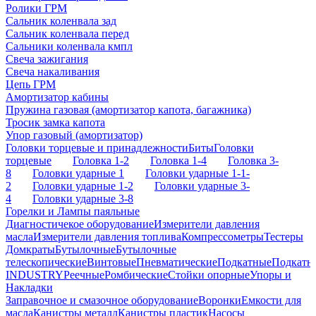
Ролики ГРМ
Сальник коленвала зад
Сальник коленвала перед
Сальники коленвала кмпл
Свеча зажигания
Свеча накаливания
Цепь ГРМ
Амортизатор кабины
Пружина газовая (амортизатор капота, багажника)
Тросик замка капота
Упор газовый (амортизатор)
Головки торцевые и принадлежности
Биты
Головки
торцевые
Головка 1-2
Головка 1-4
Головка 3-
8
Головки ударные 1
Головки ударные 1-1-
2
Головки ударные 1-2
Головки ударные 3-
4
Головки ударные 3-8
Горелки и Лампы паяльные
Диагностичекое оборудование
Измерители давления
масла
Измерители давления топлива
Компрессометры
Тестеры
Домкраты
Бутылочные
Бутылочные
телескопические
Винтовые
Пневматические
Подкатные
Подкатн
INDUSTRY
Реечные
Ромбические
Стойки опорные
Упоры и
Накладки
Заправочное и смазочное оборудование
Воронки
Емкости для
масла
Канистры металл
Канистры пластик
Насосы