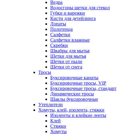
Ведра
Водосгоны щетки для стекол
Губки и варежки
Кисти для детейлинга
Лопаты
Полотенца
Салфетки
Салфетки влажные
Скребки
Швабры для мытья
Щетки для мытья
Щетки от пыли
Щетки от снега
Тросы
Буксировочные канаты
Буксировочные тросы, VIP
Буксировочные тросы, стандарт
Динамические тросы
Шаклы буксировочные
Утеплители
Хомуты, клей, изолента, стяжки
Изоленты и клейкие ленты
Клей
Стяжки
Хомуты