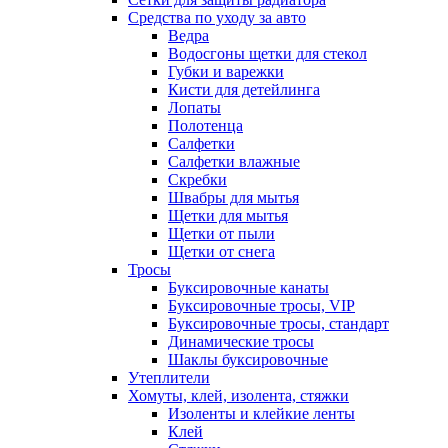
Средства по уходу за авто
Ведра
Водосгоны щетки для стекол
Губки и варежки
Кисти для детейлинга
Лопаты
Полотенца
Салфетки
Салфетки влажные
Скребки
Швабры для мытья
Щетки для мытья
Щетки от пыли
Щетки от снега
Тросы
Буксировочные канаты
Буксировочные тросы, VIP
Буксировочные тросы, стандарт
Динамические тросы
Шаклы буксировочные
Утеплители
Хомуты, клей, изолента, стяжки
Изоленты и клейкие ленты
Клей