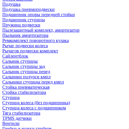
Подушка
Подушка пневмоподвески
Подшипник опоры передней стойки
Подшипник ступицы
Пружина подвески
Пылезащитный комплект, амортизатор
Пыльник амортизатора
Ремкомплект поворотного кулака
Рычаг подвески колеса
Рычагов подвески комплект
Сайлентблок
Сальник ступицы
Сальник ступицы зад
Сальник ступицы перед
Сальники полуоси кмпл
Сальники ступицы перед кмпл
Стойка пневматическая
Стойка стабилизатора
Ступица
Ступица колеса (без подшипника)
Ступица колеса с подшипником
Тяга стабилизатора
TPMS датчики
Вентили
Грибки и ножки грибков