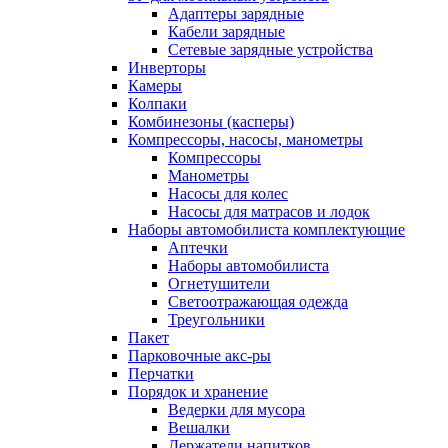
Адаптеры зарядные
Кабели зарядные
Сетевые зарядные устройства
Инверторы
Камеры
Колпаки
Комбинезоны (касперы)
Компрессоры, насосы, манометры
Компрессоры
Манометры
Насосы для колес
Насосы для матрасов и лодок
Наборы автомобилиста комплектующие
Аптечки
Наборы автомобилиста
Огнетушители
Светоотражающая одежда
Треугольники
Пакет
Парковочные акс-ры
Перчатки
Порядок и хранение
Ведерки для мусора
Вешалки
Держатели напитков