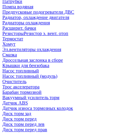
Патрубки
Помпа водяная
Предпусковые подогреватели ДВС
Радиатор, охлаждение двигателя
Радиаторы охлаждения
Расширит. бачки
Резисторы
Резистор э. вент. отоп
Термостат
Хомут
Эл.вентиляторы охлаждения
Смазка
Дроссельная заслонка в сборе
Крышки для бензобака
Насос топливный
Насос топливный (модуль)
Очиститель
Трос акселератора
Барабан тормозной
Вакуумный усилитель торм
Датчик ABS
Датчик износа тормозных колодок
Диск торм зад
Диск торм перед
Диск торм перед лев
Диск торм перед прав