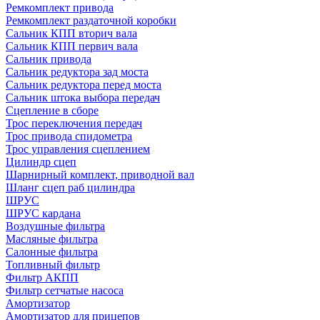
Ремкомплект привода
Ремкомплект раздаточной коробки
Сальник КПП вторич вала
Сальник КПП первич вала
Сальник привода
Сальник редуктора зад моста
Сальник редуктора перед моста
Сальник штока выбора передач
Сцепление в сборе
Трос переключения передач
Трос привода спидометра
Трос управления сцеплением
Цилиндр сцеп
Шарнирный комплект, приводной вал
Шланг сцеп раб цилиндра
ШРУС
ШРУС кардана
Воздушные фильтра
Масляные фильтра
Салонные фильтра
Топливный фильтр
Фильтр АКПП
Фильтр сетчатые насоса
Амортизатор
Амортизатор для прицепов