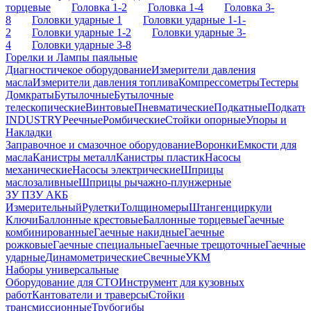
торцевые
Головка 1-2
Головка 1-4
Головка 3-
8
Головки ударные 1
Головки ударные 1-1-
2
Головки ударные 1-2
Головки ударные 3-
4
Головки ударные 3-8
Горелки и Лампы паяльные
Диагностичекое оборудование
Измерители давления
масла
Измерители давления топлива
Компрессометры
Тестеры
Домкраты
Бутылочные
Бутылочные
телескопические
Винтовые
Пневматические
Подкатные
Подкатн
INDUSTRY
Реечные
Ромбические
Стойки опорные
Упоры и
Накладки
Заправочное и смазочное оборудование
Воронки
Емкости для
масла
Канистры металл
Канистры пластик
Насосы
механические
Насосы электрические
Шприцы
маслозаливные
Шприцы рычажно-плунжерные
ЗУ ПЗУ АКБ
Измерительный
Рулетки
Толщиномеры
Штангенциркули
Ключи
Баллонные крестовые
Баллонные торцевые
Гаечные
комбинированные
Гаечные накидные
Гаечные
рожковые
Гаечные специальные
Гаечные трещоточные
Гаечные
ударные
Динамометрические
Свечные
УКМ
Наборы универсальные
Оборудование для СТО
Инструмент для кузовных
работ
Кантователи и траверсы
Стойки
трансмиссионные
Трубогибы