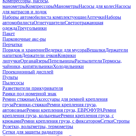
Компрессоры, насосы,
манометры
Компрессоры
Манометры
Насосы для колес
Насосы
для матрасов и лодок
Наборы автомобилиста комплектующие
Аптечки
Наборы
автомобилиста
Огнетушители
Светоотражающая
одежда
Треугольники
Пакет
Парковочные акс-ры
Перчатки
Порядок и хранение
Ведерки для мусора
Вешалки
Держатели
напитков
Держатели очков
Коврики
липучки
Органайзеры
Пепельницы
Распылители
Термосы,
чайники, кипятильники
Холодильники
Проекционный дисплей
Пульты
Пылесосы
Разветвители прикуривателя
Рамки под номерной знак
Ремни стяжные
Аксессуары для ремней крепления
груза
Резинки-стяжки
Ремни крепления груза,
автовозные
Ремни крепления груза, ЕВРОФУРА
Ремни
крепления груза, кольцевые
Ремни крепления груза, с
крюками
Ремни крепления груза, с фиксатором
Сетки
Стропы
Розетки, вольтметры, термометры
Сетки для защиты радиатора