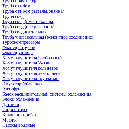
Труба прям перф
Труба с гибом
Труба с гибом развальцованная
Труба соед
Труба соед (вместо кат-ра)
Труба соед (средняя часть)
Труба соединительная
Труба универсальная (ремонтное соединение)
Турбокомпрессоры
Фланец с трубой
Фланец универ
Хомут глушителя U-образный
Хомут глушителя V-band
Хомут глушителя кольцевой
Хомут глушителя ленточный
Хомут глушителя трубчатый
Эмулятор (обманка)
Антифриз
Бачок расширительный системы охлаждения
Блоки охлаждения
Датчики
Индикаторы
Крышки - пробки
Муфты
Насосы водяные