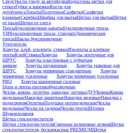
Средства по уходу за авто
Ведра
Водосгоны щетки для
стекол
Губки и варежки
Кисти для
детейлинга
Лопаты
Полотенца
Салфетки
Салфетки
влажные
Скребки
Швабры для мытья
Щетки для мытья
Щетки
от пыли
Щетки от снега
Тросы
Буксировочные канаты
Буксировочные тросы,
VIP
Буксировочные тросы, стандарт
Динамические
тросы
Шаклы буксировочные
Утеплители
Хомуты, клей, изолента, стяжки
Изоленты и клейкие
ленты
Клей
Стяжки
Хомуты
Хомуты ленточные для
ШРУС
Хомуты пластиковые с зубчатым
замком
Хомуты пружинные
Хомуты ушковые для
ШРУС
Хомуты червячные стандартные
Хомуты
червячные усиленные
Хомуты червячные усиленные
PRO
Хомуты шарнирные силовые
Цепи и ленты противобуксовочные
Чехлы, ковры, оплетки, накидки, шторки
ДУУ
Ковры
Ковры
модельные
Накидки защитные
Накидки меховые
Накидки с
подогревом
Оплетки
Подушки ортопедические
Чехлы
модельные
Чехлы на сиденья
Чехлы-тенты
Шторки
Шумоизоляция
Щетка стеклоочистителя
Щетки стеклоочистителя
Сменные резиновые лезвия
Щетки
стеклоочистителя, бескаркасные PREMIUM
Щетки