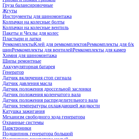
Груза балансировочные
Жгуты
Инструменты для шиномонтажа
Колпачки на колесные болты
Колпачки на колесные вентиль
Пакеты и Чехлы для колес
Пластыри и латки
Ремкомплекты
Клей для ремкомплектов
Ремкомплекты для б/к
шин
Ремкомплекты для вентилей
Ремкомплекты для камер
Химия для шиномонтажа
Шипы ремонтные
Аккумуляторная батарея
Генератор
Датчик включения стоп сигнала
Датчик давления масла
Датчик положения дроссельной заслонки
Датчик положения коленчатого вала
Датчик положения распределительного вала
Датчик температуры охлаждающей жидкости
Катушка зажигания
Механизм свободного хода генератора
Охранные системы
Парктроники
Подшипник генератора большой