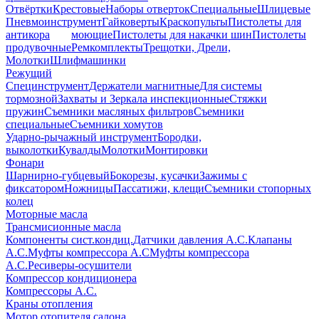
Отвёртки
Крестовые
Наборы отверток
Специальные
Шлицевые
Пневмоинструмент
Гайковерты
Краскопульты
Пистолеты для
антикора
моющие
Пистолеты для накачки шин
Пистолеты
продувочные
Ремкомплекты
Трещотки, Дрели,
Молотки
Шлифмашинки
Режущий
Специнструмент
Держатели магнитные
Для системы
тормозной
Захваты и Зеркала инспекционные
Стяжки
пружин
Съемники масляных фильтров
Съемники
специальные
Съемники хомутов
Ударно-рычажный инструмент
Бородки,
выколотки
Кувалды
Молотки
Монтировки
Фонари
Шарнирно-губцевый
Бокорезы, кусачки
Зажимы с
фиксатором
Ножницы
Пассатижи, клещи
Съемники стопорных
колец
Моторные масла
Трансмисионные масла
Компоненты сист.кондиц.
Датчики давления А.С.
Клапаны
А.С.
Муфты компрессора А.С
Муфты компрессора
А.С.
Ресиверы-осушители
Компрессор кондиционера
Компрессоры А.С.
Краны отопления
Мотор отопителя салона