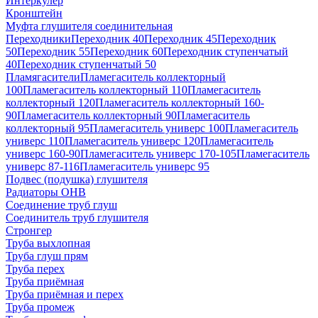
Интеркулер
Кронштейн
Муфта глушителя соединительная
Переходники
Переходник 40
Переходник 45
Переходник
50
Переходник 55
Переходник 60
Переходник ступенчатый
40
Переходник ступенчатый 50
Пламягасители
Пламегаситель коллекторный
100
Пламегаситель коллекторный 110
Пламегаситель
коллекторный 120
Пламегаситель коллекторный 160-
90
Пламегаситель коллекторный 90
Пламегаситель
коллекторный 95
Пламегаситель универс 100
Пламегаситель
универс 110
Пламегаситель универс 120
Пламегаситель
универс 160-90
Пламегаситель универс 170-105
Пламегаситель
универс 87-116
Пламегаситель универс 95
Подвес (подушка) глушителя
Радиаторы ОНВ
Соединение труб глуш
Соединитель труб глушителя
Стронгер
Труба выхлопная
Труба глуш прям
Труба перех
Труба приёмная
Труба приёмная и перех
Труба промеж