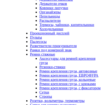
Держатели очков
Коврики липучки
Органайзеры
Пепельницы
Распылители
Термосы, чайники, кипятильники
Холодильники
Проекционный дисплей
Пульты
Пылесосы
Разветвители прикуривателя
Рамки под номерной знак
Ремни стяжные
Аксессуары для ремней крепления
груза
Резинки-стяжки
Ремни крепления груза, автовозные
Ремни крепления груза, ЕВРОФУРА
Ремни крепления груза, кольцевые
Ремни крепления груза, с крюками
Ремни крепления груза, с фиксатором
Сетки
Стропы
Розетки, вольтметры, термометры
Сетки для защиты радиатора