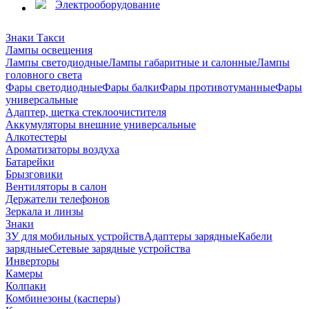
Электрооборудование
Знаки Такси
Лампы освещения
Лампы светодиодные
Лампы габаритные и салонные
Лампы
головного света
Фары светодиодные
Фары балки
Фары противотуманные
Фары
универсальные
Адаптер, щетка стеклоочистителя
Аккумуляторы внешние универсальные
Алкотестеры
Ароматизаторы воздуха
Батарейки
Брызговики
Вентиляторы в салон
Держатели телефонов
Зеркала и линзы
Знаки
ЗУ для мобильных устройств
Адаптеры зарядные
Кабели
зарядные
Сетевые зарядные устройства
Инверторы
Камеры
Колпаки
Комбинезоны (касперы)