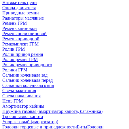
Натяжитель цепи
Опора двигателя
Приводные ремни
Радиаторы масляные
Ремень ГРМ
Ремень клиновой
Ремень поликлиновой
Ремень приводной
Ремкомплект ГРМ
Ролик ГРМ
Ролик привод ремня
Ролик ремня ГРМ
Ролик ремня приводного
Ролики ГРМ
Сальник коленвала зад
Сальник коленвала перед
Сальники коленвала кмпл
Свеча зажигания
Свеча накаливания
Цепь ГРМ
Амортизатор кабины
Пружина газовая (амортизатор капота, багажника)
Тросик замка капота
Упор газовый (амортизатор)
Головки торцевые и принадлежности
Биты
Головки