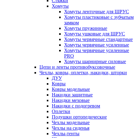
Стяжки
Хомуты
Хомуты ленточные для ШРУС
Хомуты пластиковые с зубчатым
замком
Хомуты пружинные
Хомуты ушковые для ШРУС
Хомуты червячные стандартные
Хомуты червячные усиленные
Хомуты червячные усиленные
PRO
Хомуты шарнирные силовые
Цепи и ленты противобуксовочные
Чехлы, ковры, оплетки, накидки, шторки
ДУУ
Ковры
Ковры модельные
Накидки защитные
Накидки меховые
Накидки с подогревом
Оплетки
Подушки ортопедические
Чехлы модельные
Чехлы на сиденья
Чехлы-тенты