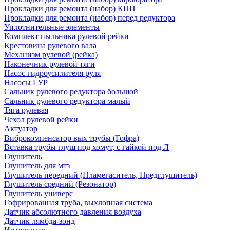
Прокладки для ремонта (набор) КПП
Прокладки для ремонта (набор) перед редуктора
Уплотнительные элементы
Комплект пыльника рулевой рейки
Крестовина рулевого вала
Механизм рулевой (рейка)
Наконечник рулевой тяги
Насос гидроусилителя руля
Насосы ГУР
Сальник рулевого редуктора большой
Сальник рулевого редуктора малый
Тяга рулевая
Чехол рулевой рейки
Актуатор
Виброкомпенсатор вых трубы (Гофра)
Вставка трубы глуш под хомут, с гайкой под Л
Глушитель
Глушитель для мтз
Глушитель передний (Пламегаситель, Предглушитель)
Глушитель средний (Резонатор)
Глушитель универс
Гофрированная труба, выхлопная система
Датчик абсолютного давления воздуха
Датчик лямбда-зонд