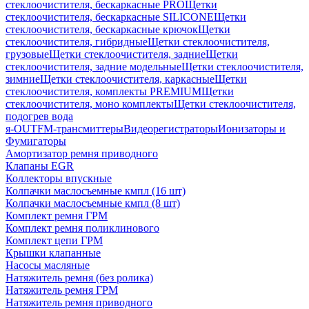
стеклоочистителя, бескаркасные PRO
Щетки
стеклоочистителя, бескаркасные SILICONE
Щетки
стеклоочистителя, бескаркасные крючок
Щетки
стеклоочистителя, гибридные
Щетки стеклоочистителя,
грузовые
Щетки стеклоочистителя, задние
Щетки
стеклоочистителя, задние модельные
Щетки стеклоочистителя,
зимние
Щетки стеклоочистителя, каркасные
Щетки
стеклоочистителя, комплекты PREMIUM
Щетки
стеклоочистителя, моно комплекты
Щетки стеклоочистителя,
подогрев вода
я-OUT
FM-трансмиттеры
Видеорегистраторы
Ионизаторы и
Фумигаторы
Амортизатор ремня приводного
Клапаны EGR
Коллекторы впускные
Колпачки маслосъемные кмпл (16 шт)
Колпачки маслосъемные кмпл (8 шт)
Комплект ремня ГРМ
Комплект ремня поликлинового
Комплект цепи ГРМ
Крышки клапанные
Насосы масляные
Натяжитель ремня (без ролика)
Натяжитель ремня ГРМ
Натяжитель ремня приводного