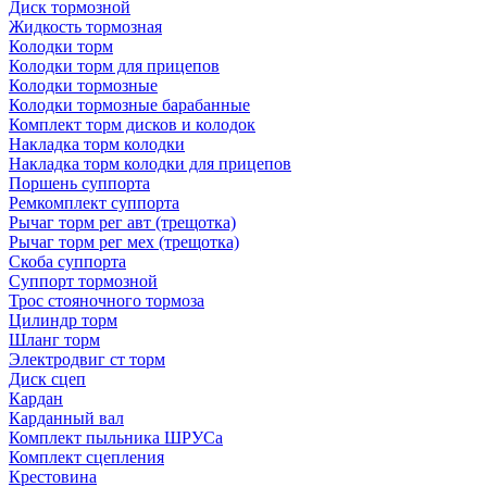
Диск тормозной
Жидкость тормозная
Колодки торм
Колодки торм для прицепов
Колодки тормозные
Колодки тормозные барабанные
Комплект торм дисков и колодок
Накладка торм колодки
Накладка торм колодки для прицепов
Поршень суппорта
Ремкомплект суппорта
Рычаг торм рег авт (трещотка)
Рычаг торм рег мех (трещотка)
Скоба суппорта
Суппорт тормозной
Трос стояночного тормоза
Цилиндр торм
Шланг торм
Электродвиг ст торм
Диск сцеп
Кардан
Карданный вал
Комплект пыльника ШРУСа
Комплект сцепления
Крестовина