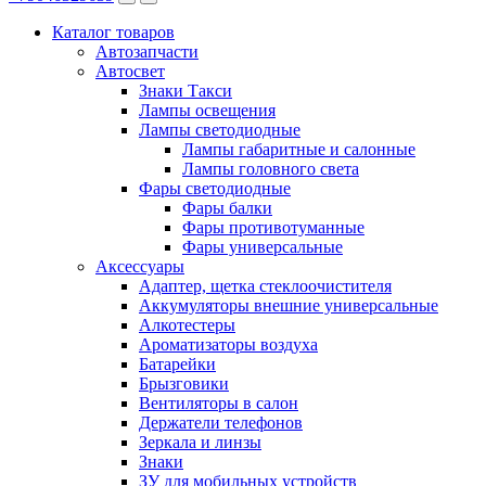
Каталог
товаров
Автозапчасти
Автосвет
Знаки Такси
Лампы освещения
Лампы светодиодные
Лампы габаритные и салонные
Лампы головного света
Фары светодиодные
Фары балки
Фары противотуманные
Фары универсальные
Аксессуары
Адаптер, щетка стеклоочистителя
Аккумуляторы внешние универсальные
Алкотестеры
Ароматизаторы воздуха
Батарейки
Брызговики
Вентиляторы в салон
Держатели телефонов
Зеркала и линзы
Знаки
ЗУ для мобильных устройств