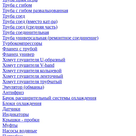
Труба с гибом
Труба с гибом развальцованная
Труба соед
Труба соед (вместо кат-ра)
Труба соед (средняя часть)
Труба соединительная
Труба универсальная (ремонтное соединение)
Турбокомпрессоры
Фланец с трубой
Фланец универ
Хомут глушителя U-образный
Хомут глушителя V-band
Хомут глушителя кольцевой
Хомут глушителя ленточный
Хомут глушителя трубчатый
Эмулятор (обманка)
Антифриз
Бачок расширительный системы охлаждения
Блоки охлаждения
Датчики
Индикаторы
Крышки - пробки
Муфты
Насосы водяные