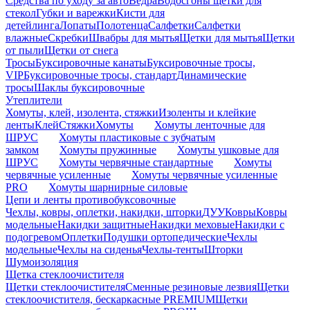
Средства по уходу за авто
Ведра
Водосгоны щетки для
стекол
Губки и варежки
Кисти для
детейлинга
Лопаты
Полотенца
Салфетки
Салфетки
влажные
Скребки
Швабры для мытья
Щетки для мытья
Щетки
от пыли
Щетки от снега
Тросы
Буксировочные канаты
Буксировочные тросы,
VIP
Буксировочные тросы, стандарт
Динамические
тросы
Шаклы буксировочные
Утеплители
Хомуты, клей, изолента, стяжки
Изоленты и клейкие
ленты
Клей
Стяжки
Хомуты
Хомуты ленточные для
ШРУС
Хомуты пластиковые с зубчатым
замком
Хомуты пружинные
Хомуты ушковые для
ШРУС
Хомуты червячные стандартные
Хомуты
червячные усиленные
Хомуты червячные усиленные
PRO
Хомуты шарнирные силовые
Цепи и ленты противобуксовочные
Чехлы, ковры, оплетки, накидки, шторки
ДУУ
Ковры
Ковры
модельные
Накидки защитные
Накидки меховые
Накидки с
подогревом
Оплетки
Подушки ортопедические
Чехлы
модельные
Чехлы на сиденья
Чехлы-тенты
Шторки
Шумоизоляция
Щетка стеклоочистителя
Щетки стеклоочистителя
Сменные резиновые лезвия
Щетки
стеклоочистителя, бескаркасные PREMIUM
Щетки