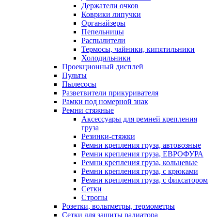
Держатели очков
Коврики липучки
Органайзеры
Пепельницы
Распылители
Термосы, чайники, кипятильники
Холодильники
Проекционный дисплей
Пульты
Пылесосы
Разветвители прикуривателя
Рамки под номерной знак
Ремни стяжные
Аксессуары для ремней крепления
груза
Резинки-стяжки
Ремни крепления груза, автовозные
Ремни крепления груза, ЕВРОФУРА
Ремни крепления груза, кольцевые
Ремни крепления груза, с крюками
Ремни крепления груза, с фиксатором
Сетки
Стропы
Розетки, вольтметры, термометры
Сетки для защиты радиатора