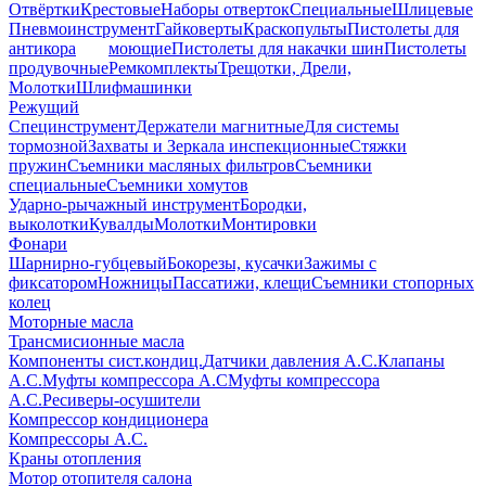
Отвёртки
Крестовые
Наборы отверток
Специальные
Шлицевые
Пневмоинструмент
Гайковерты
Краскопульты
Пистолеты для
антикора
моющие
Пистолеты для накачки шин
Пистолеты
продувочные
Ремкомплекты
Трещотки, Дрели,
Молотки
Шлифмашинки
Режущий
Специнструмент
Держатели магнитные
Для системы
тормозной
Захваты и Зеркала инспекционные
Стяжки
пружин
Съемники масляных фильтров
Съемники
специальные
Съемники хомутов
Ударно-рычажный инструмент
Бородки,
выколотки
Кувалды
Молотки
Монтировки
Фонари
Шарнирно-губцевый
Бокорезы, кусачки
Зажимы с
фиксатором
Ножницы
Пассатижи, клещи
Съемники стопорных
колец
Моторные масла
Трансмисионные масла
Компоненты сист.кондиц.
Датчики давления А.С.
Клапаны
А.С.
Муфты компрессора А.С
Муфты компрессора
А.С.
Ресиверы-осушители
Компрессор кондиционера
Компрессоры А.С.
Краны отопления
Мотор отопителя салона