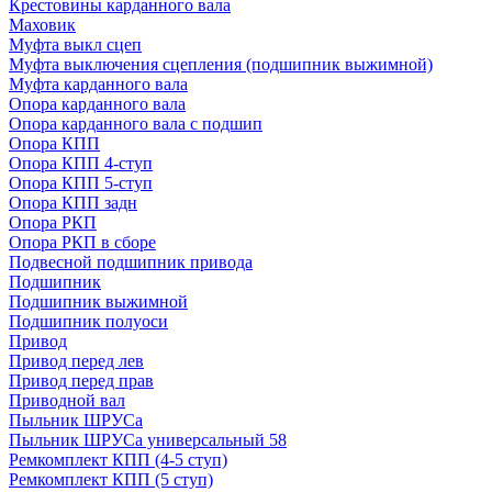
Крестовины карданного вала
Маховик
Муфта выкл сцеп
Муфта выключения сцепления (подшипник выжимной)
Муфта карданного вала
Опора карданного вала
Опора карданного вала с подшип
Опора КПП
Опора КПП 4-ступ
Опора КПП 5-ступ
Опора КПП задн
Опора РКП
Опора РКП в сборе
Подвесной подшипник привода
Подшипник
Подшипник выжимной
Подшипник полуоси
Привод
Привод перед лев
Привод перед прав
Приводной вал
Пыльник ШРУСа
Пыльник ШРУСа универсальный 58
Ремкомплект КПП (4-5 ступ)
Ремкомплект КПП (5 ступ)