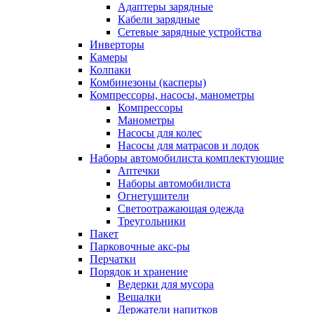
Адаптеры зарядные
Кабели зарядные
Сетевые зарядные устройства
Инверторы
Камеры
Колпаки
Комбинезоны (касперы)
Компрессоры, насосы, манометры
Компрессоры
Манометры
Насосы для колес
Насосы для матрасов и лодок
Наборы автомобилиста комплектующие
Аптечки
Наборы автомобилиста
Огнетушители
Светоотражающая одежда
Треугольники
Пакет
Парковочные акс-ры
Перчатки
Порядок и хранение
Ведерки для мусора
Вешалки
Держатели напитков