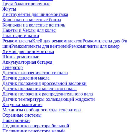
Груза балансировочные
Жгуты
Инструменты для шиномонтажа
Колпачки на колесные болты
Колпачки на колесные вентиль
Пакеты и Чехлы для колес
Пластыри и латки
Ремкомплекты
Клей для ремкомплектов
Ремкомплекты для б/к
шин
Ремкомплекты для вентилей
Ремкомплекты для камер
Химия для шиномонтажа
Шипы ремонтные
Аккумуляторная батарея
Генератор
Датчик включения стоп сигнала
Датчик давления масла
Датчик положения дроссельной заслонки
Датчик положения коленчатого вала
Датчик положения распределительного вала
Датчик температуры охлаждающей жидкости
Катушка зажигания
Механизм свободного хода генератора
Охранные системы
Парктроники
Подшипник генератора большой
Подшипник генератора малый