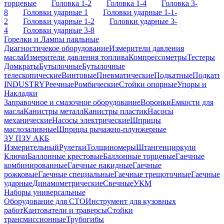
торцевые
Головка 1-2
Головка 1-4
Головка 3-
8
Головки ударные 1
Головки ударные 1-1-
2
Головки ударные 1-2
Головки ударные 3-
4
Головки ударные 3-8
Горелки и Лампы паяльные
Диагностичекое оборудование
Измерители давления
масла
Измерители давления топлива
Компрессометры
Тестеры
Домкраты
Бутылочные
Бутылочные
телескопические
Винтовые
Пневматические
Подкатные
Подкатн
INDUSTRY
Реечные
Ромбические
Стойки опорные
Упоры и
Накладки
Заправочное и смазочное оборудование
Воронки
Емкости для
масла
Канистры металл
Канистры пластик
Насосы
механические
Насосы электрические
Шприцы
маслозаливные
Шприцы рычажно-плунжерные
ЗУ ПЗУ АКБ
Измерительный
Рулетки
Толщиномеры
Штангенциркули
Ключи
Баллонные крестовые
Баллонные торцевые
Гаечные
комбинированные
Гаечные накидные
Гаечные
рожковые
Гаечные специальные
Гаечные трещоточные
Гаечные
ударные
Динамометрические
Свечные
УКМ
Наборы универсальные
Оборудование для СТО
Инструмент для кузовных
работ
Кантователи и траверсы
Стойки
трансмиссионные
Трубогибы