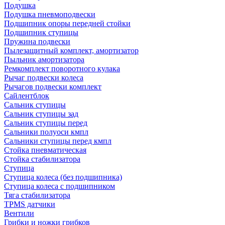
Подушка
Подушка пневмоподвески
Подшипник опоры передней стойки
Подшипник ступицы
Пружина подвески
Пылезащитный комплект, амортизатор
Пыльник амортизатора
Ремкомплект поворотного кулака
Рычаг подвески колеса
Рычагов подвески комплект
Сайлентблок
Сальник ступицы
Сальник ступицы зад
Сальник ступицы перед
Сальники полуоси кмпл
Сальники ступицы перед кмпл
Стойка пневматическая
Стойка стабилизатора
Ступица
Ступица колеса (без подшипника)
Ступица колеса с подшипником
Тяга стабилизатора
TPMS датчики
Вентили
Грибки и ножки грибков