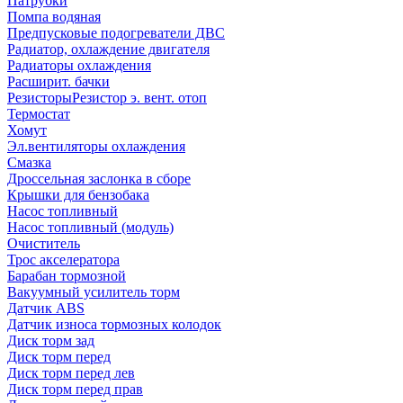
Патрубки
Помпа водяная
Предпусковые подогреватели ДВС
Радиатор, охлаждение двигателя
Радиаторы охлаждения
Расширит. бачки
Резисторы
Резистор э. вент. отоп
Термостат
Хомут
Эл.вентиляторы охлаждения
Смазка
Дроссельная заслонка в сборе
Крышки для бензобака
Насос топливный
Насос топливный (модуль)
Очиститель
Трос акселератора
Барабан тормозной
Вакуумный усилитель торм
Датчик ABS
Датчик износа тормозных колодок
Диск торм зад
Диск торм перед
Диск торм перед лев
Диск торм перед прав