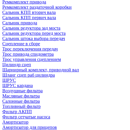
Ремкомплект привода
Ремкомплект раздаточной коробки
Сальник КПП вторич вала
Сальник КПП первич вала
Сальник привода
Сальник редуктора зад моста
Сальник редуктора перед моста
Сальник штока выбора передач
Сцепление в сборе
Трос переключения передач
Трос привода спидометра
Трос управления сцеплением
Цилиндр сцеп
Шарнирный комплект, приводной вал
Шланг сцеп раб цилиндра
ШРУС
ШРУС кардана
Воздушные фильтра
Масляные фильтра
Салонные фильтра
Топливный фильтр
Фильтр АКПП
Фильтр сетчатые насоса
Амортизатор
Амортизатор для прицепов