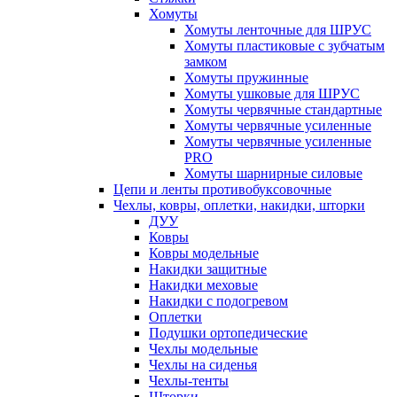
Хомуты
Хомуты ленточные для ШРУС
Хомуты пластиковые с зубчатым
замком
Хомуты пружинные
Хомуты ушковые для ШРУС
Хомуты червячные стандартные
Хомуты червячные усиленные
Хомуты червячные усиленные
PRO
Хомуты шарнирные силовые
Цепи и ленты противобуксовочные
Чехлы, ковры, оплетки, накидки, шторки
ДУУ
Ковры
Ковры модельные
Накидки защитные
Накидки меховые
Накидки с подогревом
Оплетки
Подушки ортопедические
Чехлы модельные
Чехлы на сиденья
Чехлы-тенты
Шторки