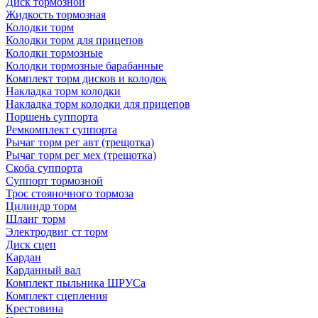
Диск тормозной
Жидкость тормозная
Колодки торм
Колодки торм для прицепов
Колодки тормозные
Колодки тормозные барабанные
Комплект торм дисков и колодок
Накладка торм колодки
Накладка торм колодки для прицепов
Поршень суппорта
Ремкомплект суппорта
Рычаг торм рег авт (трещотка)
Рычаг торм рег мех (трещотка)
Скоба суппорта
Суппорт тормозной
Трос стояночного тормоза
Цилиндр торм
Шланг торм
Электродвиг ст торм
Диск сцеп
Кардан
Карданный вал
Комплект пыльника ШРУСа
Комплект сцепления
Крестовина