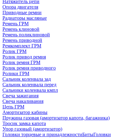
Натяжитель цепи
Опора двигателя
Приводные ремни
Радиаторы масляные
Ремень ГРМ
Ремень клиновой
Ремень поликлиновой
Ремень приводной
Ремкомплект ГРМ
Ролик ГРМ
Ролик привод ремня
Ролик ремня ГРМ
Ролик ремня приводного
Ролики ГРМ
Сальник коленвала зад
Сальник коленвала перед
Сальники коленвала кмпл
Свеча зажигания
Свеча накаливания
Цепь ГРМ
Амортизатор кабины
Пружина газовая (амортизатор капота, багажника)
Тросик замка капота
Упор газовый (амортизатор)
Головки торцевые и принадлежности
Биты
Головки