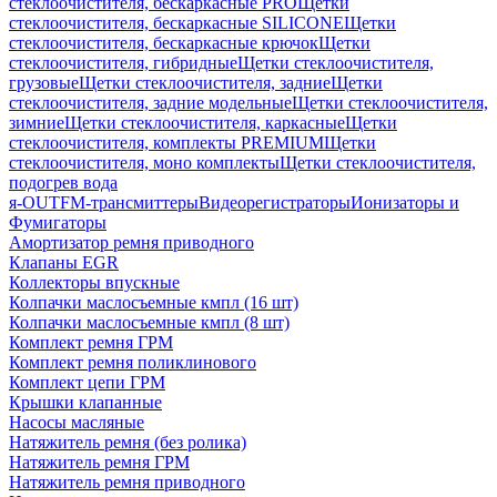
стеклоочистителя, бескаркасные PRO
Щетки
стеклоочистителя, бескаркасные SILICONE
Щетки
стеклоочистителя, бескаркасные крючок
Щетки
стеклоочистителя, гибридные
Щетки стеклоочистителя,
грузовые
Щетки стеклоочистителя, задние
Щетки
стеклоочистителя, задние модельные
Щетки стеклоочистителя,
зимние
Щетки стеклоочистителя, каркасные
Щетки
стеклоочистителя, комплекты PREMIUM
Щетки
стеклоочистителя, моно комплекты
Щетки стеклоочистителя,
подогрев вода
я-OUT
FM-трансмиттеры
Видеорегистраторы
Ионизаторы и
Фумигаторы
Амортизатор ремня приводного
Клапаны EGR
Коллекторы впускные
Колпачки маслосъемные кмпл (16 шт)
Колпачки маслосъемные кмпл (8 шт)
Комплект ремня ГРМ
Комплект ремня поликлинового
Комплект цепи ГРМ
Крышки клапанные
Насосы масляные
Натяжитель ремня (без ролика)
Натяжитель ремня ГРМ
Натяжитель ремня приводного