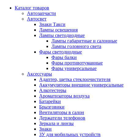
Каталог
товаров
Автозапчасти
Автосвет
Знаки Такси
Лампы освещения
Лампы светодиодные
Лампы габаритные и салонные
Лампы головного света
Фары светодиодные
Фары балки
Фары противотуманные
Фары универсальные
Аксессуары
Адаптер, щетка стеклоочистителя
Аккумуляторы внешние универсальные
Алкотестеры
Ароматизаторы воздуха
Батарейки
Брызговики
Вентиляторы в салон
Держатели телефонов
Зеркала и линзы
Знаки
ЗУ для мобильных устройств