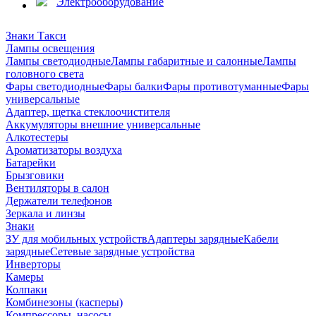
Электрооборудование
Знаки Такси
Лампы освещения
Лампы светодиодные
Лампы габаритные и салонные
Лампы
головного света
Фары светодиодные
Фары балки
Фары противотуманные
Фары
универсальные
Адаптер, щетка стеклоочистителя
Аккумуляторы внешние универсальные
Алкотестеры
Ароматизаторы воздуха
Батарейки
Брызговики
Вентиляторы в салон
Держатели телефонов
Зеркала и линзы
Знаки
ЗУ для мобильных устройств
Адаптеры зарядные
Кабели
зарядные
Сетевые зарядные устройства
Инверторы
Камеры
Колпаки
Комбинезоны (касперы)
Компрессоры, насосы,