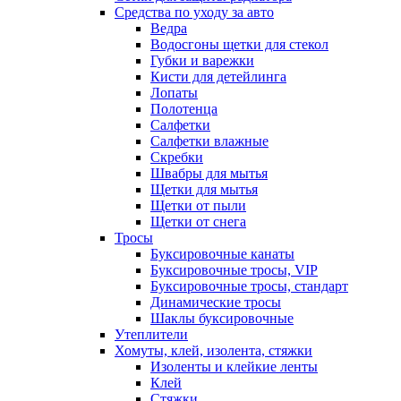
Средства по уходу за авто
Ведра
Водосгоны щетки для стекол
Губки и варежки
Кисти для детейлинга
Лопаты
Полотенца
Салфетки
Салфетки влажные
Скребки
Швабры для мытья
Щетки для мытья
Щетки от пыли
Щетки от снега
Тросы
Буксировочные канаты
Буксировочные тросы, VIP
Буксировочные тросы, стандарт
Динамические тросы
Шаклы буксировочные
Утеплители
Хомуты, клей, изолента, стяжки
Изоленты и клейкие ленты
Клей
Стяжки