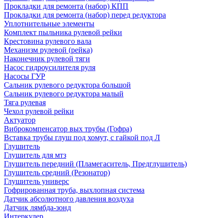
Прокладки для ремонта (набор) КПП
Прокладки для ремонта (набор) перед редуктора
Уплотнительные элементы
Комплект пыльника рулевой рейки
Крестовина рулевого вала
Механизм рулевой (рейка)
Наконечник рулевой тяги
Насос гидроусилителя руля
Насосы ГУР
Сальник рулевого редуктора большой
Сальник рулевого редуктора малый
Тяга рулевая
Чехол рулевой рейки
Актуатор
Виброкомпенсатор вых трубы (Гофра)
Вставка трубы глуш под хомут, с гайкой под Л
Глушитель
Глушитель для мтз
Глушитель передний (Пламегаситель, Предглушитель)
Глушитель средний (Резонатор)
Глушитель универс
Гофрированная труба, выхлопная система
Датчик абсолютного давления воздуха
Датчик лямбда-зонд
Интеркулер