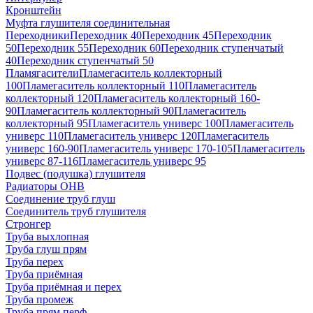
Кронштейн
Муфта глушителя соединительная
Переходники
Переходник 40
Переходник 45
Переходник
50
Переходник 55
Переходник 60
Переходник ступенчатый
40
Переходник ступенчатый 50
Пламягасители
Пламегаситель коллекторный
100
Пламегаситель коллекторный 110
Пламегаситель
коллекторный 120
Пламегаситель коллекторный 160-
90
Пламегаситель коллекторный 90
Пламегаситель
коллекторный 95
Пламегаситель универс 100
Пламегаситель
универс 110
Пламегаситель универс 120
Пламегаситель
универс 160-90
Пламегаситель универс 170-105
Пламегаситель
универс 87-116
Пламегаситель универс 95
Подвес (подушка) глушителя
Радиаторы ОНВ
Соединение труб глуш
Соединитель труб глушителя
Стронгер
Труба выхлопная
Труба глуш прям
Труба перех
Труба приёмная
Труба приёмная и перех
Труба промеж
Труба прям перф