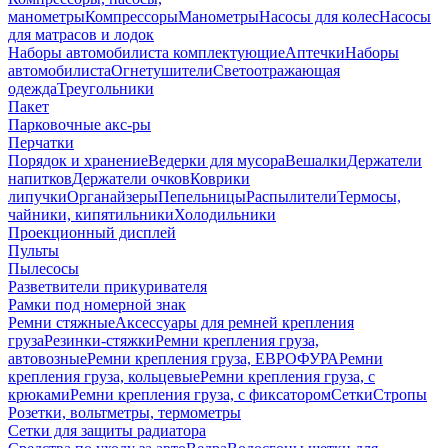
манометры
Компрессоры
Манометры
Насосы для колес
Насосы
для матрасов и лодок
Наборы автомобилиста комплектующие
Аптечки
Наборы
автомобилиста
Огнетушители
Светоотражающая
одежда
Треугольники
Пакет
Парковочные акс-ры
Перчатки
Порядок и хранение
Ведерки для мусора
Вешалки
Держатели
напитков
Держатели очков
Коврики
липучки
Органайзеры
Пепельницы
Распылители
Термосы,
чайники, кипятильники
Холодильники
Проекционный дисплей
Пульты
Пылесосы
Разветвители прикуривателя
Рамки под номерной знак
Ремни стяжные
Аксессуары для ремней крепления
груза
Резинки-стяжки
Ремни крепления груза,
автовозные
Ремни крепления груза, ЕВРОФУРА
Ремни
крепления груза, кольцевые
Ремни крепления груза, с
крюками
Ремни крепления груза, с фиксатором
Сетки
Стропы
Розетки, вольтметры, термометры
Сетки для защиты радиатора