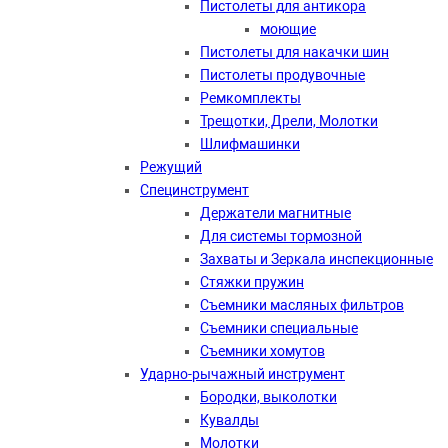
Пистолеты для антикора
моющие
Пистолеты для накачки шин
Пистолеты продувочные
Ремкомплекты
Трещотки, Дрели, Молотки
Шлифмашинки
Режущий
Специнструмент
Держатели магнитные
Для системы тормозной
Захваты и Зеркала инспекционные
Стяжки пружин
Съемники масляных фильтров
Съемники специальные
Съемники хомутов
Ударно-рычажный инструмент
Бородки, выколотки
Кувалды
Молотки