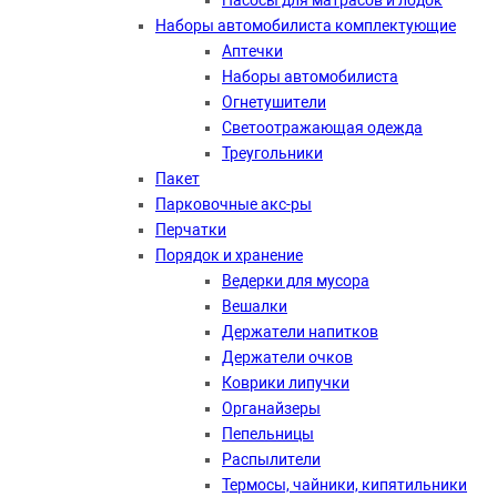
Насосы для матрасов и лодок
Наборы автомобилиста комплектующие
Аптечки
Наборы автомобилиста
Огнетушители
Светоотражающая одежда
Треугольники
Пакет
Парковочные акс-ры
Перчатки
Порядок и хранение
Ведерки для мусора
Вешалки
Держатели напитков
Держатели очков
Коврики липучки
Органайзеры
Пепельницы
Распылители
Термосы, чайники, кипятильники