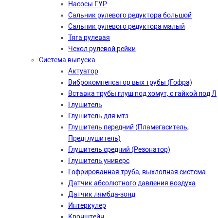
Насосы ГУР
Сальник рулевого редуктора большой
Сальник рулевого редуктора малый
Тяга рулевая
Чехол рулевой рейки
Система выпуска
Актуатор
Виброкомпенсатор вых трубы (Гофра)
Вставка трубы глуш под хомут, с гайкой под Л
Глушитель
Глушитель для мтз
Глушитель передний (Пламегаситель,
Предглушитель)
Глушитель средний (Резонатор)
Глушитель универс
Гофрированная труба, выхлопная система
Датчик абсолютного давления воздуха
Датчик лямбда-зонд
Интеркулер
Кронштейн