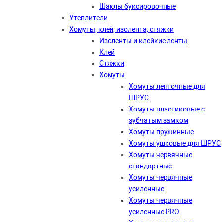
Шаклы буксировочные
Утеплители
Хомуты, клей, изолента, стяжки
Изоленты и клейкие ленты
Клей
Стяжки
Хомуты
Хомуты ленточные для
ШРУС
Хомуты пластиковые с
зубчатым замком
Хомуты пружинные
Хомуты ушковые для ШРУС
Хомуты червячные
стандартные
Хомуты червячные
усиленные
Хомуты червячные
усиленные PRO