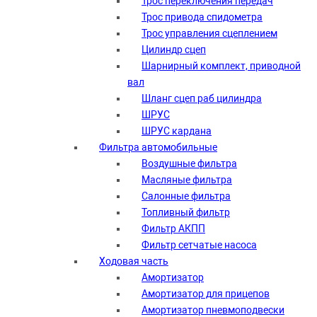
Трос переключения передач
Трос привода спидометра
Трос управления сцеплением
Цилиндр сцеп
Шарнирный комплект, приводной
вал
Шланг сцеп раб цилиндра
ШРУС
ШРУС кардана
Фильтра автомобильные
Воздушные фильтра
Масляные фильтра
Салонные фильтра
Топливный фильтр
Фильтр АКПП
Фильтр сетчатые насоса
Ходовая часть
Амортизатор
Амортизатор для прицепов
Амортизатор пневмоподвески