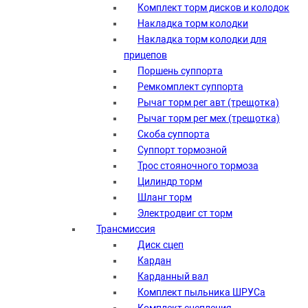
Комплект торм дисков и колодок
Накладка торм колодки
Накладка торм колодки для
прицепов
Поршень суппорта
Ремкомплект суппорта
Рычаг торм рег авт (трещотка)
Рычаг торм рег мех (трещотка)
Скоба суппорта
Суппорт тормозной
Трос стояночного тормоза
Цилиндр торм
Шланг торм
Электродвиг ст торм
Трансмиссия
Диск сцеп
Кардан
Карданный вал
Комплект пыльника ШРУСа