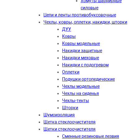
Хомуты шарнирные
силовые
Цепи и ленты противобуксовочные
Чехлы, ковры, оплетки, накидки, шторки
ДУУ
Ковры
Ковры модельные
Накидки защитные
Накидки меховые
Накидки с подогревом
Оплетки
Подушки ортопедические
Чехлы модельные
Чехлы на сиденья
Чехлы-тенты
Шторки
Шумоизоляция
Щетка стеклоочистителя
Щетки стеклоочистителя
Сменные резиновые лезвия