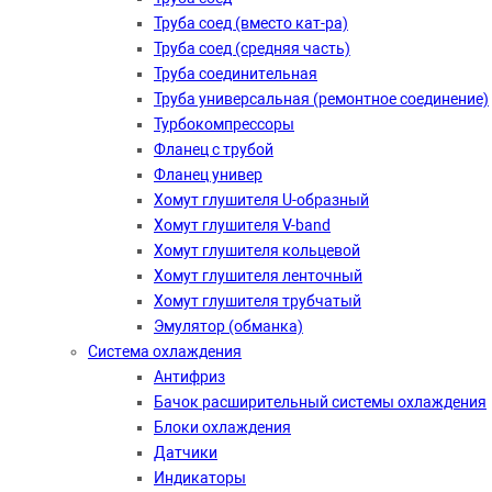
Труба соед (вместо кат-ра)
Труба соед (средняя часть)
Труба соединительная
Труба универсальная (ремонтное соединение)
Турбокомпрессоры
Фланец с трубой
Фланец универ
Хомут глушителя U-образный
Хомут глушителя V-band
Хомут глушителя кольцевой
Хомут глушителя ленточный
Хомут глушителя трубчатый
Эмулятор (обманка)
Система охлаждения
Антифриз
Бачок расширительный системы охлаждения
Блоки охлаждения
Датчики
Индикаторы