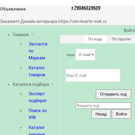
+79046329639
Объявление
Закажите Дизайн интерьера https://rem-kvartir-msk.ru
Войт
Главная
По коду
По паролю
Запчасти
по
Через
Маркам
Каталог
товаров
Каталоги подбора
Эксперт
подберет
Поиск по
VIN
Каталог
товаров