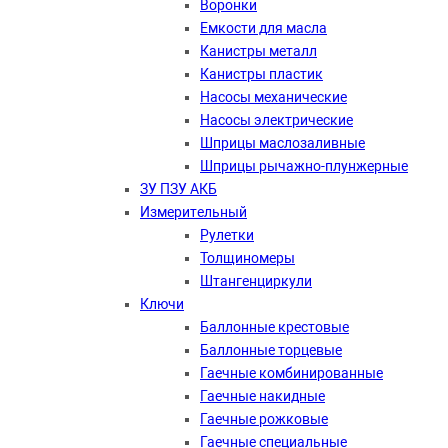
Воронки
Емкости для масла
Канистры металл
Канистры пластик
Насосы механические
Насосы электрические
Шприцы маслозаливные
Шприцы рычажно-плунжерные
ЗУ ПЗУ АКБ
Измерительный
Рулетки
Толщиномеры
Штангенциркули
Ключи
Баллонные крестовые
Баллонные торцевые
Гаечные комбинированные
Гаечные накидные
Гаечные рожковые
Гаечные специальные