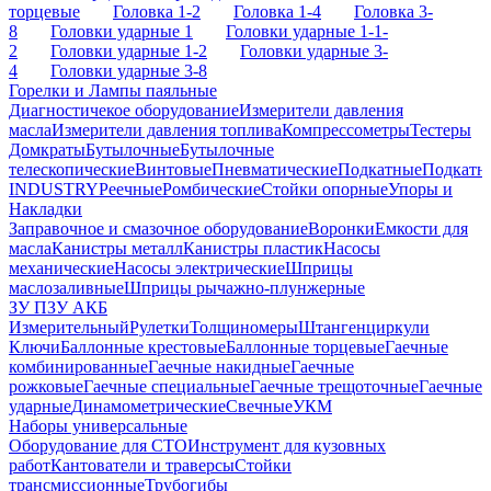
торцевые
Головка 1-2
Головка 1-4
Головка 3-
8
Головки ударные 1
Головки ударные 1-1-
2
Головки ударные 1-2
Головки ударные 3-
4
Головки ударные 3-8
Горелки и Лампы паяльные
Диагностичекое оборудование
Измерители давления
масла
Измерители давления топлива
Компрессометры
Тестеры
Домкраты
Бутылочные
Бутылочные
телескопические
Винтовые
Пневматические
Подкатные
Подкатн
INDUSTRY
Реечные
Ромбические
Стойки опорные
Упоры и
Накладки
Заправочное и смазочное оборудование
Воронки
Емкости для
масла
Канистры металл
Канистры пластик
Насосы
механические
Насосы электрические
Шприцы
маслозаливные
Шприцы рычажно-плунжерные
ЗУ ПЗУ АКБ
Измерительный
Рулетки
Толщиномеры
Штангенциркули
Ключи
Баллонные крестовые
Баллонные торцевые
Гаечные
комбинированные
Гаечные накидные
Гаечные
рожковые
Гаечные специальные
Гаечные трещоточные
Гаечные
ударные
Динамометрические
Свечные
УКМ
Наборы универсальные
Оборудование для СТО
Инструмент для кузовных
работ
Кантователи и траверсы
Стойки
трансмиссионные
Трубогибы