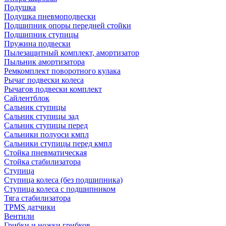
Подушка
Подушка пневмоподвески
Подшипник опоры передней стойки
Подшипник ступицы
Пружина подвески
Пылезащитный комплект, амортизатор
Пыльник амортизатора
Ремкомплект поворотного кулака
Рычаг подвески колеса
Рычагов подвески комплект
Сайлентблок
Сальник ступицы
Сальник ступицы зад
Сальник ступицы перед
Сальники полуоси кмпл
Сальники ступицы перед кмпл
Стойка пневматическая
Стойка стабилизатора
Ступица
Ступица колеса (без подшипника)
Ступица колеса с подшипником
Тяга стабилизатора
TPMS датчики
Вентили
Грибки и ножки грибков