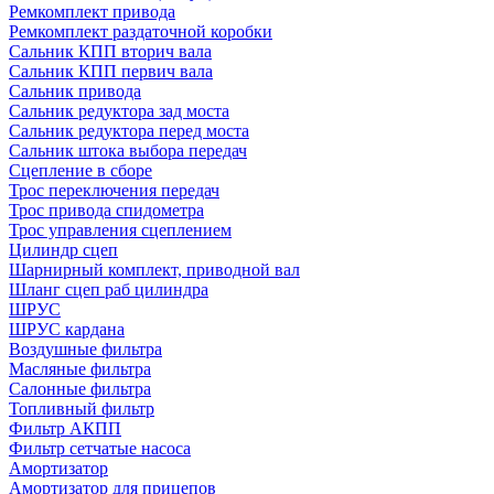
Ремкомплект привода
Ремкомплект раздаточной коробки
Сальник КПП вторич вала
Сальник КПП первич вала
Сальник привода
Сальник редуктора зад моста
Сальник редуктора перед моста
Сальник штока выбора передач
Сцепление в сборе
Трос переключения передач
Трос привода спидометра
Трос управления сцеплением
Цилиндр сцеп
Шарнирный комплект, приводной вал
Шланг сцеп раб цилиндра
ШРУС
ШРУС кардана
Воздушные фильтра
Масляные фильтра
Салонные фильтра
Топливный фильтр
Фильтр АКПП
Фильтр сетчатые насоса
Амортизатор
Амортизатор для прицепов