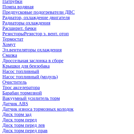
Патрубки
Помпа водяная
Предпусковые подогреватели ДВС
Радиатор, охлаждение двигателя
Радиаторы охлаждения
Расширит. бачки
Резисторы
Резистор э. вент. отоп
Термостат
Хомут
Эл.вентиляторы охлаждения
Смазка
Дроссельная заслонка в сборе
Крышки для бензобака
Насос топливный
Насос топливный (модуль)
Очиститель
Трос акселератора
Барабан тормозной
Вакуумный усилитель торм
Датчик ABS
Датчик износа тормозных колодок
Диск торм зад
Диск торм перед
Диск торм перед лев
Диск торм перед прав