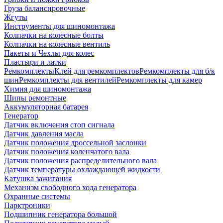
Груза балансировочные
Жгуты
Инструменты для шиномонтажа
Колпачки на колесные болты
Колпачки на колесные вентиль
Пакеты и Чехлы для колес
Пластыри и латки
Ремкомплекты
Клей для ремкомплектов
Ремкомплекты для б/к
шин
Ремкомплекты для вентилей
Ремкомплекты для камер
Химия для шиномонтажа
Шипы ремонтные
Аккумуляторная батарея
Генератор
Датчик включения стоп сигнала
Датчик давления масла
Датчик положения дроссельной заслонки
Датчик положения коленчатого вала
Датчик положения распределительного вала
Датчик температуры охлаждающей жидкости
Катушка зажигания
Механизм свободного хода генератора
Охранные системы
Парктроники
Подшипник генератора большой