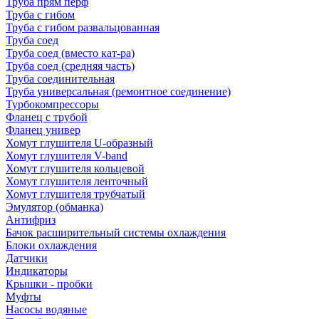
Труба прям перф
Труба с гибом
Труба с гибом развальцованная
Труба соед
Труба соед (вместо кат-ра)
Труба соед (средняя часть)
Труба соединительная
Труба универсальная (ремонтное соединение)
Турбокомпрессоры
Фланец с трубой
Фланец универ
Хомут глушителя U-образный
Хомут глушителя V-band
Хомут глушителя кольцевой
Хомут глушителя ленточный
Хомут глушителя трубчатый
Эмулятор (обманка)
Антифриз
Бачок расширительный системы охлаждения
Блоки охлаждения
Датчики
Индикаторы
Крышки - пробки
Муфты
Насосы водяные