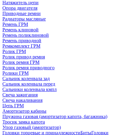
Натяжитель цепи
Опора двигателя
Приводные ремни
Радиаторы масляные
Ремень ГРМ
Ремень клиновой
Ремень поликлиновой
Ремень приводной
Ремкомплект ГРМ
Ролик ГРМ
Ролик привод ремня
Ролик ремня ГРМ
Ролик ремня приводного
Ролики ГРМ
Сальник коленвала зад
Сальник коленвала перед
Сальники коленвала кмпл
Свеча зажигания
Свеча накаливания
Цепь ГРМ
Амортизатор кабины
Пружина газовая (амортизатор капота, багажника)
Тросик замка капота
Упор газовый (амортизатор)
Головки торцевые и принадлежности
Биты
Головки