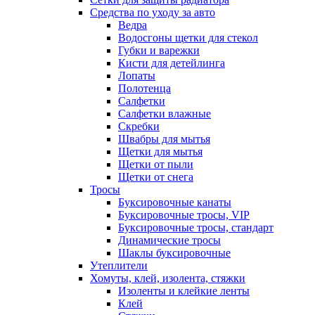
Средства по уходу за авто
Ведра
Водосгоны щетки для стекол
Губки и варежки
Кисти для детейлинга
Лопаты
Полотенца
Салфетки
Салфетки влажные
Скребки
Швабры для мытья
Щетки для мытья
Щетки от пыли
Щетки от снега
Тросы
Буксировочные канаты
Буксировочные тросы, VIP
Буксировочные тросы, стандарт
Динамические тросы
Шаклы буксировочные
Утеплители
Хомуты, клей, изолента, стяжки
Изоленты и клейкие ленты
Клей