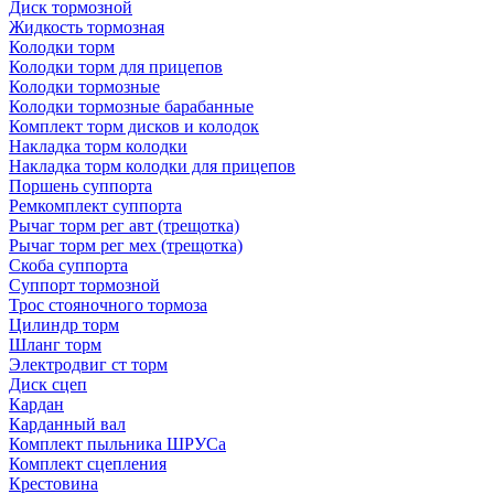
Диск тормозной
Жидкость тормозная
Колодки торм
Колодки торм для прицепов
Колодки тормозные
Колодки тормозные барабанные
Комплект торм дисков и колодок
Накладка торм колодки
Накладка торм колодки для прицепов
Поршень суппорта
Ремкомплект суппорта
Рычаг торм рег авт (трещотка)
Рычаг торм рег мех (трещотка)
Скоба суппорта
Суппорт тормозной
Трос стояночного тормоза
Цилиндр торм
Шланг торм
Электродвиг ст торм
Диск сцеп
Кардан
Карданный вал
Комплект пыльника ШРУСа
Комплект сцепления
Крестовина