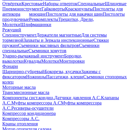
Отвёртки
Крестовые
Наборы отверток
Специальные
Шлицевые
Пневмоинструмент
Гайковерты
Краскопульты
Пистолеты для
антикора
моющие
Пистолеты для накачки шин
Пистолеты
продувочные
Ремкомплекты
Трещотки, Дрели,
Молотки
Шлифмашинки
Режущий
Специнструмент
Держатели магнитные
Для системы
тормозной
Захваты и Зеркала инспекционные
Стяжки
пружин
Съемники масляных фильтров
Съемники
специальные
Съемники хомутов
Ударно-рычажный инструмент
Бородки,
выколотки
Кувалды
Молотки
Монтировки
Фонари
Шарнирно-губцевый
Бокорезы, кусачки
Зажимы с
фиксатором
Ножницы
Пассатижи, клещи
Съемники стопорных
колец
Моторные масла
Трансмисионные масла
Компоненты сист.кондиц.
Датчики давления А.С.
Клапаны
А.С.
Муфты компрессора А.С
Муфты компрессора
А.С.
Ресиверы-осушители
Компрессор кондиционера
Компрессоры А.С.
Краны отопления
Мотор отопителя салона