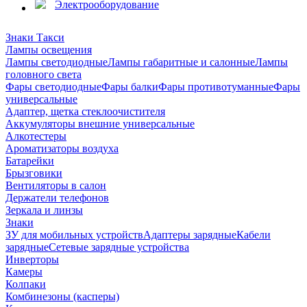
Электрооборудование
Знаки Такси
Лампы освещения
Лампы светодиодные
Лампы габаритные и салонные
Лампы
головного света
Фары светодиодные
Фары балки
Фары противотуманные
Фары
универсальные
Адаптер, щетка стеклоочистителя
Аккумуляторы внешние универсальные
Алкотестеры
Ароматизаторы воздуха
Батарейки
Брызговики
Вентиляторы в салон
Держатели телефонов
Зеркала и линзы
Знаки
ЗУ для мобильных устройств
Адаптеры зарядные
Кабели
зарядные
Сетевые зарядные устройства
Инверторы
Камеры
Колпаки
Комбинезоны (касперы)