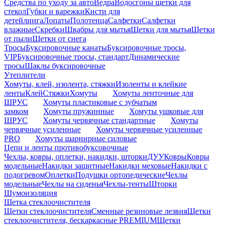
Средства по уходу за авто
Ведра
Водосгоны щетки для
стекол
Губки и варежки
Кисти для
детейлинга
Лопаты
Полотенца
Салфетки
Салфетки
влажные
Скребки
Швабры для мытья
Щетки для мытья
Щетки
от пыли
Щетки от снега
Тросы
Буксировочные канаты
Буксировочные тросы,
VIP
Буксировочные тросы, стандарт
Динамические
тросы
Шаклы буксировочные
Утеплители
Хомуты, клей, изолента, стяжки
Изоленты и клейкие
ленты
Клей
Стяжки
Хомуты
Хомуты ленточные для
ШРУС
Хомуты пластиковые с зубчатым
замком
Хомуты пружинные
Хомуты ушковые для
ШРУС
Хомуты червячные стандартные
Хомуты
червячные усиленные
Хомуты червячные усиленные
PRO
Хомуты шарнирные силовые
Цепи и ленты противобуксовочные
Чехлы, ковры, оплетки, накидки, шторки
ДУУ
Ковры
Ковры
модельные
Накидки защитные
Накидки меховые
Накидки с
подогревом
Оплетки
Подушки ортопедические
Чехлы
модельные
Чехлы на сиденья
Чехлы-тенты
Шторки
Шумоизоляция
Щетка стеклоочистителя
Щетки стеклоочистителя
Сменные резиновые лезвия
Щетки
стеклоочистителя, бескаркасные PREMIUM
Щетки