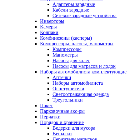
Адаптеры зарядные
Кабели зарядные
Сетевые зарядные устройства
Инверторы
Камеры
Колпаки
Комбинезоны (касперы)
Компрессоры, насосы, манометры
Компрессоры
Манометры
Насосы для колес
Насосы для матрасов и лодок
Наборы автомобилиста комплектующие
Аптечки
Наборы автомобилиста
Огнетушители
Светоотражающая одежда
Треугольники
Пакет
Парковочные акс-ры
Перчатки
Порядок и хранение
Ведерки для мусора
Вешалки
Держатели напитков