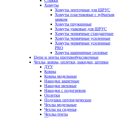
Стяжки
Хомуты
Хомуты ленточные для ШРУС
Хомуты пластиковые с зубчатым
замком
Хомуты пружинные
Хомуты ушковые для ШРУС
Хомуты червячные стандартные
Хомуты червячные усиленные
Хомуты червячные усиленные
PRO
Хомуты шарнирные силовые
Цепи и ленты противобуксовочные
Чехлы, ковры, оплетки, накидки, шторки
ДУУ
Ковры
Ковры модельные
Накидки защитные
Накидки меховые
Накидки с подогревом
Оплетки
Подушки ортопедические
Чехлы модельные
Чехлы на сиденья
Чехлы-тенты