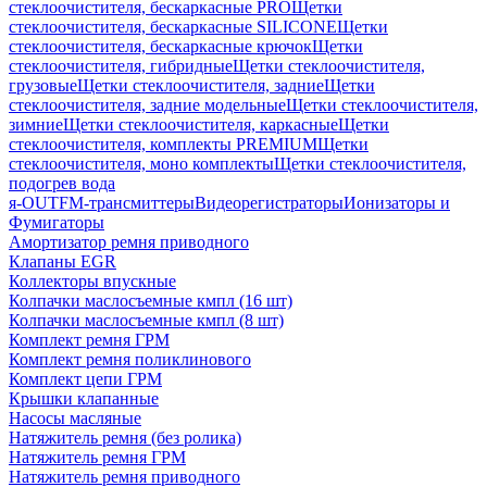
стеклоочистителя, бескаркасные PRO
Щетки
стеклоочистителя, бескаркасные SILICONE
Щетки
стеклоочистителя, бескаркасные крючок
Щетки
стеклоочистителя, гибридные
Щетки стеклоочистителя,
грузовые
Щетки стеклоочистителя, задние
Щетки
стеклоочистителя, задние модельные
Щетки стеклоочистителя,
зимние
Щетки стеклоочистителя, каркасные
Щетки
стеклоочистителя, комплекты PREMIUM
Щетки
стеклоочистителя, моно комплекты
Щетки стеклоочистителя,
подогрев вода
я-OUT
FM-трансмиттеры
Видеорегистраторы
Ионизаторы и
Фумигаторы
Амортизатор ремня приводного
Клапаны EGR
Коллекторы впускные
Колпачки маслосъемные кмпл (16 шт)
Колпачки маслосъемные кмпл (8 шт)
Комплект ремня ГРМ
Комплект ремня поликлинового
Комплект цепи ГРМ
Крышки клапанные
Насосы масляные
Натяжитель ремня (без ролика)
Натяжитель ремня ГРМ
Натяжитель ремня приводного