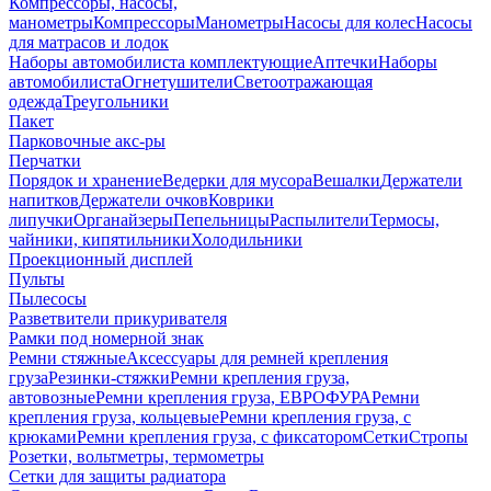
Компрессоры, насосы,
манометры
Компрессоры
Манометры
Насосы для колес
Насосы
для матрасов и лодок
Наборы автомобилиста комплектующие
Аптечки
Наборы
автомобилиста
Огнетушители
Светоотражающая
одежда
Треугольники
Пакет
Парковочные акс-ры
Перчатки
Порядок и хранение
Ведерки для мусора
Вешалки
Держатели
напитков
Держатели очков
Коврики
липучки
Органайзеры
Пепельницы
Распылители
Термосы,
чайники, кипятильники
Холодильники
Проекционный дисплей
Пульты
Пылесосы
Разветвители прикуривателя
Рамки под номерной знак
Ремни стяжные
Аксессуары для ремней крепления
груза
Резинки-стяжки
Ремни крепления груза,
автовозные
Ремни крепления груза, ЕВРОФУРА
Ремни
крепления груза, кольцевые
Ремни крепления груза, с
крюками
Ремни крепления груза, с фиксатором
Сетки
Стропы
Розетки, вольтметры, термометры
Сетки для защиты радиатора