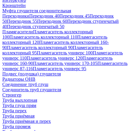
Интеркулер
Кронштейн
Муфта глушителя соединительная
Переходники
Переходник 40
Переходник 45
Переходник
50
Переходник 55
Переходник 60
Переходник ступенчатый
40
Переходник ступенчатый 50
Пламягасители
Пламегаситель коллекторный
100
Пламегаситель коллекторный 110
Пламегаситель
коллекторный 120
Пламегаситель коллекторный 160-
90
Пламегаситель коллекторный 90
Пламегаситель
коллекторный 95
Пламегаситель универс 100
Пламегаситель
универс 110
Пламегаситель универс 120
Пламегаситель
универс 160-90
Пламегаситель универс 170-105
Пламегаситель
универс 87-116
Пламегаситель универс 95
Подвес (подушка) глушителя
Радиаторы ОНВ
Соединение труб глуш
Соединитель труб глушителя
Стронгер
Труба выхлопная
Труба глуш прям
Труба перех
Труба приёмная
Труба приёмная и перех
Труба промеж