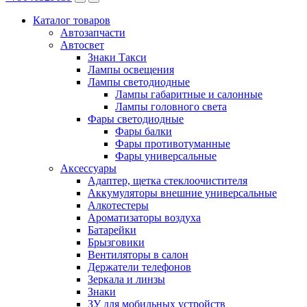
Каталог
товаров
Автозапчасти
Автосвет
Знаки Такси
Лампы освещения
Лампы светодиодные
Лампы габаритные и салонные
Лампы головного света
Фары светодиодные
Фары балки
Фары противотуманные
Фары универсальные
Аксессуары
Адаптер, щетка стеклоочистителя
Аккумуляторы внешние универсальные
Алкотестеры
Ароматизаторы воздуха
Батарейки
Брызговики
Вентиляторы в салон
Держатели телефонов
Зеркала и линзы
Знаки
ЗУ для мобильных устройств