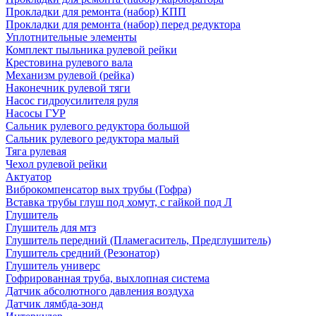
Прокладки для ремонта (набор) КПП
Прокладки для ремонта (набор) перед редуктора
Уплотнительные элементы
Комплект пыльника рулевой рейки
Крестовина рулевого вала
Механизм рулевой (рейка)
Наконечник рулевой тяги
Насос гидроусилителя руля
Насосы ГУР
Сальник рулевого редуктора большой
Сальник рулевого редуктора малый
Тяга рулевая
Чехол рулевой рейки
Актуатор
Виброкомпенсатор вых трубы (Гофра)
Вставка трубы глуш под хомут, с гайкой под Л
Глушитель
Глушитель для мтз
Глушитель передний (Пламегаситель, Предглушитель)
Глушитель средний (Резонатор)
Глушитель универс
Гофрированная труба, выхлопная система
Датчик абсолютного давления воздуха
Датчик лямбда-зонд