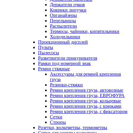
Держатели очков
Коврики липучки
Органайзеры
Пепельницы
Распылители
Термосы, чайники, кипятильники
Холодильники
Проекционный дисплей
Пульты
Пылесосы
Разветвители прикуривателя
Рамки под номерной знак
Ремни стяжные
Аксессуары для ремней крепления
груза
Резинки-стяжки
Ремни крепления груза, автовозные
Ремни крепления груза, ЕВРОФУРА
Ремни крепления груза, кольцевые
Ремни крепления груза, с крюками
Ремни крепления груза, с фиксатором
Сетки
Стропы
Розетки, вольтметры, термометры
Сетки для защиты радиатора