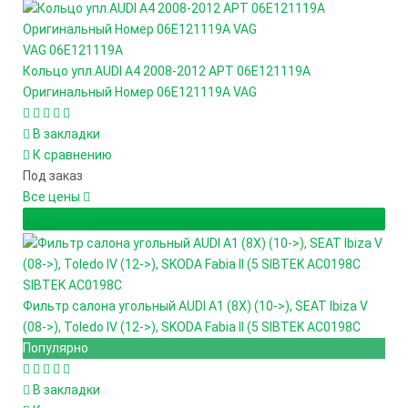
VAG
06E121119A
Кольцо упл.AUDI A4 2008-2012 АРТ 06E121119A
Оригинальный Номер 06E121119A VAG
В закладки
К сравнению
Под заказ
Все цены
Подробнее
SIBTEK
AC0198C
Фильтр салона угольный AUDI A1 (8X) (10->), SEAT Ibiza V
(08->), Toledo IV (12->), SKODA Fabia II (5 SIBTEK AC0198C
Популярно
В закладки