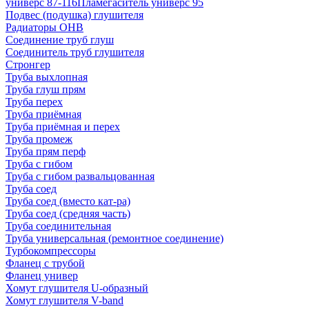
универс 87-116
Пламегаситель универс 95
Подвес (подушка) глушителя
Радиаторы ОНВ
Соединение труб глуш
Соединитель труб глушителя
Стронгер
Труба выхлопная
Труба глуш прям
Труба перех
Труба приёмная
Труба приёмная и перех
Труба промеж
Труба прям перф
Труба с гибом
Труба с гибом развальцованная
Труба соед
Труба соед (вместо кат-ра)
Труба соед (средняя часть)
Труба соединительная
Труба универсальная (ремонтное соединение)
Турбокомпрессоры
Фланец с трубой
Фланец универ
Хомут глушителя U-образный
Хомут глушителя V-band