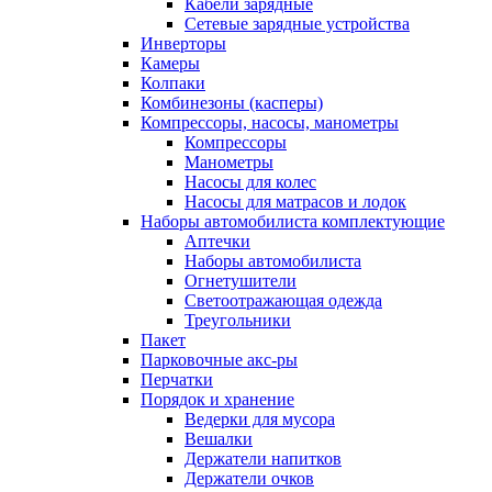
Кабели зарядные
Сетевые зарядные устройства
Инверторы
Камеры
Колпаки
Комбинезоны (касперы)
Компрессоры, насосы, манометры
Компрессоры
Манометры
Насосы для колес
Насосы для матрасов и лодок
Наборы автомобилиста комплектующие
Аптечки
Наборы автомобилиста
Огнетушители
Светоотражающая одежда
Треугольники
Пакет
Парковочные акс-ры
Перчатки
Порядок и хранение
Ведерки для мусора
Вешалки
Держатели напитков
Держатели очков