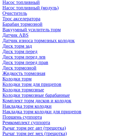
Насос топливный
Насос топливный (модуль)
Очиститель
Трос акселератора
Барабан тормозной
Вакуумный усилитель торм
Датчик ABS
Датчик износа тормозных колодок
Диск торм зад
Диск торм перед
Диск торм перед лев
Диск торм перед прав
Диск тормозной
Жидкость тормозная
Колодки торм
Колодки торм для прицепов
Колодки тормозные
Колодки тормозные барабанные
Комплект торм дисков и колодок
Накладка торм колодки
Накладка торм колодки для прицепов
Поршень суппорта
Ремкомплект суппорта
Рычаг торм рег авт (трещотка)
Рычаг торм рег мех (трещотка)