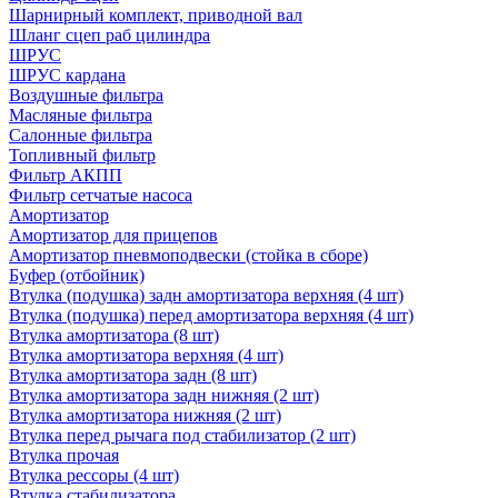
Шарнирный комплект, приводной вал
Шланг сцеп раб цилиндра
ШРУС
ШРУС кардана
Воздушные фильтра
Масляные фильтра
Салонные фильтра
Топливный фильтр
Фильтр АКПП
Фильтр сетчатые насоса
Амортизатор
Амортизатор для прицепов
Амортизатор пневмоподвески (стойка в сборе)
Буфер (отбойник)
Втулка (подушка) задн амортизатора верхняя (4 шт)
Втулка (подушка) перед амортизатора верхняя (4 шт)
Втулка амортизатора (8 шт)
Втулка амортизатора верхняя (4 шт)
Втулка амортизатора задн (8 шт)
Втулка амортизатора задн нижняя (2 шт)
Втулка амортизатора нижняя (2 шт)
Втулка перед рычага под стабилизатор (2 шт)
Втулка прочая
Втулка рессоры (4 шт)
Втулка стабилизатора