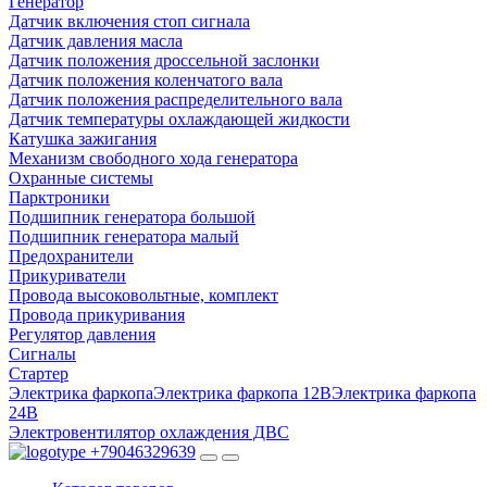
Генератор
Датчик включения стоп сигнала
Датчик давления масла
Датчик положения дроссельной заслонки
Датчик положения коленчатого вала
Датчик положения распределительного вала
Датчик температуры охлаждающей жидкости
Катушка зажигания
Механизм свободного хода генератора
Охранные системы
Парктроники
Подшипник генератора большой
Подшипник генератора малый
Предохранители
Прикуриватели
Провода высоковольтные, комплект
Провода прикуривания
Регулятор давления
Сигналы
Стартер
Электрика фаркопа
Электрика фаркопа 12В
Электрика фаркопа
24В
Электровентилятор охлаждения ДВС
+79046329639