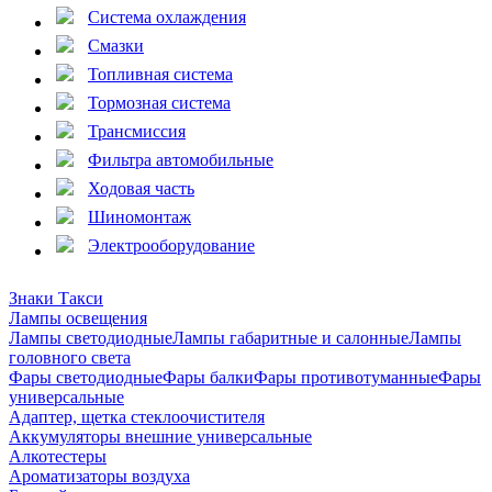
Система охлаждения
Смазки
Топливная система
Тормозная система
Трансмиссия
Фильтра автомобильные
Ходовая часть
Шиномонтаж
Электрооборудование
Знаки Такси
Лампы освещения
Лампы светодиодные
Лампы габаритные и салонные
Лампы
головного света
Фары светодиодные
Фары балки
Фары противотуманные
Фары
универсальные
Адаптер, щетка стеклоочистителя
Аккумуляторы внешние универсальные
Алкотестеры
Ароматизаторы воздуха