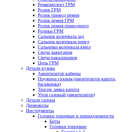
Ремкомплект ГРМ
Ролик ГРМ
Ролик привод ремня
Ролик ремня ГРМ
Ролик ремня приводного
Ролики ГРМ
Сальник коленвала зад
Сальник коленвала перед
Сальники коленвала кмпл
Свеча зажигания
Свеча накаливания
Цепь ГРМ
Детали кузова
Амортизатор кабины
Пружина газовая (амортизатор капота,
багажника)
Тросик замка капота
Упор газовый (амортизатор)
Детали салона
Дровоколы
Инструменты
Головки торцевые и принадлежности
Биты
Головки торцевые
Головка 1-2