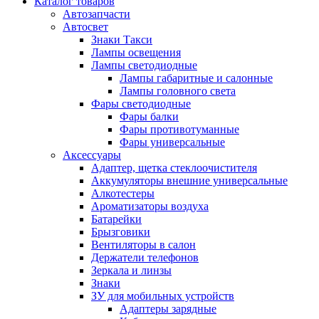
Каталог
товаров
Автозапчасти
Автосвет
Знаки Такси
Лампы освещения
Лампы светодиодные
Лампы габаритные и салонные
Лампы головного света
Фары светодиодные
Фары балки
Фары противотуманные
Фары универсальные
Аксессуары
Адаптер, щетка стеклоочистителя
Аккумуляторы внешние универсальные
Алкотестеры
Ароматизаторы воздуха
Батарейки
Брызговики
Вентиляторы в салон
Держатели телефонов
Зеркала и линзы
Знаки
ЗУ для мобильных устройств
Адаптеры зарядные