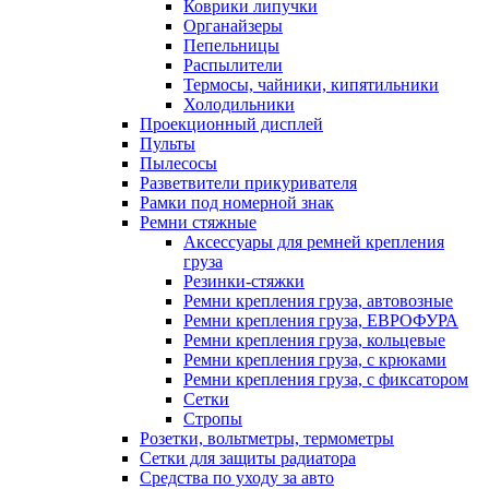
Коврики липучки
Органайзеры
Пепельницы
Распылители
Термосы, чайники, кипятильники
Холодильники
Проекционный дисплей
Пульты
Пылесосы
Разветвители прикуривателя
Рамки под номерной знак
Ремни стяжные
Аксессуары для ремней крепления
груза
Резинки-стяжки
Ремни крепления груза, автовозные
Ремни крепления груза, ЕВРОФУРА
Ремни крепления груза, кольцевые
Ремни крепления груза, с крюками
Ремни крепления груза, с фиксатором
Сетки
Стропы
Розетки, вольтметры, термометры
Сетки для защиты радиатора
Средства по уходу за авто