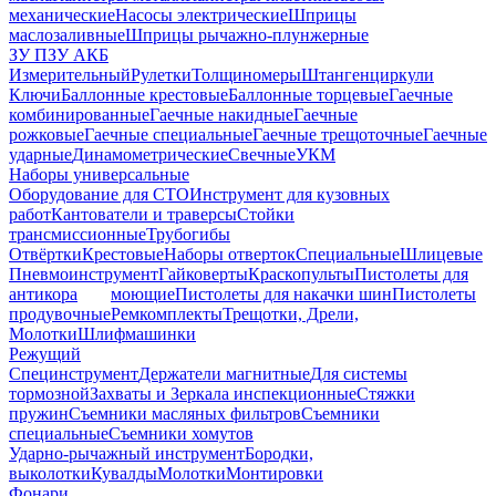
механические
Насосы электрические
Шприцы
маслозаливные
Шприцы рычажно-плунжерные
ЗУ ПЗУ АКБ
Измерительный
Рулетки
Толщиномеры
Штангенциркули
Ключи
Баллонные крестовые
Баллонные торцевые
Гаечные
комбинированные
Гаечные накидные
Гаечные
рожковые
Гаечные специальные
Гаечные трещоточные
Гаечные
ударные
Динамометрические
Свечные
УКМ
Наборы универсальные
Оборудование для СТО
Инструмент для кузовных
работ
Кантователи и траверсы
Стойки
трансмиссионные
Трубогибы
Отвёртки
Крестовые
Наборы отверток
Специальные
Шлицевые
Пневмоинструмент
Гайковерты
Краскопульты
Пистолеты для
антикора
моющие
Пистолеты для накачки шин
Пистолеты
продувочные
Ремкомплекты
Трещотки, Дрели,
Молотки
Шлифмашинки
Режущий
Специнструмент
Держатели магнитные
Для системы
тормозной
Захваты и Зеркала инспекционные
Стяжки
пружин
Съемники масляных фильтров
Съемники
специальные
Съемники хомутов
Ударно-рычажный инструмент
Бородки,
выколотки
Кувалды
Молотки
Монтировки
Фонари