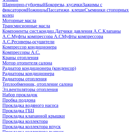
Шарнирно-губцевый
Бокорезы, кусачки
Зажимы с
фиксатором
Ножницы
Пассатижи, клещи
Съемники стопорных
колец
Моторные масла
Трансмисионные масла
Компоненты сист.кондиц.
Датчики давления А.С.
Клапаны
А.С.
Муфты компрессора А.С
Муфты компрессора
А.С.
Ресиверы-осушители
Компрессор кондиционера
Компрессоры А.С.
Краны отопления
Мотор отопителя салона
Радиатор кондиционера (конденсор)
Радиаторы кондиционера
Радиаторы отопления
Теплообменник, отопление салона
Эл.вентиляторы отопления
Набор прокладок
Пробка поддона
Прокладка водяного насоса
Прокладка ГБЦ
Прокладка клапанной крышки
Прокладка коллектора
Прокладка коллектора впуск
Прокладка коллектора выпуск