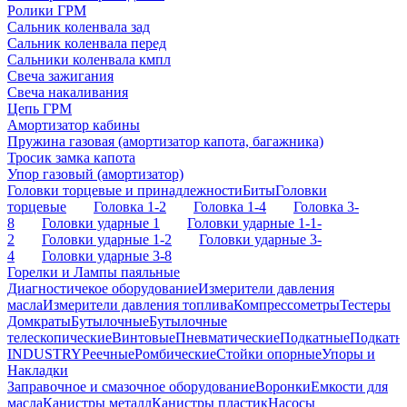
Ролики ГРМ
Сальник коленвала зад
Сальник коленвала перед
Сальники коленвала кмпл
Свеча зажигания
Свеча накаливания
Цепь ГРМ
Амортизатор кабины
Пружина газовая (амортизатор капота, багажника)
Тросик замка капота
Упор газовый (амортизатор)
Головки торцевые и принадлежности
Биты
Головки
торцевые
Головка 1-2
Головка 1-4
Головка 3-
8
Головки ударные 1
Головки ударные 1-1-
2
Головки ударные 1-2
Головки ударные 3-
4
Головки ударные 3-8
Горелки и Лампы паяльные
Диагностичекое оборудование
Измерители давления
масла
Измерители давления топлива
Компрессометры
Тестеры
Домкраты
Бутылочные
Бутылочные
телескопические
Винтовые
Пневматические
Подкатные
Подкатн
INDUSTRY
Реечные
Ромбические
Стойки опорные
Упоры и
Накладки
Заправочное и смазочное оборудование
Воронки
Емкости для
масла
Канистры металл
Канистры пластик
Насосы