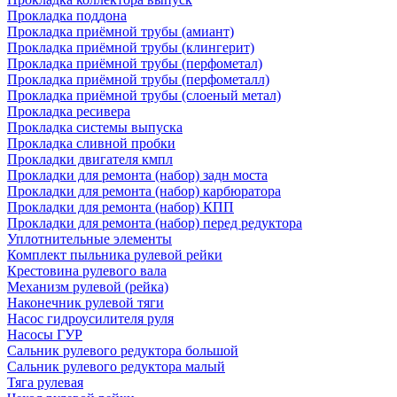
Прокладка поддона
Прокладка приёмной трубы (амиант)
Прокладка приёмной трубы (клингерит)
Прокладка приёмной трубы (перфометал)
Прокладка приёмной трубы (перфометалл)
Прокладка приёмной трубы (слоеный метал)
Прокладка ресивера
Прокладка системы выпуска
Прокладка сливной пробки
Прокладки двигателя кмпл
Прокладки для ремонта (набор) задн моста
Прокладки для ремонта (набор) карбюратора
Прокладки для ремонта (набор) КПП
Прокладки для ремонта (набор) перед редуктора
Уплотнительные элементы
Комплект пыльника рулевой рейки
Крестовина рулевого вала
Механизм рулевой (рейка)
Наконечник рулевой тяги
Насос гидроусилителя руля
Насосы ГУР
Сальник рулевого редуктора большой
Сальник рулевого редуктора малый
Тяга рулевая