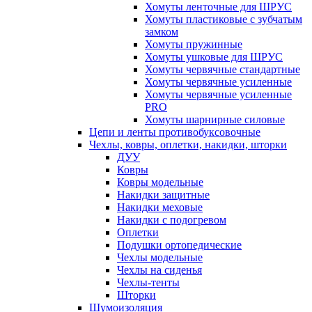
Хомуты ленточные для ШРУС
Хомуты пластиковые с зубчатым
замком
Хомуты пружинные
Хомуты ушковые для ШРУС
Хомуты червячные стандартные
Хомуты червячные усиленные
Хомуты червячные усиленные
PRO
Хомуты шарнирные силовые
Цепи и ленты противобуксовочные
Чехлы, ковры, оплетки, накидки, шторки
ДУУ
Ковры
Ковры модельные
Накидки защитные
Накидки меховые
Накидки с подогревом
Оплетки
Подушки ортопедические
Чехлы модельные
Чехлы на сиденья
Чехлы-тенты
Шторки
Шумоизоляция