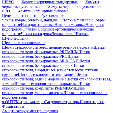
ШРУС
Хомуты червячные стандартные
Хомуты
червячные усиленные
Хомуты червячные усиленные
PRO
Хомуты шарнирные силовые
Цепи и ленты противобуксовочные
Чехлы, ковры, оплетки, накидки, шторки
ДУУ
Ковры
Ковры
модельные
Накидки защитные
Накидки меховые
Накидки с
подогревом
Оплетки
Подушки ортопедические
Чехлы
модельные
Чехлы на сиденья
Чехлы-тенты
Шторки
Шумоизоляция
Щетка стеклоочистителя
Щетки стеклоочистителя
Сменные резиновые лезвия
Щетки
стеклоочистителя, бескаркасные PREMIUM
Щетки
стеклоочистителя, бескаркасные PRO
Щетки
стеклоочистителя, бескаркасные SILICONE
Щетки
стеклоочистителя, бескаркасные крючок
Щетки
стеклоочистителя, гибридные
Щетки стеклоочистителя,
грузовые
Щетки стеклоочистителя, задние
Щетки
стеклоочистителя, задние модельные
Щетки стеклоочистителя,
зимние
Щетки стеклоочистителя, каркасные
Щетки
стеклоочистителя, комплекты PREMIUM
Щетки
стеклоочистителя, моно комплекты
Щетки стеклоочистителя,
подогрев вода
я-OUT
FM-трансмиттеры
Видеорегистраторы
Ионизаторы и
Фумигаторы
Амортизатор ремня приводного