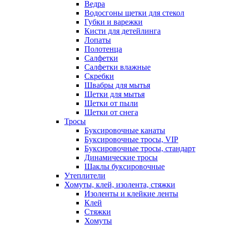
Ведра
Водосгоны щетки для стекол
Губки и варежки
Кисти для детейлинга
Лопаты
Полотенца
Салфетки
Салфетки влажные
Скребки
Швабры для мытья
Щетки для мытья
Щетки от пыли
Щетки от снега
Тросы
Буксировочные канаты
Буксировочные тросы, VIP
Буксировочные тросы, стандарт
Динамические тросы
Шаклы буксировочные
Утеплители
Хомуты, клей, изолента, стяжки
Изоленты и клейкие ленты
Клей
Стяжки
Хомуты