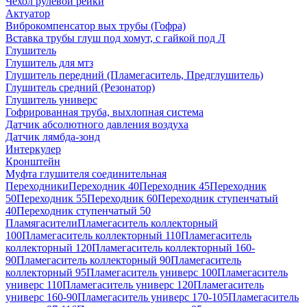
Чехол рулевой рейки
Актуатор
Виброкомпенсатор вых трубы (Гофра)
Вставка трубы глуш под хомут, с гайкой под Л
Глушитель
Глушитель для мтз
Глушитель передний (Пламегаситель, Предглушитель)
Глушитель средний (Резонатор)
Глушитель универс
Гофрированная труба, выхлопная система
Датчик абсолютного давления воздуха
Датчик лямбда-зонд
Интеркулер
Кронштейн
Муфта глушителя соединительная
Переходники
Переходник 40
Переходник 45
Переходник
50
Переходник 55
Переходник 60
Переходник ступенчатый
40
Переходник ступенчатый 50
Пламягасители
Пламегаситель коллекторный
100
Пламегаситель коллекторный 110
Пламегаситель
коллекторный 120
Пламегаситель коллекторный 160-
90
Пламегаситель коллекторный 90
Пламегаситель
коллекторный 95
Пламегаситель универс 100
Пламегаситель
универс 110
Пламегаситель универс 120
Пламегаситель
универс 160-90
Пламегаситель универс 170-105
Пламегаситель