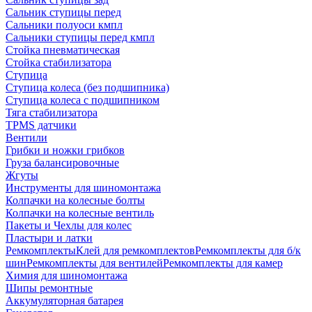
Сальник ступицы перед
Сальники полуоси кмпл
Сальники ступицы перед кмпл
Стойка пневматическая
Стойка стабилизатора
Ступица
Ступица колеса (без подшипника)
Ступица колеса с подшипником
Тяга стабилизатора
TPMS датчики
Вентили
Грибки и ножки грибков
Груза балансировочные
Жгуты
Инструменты для шиномонтажа
Колпачки на колесные болты
Колпачки на колесные вентиль
Пакеты и Чехлы для колес
Пластыри и латки
Ремкомплекты
Клей для ремкомплектов
Ремкомплекты для б/к
шин
Ремкомплекты для вентилей
Ремкомплекты для камер
Химия для шиномонтажа
Шипы ремонтные
Аккумуляторная батарея