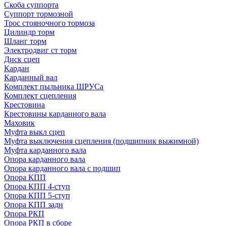
Скоба суппорта
Суппорт тормозной
Трос стояночного тормоза
Цилиндр торм
Шланг торм
Электродвиг ст торм
Диск сцеп
Кардан
Карданный вал
Комплект пыльника ШРУСа
Комплект сцепления
Крестовина
Крестовины карданного вала
Маховик
Муфта выкл сцеп
Муфта выключения сцепления (подшипник выжимной)
Муфта карданного вала
Опора карданного вала
Опора карданного вала с подшип
Опора КПП
Опора КПП 4-ступ
Опора КПП 5-ступ
Опора КПП задн
Опора РКП
Опора РКП в сборе