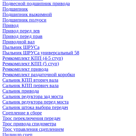
Подвесной подшипник привода
Подшипник
Подшипник выжимной
Подшипник полуоси
Привод
Привод перед лев
Привод перед прав
Приводной вал
Пыльник ШРУСа
Пыльник ШРУСа универсальный 58
Ремкомплект КПП (4-5 ступ)
Ремкомплект КПП (5 ступ)
Ремкомплект привода
Ремкомплект раздаточной коробки
Сальник КПП вторич вала
Сальник КПП первич вала
Сальник привода
Сальник редуктора зад моста
Сальник редуктора перед моста
Сальник штока выбора передач
Сцепление в сборе
Трос переключения передач
Трос привода спидометра
Трос управления сцеплением
Цилиндр сцеп