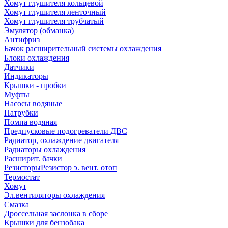
Хомут глушителя кольцевой
Хомут глушителя ленточный
Хомут глушителя трубчатый
Эмулятор (обманка)
Антифриз
Бачок расширительный системы охлаждения
Блоки охлаждения
Датчики
Индикаторы
Крышки - пробки
Муфты
Насосы водяные
Патрубки
Помпа водяная
Предпусковые подогреватели ДВС
Радиатор, охлаждение двигателя
Радиаторы охлаждения
Расширит. бачки
Резисторы
Резистор э. вент. отоп
Термостат
Хомут
Эл.вентиляторы охлаждения
Смазка
Дроссельная заслонка в сборе
Крышки для бензобака