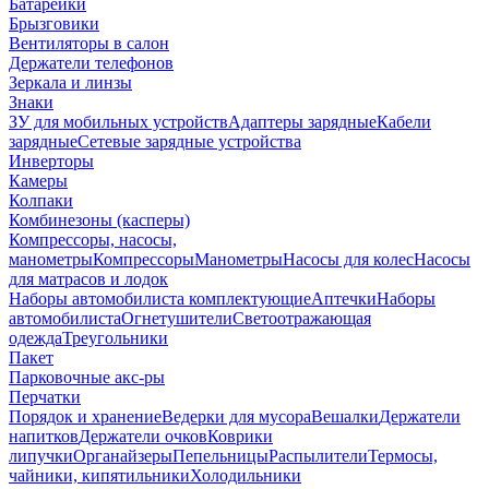
Батарейки
Брызговики
Вентиляторы в салон
Держатели телефонов
Зеркала и линзы
Знаки
ЗУ для мобильных устройств
Адаптеры зарядные
Кабели
зарядные
Сетевые зарядные устройства
Инверторы
Камеры
Колпаки
Комбинезоны (касперы)
Компрессоры, насосы,
манометры
Компрессоры
Манометры
Насосы для колес
Насосы
для матрасов и лодок
Наборы автомобилиста комплектующие
Аптечки
Наборы
автомобилиста
Огнетушители
Светоотражающая
одежда
Треугольники
Пакет
Парковочные акс-ры
Перчатки
Порядок и хранение
Ведерки для мусора
Вешалки
Держатели
напитков
Держатели очков
Коврики
липучки
Органайзеры
Пепельницы
Распылители
Термосы,
чайники, кипятильники
Холодильники