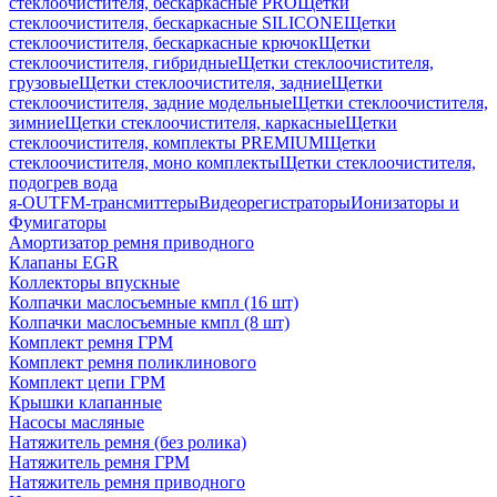
стеклоочистителя, бескаркасные PRO
Щетки
стеклоочистителя, бескаркасные SILICONE
Щетки
стеклоочистителя, бескаркасные крючок
Щетки
стеклоочистителя, гибридные
Щетки стеклоочистителя,
грузовые
Щетки стеклоочистителя, задние
Щетки
стеклоочистителя, задние модельные
Щетки стеклоочистителя,
зимние
Щетки стеклоочистителя, каркасные
Щетки
стеклоочистителя, комплекты PREMIUM
Щетки
стеклоочистителя, моно комплекты
Щетки стеклоочистителя,
подогрев вода
я-OUT
FM-трансмиттеры
Видеорегистраторы
Ионизаторы и
Фумигаторы
Амортизатор ремня приводного
Клапаны EGR
Коллекторы впускные
Колпачки маслосъемные кмпл (16 шт)
Колпачки маслосъемные кмпл (8 шт)
Комплект ремня ГРМ
Комплект ремня поликлинового
Комплект цепи ГРМ
Крышки клапанные
Насосы масляные
Натяжитель ремня (без ролика)
Натяжитель ремня ГРМ
Натяжитель ремня приводного