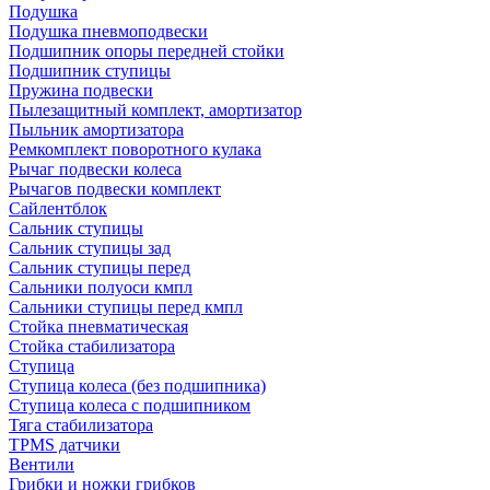
Подушка
Подушка пневмоподвески
Подшипник опоры передней стойки
Подшипник ступицы
Пружина подвески
Пылезащитный комплект, амортизатор
Пыльник амортизатора
Ремкомплект поворотного кулака
Рычаг подвески колеса
Рычагов подвески комплект
Сайлентблок
Сальник ступицы
Сальник ступицы зад
Сальник ступицы перед
Сальники полуоси кмпл
Сальники ступицы перед кмпл
Стойка пневматическая
Стойка стабилизатора
Ступица
Ступица колеса (без подшипника)
Ступица колеса с подшипником
Тяга стабилизатора
TPMS датчики
Вентили
Грибки и ножки грибков