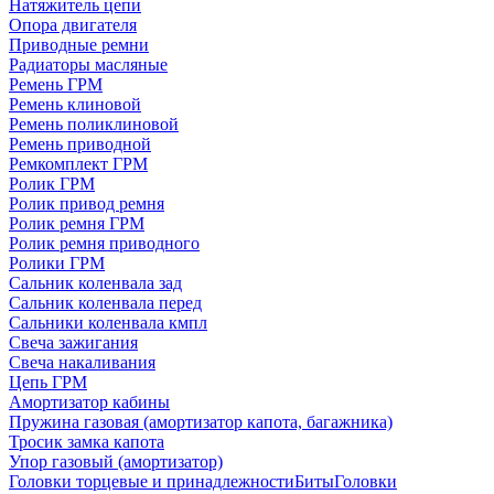
Натяжитель цепи
Опора двигателя
Приводные ремни
Радиаторы масляные
Ремень ГРМ
Ремень клиновой
Ремень поликлиновой
Ремень приводной
Ремкомплект ГРМ
Ролик ГРМ
Ролик привод ремня
Ролик ремня ГРМ
Ролик ремня приводного
Ролики ГРМ
Сальник коленвала зад
Сальник коленвала перед
Сальники коленвала кмпл
Свеча зажигания
Свеча накаливания
Цепь ГРМ
Амортизатор кабины
Пружина газовая (амортизатор капота, багажника)
Тросик замка капота
Упор газовый (амортизатор)
Головки торцевые и принадлежности
Биты
Головки