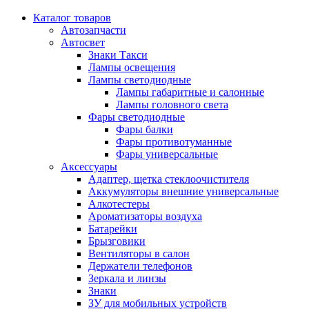
Каталог
товаров
Автозапчасти
Автосвет
Знаки Такси
Лампы освещения
Лампы светодиодные
Лампы габаритные и салонные
Лампы головного света
Фары светодиодные
Фары балки
Фары противотуманные
Фары универсальные
Аксессуары
Адаптер, щетка стеклоочистителя
Аккумуляторы внешние универсальные
Алкотестеры
Ароматизаторы воздуха
Батарейки
Брызговики
Вентиляторы в салон
Держатели телефонов
Зеркала и линзы
Знаки
ЗУ для мобильных устройств