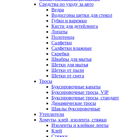
Средства по уходу за авто
Ведра
Водосгоны щетки для стекол
Губки и варежки
Кисти для детейлинга
Лопаты
Полотенца
Салфетки
Салфетки влажные
Скребки
Швабры для мытья
Щетки для мытья
Щетки от пыли
Щетки от снега
Тросы
Буксировочные канаты
Буксировочные тросы, VIP
Буксировочные тросы, стандарт
Динамические тросы
Шаклы буксировочные
Утеплители
Хомуты, клей, изолента, стяжки
Изоленты и клейкие ленты
Клей
Стяжки