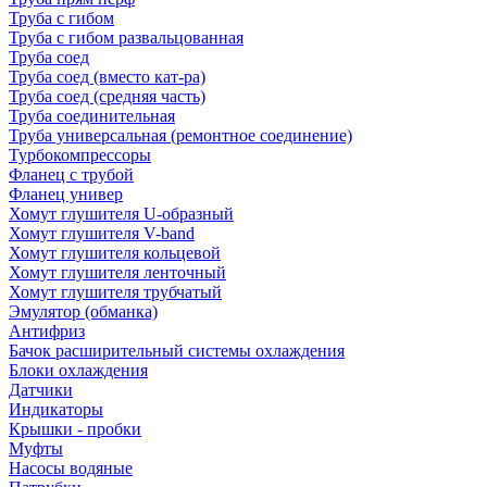
Труба с гибом
Труба с гибом развальцованная
Труба соед
Труба соед (вместо кат-ра)
Труба соед (средняя часть)
Труба соединительная
Труба универсальная (ремонтное соединение)
Турбокомпрессоры
Фланец с трубой
Фланец универ
Хомут глушителя U-образный
Хомут глушителя V-band
Хомут глушителя кольцевой
Хомут глушителя ленточный
Хомут глушителя трубчатый
Эмулятор (обманка)
Антифриз
Бачок расширительный системы охлаждения
Блоки охлаждения
Датчики
Индикаторы
Крышки - пробки
Муфты
Насосы водяные