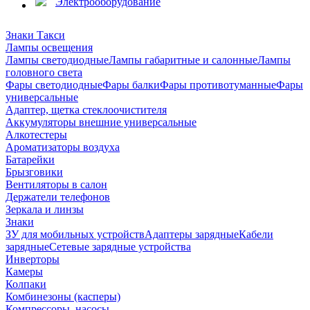
Электрооборудование
Знаки Такси
Лампы освещения
Лампы светодиодные
Лампы габаритные и салонные
Лампы
головного света
Фары светодиодные
Фары балки
Фары противотуманные
Фары
универсальные
Адаптер, щетка стеклоочистителя
Аккумуляторы внешние универсальные
Алкотестеры
Ароматизаторы воздуха
Батарейки
Брызговики
Вентиляторы в салон
Держатели телефонов
Зеркала и линзы
Знаки
ЗУ для мобильных устройств
Адаптеры зарядные
Кабели
зарядные
Сетевые зарядные устройства
Инверторы
Камеры
Колпаки
Комбинезоны (касперы)
Компрессоры, насосы,