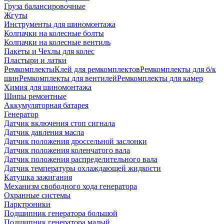
Груза балансировочные
Жгуты
Инструменты для шиномонтажа
Колпачки на колесные болты
Колпачки на колесные вентиль
Пакеты и Чехлы для колес
Пластыри и латки
Ремкомплекты
Клей для ремкомплектов
Ремкомплекты для б/к
шин
Ремкомплекты для вентилей
Ремкомплекты для камер
Химия для шиномонтажа
Шипы ремонтные
Аккумуляторная батарея
Генератор
Датчик включения стоп сигнала
Датчик давления масла
Датчик положения дроссельной заслонки
Датчик положения коленчатого вала
Датчик положения распределительного вала
Датчик температуры охлаждающей жидкости
Катушка зажигания
Механизм свободного хода генератора
Охранные системы
Парктроники
Подшипник генератора большой
Подшипник генератора малый