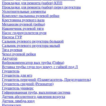
Прокладки для ремонта (набор) КПП
Прокладки для ремонта (набор) перед редуктора
Уплотнительные элементы
Комплект пыльника рулевой рейки
Крестовина рулевого вала
Механизм рулевой (рейка)
Наконечник рулевой тяги
Насос гидроусилителя руля
Насосы ГУР
Сальник рулевого редуктора большой
Сальник рулевого редуктора малый
Тяга рулевая
Чехол рулевой рейки
Актуатор
Виброкомпенсатор вых трубы (Гофра)
Вставка трубы глуш под хомут, с гайкой под Л
Глушитель
Глушитель для мтз
Глушитель передний (Пламегаситель, Предглушитель)
Глушитель средний (Резонатор)
Глушитель универс
Гофрированная труба, выхлопная система
Датчик абсолютного давления воздуха
Датчик лямбда-зонд
Интеркулер