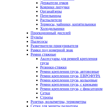
Держатели очков
Коврики липучки
Органайзеры
Пепельницы
Распылители
Термосы, чайники, кипятильники
Холодильники
Проекционный дисплей
Пульты
Пылесосы
Разветвители прикуривателя
Рамки под номерной знак
Ремни стяжные
Аксессуары для ремней крепления
груза
Резинки-стяжки
Ремни крепления груза, автовозные
Ремни крепления груза, ЕВРОФУРА
Ремни крепления груза, кольцевые
Ремни крепления груза, с крюками
Ремни крепления груза, с фиксатором
Сетки
Стропы
Розетки, вольтметры, термометры
Сетки для защиты радиатора