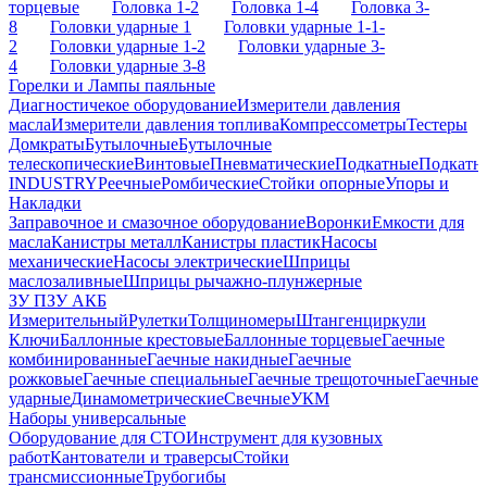
торцевые
Головка 1-2
Головка 1-4
Головка 3-
8
Головки ударные 1
Головки ударные 1-1-
2
Головки ударные 1-2
Головки ударные 3-
4
Головки ударные 3-8
Горелки и Лампы паяльные
Диагностичекое оборудование
Измерители давления
масла
Измерители давления топлива
Компрессометры
Тестеры
Домкраты
Бутылочные
Бутылочные
телескопические
Винтовые
Пневматические
Подкатные
Подкатн
INDUSTRY
Реечные
Ромбические
Стойки опорные
Упоры и
Накладки
Заправочное и смазочное оборудование
Воронки
Емкости для
масла
Канистры металл
Канистры пластик
Насосы
механические
Насосы электрические
Шприцы
маслозаливные
Шприцы рычажно-плунжерные
ЗУ ПЗУ АКБ
Измерительный
Рулетки
Толщиномеры
Штангенциркули
Ключи
Баллонные крестовые
Баллонные торцевые
Гаечные
комбинированные
Гаечные накидные
Гаечные
рожковые
Гаечные специальные
Гаечные трещоточные
Гаечные
ударные
Динамометрические
Свечные
УКМ
Наборы универсальные
Оборудование для СТО
Инструмент для кузовных
работ
Кантователи и траверсы
Стойки
трансмиссионные
Трубогибы