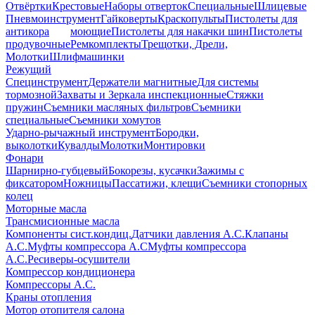
Отвёртки
Крестовые
Наборы отверток
Специальные
Шлицевые
Пневмоинструмент
Гайковерты
Краскопульты
Пистолеты для
антикора
моющие
Пистолеты для накачки шин
Пистолеты
продувочные
Ремкомплекты
Трещотки, Дрели,
Молотки
Шлифмашинки
Режущий
Специнструмент
Держатели магнитные
Для системы
тормозной
Захваты и Зеркала инспекционные
Стяжки
пружин
Съемники масляных фильтров
Съемники
специальные
Съемники хомутов
Ударно-рычажный инструмент
Бородки,
выколотки
Кувалды
Молотки
Монтировки
Фонари
Шарнирно-губцевый
Бокорезы, кусачки
Зажимы с
фиксатором
Ножницы
Пассатижи, клещи
Съемники стопорных
колец
Моторные масла
Трансмисионные масла
Компоненты сист.кондиц.
Датчики давления А.С.
Клапаны
А.С.
Муфты компрессора А.С
Муфты компрессора
А.С.
Ресиверы-осушители
Компрессор кондиционера
Компрессоры А.С.
Краны отопления
Мотор отопителя салона