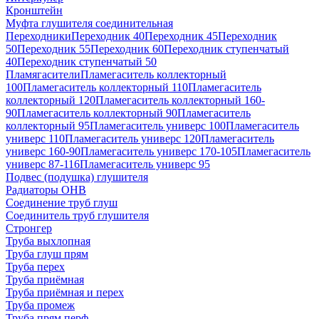
Кронштейн
Муфта глушителя соединительная
Переходники
Переходник 40
Переходник 45
Переходник
50
Переходник 55
Переходник 60
Переходник ступенчатый
40
Переходник ступенчатый 50
Пламягасители
Пламегаситель коллекторный
100
Пламегаситель коллекторный 110
Пламегаситель
коллекторный 120
Пламегаситель коллекторный 160-
90
Пламегаситель коллекторный 90
Пламегаситель
коллекторный 95
Пламегаситель универс 100
Пламегаситель
универс 110
Пламегаситель универс 120
Пламегаситель
универс 160-90
Пламегаситель универс 170-105
Пламегаситель
универс 87-116
Пламегаситель универс 95
Подвес (подушка) глушителя
Радиаторы ОНВ
Соединение труб глуш
Соединитель труб глушителя
Стронгер
Труба выхлопная
Труба глуш прям
Труба перех
Труба приёмная
Труба приёмная и перех
Труба промеж
Труба прям перф