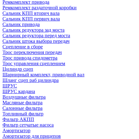
Ремкомплект привода
Ремкомплект раздаточной коробки
Сальник КПП вторич вала
Сальник КПП первич вала
Сальник привода
Сальник редуктора зад моста
Сальник редуктора перед моста
Сальник штока выбора передач
Сцепление в сборе
Трос переключения передач
Трос привода спидометра
Трос управления сцеплением
Цилиндр сцеп
Шарнирный комплект, приводной вал
Шланг сцеп раб цилиндра
ШРУС
ШРУС кардана
Воздушные фильтра
Масляные фильтра
Салонные фильтра
Топливный фильтр
Фильтр АКПП
Фильтр сетчатые насоса
Амортизатор
Амортизатор для прицепов