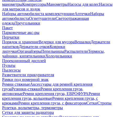
манометры
Компрессоры
Манометры
Насосы для колес
Насосы
для матрасов и лодок
Наборы автомобилиста комплектующие
Аптечки
Наборы
автомобилиста
Огнетушители
Светоотражающая
одежда
Треугольники
Пакет
Парковочные акс-ры
Перчатки
Порядок и хранение
Ведерки для мусора
Вешалки
Держатели
напитков
Держатели очков
Коврики
липучки
Органайзеры
Пепельницы
Распылители
Термосы,
чайники, кипятильники
Холодильники
Проекционный дисплей
Пульты
Пылесосы
Разветвители прикуривателя
Рамки под номерной знак
Ремни стяжные
Аксессуары для ремней крепления
груза
Резинки-стяжки
Ремни крепления груза,
автовозные
Ремни крепления груза, ЕВРОФУРА
Ремни
крепления груза, кольцевые
Ремни крепления груза, с
крюками
Ремни крепления груза, с фиксатором
Сетки
Стропы
Розетки, вольтметры, термометры
Сетки для защиты радиатора