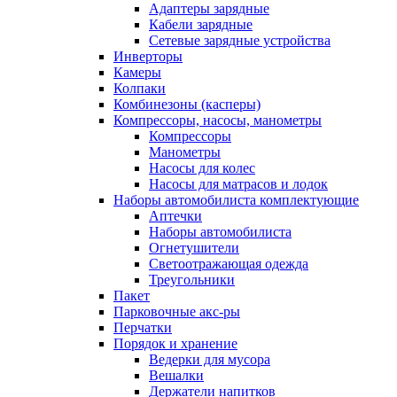
Адаптеры зарядные
Кабели зарядные
Сетевые зарядные устройства
Инверторы
Камеры
Колпаки
Комбинезоны (касперы)
Компрессоры, насосы, манометры
Компрессоры
Манометры
Насосы для колес
Насосы для матрасов и лодок
Наборы автомобилиста комплектующие
Аптечки
Наборы автомобилиста
Огнетушители
Светоотражающая одежда
Треугольники
Пакет
Парковочные акс-ры
Перчатки
Порядок и хранение
Ведерки для мусора
Вешалки
Держатели напитков