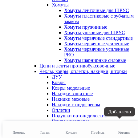
Хомуты
Хомуты ленточные для ШРУС
Хомуты пластиковые с зубчатым
замком
Хомуты пружинные
Хомуты ушковые для ШРУС
Хомуты червячные стандартные
Хомуты червячные усиленные
Хомуты червячные усиленные
PRO
Хомуты шарнирные силовые
Цепи и ленты противобуксовочные
Чехлы, ковры, оплетки, накидки, шторки
ДУУ
Ковры
Ковры модельные
Накидки защитные
Накидки меховые
Накидки с подогревом
Оплетки
Добавлено
Подушки ортопедические
Чехлы модельные
Чехлы на сиденья
Чехлы-тенты
Помощь
Гараж
Каталог
Профиль
Корзина
Шторки