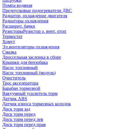
Патрубки
Помпа водяная
Предпусковые подогреватели ДВС
Радиатор, охлаждение двигателя
Радиаторы охлаждения
Расширит. бачки
Резисторы
Резистор э. вент. отоп
Термостат
Хомут
Эл.вентиляторы охлаждения
Смазка
Дроссельная заслонка в сборе
Крышки для бензобака
Насос топливный
Насос топливный (модуль)
Очиститель
Трос акселератора
Барабан тормозной
Вакуумный усилитель торм
Датчик ABS
Датчик износа тормозных колодок
Диск торм зад
Диск торм перед
Диск торм перед лев
Диск торм перед прав