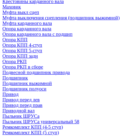
Крестовины карданного вала
Маховик
Муфта выкл сцеп
Муфта выключения сцепления (подшипник выжимной)
Муфта карданного вала
Опора карданного вала
Опора карданного вала с подшип
Опора КПП
Опора КПП 4-ступ
Опора КПП 5-ступ
Опора КПП задн
Опора РКП
Опора РКП в сборе
Подвесной подшипник привода
Подшипник
Подшипник выжимной
Подшипник полуоси
Привод
Привод перед лев
Привод перед прав
Приводной вал
Пыльник ШРУСа
Пыльник ШРУСа универсальный 58
Ремкомплект КПП (4-5 ступ)
Ремкомплект КПП (5 ступ)