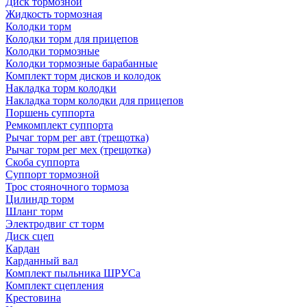
Диск тормозной
Жидкость тормозная
Колодки торм
Колодки торм для прицепов
Колодки тормозные
Колодки тормозные барабанные
Комплект торм дисков и колодок
Накладка торм колодки
Накладка торм колодки для прицепов
Поршень суппорта
Ремкомплект суппорта
Рычаг торм рег авт (трещотка)
Рычаг торм рег мех (трещотка)
Скоба суппорта
Суппорт тормозной
Трос стояночного тормоза
Цилиндр торм
Шланг торм
Электродвиг ст торм
Диск сцеп
Кардан
Карданный вал
Комплект пыльника ШРУСа
Комплект сцепления
Крестовина