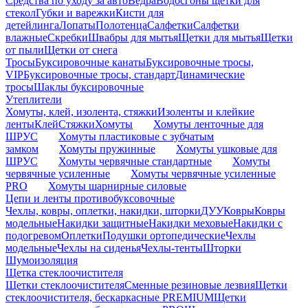
Средства по уходу за авто
Ведра
Водосгоны щетки для
стекол
Губки и варежки
Кисти для
детейлинга
Лопаты
Полотенца
Салфетки
Салфетки
влажные
Скребки
Швабры для мытья
Щетки для мытья
Щетки
от пыли
Щетки от снега
Тросы
Буксировочные канаты
Буксировочные тросы,
VIP
Буксировочные тросы, стандарт
Динамические
тросы
Шаклы буксировочные
Утеплители
Хомуты, клей, изолента, стяжки
Изоленты и клейкие
ленты
Клей
Стяжки
Хомуты
Хомуты ленточные для
ШРУС
Хомуты пластиковые с зубчатым
замком
Хомуты пружинные
Хомуты ушковые для
ШРУС
Хомуты червячные стандартные
Хомуты
червячные усиленные
Хомуты червячные усиленные
PRO
Хомуты шарнирные силовые
Цепи и ленты противобуксовочные
Чехлы, ковры, оплетки, накидки, шторки
ДУУ
Ковры
Ковры
модельные
Накидки защитные
Накидки меховые
Накидки с
подогревом
Оплетки
Подушки ортопедические
Чехлы
модельные
Чехлы на сиденья
Чехлы-тенты
Шторки
Шумоизоляция
Щетка стеклоочистителя
Щетки стеклоочистителя
Сменные резиновые лезвия
Щетки
стеклоочистителя, бескаркасные PREMIUM
Щетки