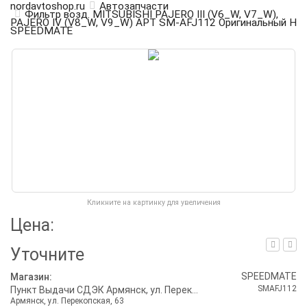
nordavtoshop.ru
Автозапчасти
Фильтр возд. MITSUBISHI PAJERO III (V6_W, V7_W),
PAJERO IV (V8_W, V9_W) АРТ SM-AFJ112 Оригинальный Н
SPEEDMATE
Кликните на картинку для увеличения
Цена:
Уточните
SPEEDMATE
Магазин:
SMAFJ112
Пункт Выдачи СДЭК Армянск, ул. Перекопская, 63
Армянск, ул. Перекопская, 63