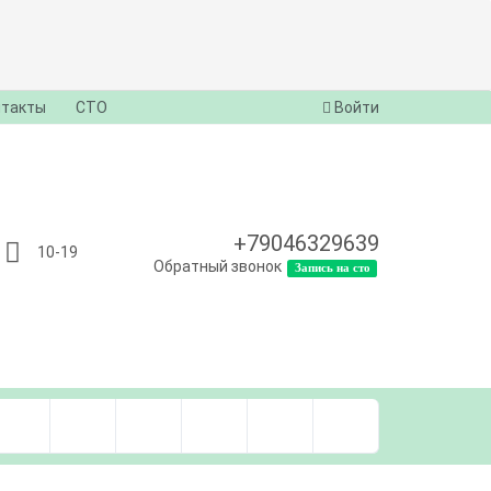
нтакты
СТО
Войти
+79046329639
10-19
Обратный звонок
Запись на сто