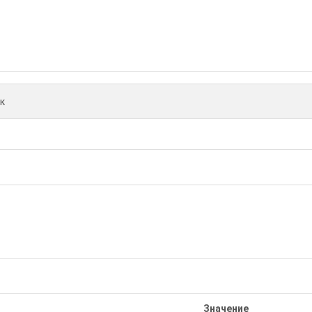
к
Значение