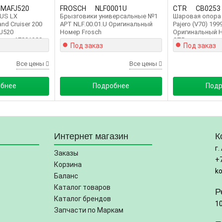
SMAFJ520
FROSCH
NLF0001U
CTR
CB0253
US LX
Брызговики универсальные №1
Шаровая опора
nd Cruiser 200
АРТ NLF.00.01.U Оригинальный
Pajero (V70) 199
FJ520
Номер Frosch
Оригинальный 
мер 17801380
CTR
Под заказ
Под заказ
Все цены
Все цены
обнее
Подробнее
Подр
Интернет магазин
К
г.
Заказы
+
Корзина
k
Баланс
Каталог товаров
Р
Каталог брендов
1
Запчасти по Маркам