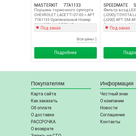
MASTERKIT
77A1133
SPEEDMATE
Поршень тормозного суппорта
Фильтр возд.LEX
CHEVROLET LACETTI 07-03-> АРТ
(J200)/TOYOTA La
77A1133 Оригинальный Номер
(J200) АРТ SM-A
96418871 MASTERKIT
Оригинальный Но
Под заказ
Под заказ
SPEEDMATE
Все цены
Подробнее
Подр
Покупателям
Информация
Карта сайта
Честный знак
Как заказать
О компании
Об оплате
Новости
О доставке
Соглашение
РАССРОЧКА
Контакты
О возврате
Запись на СТО