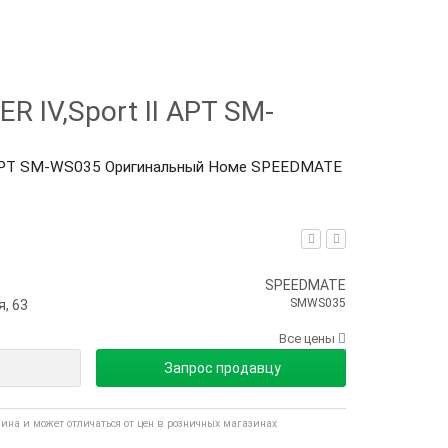
 IV,Sport II АРТ SM-
II АРТ SM-WS035 Оригинальный Номе SPEEDMATE
SPEEDMATE
SMWS035
, 63
Все цены
Запрос продавцу
зина и может отличаться от цен в розничных магазинах