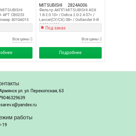
MITSUBISHI
2824A006
 MITSUBISHI
Фильтр АКПП MITSUBISHI ASX
9- АРТ CB0253
1.8-2.0 10> / Delica 2.0-2.4 07> /
Номер 4010A015
Lancer(CY/CX) 08> / Outlander II-III
2 2824A006
Под заказ
Все цены
Все цены
обнее
Подробнее
онтакты
 Армянск ул. ул. Перекопская, 63
79046329639
osarev.x@yandex.ru
ежим работы
0-19