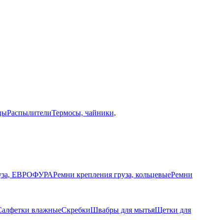
цы
Распылители
Термосы, чайники,
руза, ЕВРОФУРА
Ремни крепления груза, кольцевые
Ремни
Салфетки влажные
Скребки
Швабры для мытья
Щетки для