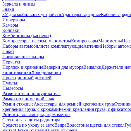
Зеркала и линзы
Знаки
ЗУ для мобильных устройств
Адаптеры зарядные
Кабели зарядн
Инверторы
Камеры
Колпаки
Комбинезоны (касперы)
Компрессоры, насосы, манометры
Компрессоры
Манометры
Насо
Наборы автомобилиста комплектующие
Аптечки
Наборы автом
Пакет
Парковочные акс-ры
Перчатки
Порядок и хранение
Ведерки для мусора
Вешалки
Держатели на
кипятильники
Холодильники
Проекционный дисплей
Пульты
Пылесосы
Разветвители прикуривателя
Рамки под номерной знак
Ремни стяжные
Аксессуары для ремней крепления груза
Резинк
крепления груза, с крюками
Ремни крепления груза, с фиксатор
Розетки, вольтметры, термометры
Сетки для защиты радиатора
Средства по уходу за авто
Ведра
Водосгоны щетки для стекол
Гу
мытья
Щетки от пыли
Щетки от снега