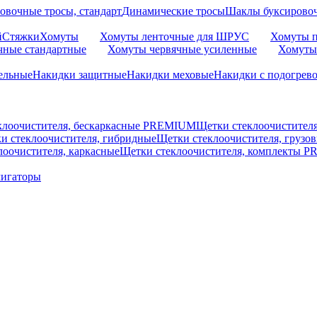
овочные тросы, стандарт
Динамические тросы
Шаклы буксирово
й
Стяжки
Хомуты
Хомуты ленточные для ШРУС
Хомуты п
чные стандартные
Хомуты червячные усиленные
Хомуты
ельные
Накидки защитные
Накидки меховые
Накидки с подогрев
клоочистителя, бескаркасные PREMIUM
Щетки стеклоочистител
и стеклоочистителя, гибридные
Щетки стеклоочистителя, грузо
лоочистителя, каркасные
Щетки стеклоочистителя, комплекты 
мигаторы