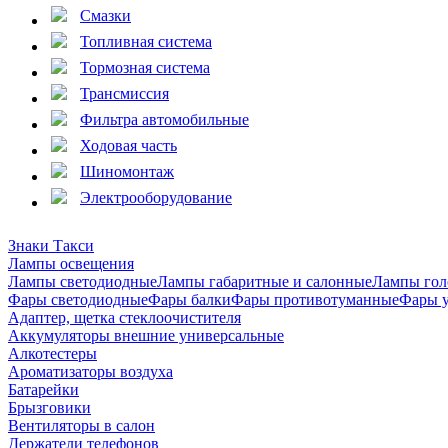
Смазки
Топливная система
Тормозная система
Трансмиссия
Фильтра автомобильные
Ходовая часть
Шиномонтаж
Электрооборудование
Знаки Такси
Лампы освещения
Лампы светодиодные
Лампы габаритные и салонные
Лампы гол
Фары светодиодные
Фары балки
Фары противотуманные
Фары 
Адаптер, щетка стеклоочистителя
Аккумуляторы внешние универсальные
Алкотестеры
Ароматизаторы воздуха
Батарейки
Брызговики
Вентиляторы в салон
Держатели телефонов