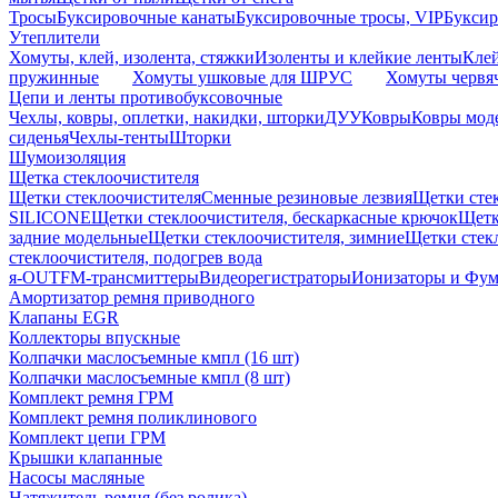
Тросы
Буксировочные канаты
Буксировочные тросы, VIP
Буксир
Утеплители
Хомуты, клей, изолента, стяжки
Изоленты и клейкие ленты
Кле
пружинные
Хомуты ушковые для ШРУС
Хомуты червя
Цепи и ленты противобуксовочные
Чехлы, ковры, оплетки, накидки, шторки
ДУУ
Ковры
Ковры мод
сиденья
Чехлы-тенты
Шторки
Шумоизоляция
Щетка стеклоочистителя
Щетки стеклоочистителя
Сменные резиновые лезвия
Щетки сте
SILICONE
Щетки стеклоочистителя, бескаркасные крючок
Щетк
задние модельные
Щетки стеклоочистителя, зимние
Щетки стек
стеклоочистителя, подогрев вода
я-OUT
FM-трансмиттеры
Видеорегистраторы
Ионизаторы и Фу
Амортизатор ремня приводного
Клапаны EGR
Коллекторы впускные
Колпачки маслосъемные кмпл (16 шт)
Колпачки маслосъемные кмпл (8 шт)
Комплект ремня ГРМ
Комплект ремня поликлинового
Комплект цепи ГРМ
Крышки клапанные
Насосы масляные
Натяжитель ремня (без ролика)