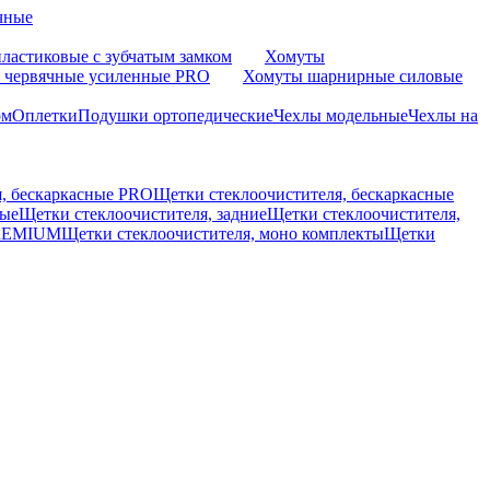
чные
ластиковые с зубчатым замком
Хомуты
 червячные усиленные PRO
Хомуты шарнирные силовые
ом
Оплетки
Подушки ортопедические
Чехлы модельные
Чехлы на
я, бескаркасные PRO
Щетки стеклоочистителя, бескаркасные
вые
Щетки стеклоочистителя, задние
Щетки стеклоочистителя,
PREMIUM
Щетки стеклоочистителя, моно комплекты
Щетки