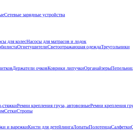
ые
Сетевые зарядные устройства
сы для колес
Насосы для матрасов и лодок
обилиста
Огнетушители
Светоотражающая одежда
Треугольники
питков
Держатели очков
Коврики липучки
Органайзеры
Пепельни
и-стяжки
Ремни крепления груза, автовозные
Ремни крепления г
ом
Сетки
Стропы
бки и варежки
Кисти для детейлинга
Лопаты
Полотенца
Салфетки